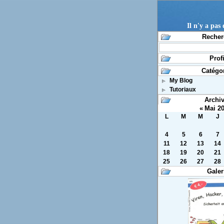
Il n'y a pas
Recher
Profi
Catégo
My Blog
Tutoriaux
Archi
«
Mai 2
L
M
M
J
4
5
6
7
11
12
13
14
18
19
20
21
25
26
27
28
Galer