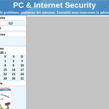
PC & Internet Security
 de problèmes, seulement des solutions. Ensemble nous trouverons la solut
che
l
ries
ves
026
»
V
S
D
1
2
3
8
9
10
15
16
17
22
23
24
29
30
31
ie