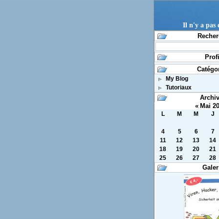
Il n'y a pas
Recher
Profi
Catégo
My Blog
Tutoriaux
Archi
«
Mai 2
L
M
M
J
4
5
6
7
11
12
13
14
18
19
20
21
25
26
27
28
Galer