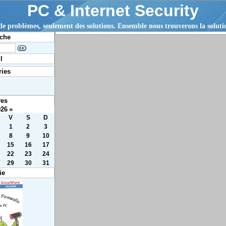
PC & Internet Security
 de problèmes, seulement des solutions. Ensemble nous trouverons la solut
che
l
ries
ves
026
»
V
S
D
1
2
3
8
9
10
15
16
17
22
23
24
29
30
31
ie