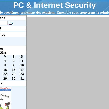
PC & Internet Security
 de problèmes, seulement des solutions. Ensemble nous trouverons la solut
che
l
ries
ves
026
»
V
S
D
1
2
3
8
9
10
15
16
17
22
23
24
29
30
31
ie