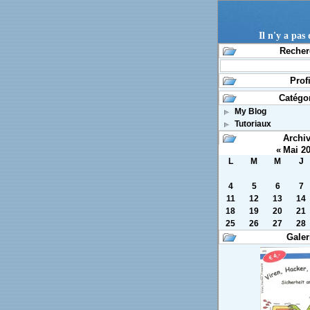
Il n'y a pas
Recher
Profi
Catégo
My Blog
Tutoriaux
Archi
«
Mai 2
L
M
M
J
4
5
6
7
11
12
13
14
18
19
20
21
25
26
27
28
Galer