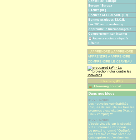
Conseil de l'Europe
Europe / Europa
HANDY (DE)
HANDY / CELLULAIRE (FR)
Bonnes pratiques T.I.C.E.
Les TIC au Luxembourg
Apprendre le luxembourgeois
Comportement sur internet
Aspects sociaux négatifs
Détente
APPRENDRE à APPRENDRE
APPRENDRE A APPRENDRE
COMPRENDRE LE CERVEAU
Elearning (DE)
Elearning Journal
Dans nos blogs
le 27/01/2008
Les nouvelles vulnérabilités
Risques de sécurité sur tous les
systèmes d'exploitation (Mac et
Linux compris) !!! ...
le 27/01/2008
L'école virtuelle sur la sécurité
PC et Internet à l'honneur
Le portail renommé "OuSurfer"
qui s'est fixé comme tâche de
cataloguiser et d'évaluer les...