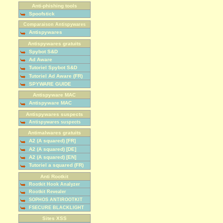
Anti-phishing tools
Spoofstick
Comparaison Antispywares
Antispywares
Antispywares gratuits
Spybot S&D
Ad Aware
Tutoriel Spybot S&D
Tutoriel Ad Aware (FR)
SPYWARE GUIDE
Antispyware MAC
Antispyware MAC
Antispywares suspects
Antispywares suspects
Antimalwares gratuits
A2 (A squared) [FR]
A2 (A squared) [DE]
A2 (A squared) [EN]
Tutoriel a squared (FR)
Anti Rootkit
Rootkit Hook Analyzer
Rootkit Revealer
SOPHOS ANTIROOTKIT
FSECURE BLACKLIGHT
Sites XSS