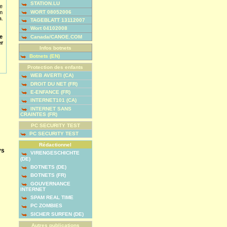
STATION.LU
te
WORT 08052006
Im
a.
TAGEBLATT 13112007
Wort 04102008
e
Canada/CANOE.COM
r
Infos botnets
Botnets (EN)
Protection des enfants
WEB AVERTI (CA)
DROIT DU NET (FR)
E-ENFANCE (FR)
INTERNET101 (CA)
INTERNET SANS
CRAINTES (FR)
PC SECURITY TEST
PC SECURITY TEST
Rédactionnel
ys
VIRENGESCHICHTE
(DE)
BOTNETS (DE)
BOTNETS (FR)
GOUVERNANCE
INTERNET
SPAM REAL TIME
PC ZOMBIES
SICHER SURFEN (DE)
Autres publications