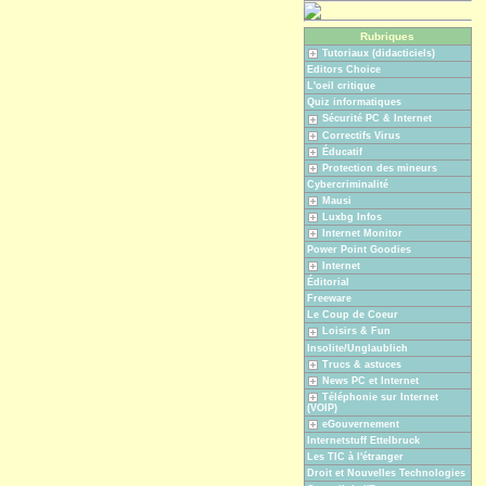
Rubriques
Tutoriaux (didacticiels)
Editors Choice
L'oeil critique
Quiz informatiques
Sécurité PC & Internet
Correctifs Virus
Éducatif
Protection des mineurs
Cybercriminalité
Mausi
Luxbg Infos
Internet Monitor
Power Point Goodies
Internet
Éditorial
Freeware
Le Coup de Coeur
Loisirs & Fun
Insolite/Unglaublich
Trucs & astuces
News PC et Internet
Téléphonie sur Internet
(VOIP)
eGouvernement
Internetstuff Ettelbruck
Les TIC à l'étranger
Droit et Nouvelles Technologies