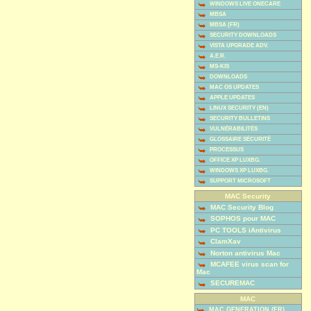
WINDOWS LIVE ONECARE
MBSA
MBSA (FR)
SECURITY DOWNLOADS
VISTA UPGRADE ADV.
A.E.R.
MS-KIS
DOWNLOADS
MAC OS UPDATES
APPLE UPDATES
LINUX SECURITY (EN)
SECURITY BULLETINS
VULNÉRABILITÉS
GLOSSAIRE SÉCURITÉ
PROCESSUS
OFFICE XP LUXBG.
WINDOWS XP LUXBG.
SUPPORT MICROSOFT
MAC Security
MAC Security Blog
SOPHOS pour MAC
PC TOOLS iAntivirus
ClamXav
Norton antivirus Mac
MCAFEE virus scan for
Mac
SECUREMAC
MAC
MAC GENERATION (FR)