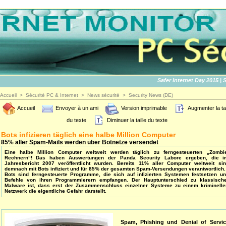
Safer Internet Day 2015 | SID2
Accueil
>
Sécurité PC & Internet
>
News sécurité
>
Security News (DE)
Accueil
Envoyer à un ami
Version imprimable
Augmenter la tai
du texte
Diminuer la taille du texte
Bots infizieren täglich eine halbe Million Computer
85% aller Spam-Mails werden über Botnetze versendet
Eine halbe Million Computer weltweit werden täglich zu ferngesteuerten „Zombie
Rechnern“! Das haben Auswertungen der Panda Security Labore ergeben, die i
Jahresbericht 2007 veröffentlicht wurden. Bereits 11% aller Computer weltweit si
demnach mit Bots infiziert und für 85% der gesamten Spam-Versendungen verantwortlich.
Bots sind ferngesteuerte Programme, die sich auf infizierten Systemen festsetzen u
Befehle von ihren Programmierern empfangen. Der Hauptunterschied zu klassische
Malware ist, dass erst der Zusammenschluss einzelner Systeme zu einem kriminell
Netzwerk die eigentliche Gefahr darstellt.
Spam, Phishing und Denial of Servic