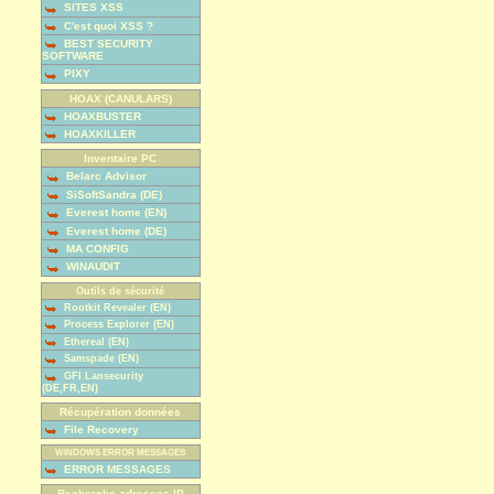
SITES XSS
C'est quoi XSS ?
BEST SECURITY
SOFTWARE
PIXY
HOAX (CANULARS)
HOAXBUSTER
HOAXKILLER
Inventaire PC
Belarc Advisor
SiSoftSandra (DE)
Everest home (EN)
Everest home (DE)
MA CONFIG
WINAUDIT
Outils de sécurité
Rootkit Revealer (EN)
Process Explorer (EN)
Ethereal (EN)
Samspade (EN)
GFI Lansecurity
(DE,FR,EN)
Récupération données
File Recovery
WINDOWS ERROR MESSAGES
ERROR MESSAGES
Recherche adresses IP