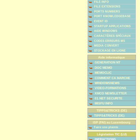
FILE INFO
FILE EXTENSIONS
PORTS NUMBERS
PORT KNOWLEDGEBASE
EVENT ID
STARTUP APPLICATIONS
AIDE WINDOWS
CARACTÈRES SPÉCIAUX
CODES ERREURS MS
MEDIA CONVERT
STOCKAGE EN LIGNE
Aide informatique
GENERATION NT
DOC MEMO
MEMOCLIC
COMMENT CA MARCHE
WINDOWSNEWS
VIDEO-FORMATIONS
XMCO NEWSLETTER
01.NET SECURITE
MISFU INFO
TIPPS&TRICKS (DE)
TIPPS&TRICKS (DE)
ISP (FAI) au Luxembourg
Faire une plainte
Législation TIC (LU)
INFRACTIONS