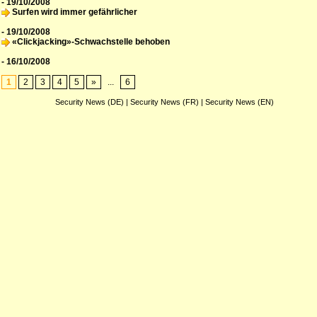
- 19/10/2008
Surfen wird immer gefährlicher
- 19/10/2008
«Clickjacking»-Schwachstelle behoben
- 16/10/2008
1
2
3
4
5
»
...
6
Security News (DE)
|
Security News (FR)
|
Security News (EN)