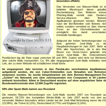
besonders effektiv
Das Versenden von Massen-Mails ist ei
beliebter Missbrauch dieser geballte
Rechenleistung. Des Weiteren könne
Phishing-Mails verteilt oder Denial-of
Service-Attacken über Botnetz
Applikationen gesteuert werden. Meiste
nutzt der Bot-Betreiber sein Botnetz nic
selber, sondern vermietet es über Interne
Foren an den Höchstbietenden un
ermöglicht ihm damit verschieden
kriminelle Handlungen.
Aufgrund der hohen Verbreitungsraten v
Bots gehörten Junk-Mails zu de
Hauptbedrohungen im Jahr 2007. Mehr al
50% aller Nachrichten, die in den Mail
Boxen von Home-Usern gelandet sind
waren Junk-Mails. Bei Unternehmens
Postfächern lag die Rate sogar zwischen 80 und 95%. Zudem wird nicht nur Werbemü
über solche Mails transportiert: Ca. 8% aller eingegangenen Junk-Mails enthielten ein
Link, der zu einer Website mit schädlichem Inhalt führte.
Im vergangenen Jahr konnten in den PandaLabs verschiedene Applikatione
aufgedeckt werden, die von Cyber-Kriminellen zum Verwalten von Botnetze
eingesetzt wurden. So wurde beispielsweise mit dem Botnetz-Management-Too
„Zunker“ ein Netzwerk von über zehntausenden von Computern in 54 Länder
weltweit kontrolliert. Allein in Deutschland wurden auf einer angeblichen Seite d
Bundeswehrzentrale über 12.000 Zugriffe registriert.
59% aller Spam-Mails kamen aus Russland
Die meisten Massen-Versendungen von Junk-Mails wurden 2007 von Russland au
gesteuert. 59,72% des kompletten Werbe-Mülls im Jahr 2007 wurde von dort au
versendet. Weitere besonders aktive Länder bei der Junk-Mail-Verbreitung waren die U
(23,08%), die Türkei (6,12%), Deutschland (4,77%) und England (3,16%).