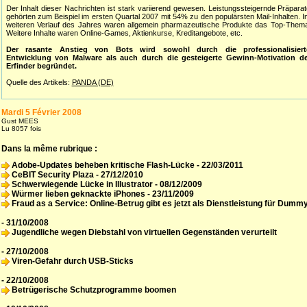
Der Inhalt dieser Nachrichten ist stark variierend gewesen. Leistungssteigernde Präpara
gehörten zum Beispiel im ersten Quartal 2007 mit 54% zu den populärsten Mail-Inhalten. 
weiteren Verlauf des Jahres waren allgemein pharmazeutische Produkte das Top-Them
Weitere Inhalte waren Online-Games, Aktienkurse, Kreditangebote, etc.
Der rasante Anstieg von Bots wird sowohl durch die professionalisiert
Entwicklung von Malware als auch durch die gesteigerte Gewinn-Motivation de
Erfinder begründet.
Quelle des Artikels:
PANDA (DE)
Mardi 5 Février 2008
Gust MEES
Lu 8057 fois
Dans la même rubrique :
Adobe-Updates beheben kritische Flash-Lücke
- 22/03/2011
CeBIT Security Plaza
- 27/12/2010
Schwerwiegende Lücke in Illustrator
- 08/12/2009
Würmer lieben geknackte iPhones
- 23/11/2009
Fraud as a Service: Online-Betrug gibt es jetzt als Dienstleistung für Dumm
- 31/10/2008
Jugendliche wegen Diebstahl von virtuellen Gegenständen verurteilt
- 27/10/2008
Viren-Gefahr durch USB-Sticks
- 22/10/2008
Betrügerische Schutzprogramme boomen