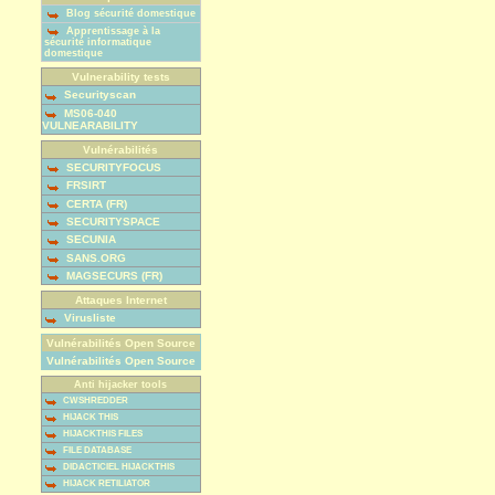
Blog sécurité domestique
Apprentissage à la
sécurité informatique
domestique
Vulnerability tests
Securityscan
MS06-040
VULNEARABILITY
Vulnérabilités
SECURITYFOCUS
FRSIRT
CERTA (FR)
SECURITYSPACE
SECUNIA
SANS.ORG
MAGSECURS (FR)
Attaques Internet
Virusliste
Vulnérabilités Open Source
Vulnérabilités Open Source
Anti hijacker tools
CWSHREDDER
HIJACK THIS
HIJACKTHIS FILES
FILE DATABASE
DIDACTICIEL HIJACKTHIS
HIJACK RETILIATOR