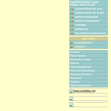
INFORMATIQUES CODE
PÉNAL ARTICLE 509
LEGISLATION TIC (LU)
LEGISLATION TIC (LU)-2
DROITS D'AUTEUR
DROITS D'AUTEUR 2
LUXORR
CNPD (LU)
Harcèlement commercial
FAIs / ISPs
LUXEMBOURG
CANADA
Accueil
Présentation
Soumettre article
Galerie
Téléchargements
Foire aux Questions
Annuaire de liens
Glossaire
Contact
Téléchargements