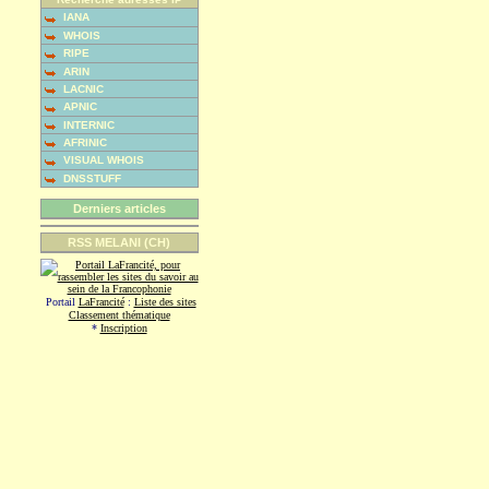
IANA
WHOIS
RIPE
ARIN
LACNIC
APNIC
INTERNIC
AFRINIC
VISUAL WHOIS
DNSSTUFF
Derniers articles
RSS MELANI (CH)
Portail
LaFrancité
:
Liste des sites
Classement thématique
*
Inscription