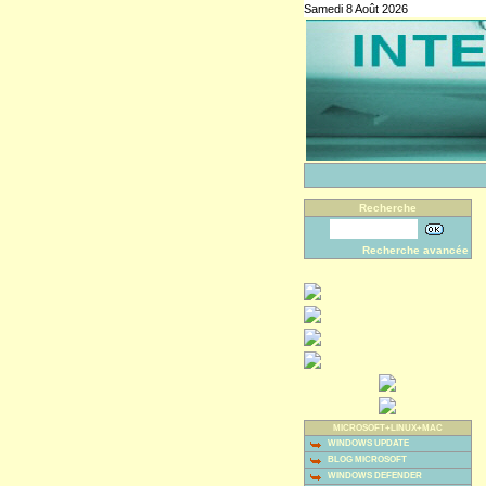
Samedi 8 Août 2026
Recherche
Recherche avancée
MICROSOFT+LINUX+MAC
WINDOWS UPDATE
BLOG MICROSOFT
WINDOWS DEFENDER