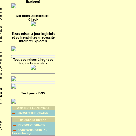
Explorer)
n
n
n
Der com! Sicherheits-
-
Check
-
ns
ht
Tests mises à jour logiciels
t-
et vulnérabilités (nécessite
d
Internet Explorer)
e
on
n
s
Test des mises à jour des
-
logiciels installés
,
-
ll
en
n
n
Test ports DNS
l
n
er
PROJECT HONEYPOT
HARVESTER (SPAM)
IM dans la presse
s
Protection enfants
s
SA
Cybercriminalité au
Luxembourg