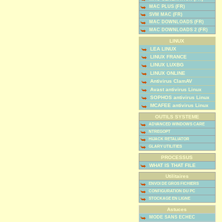
MAC PLUS (FR)
SVM MAC (FR)
MAC DOWNLOADS (FR)
MAC DOWNLOADS 2 (FR)
LINUX
LEA LINUX
LINUX FRANCE
LINUX LUXBG
LINUX ONLINE
Antivirus ClamAV
Avast antivirus Linux
SOPHOS antivirus Linux
MCAFEE antivirus Linux
OUTILS SYSTEME
ADVANCED WINDOWS CARE
NTREGOPT
HIJACK RETALIATOR
GLARY UTILITIES
PROCESSUS
WHAT IS THAT FILE
Utilitaires
ENVOI DE GROS FICHIERS
CONFIGURATION DU PC
STOCKAGE EN LIGNE
Astuces
MODE SANS ECHEC