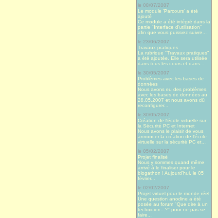
le 08/07/2007
Le module 'Parcours' a été
ajouté
Ce module a été intégré dans la
partie "Interface d'utilisation"
afin que vous puissiez suivre...
le 23/06/2007
Travaux pratiques
La rubrique "Travaux pratiques"
a été ajoutée. Elle sera utilisée
dans tous les cours et dans...
le 30/05/2007
Problèmes avec les bases de
données
Nous avons eu des problèmes
avec les bases de données au
28.05.2007 et nous avons dû
reconfigurer...
le 30/05/2007
Création de l'école virtuelle sur
la Sécurité PC et Internet
Nous avons le plaisir de vous
annoncer la création de l'école
virtuelle sur la sécurité PC et...
le 05/02/2007
Projet finalisé
Nous y sommes quand même
arrivé à le finaliser pour le
blogathon ! Aujourd’hui, le 05
février...
le 02/02/2007
Projet virtuel pour le monde réel
Une question anodine a été
posée au forum "Que dire à un
technicien...?" pour ne pas se
faire...