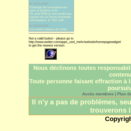
le 15/01/2007
Échange de connaissances
avec le Québec (CA)
Fin avril 2006 je suis tombé par
hazard sur un forum d'entraide
informatique, le "911 ordi",...
le 18/12/2006
Les autres risques de fumer
Not a valid button - please go to
http://www.wetter.com/apps_und_mehr/website/homepagewidget/
to get the newest version.
Nous déclinons toutes responsabili
contenu
Toute personne faisant effraction à l
poursuiv
Accès membres
|
Plan du
Il n'y a pas de problèmes, s
trouverons l
Copyrig