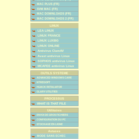
MAC PLUS (FR)
SVM MAC (FR)
MAC DOWNLOADS (FR)
MAC DOWNLOADS 2 (FR)
LINUX
LEA LINUX
LINUX FRANCE
LINUX LUXBG
LINUX ONLINE
Antivirus ClamAV
Avast antivirus Linux
SOPHOS antivirus Linux
MCAFEE antivirus Linux
OUTILS SYSTEME
ADVANCED WINDOWS CARE
NTREGOPT
HIJACK RETALIATOR
GLARY UTILITIES
PROCESSUS
WHAT IS THAT FILE
Utilitaires
ENVOI DE GROS FICHIERS
CONFIGURATION DU PC
STOCKAGE EN LIGNE
Astuces
MODE SANS ECHEC