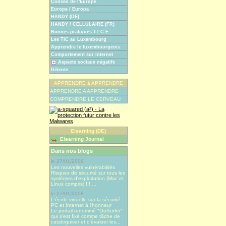
Conseil de l'Europe
Europe / Europa
HANDY (DE)
HANDY / CELLULAIRE (FR)
Bonnes pratiques T.I.C.E.
Les TIC au Luxembourg
Apprendre le luxembourgeois
Comportement sur internet
Aspects sociaux négatifs
Détente
APPRENDRE à APPRENDRE
APPRENDRE A APPRENDRE
COMPRENDRE LE CERVEAU
Elearning (DE)
Elearning Journal
Dans nos blogs
le 27/01/2008
Les nouvelles vulnérabilités
Risques de sécurité sur tous les
systèmes d'exploitation (Mac et
Linux compris) !!! ...
le 27/01/2008
L'école virtuelle sur la sécurité
PC et Internet à l'honneur
Le portail renommé "OuSurfer"
qui s'est fixé comme tâche de
cataloguiser et d'évaluer les...