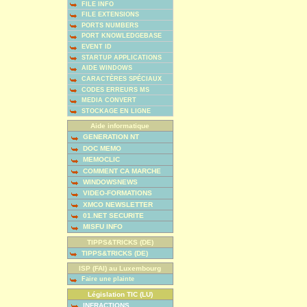
FILE INFO
FILE EXTENSIONS
PORTS NUMBERS
PORT KNOWLEDGEBASE
EVENT ID
STARTUP APPLICATIONS
AIDE WINDOWS
CARACTÈRES SPÉCIAUX
CODES ERREURS MS
MEDIA CONVERT
STOCKAGE EN LIGNE
Aide informatique
GENERATION NT
DOC MEMO
MEMOCLIC
COMMENT CA MARCHE
WINDOWSNEWS
VIDEO-FORMATIONS
XMCO NEWSLETTER
01.NET SECURITE
MISFU INFO
TIPPS&TRICKS (DE)
TIPPS&TRICKS (DE)
ISP (FAI) au Luxembourg
Faire une plainte
Législation TIC (LU)
INFRACTIONS