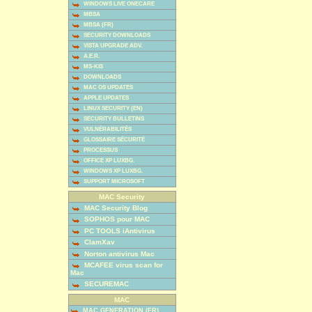
WINDOWS LIVE ONECARE
MBSA
MBSA (FR)
SECURITY DOWNLOADS
VISTA UPGRADE ADV.
A.E.R.
MS-KIS
DOWNLOADS
MAC OS UPDATES
APPLE UPDATES
LINUX SECURITY (EN)
SECURITY BULLETINS
VULNÉRABILITÉS
GLOSSAIRE SÉCURITÉ
PROCESSUS
OFFICE XP LUXBG.
WINDOWS XP LUXBG.
SUPPORT MICROSOFT
MAC Security
MAC Security Blog
SOPHOS pour MAC
PC TOOLS iAntivirus
ClamXav
Norton antivirus Mac
MCAFEE virus scan for
Mac
SECUREMAC
MAC
MAC GENERATION (FR)