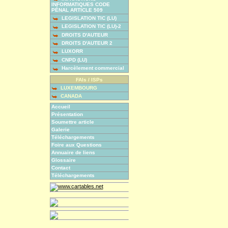
INFORMATIQUES CODE
PÉNAL ARTICLE 509
LEGISLATION TIC (LU)
LEGISLATION TIC (LU)-2
DROITS D'AUTEUR
DROITS D'AUTEUR 2
LUXORR
CNPD (LU)
Harcèlement commercial
FAIs / ISPs
LUXEMBOURG
CANADA
Accueil
Présentation
Soumettre article
Galerie
Téléchargements
Foire aux Questions
Annuaire de liens
Glossaire
Contact
Téléchargements