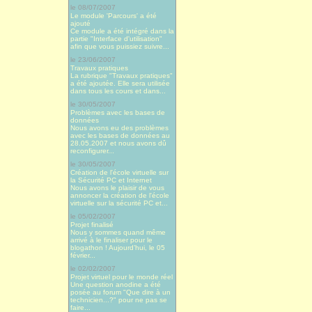
le 08/07/2007
Le module 'Parcours' a été
ajouté
Ce module a été intégré dans la
partie "Interface d'utilisation"
afin que vous puissiez suivre...
le 23/06/2007
Travaux pratiques
La rubrique "Travaux pratiques"
a été ajoutée. Elle sera utilisée
dans tous les cours et dans...
le 30/05/2007
Problèmes avec les bases de
données
Nous avons eu des problèmes
avec les bases de données au
28.05.2007 et nous avons dû
reconfigurer...
le 30/05/2007
Création de l'école virtuelle sur
la Sécurité PC et Internet
Nous avons le plaisir de vous
annoncer la création de l'école
virtuelle sur la sécurité PC et...
le 05/02/2007
Projet finalisé
Nous y sommes quand même
arrivé à le finaliser pour le
blogathon ! Aujourd’hui, le 05
février...
le 02/02/2007
Projet virtuel pour le monde réel
Une question anodine a été
posée au forum "Que dire à un
technicien...?" pour ne pas se
faire...