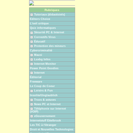
Rubriques
Tutoriaux (didacticiels)
Editors Choice
L'oeil critique
Quiz informatiques
Sécurité PC & Internet
Correctifs Virus
Éducatif
Protection des mineurs
Cybercriminalité
Mausi
Luxbg Infos
Internet Monitor
Power Point Goodies
Internet
Éditorial
Freeware
Le Coup de Coeur
Loisirs & Fun
Insolite/Unglaublich
Trucs & astuces
News PC et Internet
Téléphonie sur Internet
(VOIP)
eGouvernement
Internetstuff Ettelbruck
Les TIC à l'étranger
Droit et Nouvelles Technologies