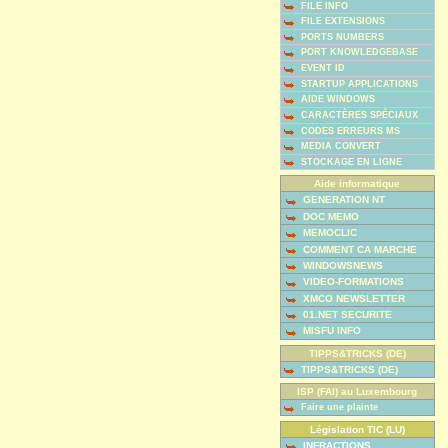
FILE INFO
FILE EXTENSIONS
PORTS NUMBERS
PORT KNOWLEDGEBASE
EVENT ID
STARTUP APPLICATIONS
AIDE WINDOWS
CARACTÈRES SPÉCIAUX
CODES ERREURS MS
MEDIA CONVERT
STOCKAGE EN LIGNE
Aide informatique
GENERATION NT
DOC MEMO
MEMOCLIC
COMMENT CA MARCHE
WINDOWSNEWS
VIDEO-FORMATIONS
XMCO NEWSLETTER
01.NET SECURITE
MISFU INFO
TIPPS&TRICKS (DE)
TIPPS&TRICKS (DE)
ISP (FAI) au Luxembourg
Faire une plainte
Législation TIC (LU)
INFRACTIONS