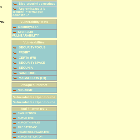
Blog sécurité domestique
ue
Apprentissage à la
sécurité informatique
domestique
vez
Vulnerability tests
Securityscan
...
MS06-040
VULNEARABILITY
Vulnérabilités
SECURITYFOCUS
FRSIRT
CERTA (FR)
SECURITYSPACE
SECUNIA
SANS.ORG
MAGSECURS (FR)
Attaques Internet
Virusliste
Vulnérabilités Open Source
Vulnérabilités Open Source
Anti hijacker tools
CWSHREDDER
HIJACK THIS
HIJACKTHIS FILES
FILE DATABASE
DIDACTICIEL HIJACKTHIS
HIJACK RETILIATOR