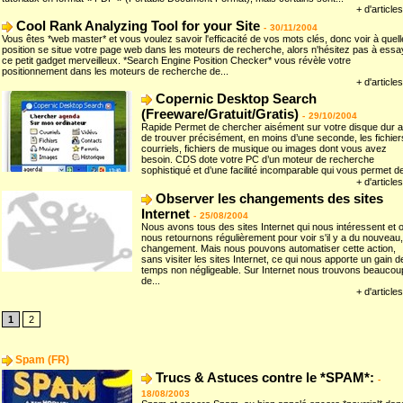
+ d'articles
Cool Rank Analyzing Tool for your Site
-
30/11/2004
Vous êtes *web master* et vous voulez savoir l'efficacité de vos mots clés, donc voir à quell
position se situe votre page web dans les moteurs de recherche, alors n'hésitez pas à essa
ce petit gadget merveilleux. *Search Engine Position Checker* vous révèle votre
positionnement dans les moteurs de recherche de...
+ d'articles
Copernic Desktop Search
(Freeware/Gratuit/Gratis)
-
29/10/2004
Rapide Permet de chercher aisément sur votre disque dur a
de trouver précisément, en moins d’une seconde, les fichier
courriels, fichiers de musique ou images dont vous avez
besoin. CDS dote votre PC d’un moteur de recherche
sophistiqué et d’une facilité incomparable qui vous permet de
+ d'articles
Observer les changements des sites
Internet
-
25/08/2004
Nous avons tous des sites Internet qui nous intéressent et 
nous retournons régulièrement pour voir s'il y a du nouveau,
changement. Mais nous pouvons automatiser cette action,
sans visiter les sites Internet, ce qui nous apporte un gain d
temps non négligeable. Sur Internet nous trouvons beaucou
de...
+ d'articles
1
2
Spam (FR)
Trucs & Astuces contre le *SPAM*:
-
18/08/2003