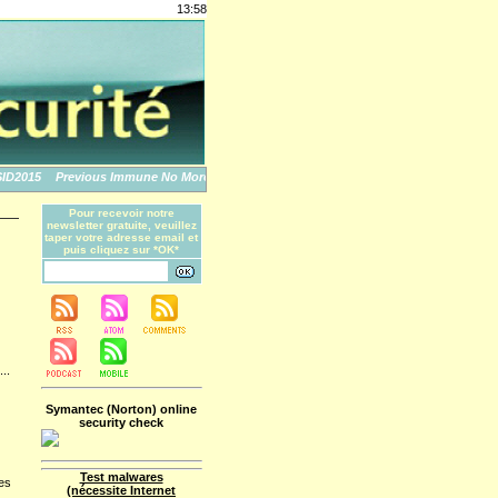
13:58
015
Previous Immune No More: An Apple Story
The World's Biggest Data Breache
Pour recevoir notre
newsletter gratuite, veuillez
taper votre adresse email et
puis cliquez sur *OK*
...
Symantec (Norton) online
security check
Test malwares
les
(nécessite Internet