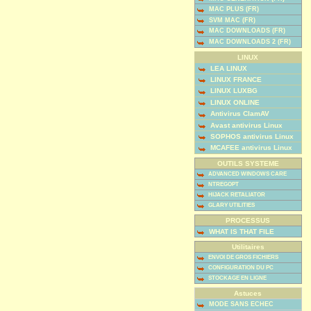
MAC PLUS (FR)
SVM MAC (FR)
MAC DOWNLOADS (FR)
MAC DOWNLOADS 2 (FR)
LINUX
LEA LINUX
LINUX FRANCE
LINUX LUXBG
LINUX ONLINE
Antivirus ClamAV
Avast antivirus Linux
SOPHOS antivirus Linux
MCAFEE antivirus Linux
OUTILS SYSTEME
ADVANCED WINDOWS CARE
NTREGOPT
HIJACK RETALIATOR
GLARY UTILITIES
PROCESSUS
WHAT IS THAT FILE
Utilitaires
ENVOI DE GROS FICHIERS
CONFIGURATION DU PC
STOCKAGE EN LIGNE
Astuces
MODE SANS ECHEC