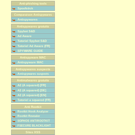
Anti-phishing tools
Spoofstick
Comparaison Antispywares
Antispywares
Antispywares gratuits
Spybot S&D
Ad Aware
Tutoriel Spybot S&D
Tutoriel Ad Aware (FR)
SPYWARE GUIDE
Antispyware MAC
Antispyware MAC
Antispywares suspects
Antispywares suspects
Antimalwares gratuits
A2 (A squared) [FR]
A2 (A squared) [DE]
A2 (A squared) [EN]
Tutoriel a squared (FR)
Anti Rootkit
Rootkit Hook Analyzer
Rootkit Revealer
SOPHOS ANTIROOTKIT
FSECURE BLACKLIGHT
Sites XSS