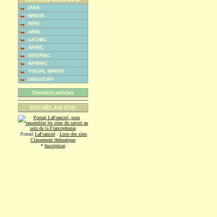
IANA
WHOIS
RIPE
ARIN
LACNIC
APNIC
INTERNIC
AFRINIC
VISUAL WHOIS
DNSSTUFF
Derniers articles
RSS MELANI (CH)
Portail
LaFrancité
:
Liste des sites
Classement thématique
*
Inscription