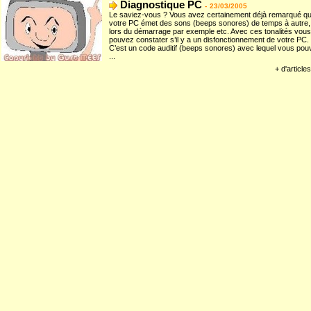
Diagnostique PC
-
23/03/2005
Le saviez-vous ? Vous avez certainement déjà remarqué q
votre PC émet des sons (beeps sonores) de temps à autre,
lors du démarrage par exemple etc. Avec ces tonalités vous
pouvez constater s’il y a un disfonctionnement de votre PC.
C’est un code auditif (beeps sonores) avec lequel vous pou
...
+ d'articles