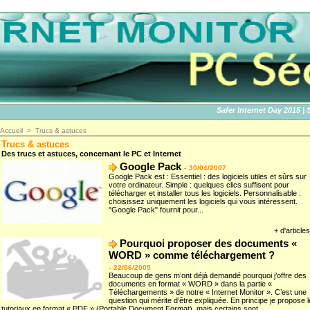
Safer Internet Day 2015 | SID2
Accueil
>
Trucs & astuces
Trucs & astuces
Des trucs et astuces, concernant le PC et Internet
Google Pack
-
30/04/2007
Google Pack est : Essentiel : des logiciels utiles et sûrs sur
votre ordinateur. Simple : quelques clics suffisent pour
télécharger et installer tous les logiciels. Personnalisable :
choisissez uniquement les logiciels qui vous intéressent.
"Google Pack" fournit pour...
+ d'articles
Pourquoi proposer des documents «
WORD » comme téléchargement ?
-
22/06/2005
Beaucoup de gens m’ont déjà demandé pourquoi j’offre des
documents en format « WORD » dans la partie «
Téléchargements » de notre « Internet Monitor ». C’est une
question qui mérite d’être expliquée. En principe je propose 
tutoriaux en format « PDF » (Portable Document Format), mais certains sont...