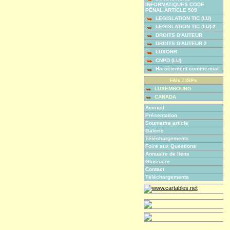
INFORMATIQUES CODE
PÉNAL ARTICLE 509
LEGISLATION TIC (LU)
LEGISLATION TIC (LU)-2
DROITS D'AUTEUR
DROITS D'AUTEUR 2
LUXORR
CNPD (LU)
Harcèlement commercial
FAIs / ISPs
LUXEMBOURG
CANADA
Accueil
Présentation
Soumettre article
Galerie
Téléchargements
Foire aux Questions
Annuaire de liens
Glossaire
Contact
Téléchargements