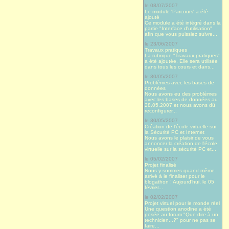
le 08/07/2007
Le module 'Parcours' a été
ajouté
Ce module a été intégré dans la
partie "Interface d'utilisation"
afin que vous puissiez suivre...
le 23/06/2007
Travaux pratiques
La rubrique "Travaux pratiques"
a été ajoutée. Elle sera utilisée
dans tous les cours et dans...
le 30/05/2007
Problèmes avec les bases de
données
Nous avons eu des problèmes
avec les bases de données au
28.05.2007 et nous avons dû
reconfigurer...
le 30/05/2007
Création de l'école virtuelle sur
la Sécurité PC et Internet
Nous avons le plaisir de vous
annoncer la création de l'école
virtuelle sur la sécurité PC et...
le 05/02/2007
Projet finalisé
Nous y sommes quand même
arrivé à le finaliser pour le
blogathon ! Aujourd’hui, le 05
février...
le 02/02/2007
Projet virtuel pour le monde réel
Une question anodine a été
posée au forum "Que dire à un
technicien...?" pour ne pas se
faire...