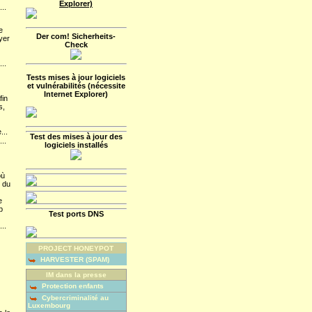
Explorer)
...
e
Der com! Sicherheits-
yer
Check
...
Tests mises à jour logiciels
et vulnérabilités (nécessite
Internet Explorer)
fin
s,
...
Test des mises à jour des
...
logiciels installés
où
 du
e
p
Test ports DNS
...
PROJECT HONEYPOT
HARVESTER (SPAM)
IM dans la presse
Protection enfants
Cybercriminalité au
Luxembourg