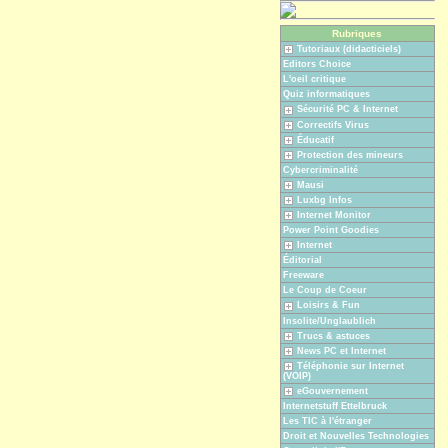
Rubriques
Tutoriaux (didacticiels)
Editors Choice
L'oeil critique
Quiz informatiques
Sécurité PC & Internet
Correctifs Virus
Éducatif
Protection des mineurs
Cybercriminalité
Mausi
Luxbg Infos
Internet Monitor
Power Point Goodies
Internet
Éditorial
Freeware
Le Coup de Coeur
Loisirs & Fun
Insolite/Unglaublich
Trucs & astuces
News PC et Internet
Téléphonie sur Internet
(VOIP)
eGouvernement
Internetstuff Ettelbruck
Les TIC à l'étranger
Droit et Nouvelles Technologies