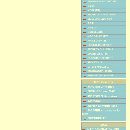
WINDOWS LIVE ONECARE
MBSA
MBSA (FR)
SECURITY DOWNLOADS
VISTA UPGRADE ADV.
A.E.R.
MS-KIS
DOWNLOADS
MAC OS UPDATES
APPLE UPDATES
LINUX SECURITY (EN)
SECURITY BULLETINS
VULNÉRABILITÉS
GLOSSAIRE SÉCURITÉ
PROCESSUS
OFFICE XP LUXBG.
WINDOWS XP LUXBG.
SUPPORT MICROSOFT
MAC Security
MAC Security Blog
SOPHOS pour MAC
PC TOOLS iAntivirus
ClamXav
Norton antivirus Mac
MCAFEE virus scan for
Mac
SECUREMAC
MAC
MAC GENERATION (FR)