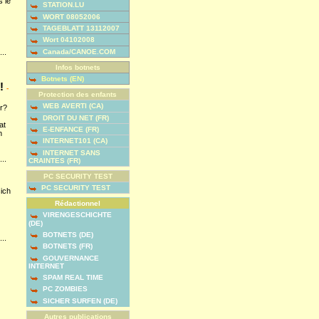
 le
STATION.LU
WORT 08052006
TAGEBLATT 13112007
Wort 04102008
Canada/CANOE.COM
...
Infos botnets
Botnets (EN)
!
-
Protection des enfants
WEB AVERTI (CA)
r?
DROIT DU NET (FR)
at
E-ENFANCE (FR)
n
INTERNET101 (CA)
INTERNET SANS
...
CRAINTES (FR)
PC SECURITY TEST
PC SECURITY TEST
sich
Rédactionnel
VIRENGESCHICHTE
(DE)
BOTNETS (DE)
...
BOTNETS (FR)
GOUVERNANCE
INTERNET
SPAM REAL TIME
PC ZOMBIES
SICHER SURFEN (DE)
Autres publications