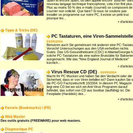
Spam et encore Spam, ou bien appelé encore *pourriel* dans
nouveau langage technique francophone, cela n'en finit plus.
Plus au moins 50 % des e-mails (courriel) se composent de
courrier non sollicité. Que faire? Si nous ne voulons pas
installer un programme sur notre PC, il existe un petit truc
pourque les...
+ d'articles
Tipps & Tricks (DE)
PC Tastaturen, eine Viren-Sammelstelle
03/09/2004
Benutzen auch Sie gemeinsam mit anderen eine PC-Tastatu
Vorsicht! Untersuchungen aus den USA verheißen nichts
Gutes. Das US-Gesundheitsamt (CDC) in Atlanta/Georgia h
solche PC-Tastaturen als eine wahre Brutstätte für Bakterie
ausgemacht. Wie das "New England Journal of Medicine"
kürzlich...
+ d'articles
Virus Rescue CD (DE)
-
03/09/2004
Macht Ihr PC Mucken und haben Sie den Verdacht oder die
Sicherheit, dass er von Viren befallen ist? Dann kaufen Sie 
die PC-GO Fachzeitschrift 10/2004. In diesem PC Magazin
liegt eine CD bei wo sich ein Anti-Virus Programm darauf
befindet, das sofort von CD aus bootbar (lauffähig) ist. Die
Festplatte (Harddisk) des...
+ d'articles
Favoris (Bookmarks) / (FR)
Web Master
Des outils gratuits (FREEWARE) pour web masters.
Diagnostique PC