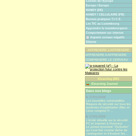
Conseil de l'Europe
Europe / Europa
HANDY (DE)
HANDY / CELLULAIRE (FR)
Bonnes pratiques T.I.C.E.
Les TIC au Luxembourg
Apprendre le luxembourgeois
Comportement sur internet
Aspects sociaux négatifs
Détente
APPRENDRE à APPRENDRE
APPRENDRE A APPRENDRE
COMPRENDRE LE CERVEAU
Elearning (DE)
Elearning Journal
Dans nos blogs
le 27/01/2008
Les nouvelles vulnérabilités
Risques de sécurité sur tous les
systèmes d'exploitation (Mac et
Linux compris) !!! ...
le 27/01/2008
L'école virtuelle sur la sécurité
PC et Internet à l'honneur
Le portail renommé "OuSurfer"
qui s'est fixé comme tâche de
cataloguiser et d'évaluer les...