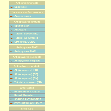
Anti-phishing tools
Spoofstick
Comparaison Antispywares
Antispywares
Antispywares gratuits
Spybot S&D
Ad Aware
Tutoriel Spybot S&D
Tutoriel Ad Aware (FR)
SPYWARE GUIDE
Antispyware MAC
Antispyware MAC
Antispywares suspects
Antispywares suspects
Antimalwares gratuits
A2 (A squared) [FR]
A2 (A squared) [DE]
A2 (A squared) [EN]
Tutoriel a squared (FR)
Anti Rootkit
Rootkit Hook Analyzer
Rootkit Revealer
SOPHOS ANTIROOTKIT
FSECURE BLACKLIGHT
Sites XSS