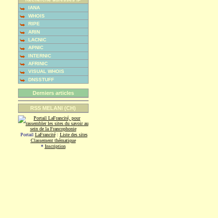
IANA
WHOIS
RIPE
ARIN
LACNIC
APNIC
INTERNIC
AFRINIC
VISUAL WHOIS
DNSSTUFF
Derniers articles
RSS MELANI (CH)
Portail
LaFrancité
:
Liste des sites
Classement thématique
*
Inscription