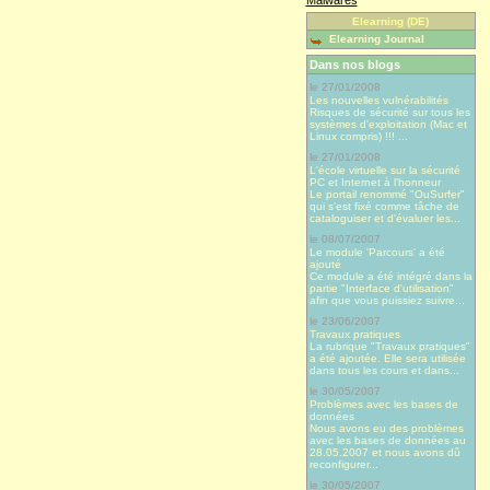
Elearning (DE)
Elearning Journal
Dans nos blogs
le 27/01/2008
Les nouvelles vulnérabilités
Risques de sécurité sur tous les
systèmes d'exploitation (Mac et
Linux compris) !!! ...
le 27/01/2008
L'école virtuelle sur la sécurité
PC et Internet à l'honneur
Le portail renommé "OuSurfer"
qui s'est fixé comme tâche de
cataloguiser et d'évaluer les...
le 08/07/2007
Le module 'Parcours' a été
ajouté
Ce module a été intégré dans la
partie "Interface d'utilisation"
afin que vous puissiez suivre...
le 23/06/2007
Travaux pratiques
La rubrique "Travaux pratiques"
a été ajoutée. Elle sera utilisée
dans tous les cours et dans...
le 30/05/2007
Problèmes avec les bases de
données
Nous avons eu des problèmes
avec les bases de données au
28.05.2007 et nous avons dû
reconfigurer...
le 30/05/2007