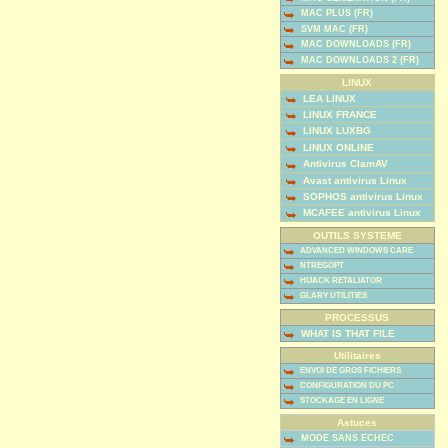
MAC PLUS (FR)
SVM MAC (FR)
MAC DOWNLOADS (FR)
MAC DOWNLOADS 2 (FR)
LINUX
LEA LINUX
LINUX FRANCE
LINUX LUXBG
LINUX ONLINE
Antivirus ClamAV
Avast antivirus Linux
SOPHOS antivirus Linux
MCAFEE antivirus Linux
OUTILS SYSTEME
ADVANCED WINDOWS CARE
NTREGOPT
HIJACK RETALIATOR
GLARY UTILITIES
PROCESSUS
WHAT IS THAT FILE
Utilitaires
ENVOI DE GROS FICHIERS
CONFIGURATION DU PC
STOCKAGE EN LIGNE
Astuces
MODE SANS ECHEC