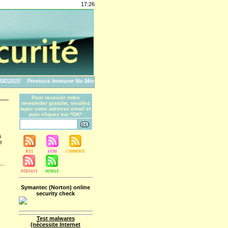
17:26
2015
Previous Immune No More: An Apple Story
The World's Biggest Data Breache
Pour recevoir notre
newsletter gratuite, veuillez
taper votre adresse email et
puis cliquez sur *OK*
s
e
...
Symantec (Norton) online
security check
Test malwares
(nécessite Internet