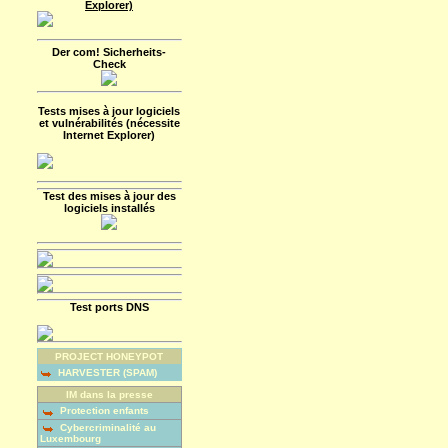
Explorer)
Der com! Sicherheits-
Check
Tests mises à jour logiciels
et vulnérabilités (nécessite
Internet Explorer)
Test des mises à jour des
logiciels installés
Test ports DNS
PROJECT HONEYPOT
HARVESTER (SPAM)
IM dans la presse
Protection enfants
Cybercriminalité au
Luxembourg