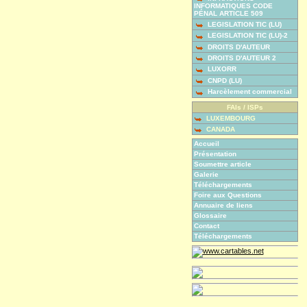
INFORMATIQUES CODE
PÉNAL ARTICLE 509
LEGISLATION TIC (LU)
LEGISLATION TIC (LU)-2
DROITS D'AUTEUR
DROITS D'AUTEUR 2
LUXORR
CNPD (LU)
Harcèlement commercial
FAIs / ISPs
LUXEMBOURG
CANADA
Accueil
Présentation
Soumettre article
Galerie
Téléchargements
Foire aux Questions
Annuaire de liens
Glossaire
Contact
Téléchargements