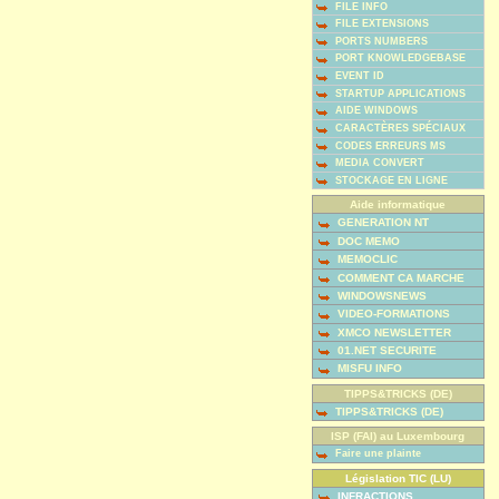
FILE INFO
FILE EXTENSIONS
PORTS NUMBERS
PORT KNOWLEDGEBASE
EVENT ID
STARTUP APPLICATIONS
AIDE WINDOWS
CARACTÈRES SPÉCIAUX
CODES ERREURS MS
MEDIA CONVERT
STOCKAGE EN LIGNE
Aide informatique
GENERATION NT
DOC MEMO
MEMOCLIC
COMMENT CA MARCHE
WINDOWSNEWS
VIDEO-FORMATIONS
XMCO NEWSLETTER
01.NET SECURITE
MISFU INFO
TIPPS&TRICKS (DE)
TIPPS&TRICKS (DE)
ISP (FAI) au Luxembourg
Faire une plainte
Législation TIC (LU)
INFRACTIONS