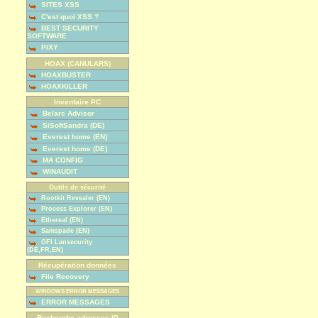
SITES XSS
C'est quoi XSS ?
BEST SECURITY
SOFTWARE
PIXY
HOAX (CANULARS)
HOAXBUSTER
HOAXKILLER
Inventaire PC
Belarc Advisor
SiSoftSandra (DE)
Everest home (EN)
Everest home (DE)
MA CONFIG
WINAUDIT
Outils de sécurité
Rootkit Revealer (EN)
Process Explorer (EN)
Ethereal (EN)
Samspade (EN)
GFI Lansecurity
(DE,FR,EN)
Récupération données
File Recovery
WINDOWS ERROR MESSAGES
ERROR MESSAGES
Recherche adresses IP