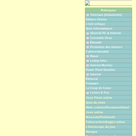
Rubriques
Tutoriaux (didacticiels)
Editors Choice
L'oeil critique
Quiz informatiques
Sécurité PC & Internet
Correctifs Virus
Éducatif
Protection des mineurs
Cybercriminalité
Mausi
Luxbg Infos
Internet Monitor
Power Point Goodies
Internet
Éditorial
Freeware
Le Coup de Coeur
Loisirs & Fun
Jeux Flash online
Quiz du mois
Mots croisés/Kreuzworträtsel
Jeux online
Brocante/Flohmarkt
Führerscheinfragen online
L'horoscope du jour
Mangas