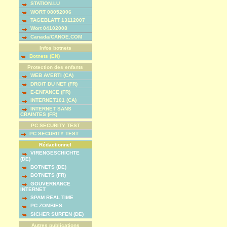
STATION.LU
WORT 08052006
TAGEBLATT 13112007
Wort 04102008
Canada/CANOE.COM
Infos botnets
Botnets (EN)
Protection des enfants
WEB AVERTI (CA)
DROIT DU NET (FR)
E-ENFANCE (FR)
INTERNET101 (CA)
INTERNET SANS
CRAINTES (FR)
PC SECURITY TEST
PC SECURITY TEST
Rédactionnel
VIRENGESCHICHTE
(DE)
BOTNETS (DE)
BOTNETS (FR)
GOUVERNANCE
INTERNET
SPAM REAL TIME
PC ZOMBIES
SICHER SURFEN (DE)
Autres publications