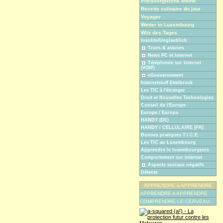
Preisvergleiche online
Recette culinaire du jour
Voyager
Wetter in Luxembourg
Witz des Tages
Insolite/Unglaublich
Trucs & astuces
News PC et Internet
Téléphonie sur Internet
(VOIP)
eGouvernement
Internetstuff Ettelbruck
Les TIC à l'étranger
Droit et Nouvelles Technologies
Conseil de l'Europe
Europe / Europa
HANDY (DE)
HANDY / CELLULAIRE (FR)
Bonnes pratiques T.I.C.E.
Les TIC au Luxembourg
Apprendre le luxembourgeois
Comportement sur internet
Aspects sociaux négatifs
Détente
APPRENDRE à APPRENDRE
APPRENDRE A APPRENDRE
COMPRENDRE LE CERVEAU