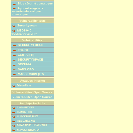
Blog sécurité domestique
Apprentissage à la
sécurité informatique
domestique
Vulnerability tests
Securityscan
MS06-040
VULNEARABILITY
Vulnérabilités
SECURITYFOCUS
FRSIRT
CERTA (FR)
SECURITYSPACE
SECUNIA
SANS.ORG
MAGSECURS (FR)
Attaques Internet
Virusliste
Vulnérabilités Open Source
Vulnérabilités Open Source
Anti hijacker tools
CWSHREDDER
HIJACK THIS
HIJACKTHIS FILES
FILE DATABASE
DIDACTICIEL HIJACKTHIS
HIJACK RETILIATOR