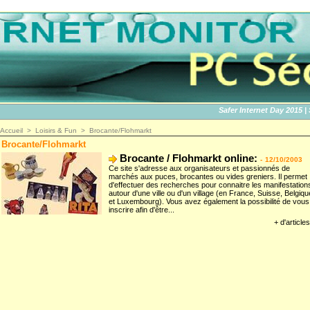
Safer Internet Day 2015 | SID
Accueil
>
Loisirs & Fun
>
Brocante/Flohmarkt
Brocante/Flohmarkt
Brocante / Flohmarkt online:
-
12/10/2003
Ce site s'adresse aux organisateurs et passionnés de
marchés aux puces, brocantes ou vides greniers. Il permet
d'effectuer des recherches pour connaitre les manifestation
autour d'une ville ou d'un village (en France, Suisse, Belgiqu
et Luxembourg). Vous avez également la possibilité de vous
inscrire afin d'être...
+ d'articles