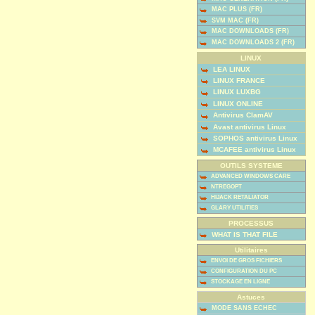
MAC PLUS (FR)
SVM MAC (FR)
MAC DOWNLOADS (FR)
MAC DOWNLOADS 2 (FR)
LINUX
LEA LINUX
LINUX FRANCE
LINUX LUXBG
LINUX ONLINE
Antivirus ClamAV
Avast antivirus Linux
SOPHOS antivirus Linux
MCAFEE antivirus Linux
OUTILS SYSTEME
ADVANCED WINDOWS CARE
NTREGOPT
HIJACK RETALIATOR
GLARY UTILITIES
PROCESSUS
WHAT IS THAT FILE
Utilitaires
ENVOI DE GROS FICHIERS
CONFIGURATION DU PC
STOCKAGE EN LIGNE
Astuces
MODE SANS ECHEC