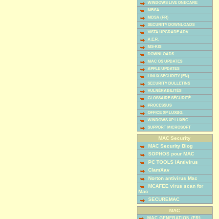
WINDOWS LIVE ONECARE
MBSA
MBSA (FR)
SECURITY DOWNLOADS
VISTA UPGRADE ADV.
A.E.R.
MS-KIS
DOWNLOADS
MAC OS UPDATES
APPLE UPDATES
LINUX SECURITY (EN)
SECURITY BULLETINS
VULNÉRABILITÉS
GLOSSAIRE SÉCURITÉ
PROCESSUS
OFFICE XP LUXBG.
WINDOWS XP LUXBG.
SUPPORT MICROSOFT
MAC Security
MAC Security Blog
SOPHOS pour MAC
PC TOOLS iAntivirus
ClamXav
Norton antivirus Mac
MCAFEE virus scan for
Mac
SECUREMAC
MAC
MAC GENERATION (FR)