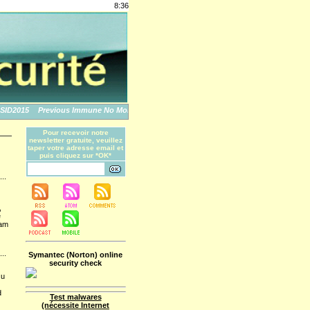
8:36
2015
Previous Immune No More: An Apple Story
The World's Biggest Data Breach
Pour recevoir notre
newsletter gratuite, veuillez
taper votre adresse email et
puis cliquez sur *OK*
...
,
e
eam
...
Symantec (Norton) online
security check
zu
d
Test malwares
(nécessite Internet
...