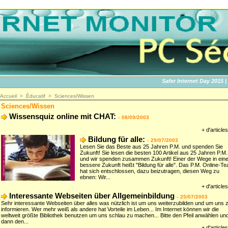
Safer Internet Day 2015 | SID
Accueil
>
Éducatif
>
Sciences/Wissen
Sciences/Wissen
Wissensquiz online mit CHAT:
-
08/09/2003
+ d'articles
Bildung für alle:
-
29/07/2003
Lesen Sie das Beste aus 25 Jahren P.M. und spenden Sie
Zukunft! Sie lesen die besten 100 Artikel aus 25 Jahren P.M.
und wir spenden zusammen Zukunft! Einer der Wege in ein
bessere Zukunft heißt "Bildung für alle". Das P.M. Online-T
hat sich entschlossen, dazu beizutragen, diesen Weg zu
ebnen: Wir...
+ d'articles
Interessante Webseiten über Allgemeinbildung
-
25/07/2003
Sehr interessante Webseiten über alles was nützlich ist um uns weiterzubilden und um uns 
informieren. Wer mehr weiß als andere hat Vorteile im Leben... Im Internet können wir die
weltweit größte Bibliothek benutzen um uns schlau zu machen... Bitte den Pfeil anwählen un
dann den...
+ d'articles