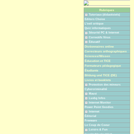
Rubriques
Tutoriaux (didacticiels)
Editors Choice
L'oeil critique
Quiz informatiques
Sécurité PC & Internet
Correctifs Virus
Éducatif
Dictionnaires online
Correcteurs orthographiques
Sciences/Wissen
Éducation et TICE
Formateurs pédagogique
Étudiants
Bildung und TICE (DE)
Livres et booklets
Protection des mineurs
Cybercriminalité
Mausi
Luxbg Infos
Internet Monitor
Power Point Goodies
Internet
Éditorial
Freeware
Le Coup de Coeur
Loisirs & Fun