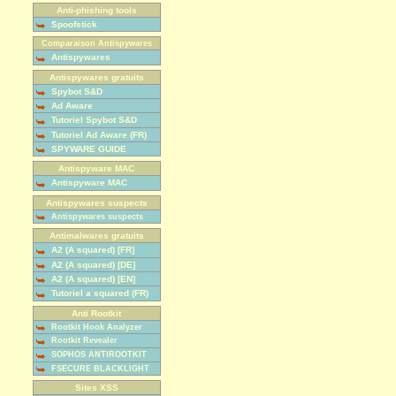
Anti-phishing tools
Spoofstick
Comparaison Antispywares
Antispywares
Antispywares gratuits
Spybot S&D
Ad Aware
Tutoriel Spybot S&D
Tutoriel Ad Aware (FR)
SPYWARE GUIDE
Antispyware MAC
Antispyware MAC
Antispywares suspects
Antispywares suspects
Antimalwares gratuits
A2 (A squared) [FR]
A2 (A squared) [DE]
A2 (A squared) [EN]
Tutoriel a squared (FR)
Anti Rootkit
Rootkit Hook Analyzer
Rootkit Revealer
SOPHOS ANTIROOTKIT
FSECURE BLACKLIGHT
Sites XSS