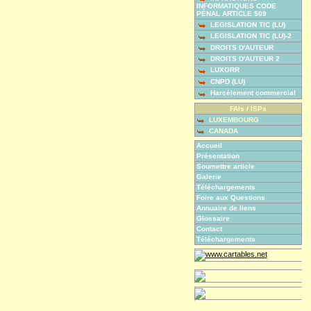
INFORMATIQUES CODE
PÉNAL ARTICLE 509
LEGISLATION TIC (LU)
LEGISLATION TIC (LU)-2
DROITS D'AUTEUR
DROITS D'AUTEUR 2
LUXORR
CNPD (LU)
Harcèlement commercial
FAIs / ISPs
LUXEMBOURG
CANADA
Accueil
Présentation
Soumettre article
Galerie
Téléchargements
Foire aux Questions
Annuaire de liens
Glossaire
Contact
Téléchargements