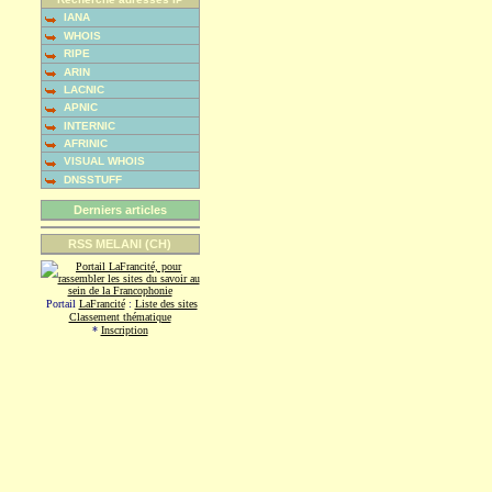
IANA
WHOIS
RIPE
ARIN
LACNIC
APNIC
INTERNIC
AFRINIC
VISUAL WHOIS
DNSSTUFF
Derniers articles
RSS MELANI (CH)
Portail
LaFrancité
:
Liste des sites
Classement thématique
*
Inscription