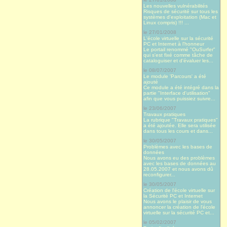
Les nouvelles vulnérabilités
Risques de sécurité sur tous les
systèmes d'exploitation (Mac et
Linux compris) !!! ...
le 27/01/2008
L'école virtuelle sur la sécurité
PC et Internet à l'honneur
Le portail renommé "OuSurfer"
qui s'est fixé comme tâche de
cataloguiser et d'évaluer les...
le 08/07/2007
Le module 'Parcours' a été
ajouté
Ce module a été intégré dans la
partie "Interface d'utilisation"
afin que vous puissiez suivre...
le 23/06/2007
Travaux pratiques
La rubrique "Travaux pratiques"
a été ajoutée. Elle sera utilisée
dans tous les cours et dans...
le 30/05/2007
Problèmes avec les bases de
données
Nous avons eu des problèmes
avec les bases de données au
28.05.2007 et nous avons dû
reconfigurer...
le 30/05/2007
Création de l'école virtuelle sur
la Sécurité PC et Internet
Nous avons le plaisir de vous
annoncer la création de l'école
virtuelle sur la sécurité PC et...
le 05/02/2007