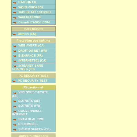
STATION.LU
WORT 08052006
TAGEBLATT 13112007
Wort 04102008
Canada/CANOE.COM
Infos botnets
Botnets (EN)
Protection des enfants
WEB AVERTI (CA)
DROIT DU NET (FR)
E-ENFANCE (FR)
INTERNET101 (CA)
INTERNET SANS
CRAINTES (FR)
PC SECURITY TEST
PC SECURITY TEST
Rédactionnel
VIRENGESCHICHTE
(DE)
BOTNETS (DE)
BOTNETS (FR)
GOUVERNANCE
INTERNET
SPAM REAL TIME
PC ZOMBIES
SICHER SURFEN (DE)
Autres publications