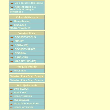
Blog sécurité domestique
Apprentissage à la
sécurité informatique
domestique
Vulnerability tests
Securityscan
MS06-040
VULNEARABILITY
Vulnérabilités
SECURITYFOCUS
FRSIRT
CERTA (FR)
SECURITYSPACE
SECUNIA
SANS.ORG
MAGSECURS (FR)
Attaques Internet
Virusliste
Vulnérabilités Open Source
Vulnérabilités Open Source
Anti hijacker tools
CWSHREDDER
HIJACK THIS
HIJACKTHIS FILES
FILE DATABASE
DIDACTICIEL HIJACKTHIS
HIJACK RETILIATOR