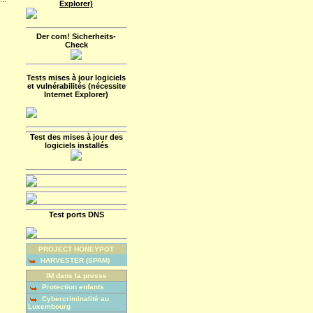
Explorer)
Der com! Sicherheits-
Check
Tests mises à jour logiciels
et vulnérabilités (nécessite
Internet Explorer)
Test des mises à jour des
logiciels installés
Test ports DNS
PROJECT HONEYPOT
HARVESTER (SPAM)
IM dans la presse
Protection enfants
Cybercriminalité au
Luxembourg