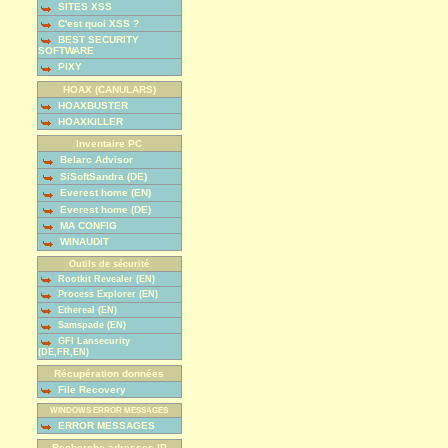
SITES XSS
C'est quoi XSS ?
BEST SECURITY
SOFTWARE
PIXY
HOAX (CANULARS)
HOAXBUSTER
HOAXKILLER
Inventaire PC
Belarc Advisor
SiSoftSandra (DE)
Everest home (EN)
Everest home (DE)
MA CONFIG
WINAUDIT
Outils de sécurité
Rootkit Revealer (EN)
Process Explorer (EN)
Ethereal (EN)
Samspade (EN)
GFI Lansecurity
(DE,FR,EN)
Récupération données
File Recovery
WINDOWS ERROR MESSAGES
ERROR MESSAGES
Recherche adresses IP