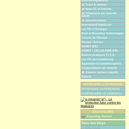
Insolite/Unglaublich
Trucs & astuces
News PC et Internet
Téléphonie sur Internet
(VOIP)
eGouvernement
Internetstuff Ettelbruck
Les TIC à l'étranger
Droit et Nouvelles Technologies
Conseil de l'Europe
Europe / Europa
HANDY (DE)
HANDY / CELLULAIRE (FR)
Bonnes pratiques T.I.C.E.
Les TIC au Luxembourg
Apprendre le luxembourgeois
Comportement sur internet
Aspects sociaux négatifs
Détente
APPRENDRE à APPRENDRE
APPRENDRE A APPRENDRE
COMPRENDRE LE CERVEAU
Elearning (DE)
Elearning Journal
Dans nos blogs
le 27/01/2008