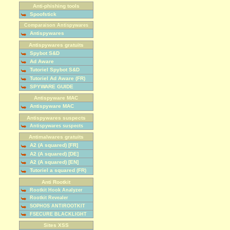
Anti-phishing tools
Spoofstick
Comparaison Antispywares
Antispywares
Antispywares gratuits
Spybot S&D
Ad Aware
Tutoriel Spybot S&D
Tutoriel Ad Aware (FR)
SPYWARE GUIDE
Antispyware MAC
Antispyware MAC
Antispywares suspects
Antispywares suspects
Antimalwares gratuits
A2 (A squared) [FR]
A2 (A squared) [DE]
A2 (A squared) [EN]
Tutoriel a squared (FR)
Anti Rootkit
Rootkit Hook Analyzer
Rootkit Revealer
SOPHOS ANTIROOTKIT
FSECURE BLACKLIGHT
Sites XSS