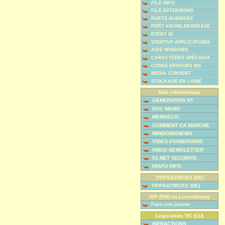
FILE INFO
FILE EXTENSIONS
PORTS NUMBERS
PORT KNOWLEDGEBASE
EVENT ID
STARTUP APPLICATIONS
AIDE WINDOWS
CARACTÈRES SPÉCIAUX
CODES ERREURS MS
MEDIA CONVERT
STOCKAGE EN LIGNE
Aide informatique
GENERATION NT
DOC MEMO
MEMOCLIC
COMMENT CA MARCHE
WINDOWSNEWS
VIDEO-FORMATIONS
XMCO NEWSLETTER
01.NET SECURITE
MISFU INFO
TIPPS&TRICKS (DE)
TIPPS&TRICKS (DE)
ISP (FAI) au Luxembourg
Faire une plainte
Législation TIC (LU)
INFRACTIONS