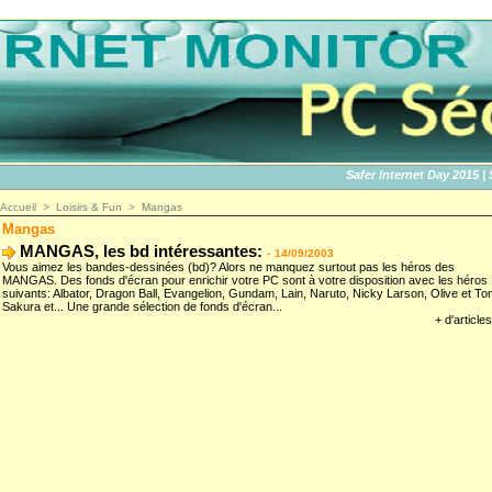
Safer Internet Day 2015 | SID
Accueil
>
Loisirs & Fun
>
Mangas
Mangas
MANGAS, les bd intéressantes:
-
14/09/2003
Vous aimez les bandes-dessinées (bd)? Alors ne manquez surtout pas les héros des
MANGAS. Des fonds d'écran pour enrichir votre PC sont à votre disposition avec les héros
suivants: Albator, Dragon Ball, Evangelion, Gundam, Lain, Naruto, Nicky Larson, Olive et To
Sakura et... Une grande sélection de fonds d'écran...
+ d'articles