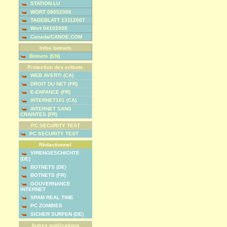
STATION.LU
WORT 08052006
TAGEBLATT 13112007
Wort 04102008
Canada/CANOE.COM
Infos botnets
Botnets (EN)
Protection des enfants
WEB AVERTI (CA)
DROIT DU NET (FR)
E-ENFANCE (FR)
INTERNET101 (CA)
INTERNET SANS
CRAINTES (FR)
PC SECURITY TEST
PC SECURITY TEST
Rédactionnel
VIRENGESCHICHTE
(DE)
BOTNETS (DE)
BOTNETS (FR)
GOUVERNANCE
INTERNET
SPAM REAL TIME
PC ZOMBIES
SICHER SURFEN (DE)
Autres publications