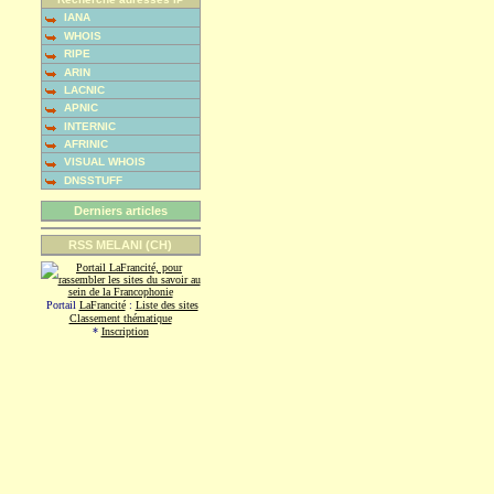
IANA
WHOIS
RIPE
ARIN
LACNIC
APNIC
INTERNIC
AFRINIC
VISUAL WHOIS
DNSSTUFF
Derniers articles
RSS MELANI (CH)
Portail
LaFrancité
:
Liste des sites
Classement thématique
*
Inscription