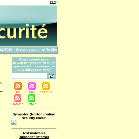
12:24
2015
Previous Immune No More: An Apple Story
The World's Biggest Data Breache
Pour recevoir notre
newsletter gratuite, veuillez
taper votre adresse email et
puis cliquez sur *OK*
m,
...
Symantec (Norton) online
security check
Test malwares
(nécessite Internet