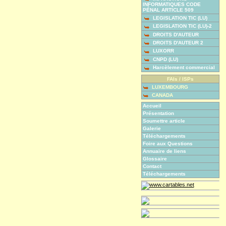
INFORMATIQUES CODE
PÉNAL ARTICLE 509
LEGISLATION TIC (LU)
LEGISLATION TIC (LU)-2
DROITS D'AUTEUR
DROITS D'AUTEUR 2
LUXORR
CNPD (LU)
Harcèlement commercial
FAIs / ISPs
LUXEMBOURG
CANADA
Accueil
Présentation
Soumettre article
Galerie
Téléchargements
Foire aux Questions
Annuaire de liens
Glossaire
Contact
Téléchargements