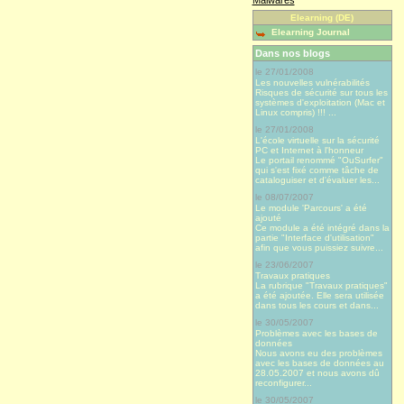
Elearning (DE)
Elearning Journal
Dans nos blogs
le 27/01/2008
Les nouvelles vulnérabilités
Risques de sécurité sur tous les
systèmes d'exploitation (Mac et
Linux compris) !!! ...
le 27/01/2008
L'école virtuelle sur la sécurité
PC et Internet à l'honneur
Le portail renommé "OuSurfer"
qui s'est fixé comme tâche de
cataloguiser et d'évaluer les...
le 08/07/2007
Le module 'Parcours' a été
ajouté
Ce module a été intégré dans la
partie "Interface d'utilisation"
afin que vous puissiez suivre...
le 23/06/2007
Travaux pratiques
La rubrique "Travaux pratiques"
a été ajoutée. Elle sera utilisée
dans tous les cours et dans...
le 30/05/2007
Problèmes avec les bases de
données
Nous avons eu des problèmes
avec les bases de données au
28.05.2007 et nous avons dû
reconfigurer...
le 30/05/2007