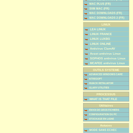
MAC PLUS (FR)
SVM MAC (FR)
MAC DOWNLOADS (FR)
MAC DOWNLOADS 2 (FR)
LINUX
LEA LINUX
LINUX FRANCE
LINUX LUXBG
LINUX ONLINE
Antivirus ClamAV
Avast antivirus Linux
SOPHOS antivirus Linux
MCAFEE antivirus Linux
OUTILS SYSTEME
ADVANCED WINDOWS CARE
NTREGOPT
HIJACK RETALIATOR
GLARY UTILITIES
PROCESSUS
WHAT IS THAT FILE
Utilitaires
ENVOI DE GROS FICHIERS
CONFIGURATION DU PC
STOCKAGE EN LIGNE
Astuces
MODE SANS ECHEC