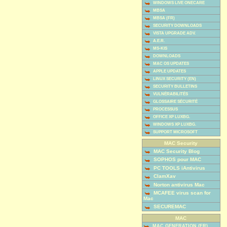
WINDOWS LIVE ONECARE
MBSA
MBSA (FR)
SECURITY DOWNLOADS
VISTA UPGRADE ADV.
A.E.R.
MS-KIS
DOWNLOADS
MAC OS UPDATES
APPLE UPDATES
LINUX SECURITY (EN)
SECURITY BULLETINS
VULNÉRABILITÉS
GLOSSAIRE SÉCURITÉ
PROCESSUS
OFFICE XP LUXBG.
WINDOWS XP LUXBG.
SUPPORT MICROSOFT
MAC Security
MAC Security Blog
SOPHOS pour MAC
PC TOOLS iAntivirus
ClamXav
Norton antivirus Mac
MCAFEE virus scan for
Mac
SECUREMAC
MAC
MAC GENERATION (FR)