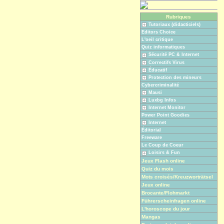
Rubriques
Tutoriaux (didacticiels)
Editors Choice
L'oeil critique
Quiz informatiques
Sécurité PC & Internet
Correctifs Virus
Éducatif
Protection des mineurs
Cybercriminalité
Mausi
Luxbg Infos
Internet Monitor
Power Point Goodies
Internet
Éditorial
Freeware
Le Coup de Coeur
Loisirs & Fun
Jeux Flash online
Quiz du mois
Mots croisés/Kreuzworträtsel
Jeux online
Brocante/Flohmarkt
Führerscheinfragen online
L'horoscope du jour
Mangas