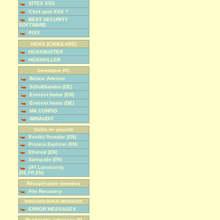
SITES XSS
C'est quoi XSS ?
BEST SECURITY
SOFTWARE
PIXY
HOAX (CANULARS)
HOAXBUSTER
HOAXKILLER
Inventaire PC
Belarc Advisor
SiSoftSandra (DE)
Everest home (EN)
Everest home (DE)
MA CONFIG
WINAUDIT
Outils de sécurité
Rootkit Revealer (EN)
Process Explorer (EN)
Ethereal (EN)
Samspade (EN)
GFI Lansecurity
(DE,FR,EN)
Récupération données
File Recovery
WINDOWS ERROR MESSAGES
ERROR MESSAGES
Recherche adresses IP