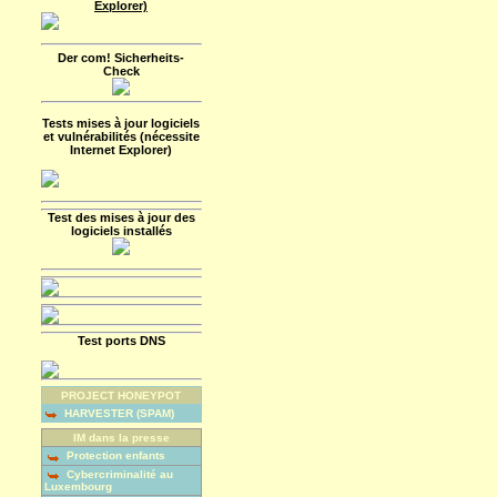
Explorer)
Der com! Sicherheits-
Check
Tests mises à jour logiciels
et vulnérabilités (nécessite
Internet Explorer)
Test des mises à jour des
logiciels installés
Test ports DNS
PROJECT HONEYPOT
HARVESTER (SPAM)
IM dans la presse
Protection enfants
Cybercriminalité au
Luxembourg