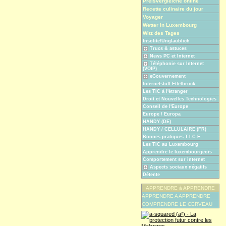
Preisvergleiche online
Recette culinaire du jour
Voyager
Wetter in Luxembourg
Witz des Tages
Insolite/Unglaublich
Trucs & astuces
News PC et Internet
Téléphonie sur Internet
(VOIP)
eGouvernement
Internetstuff Ettelbruck
Les TIC à l'étranger
Droit et Nouvelles Technologies
Conseil de l'Europe
Europe / Europa
HANDY (DE)
HANDY / CELLULAIRE (FR)
Bonnes pratiques T.I.C.E.
Les TIC au Luxembourg
Apprendre le luxembourgeois
Comportement sur internet
Aspects sociaux négatifs
Détente
APPRENDRE à APPRENDRE
APPRENDRE A APPRENDRE
COMPRENDRE LE CERVEAU