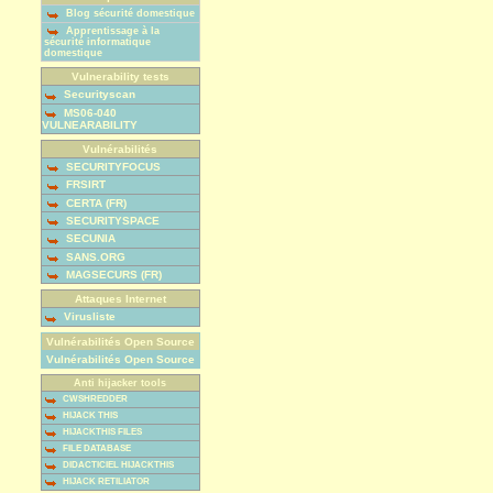
Blog sécurité domestique
Apprentissage à la
sécurité informatique
domestique
Vulnerability tests
Securityscan
MS06-040
VULNEARABILITY
Vulnérabilités
SECURITYFOCUS
FRSIRT
CERTA (FR)
SECURITYSPACE
SECUNIA
SANS.ORG
MAGSECURS (FR)
Attaques Internet
Virusliste
Vulnérabilités Open Source
Vulnérabilités Open Source
Anti hijacker tools
CWSHREDDER
HIJACK THIS
HIJACKTHIS FILES
FILE DATABASE
DIDACTICIEL HIJACKTHIS
HIJACK RETILIATOR