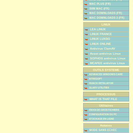
MAC PLUS (FR)
SVM MAC (FR)
MAC DOWNLOADS (FR)
MAC DOWNLOADS 2 (FR)
LINUX
LEA LINUX
LINUX FRANCE
LINUX LUXBG
LINUX ONLINE
Antivirus ClamAV
Avast antivirus Linux
SOPHOS antivirus Linux
MCAFEE antivirus Linux
OUTILS SYSTEME
ADVANCED WINDOWS CARE
NTREGOPT
HIJACK RETALIATOR
GLARY UTILITIES
PROCESSUS
WHAT IS THAT FILE
Utilitaires
ENVOI DE GROS FICHIERS
CONFIGURATION DU PC
STOCKAGE EN LIGNE
Astuces
MODE SANS ECHEC