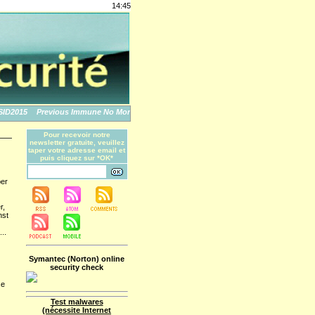
14:45
2015
Previous Immune No More: An Apple Story
The World's Biggest Data Breache
Pour recevoir notre
newsletter gratuite, veuillez
taper votre adresse email et
puis cliquez sur *OK*
ber
r,
nst
...
Symantec (Norton) online
security check
se
Test malwares
(nécessite Internet