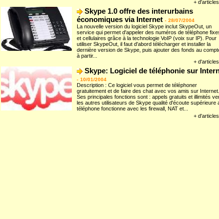
+ d'articles
Skype 1.0 offre des interurbains
économiques via Internet
-
28/07/2004
La nouvelle version du logiciel Skype inclut SkypeOut, un
service qui permet d'appeler des numéros de téléphone fixe
et cellulaires grâce à la technologie VoIP (voix sur IP). Pour
utiliser SkypeOut, il faut d'abord télécharger et installer la
dernière version de Skype, puis ajouter des fonds au compt
à partir...
+ d'articles
Skype: Logiciel de téléphonie sur Inter
-
10/01/2004
Description : Ce logiciel vous permet de téléphoner
gratuitement et de faire des chat avec vos amis sur Internet
Ses principales fonctions sont : appels gratuits et illimités ve
les autres utilisateurs de Skype qualité d'écoute supérieure 
téléphone fonctionne avec les firewall, NAT et...
+ d'articles