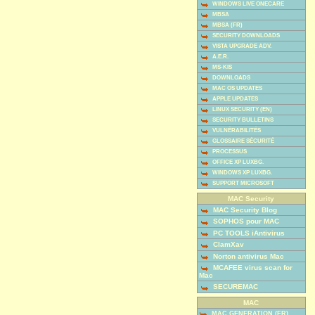
WINDOWS LIVE ONECARE
MBSA
MBSA (FR)
SECURITY DOWNLOADS
VISTA UPGRADE ADV.
A.E.R.
MS-KIS
DOWNLOADS
MAC OS UPDATES
APPLE UPDATES
LINUX SECURITY (EN)
SECURITY BULLETINS
VULNÉRABILITÉS
GLOSSAIRE SÉCURITÉ
PROCESSUS
OFFICE XP LUXBG.
WINDOWS XP LUXBG.
SUPPORT MICROSOFT
MAC Security
MAC Security Blog
SOPHOS pour MAC
PC TOOLS iAntivirus
ClamXav
Norton antivirus Mac
MCAFEE virus scan for
Mac
SECUREMAC
MAC
MAC GENERATION (FR)