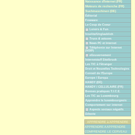
Naissance d'Internet (FR)
Moteurs de recherche (FR)
Suchmaschinen (DE)
Éditorial
Freeware
Le Coup de Coeur
Loisirs & Fun
Insolite/Unglaublich
Trucs & astuces
News PC et Internet
Téléphonie sur Internet
(VOIP)
eGouvernement
Internetstuff Ettelbruck
Les TIC à l'étranger
Droit et Nouvelles Technologies
Conseil de l'Europe
Europe / Europa
HANDY (DE)
HANDY / CELLULAIRE (FR)
Bonnes pratiques T.I.C.E.
Les TIC au Luxembourg
Apprendre le luxembourgeois
Comportement sur internet
Aspects sociaux négatifs
Détente
APPRENDRE à APPRENDRE
APPRENDRE A APPRENDRE
COMPRENDRE LE CERVEAU