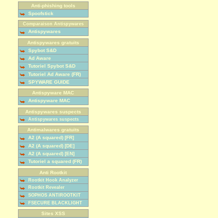
Anti-phishing tools
Spoofstick
Comparaison Antispywares
Antispywares
Antispywares gratuits
Spybot S&D
Ad Aware
Tutoriel Spybot S&D
Tutoriel Ad Aware (FR)
SPYWARE GUIDE
Antispyware MAC
Antispyware MAC
Antispywares suspects
Antispywares suspects
Antimalwares gratuits
A2 (A squared) [FR]
A2 (A squared) [DE]
A2 (A squared) [EN]
Tutoriel a squared (FR)
Anti Rootkit
Rootkit Hook Analyzer
Rootkit Revealer
SOPHOS ANTIROOTKIT
FSECURE BLACKLIGHT
Sites XSS