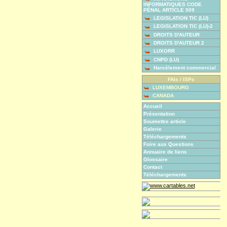
INFORMATIQUES CODE
PÉNAL ARTICLE 509
LEGISLATION TIC (LU)
LEGISLATION TIC (LU)-2
DROITS D'AUTEUR
DROITS D'AUTEUR 2
LUXORR
CNPD (LU)
Harcèlement commercial
FAIs / ISPs
LUXEMBOURG
CANADA
Accueil
Présentation
Soumettre article
Galerie
Téléchargements
Foire aux Questions
Annuaire de liens
Glossaire
Contact
Téléchargements