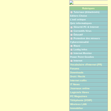
Rubriques
Tutoriaux (didacticiels)
Editors Choice
L'oeil critique
Quiz informatiques
Sécurité PC & Internet
Correctifs Virus
Éducatif
Protection des mineurs
Cybercriminalité
Mausi
Luxbg Infos
Internet Monitor
Power Point Goodies
Internet
Vocabulaire d'Internet (FR)
Forums
Downloads
Droit / Recht
Internet cafés
IT News
Journaux online
Logiciels libres
PC Magazines
Téléphonie (VOIP)
Wireless LAN
Immobilier