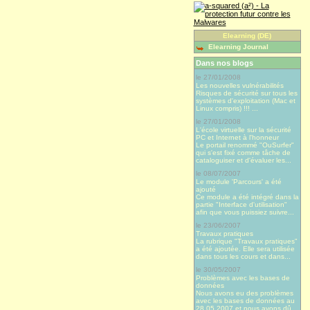
Elearning (DE)
Elearning Journal
Dans nos blogs
le 27/01/2008
Les nouvelles vulnérabilités
Risques de sécurité sur tous les
systèmes d'exploitation (Mac et
Linux compris) !!! ...
le 27/01/2008
L'école virtuelle sur la sécurité
PC et Internet à l'honneur
Le portail renommé "OuSurfer"
qui s'est fixé comme tâche de
cataloguiser et d'évaluer les...
le 08/07/2007
Le module 'Parcours' a été
ajouté
Ce module a été intégré dans la
partie "Interface d'utilisation"
afin que vous puissiez suivre...
le 23/06/2007
Travaux pratiques
La rubrique "Travaux pratiques"
a été ajoutée. Elle sera utilisée
dans tous les cours et dans...
le 30/05/2007
Problèmes avec les bases de
données
Nous avons eu des problèmes
avec les bases de données au
28.05.2007 et nous avons dû