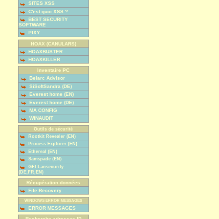
SITES XSS
C'est quoi XSS ?
BEST SECURITY
SOFTWARE
PIXY
HOAX (CANULARS)
HOAXBUSTER
HOAXKILLER
Inventaire PC
Belarc Advisor
SiSoftSandra (DE)
Everest home (EN)
Everest home (DE)
MA CONFIG
WINAUDIT
Outils de sécurité
Rootkit Revealer (EN)
Process Explorer (EN)
Ethereal (EN)
Samspade (EN)
GFI Lansecurity
(DE,FR,EN)
Récupération données
File Recovery
WINDOWS ERROR MESSAGES
ERROR MESSAGES
Recherche adresses IP