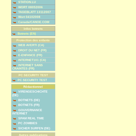
STATION.LU
WORT 08052006
TAGEBLATT 13112007
Wort 04102008
Canada/CANOE.COM
Infos botnets
Botnets (EN)
Protection des enfants
WEB AVERTI (CA)
DROIT DU NET (FR)
E-ENFANCE (FR)
INTERNET101 (CA)
INTERNET SANS
CRAINTES (FR)
PC SECURITY TEST
PC SECURITY TEST
Rédactionnel
VIRENGESCHICHTE
(DE)
BOTNETS (DE)
BOTNETS (FR)
GOUVERNANCE
INTERNET
SPAM REAL TIME
PC ZOMBIES
SICHER SURFEN (DE)
Autres publications