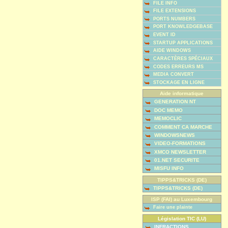
FILE INFO
FILE EXTENSIONS
PORTS NUMBERS
PORT KNOWLEDGEBASE
EVENT ID
STARTUP APPLICATIONS
AIDE WINDOWS
CARACTÈRES SPÉCIAUX
CODES ERREURS MS
MEDIA CONVERT
STOCKAGE EN LIGNE
Aide informatique
GENERATION NT
DOC MEMO
MEMOCLIC
COMMENT CA MARCHE
WINDOWSNEWS
VIDEO-FORMATIONS
XMCO NEWSLETTER
01.NET SECURITE
MISFU INFO
TIPPS&TRICKS (DE)
TIPPS&TRICKS (DE)
ISP (FAI) au Luxembourg
Faire une plainte
Législation TIC (LU)
INFRACTIONS