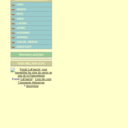
IANA
WHOIS
RIPE
ARIN
LACNIC
APNIC
INTERNIC
AFRINIC
VISUAL WHOIS
DNSSTUFF
Derniers articles
RSS MELANI (CH)
Portail
LaFrancité
:
Liste des sites
Classement thématique
*
Inscription