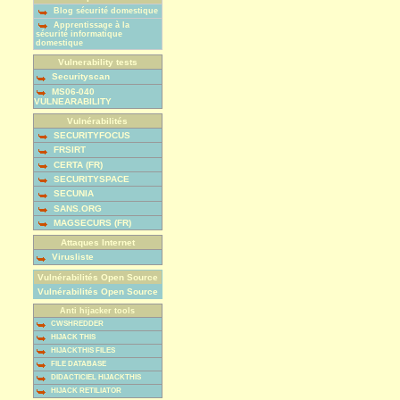
Blog sécurité domestique
Apprentissage à la
sécurité informatique
domestique
Vulnerability tests
Securityscan
MS06-040
VULNEARABILITY
Vulnérabilités
SECURITYFOCUS
FRSIRT
CERTA (FR)
SECURITYSPACE
SECUNIA
SANS.ORG
MAGSECURS (FR)
Attaques Internet
Virusliste
Vulnérabilités Open Source
Vulnérabilités Open Source
Anti hijacker tools
CWSHREDDER
HIJACK THIS
HIJACKTHIS FILES
FILE DATABASE
DIDACTICIEL HIJACKTHIS
HIJACK RETILIATOR