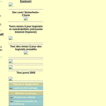
...
Explorer)
Der com! Sicherheits-
Check
s
e,
Tests mises à jour logiciels
et vulnérabilités (nécessite
...
Internet Explorer)
net
.
Test des mises à jour des
rs
logiciels installés
au
...
Test ports DNS
PROJECT HONEYPOT
HARVESTER (SPAM)
IM dans la presse
Protection enfants
Cybercriminalité au
Luxembourg