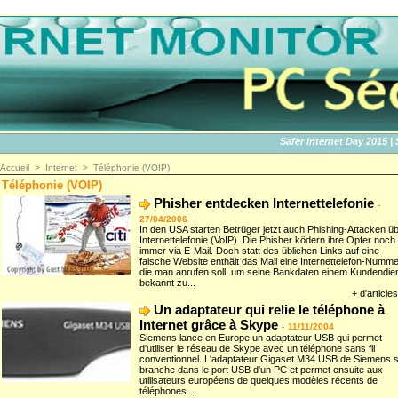
Safer Internet Day 2015 | SID
Accueil
>
Internet
>
Téléphonie (VOIP)
Téléphonie (VOIP)
Phisher entdecken Internettelefonie
-
27/04/2006
In den USA starten Betrüger jetzt auch Phishing-Attacken ü
Internettelefonie (VoIP). Die Phisher ködern ihre Opfer noch
immer via E-Mail. Doch statt des üblichen Links auf eine
falsche Website enthält das Mail eine Internettelefon-Numme
die man anrufen soll, um seine Bankdaten einem Kundendie
bekannt zu...
+ d'articles
Un adaptateur qui relie le téléphone à
Internet grâce à Skype
-
11/11/2004
Siemens lance en Europe un adaptateur USB qui permet
d'utiliser le réseau de Skype avec un téléphone sans fil
conventionnel. L'adaptateur Gigaset M34 USB de Siemens 
branche dans le port USB d'un PC et permet ensuite aux
utilisateurs européens de quelques modèles récents de
téléphones...