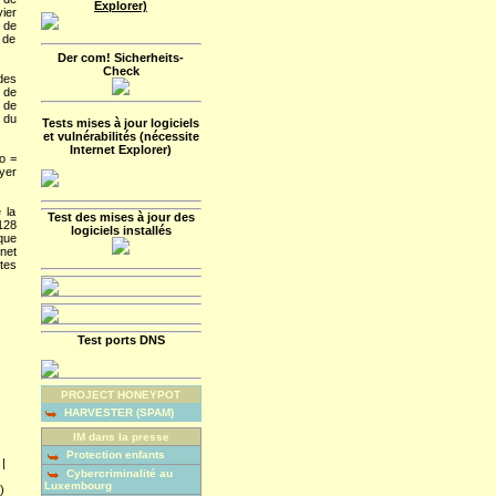
Explorer)
vier
 de
 de
Der com! Sicherheits-
Check
des
 de
s de
 du
Tests mises à jour logiciels
et vulnérabilités (nécessite
Internet Explorer)
o =
yer
 la
Test des mises à jour des
128
logiciels installés
que
net
tes
Test ports DNS
PROJECT HONEYPOT
HARVESTER (SPAM)
IM dans la presse
Protection enfants
|
Cybercriminalité au
Luxembourg
)