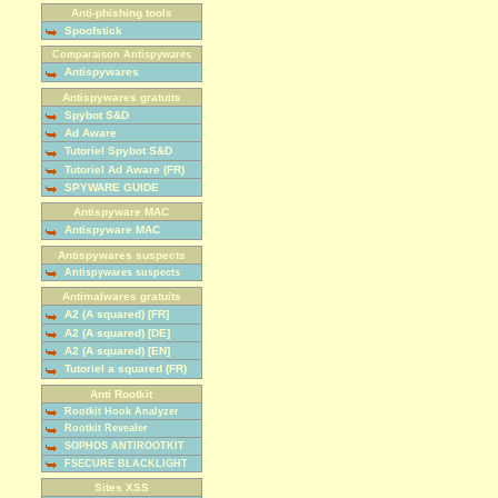
Anti-phishing tools
Spoofstick
Comparaison Antispywares
Antispywares
Antispywares gratuits
Spybot S&D
Ad Aware
Tutoriel Spybot S&D
Tutoriel Ad Aware (FR)
SPYWARE GUIDE
Antispyware MAC
Antispyware MAC
Antispywares suspects
Antispywares suspects
Antimalwares gratuits
A2 (A squared) [FR]
A2 (A squared) [DE]
A2 (A squared) [EN]
Tutoriel a squared (FR)
Anti Rootkit
Rootkit Hook Analyzer
Rootkit Revealer
SOPHOS ANTIROOTKIT
FSECURE BLACKLIGHT
Sites XSS