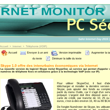
Safer Internet Day 2015 | SI
Accueil
>
Internet
>
Téléphonie (VOIP)
Accueil
Envoyer à un ami
Version imprimable
Augmenter la tai
du texte
Diminuer la taille du texte
Skype 1.0 offre des interurbains économiques via Internet
La nouvelle version du logiciel Skype inclut SkypeOut, un service qui permet d'appeler 
numéros de téléphone fixes et cellulaires grâce à la technologie VoIP (voix sur IP).
Pour utiliser SkypeOut, il faut d'ab
télécharger et installer la dernière version
Skype, puis ajouter des fonds au compte
partir du menu Outils, car il s'agit d'un ser
prépayé. L'argent doit être déposé avec 
carte de crédit, par tranche de 10, 25 ou
euros, c'est-à-dire environ 16, 40 ou 80 $CA
De l'onglet Numéroter de Skype, les utilisat
peuvent ensuite composer les numéros