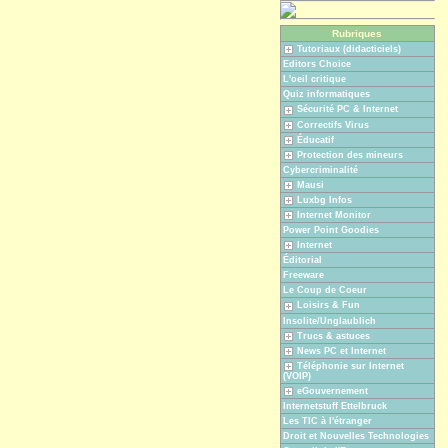
Rubriques
Tutoriaux (didacticiels)
Editors Choice
L'oeil critique
Quiz informatiques
Sécurité PC & Internet
Correctifs Virus
Éducatif
Protection des mineurs
Cybercriminalité
Mausi
Luxbg Infos
Internet Monitor
Power Point Goodies
Internet
Éditorial
Freeware
Le Coup de Coeur
Loisirs & Fun
Insolite/Unglaublich
Trucs & astuces
News PC et Internet
Téléphonie sur Internet
(VOIP)
eGouvernement
Internetstuff Ettelbruck
Les TIC à l'étranger
Droit et Nouvelles Technologies