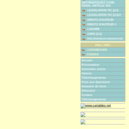
INFORMATIQUES CODE
PÉNAL ARTICLE 509
LEGISLATION TIC (LU)
LEGISLATION TIC (LU)-2
DROITS D'AUTEUR
DROITS D'AUTEUR 2
LUXORR
CNPD (LU)
Harcèlement commercial
FAIs / ISPs
LUXEMBOURG
CANADA
Accueil
Présentation
Soumettre article
Galerie
Téléchargements
Foire aux Questions
Annuaire de liens
Glossaire
Contact
Téléchargements