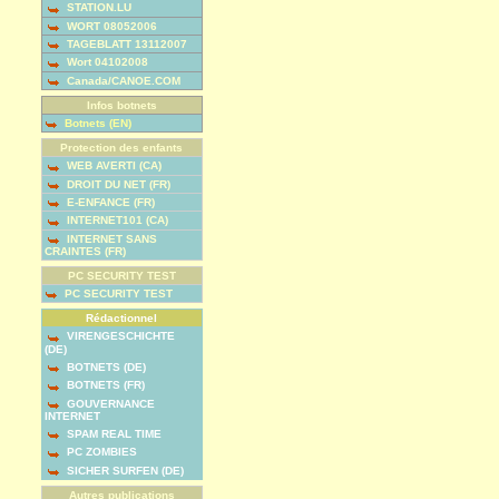
STATION.LU
WORT 08052006
TAGEBLATT 13112007
Wort 04102008
Canada/CANOE.COM
Infos botnets
Botnets (EN)
Protection des enfants
WEB AVERTI (CA)
DROIT DU NET (FR)
E-ENFANCE (FR)
INTERNET101 (CA)
INTERNET SANS
CRAINTES (FR)
PC SECURITY TEST
PC SECURITY TEST
Rédactionnel
VIRENGESCHICHTE
(DE)
BOTNETS (DE)
BOTNETS (FR)
GOUVERNANCE
INTERNET
SPAM REAL TIME
PC ZOMBIES
SICHER SURFEN (DE)
Autres publications