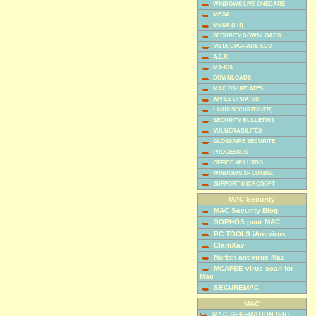
WINDOWS LIVE ONECARE
MBSA
MBSA (FR)
SECURITY DOWNLOADS
VISTA UPGRADE ADV.
A.E.R.
MS-KIS
DOWNLOADS
MAC OS UPDATES
APPLE UPDATES
LINUX SECURITY (EN)
SECURITY BULLETINS
VULNÉRABILITÉS
GLOSSAIRE SÉCURITÉ
PROCESSUS
OFFICE XP LUXBG.
WINDOWS XP LUXBG.
SUPPORT MICROSOFT
MAC Security
MAC Security Blog
SOPHOS pour MAC
PC TOOLS iAntivirus
ClamXav
Norton antivirus Mac
MCAFEE virus scan for
Mac
SECUREMAC
MAC
MAC GENERATION (FR)