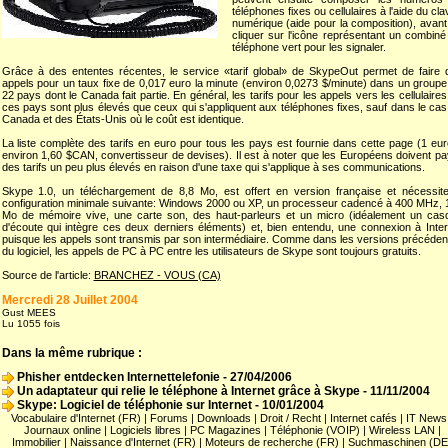
téléphones fixes ou cellulaires à l'aide du cla
numérique (aide pour la composition), avant
cliquer sur l'icône représentant un combiné
téléphone vert pour les signaler.
Grâce à des ententes récentes, le service «tarif global» de SkypeOut permet de faire 
appels pour un taux fixe de 0,017 euro la minute (environ 0,0273 $/minute) dans un groupe
22 pays dont le Canada fait partie. En général, les tarifs pour les appels vers les cellulaire
ces pays sont plus élevés que ceux qui s'appliquent aux téléphones fixes, sauf dans le cas
Canada et des États-Unis où le coût est identique.
La liste complète des tarifs en euro pour tous les pays est fournie dans cette page (1 eur
environ 1,60 $CAN, convertisseur de devises). Il est à noter que les Européens doivent pa
des tarifs un peu plus élevés en raison d'une taxe qui s'applique à ses communications.
Skype 1.0, un téléchargement de 8,8 Mo, est offert en version française et nécessite
configuration minimale suivante: Windows 2000 ou XP, un processeur cadencé à 400 MHz, 
Mo de mémoire vive, une carte son, des haut-parleurs et un micro (idéalement un cas
d'écoute qui intègre ces deux derniers éléments) et, bien entendu, une connexion à Inter
puisque les appels sont transmis par son intermédiaire. Comme dans les versions précéden
du logiciel, les appels de PC à PC entre les utilisateurs de Skype sont toujours gratuits.
Source de l'article:
BRANCHEZ - VOUS (CA)
Mercredi 28 Juillet 2004
Gust MEES
Lu 1055 fois
Dans la même rubrique :
Phisher entdecken Internettelefonie
- 27/04/2006
Un adaptateur qui relie le téléphone à Internet grâce à Skype
- 11/11/2004
Skype: Logiciel de téléphonie sur Internet
- 10/01/2004
Vocabulaire d'Internet (FR)
|
Forums
|
Downloads
|
Droit / Recht
|
Internet cafés
|
IT News
Journaux online
|
Logiciels libres
|
PC Magazines
|
Téléphonie (VOIP)
|
Wireless LAN
|
Immobilier
|
Naissance d'Internet (FR)
|
Moteurs de recherche (FR)
|
Suchmaschinen (DE