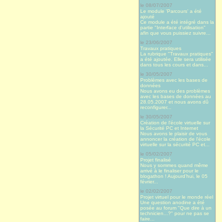
le 08/07/2007
Le module 'Parcours' a été
ajouté
Ce module a été intégré dans la
partie "Interface d'utilisation"
afin que vous puissiez suivre...
le 23/06/2007
Travaux pratiques
La rubrique "Travaux pratiques"
a été ajoutée. Elle sera utilisée
dans tous les cours et dans...
le 30/05/2007
Problèmes avec les bases de
données
Nous avons eu des problèmes
avec les bases de données au
28.05.2007 et nous avons dû
reconfigurer...
le 30/05/2007
Création de l'école virtuelle sur
la Sécurité PC et Internet
Nous avons le plaisir de vous
annoncer la création de l'école
virtuelle sur la sécurité PC et...
le 05/02/2007
Projet finalisé
Nous y sommes quand même
arrivé à le finaliser pour le
blogathon ! Aujourd’hui, le 05
février...
le 02/02/2007
Projet virtuel pour le monde réel
Une question anodine a été
posée au forum "Que dire à un
technicien...?" pour ne pas se
faire...