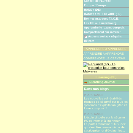
Conseil de l'Europe
Europe / Europa
HANDY (DE)
HANDY / CELLULAIRE (FR)
Bonnes pratiques T.I.C.E.
Les TIC au Luxembourg
Apprendre le luxembourgeois
Comportement sur internet
Aspects sociaux négatifs
Détente
APPRENDRE à APPRENDRE
APPRENDRE A APPRENDRE
COMPRENDRE LE CERVEAU
Elearning (DE)
Elearning Journal
Dans nos blogs
le 27/01/2008
Les nouvelles vulnérabilités
Risques de sécurité sur tous les
systèmes d'exploitation (Mac et
Linux compris) !!! ...
le 27/01/2008
L'école virtuelle sur la sécurité
PC et Internet à l'honneur
Le portail renommé "OuSurfer"
qui s'est fixé comme tâche de
cataloguiser et d'évaluer les...