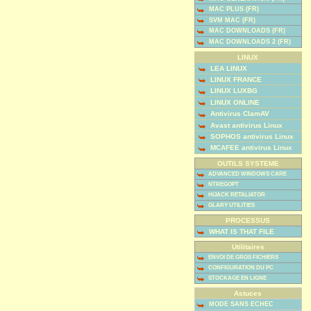
MAC PLUS (FR)
SVM MAC (FR)
MAC DOWNLOADS (FR)
MAC DOWNLOADS 2 (FR)
LINUX
LEA LINUX
LINUX FRANCE
LINUX LUXBG
LINUX ONLINE
Antivirus ClamAV
Avast antivirus Linux
SOPHOS antivirus Linux
MCAFEE antivirus Linux
OUTILS SYSTEME
ADVANCED WINDOWS CARE
NTREGOPT
HIJACK RETALIATOR
GLARY UTILITIES
PROCESSUS
WHAT IS THAT FILE
Utilitaires
ENVOI DE GROS FICHIERS
CONFIGURATION DU PC
STOCKAGE EN LIGNE
Astuces
MODE SANS ECHEC