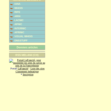
IANA
WHOIS
RIPE
ARIN
LACNIC
APNIC
INTERNIC
AFRINIC
VISUAL WHOIS
DNSSTUFF
Derniers articles
RSS MELANI (CH)
Portail
LaFrancité
:
Liste des sites
Classement thématique
*
Inscription