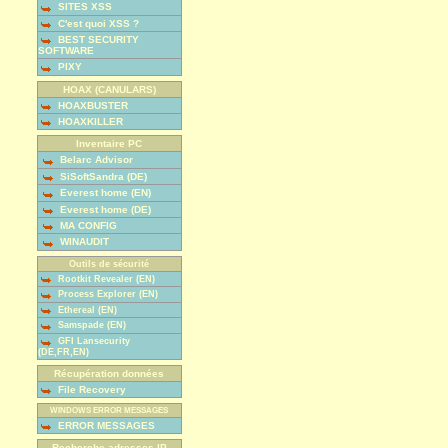
SITES XSS
C'est quoi XSS ?
BEST SECURITY
SOFTWARE
PIXY
HOAX (CANULARS)
HOAXBUSTER
HOAXKILLER
Inventaire PC
Belarc Advisor
SiSoftSandra (DE)
Everest home (EN)
Everest home (DE)
MA CONFIG
WINAUDIT
Outils de sécurité
Rootkit Revealer (EN)
Process Explorer (EN)
Ethereal (EN)
Samspade (EN)
GFI Lansecurity
(DE,FR,EN)
Récupération données
File Recovery
WINDOWS ERROR MESSAGES
ERROR MESSAGES
Recherche adresses IP