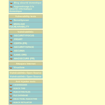
Blog sécurité domestique
Apprentissage à la
sécurité informatique
domestique
Vulnerability tests
Securityscan
MS06-040
VULNEARABILITY
Vulnérabilités
SECURITYFOCUS
FRSIRT
CERTA (FR)
SECURITYSPACE
SECUNIA
SANS.ORG
MAGSECURS (FR)
Attaques Internet
Virusliste
Vulnérabilités Open Source
Vulnérabilités Open Source
Anti hijacker tools
CWSHREDDER
HIJACK THIS
HIJACKTHIS FILES
FILE DATABASE
DIDACTICIEL HIJACKTHIS
HIJACK RETILIATOR