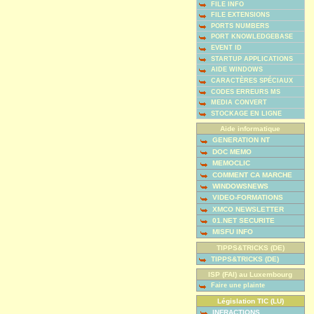
FILE INFO
FILE EXTENSIONS
PORTS NUMBERS
PORT KNOWLEDGEBASE
EVENT ID
STARTUP APPLICATIONS
AIDE WINDOWS
CARACTÈRES SPÉCIAUX
CODES ERREURS MS
MEDIA CONVERT
STOCKAGE EN LIGNE
Aide informatique
GENERATION NT
DOC MEMO
MEMOCLIC
COMMENT CA MARCHE
WINDOWSNEWS
VIDEO-FORMATIONS
XMCO NEWSLETTER
01.NET SECURITE
MISFU INFO
TIPPS&TRICKS (DE)
TIPPS&TRICKS (DE)
ISP (FAI) au Luxembourg
Faire une plainte
Législation TIC (LU)
INFRACTIONS