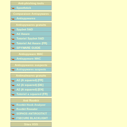
Anti-phishing tools
Spoofstick
Comparaison Antispywares
Antispywares
Antispywares gratuits
Spybot S&D
Ad Aware
Tutoriel Spybot S&D
Tutoriel Ad Aware (FR)
SPYWARE GUIDE
Antispyware MAC
Antispyware MAC
Antispywares suspects
Antispywares suspects
Antimalwares gratuits
A2 (A squared) [FR]
A2 (A squared) [DE]
A2 (A squared) [EN]
Tutoriel a squared (FR)
Anti Rootkit
Rootkit Hook Analyzer
Rootkit Revealer
SOPHOS ANTIROOTKIT
FSECURE BLACKLIGHT
Sites XSS