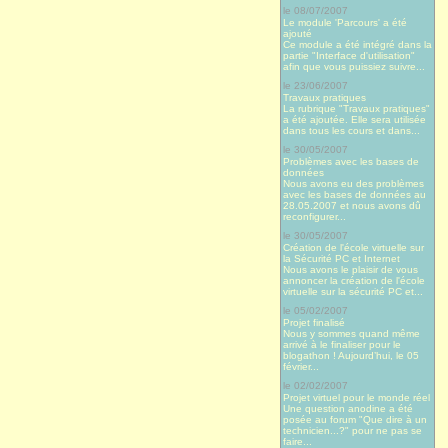
le 08/07/2007
Le module 'Parcours' a été
ajouté
Ce module a été intégré dans la
partie "Interface d'utilisation"
afin que vous puissiez suivre...
le 23/06/2007
Travaux pratiques
La rubrique "Travaux pratiques"
a été ajoutée. Elle sera utilisée
dans tous les cours et dans...
le 30/05/2007
Problèmes avec les bases de
données
Nous avons eu des problèmes
avec les bases de données au
28.05.2007 et nous avons dû
reconfigurer...
le 30/05/2007
Création de l'école virtuelle sur
la Sécurité PC et Internet
Nous avons le plaisir de vous
annoncer la création de l'école
virtuelle sur la sécurité PC et...
le 05/02/2007
Projet finalisé
Nous y sommes quand même
arrivé à le finaliser pour le
blogathon ! Aujourd’hui, le 05
février...
le 02/02/2007
Projet virtuel pour le monde réel
Une question anodine a été
posée au forum "Que dire à un
technicien...?" pour ne pas se
faire...