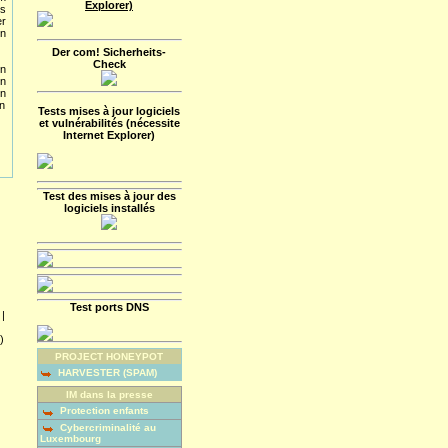
Explorer)
is
r
n
Der com! Sicherheits-
Check
on
en
on
en
Tests mises à jour logiciels
et vulnérabilités (nécessite
Internet Explorer)
Test des mises à jour des
logiciels installés
Test ports DNS
|
)
PROJECT HONEYPOT
HARVESTER (SPAM)
IM dans la presse
Protection enfants
Cybercriminalité au
Luxembourg