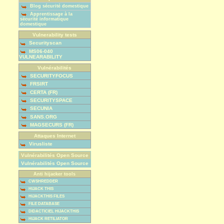
Blog sécurité domestique
Apprentissage à la
sécurité informatique
domestique
Vulnerability tests
Securityscan
MS06-040
VULNEARABILITY
Vulnérabilités
SECURITYFOCUS
FRSIRT
CERTA (FR)
SECURITYSPACE
SECUNIA
SANS.ORG
MAGSECURS (FR)
Attaques Internet
Virusliste
Vulnérabilités Open Source
Vulnérabilités Open Source
Anti hijacker tools
CWSHREDDER
HIJACK THIS
HIJACKTHIS FILES
FILE DATABASE
DIDACTICIEL HIJACKTHIS
HIJACK RETILIATOR