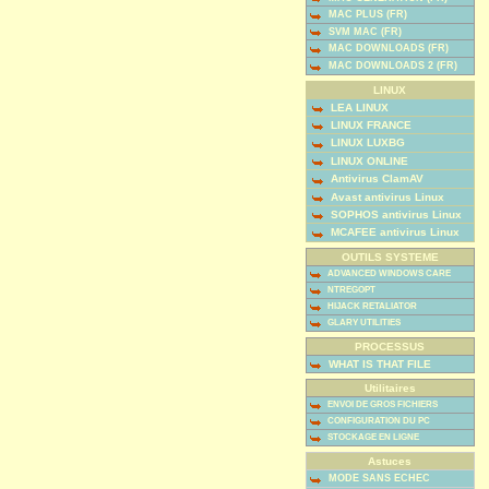
MAC PLUS (FR)
SVM MAC (FR)
MAC DOWNLOADS (FR)
MAC DOWNLOADS 2 (FR)
LINUX
LEA LINUX
LINUX FRANCE
LINUX LUXBG
LINUX ONLINE
Antivirus ClamAV
Avast antivirus Linux
SOPHOS antivirus Linux
MCAFEE antivirus Linux
OUTILS SYSTEME
ADVANCED WINDOWS CARE
NTREGOPT
HIJACK RETALIATOR
GLARY UTILITIES
PROCESSUS
WHAT IS THAT FILE
Utilitaires
ENVOI DE GROS FICHIERS
CONFIGURATION DU PC
STOCKAGE EN LIGNE
Astuces
MODE SANS ECHEC