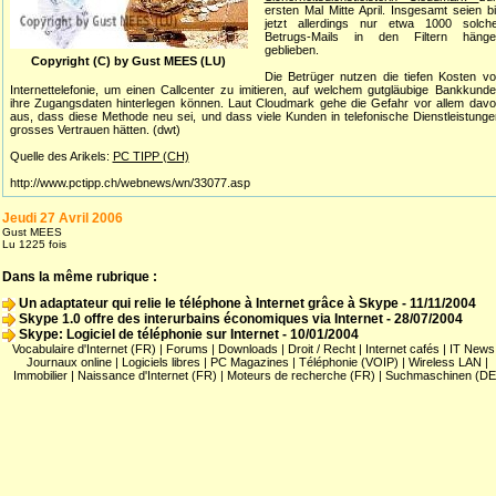
ersten Mal Mitte April. Insgesamt seien b
jetzt allerdings nur etwa 1000 solche
Betrugs-Mails in den Filtern hänge
geblieben.
Copyright (C) by Gust MEES (LU)
Die Betrüger nutzen die tiefen Kosten v
Internettelefonie, um einen Callcenter zu imitieren, auf welchem gutgläubige Bankkund
ihre Zugangsdaten hinterlegen können. Laut Cloudmark gehe die Gefahr vor allem dav
aus, dass diese Methode neu sei, und dass viele Kunden in telefonische Dienstleistung
grosses Vertrauen hätten. (dwt)
Quelle des Arikels:
PC TIPP (CH)
http://www.pctipp.ch/webnews/wn/33077.asp
Jeudi 27 Avril 2006
Gust MEES
Lu 1225 fois
Dans la même rubrique :
Un adaptateur qui relie le téléphone à Internet grâce à Skype
- 11/11/2004
Skype 1.0 offre des interurbains économiques via Internet
- 28/07/2004
Skype: Logiciel de téléphonie sur Internet
- 10/01/2004
Vocabulaire d'Internet (FR)
|
Forums
|
Downloads
|
Droit / Recht
|
Internet cafés
|
IT News
Journaux online
|
Logiciels libres
|
PC Magazines
|
Téléphonie (VOIP)
|
Wireless LAN
|
Immobilier
|
Naissance d'Internet (FR)
|
Moteurs de recherche (FR)
|
Suchmaschinen (DE