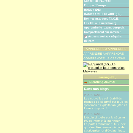
Conseil de l'Europe
Europe / Europa
HANDY (DE)
HANDY / CELLULAIRE (FR)
Bonnes pratiques T.I.C.E.
Les TIC au Luxembourg
Apprendre le luxembourgeois
Comportement sur internet
Aspects sociaux négatifs
Détente
APPRENDRE à APPRENDRE
APPRENDRE A APPRENDRE
COMPRENDRE LE CERVEAU
Elearning (DE)
Elearning Journal
Dans nos blogs
le 27/01/2008
Les nouvelles vulnérabilités
Risques de sécurité sur tous les
systèmes d'exploitation (Mac et
Linux compris) !!! ...
le 27/01/2008
L'école virtuelle sur la sécurité
PC et Internet à l'honneur
Le portail renommé "OuSurfer"
qui s'est fixé comme tâche de
cataloguiser et d'évaluer les...