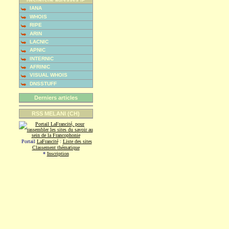
IANA
WHOIS
RIPE
ARIN
LACNIC
APNIC
INTERNIC
AFRINIC
VISUAL WHOIS
DNSSTUFF
Derniers articles
RSS MELANI (CH)
Portail
LaFrancité
:
Liste des sites
Classement thématique
*
Inscription