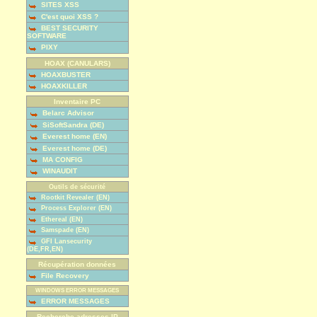
SITES XSS
C'est quoi XSS ?
BEST SECURITY
SOFTWARE
PIXY
HOAX (CANULARS)
HOAXBUSTER
HOAXKILLER
Inventaire PC
Belarc Advisor
SiSoftSandra (DE)
Everest home (EN)
Everest home (DE)
MA CONFIG
WINAUDIT
Outils de sécurité
Rootkit Revealer (EN)
Process Explorer (EN)
Ethereal (EN)
Samspade (EN)
GFI Lansecurity
(DE,FR,EN)
Récupération données
File Recovery
WINDOWS ERROR MESSAGES
ERROR MESSAGES
Recherche adresses IP