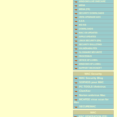
WINDOWS LIVE ONECARE
MBSA
MBSA (FR)
SECURITY DOWNLOADS
VISTA UPGRADE ADV.
A.E.R.
MS-KIS
DOWNLOADS
MAC OS UPDATES
APPLE UPDATES
LINUX SECURITY (EN)
SECURITY BULLETINS
VULNÉRABILITÉS
GLOSSAIRE SÉCURITÉ
PROCESSUS
OFFICE XP LUXBG.
WINDOWS XP LUXBG.
SUPPORT MICROSOFT
MAC Security
MAC Security Blog
SOPHOS pour MAC
PC TOOLS iAntivirus
ClamXav
Norton antivirus Mac
MCAFEE virus scan for
Mac
SECUREMAC
MAC
MAC GENERATION (FR)