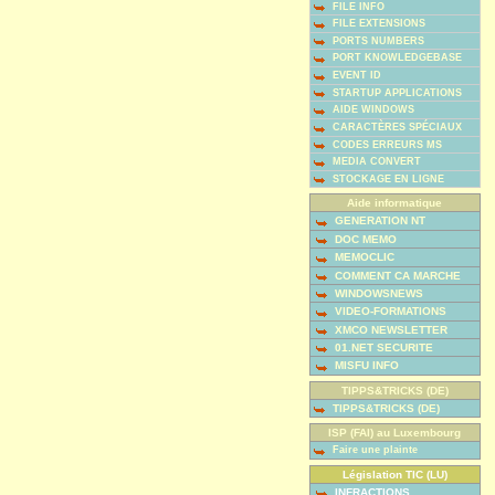
FILE INFO
FILE EXTENSIONS
PORTS NUMBERS
PORT KNOWLEDGEBASE
EVENT ID
STARTUP APPLICATIONS
AIDE WINDOWS
CARACTÈRES SPÉCIAUX
CODES ERREURS MS
MEDIA CONVERT
STOCKAGE EN LIGNE
Aide informatique
GENERATION NT
DOC MEMO
MEMOCLIC
COMMENT CA MARCHE
WINDOWSNEWS
VIDEO-FORMATIONS
XMCO NEWSLETTER
01.NET SECURITE
MISFU INFO
TIPPS&TRICKS (DE)
TIPPS&TRICKS (DE)
ISP (FAI) au Luxembourg
Faire une plainte
Législation TIC (LU)
INFRACTIONS