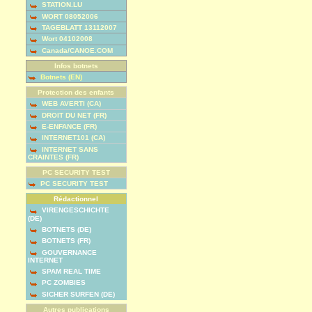
STATION.LU
WORT 08052006
TAGEBLATT 13112007
Wort 04102008
Canada/CANOE.COM
Infos botnets
Botnets (EN)
Protection des enfants
WEB AVERTI (CA)
DROIT DU NET (FR)
E-ENFANCE (FR)
INTERNET101 (CA)
INTERNET SANS
CRAINTES (FR)
PC SECURITY TEST
PC SECURITY TEST
Rédactionnel
VIRENGESCHICHTE
(DE)
BOTNETS (DE)
BOTNETS (FR)
GOUVERNANCE
INTERNET
SPAM REAL TIME
PC ZOMBIES
SICHER SURFEN (DE)
Autres publications