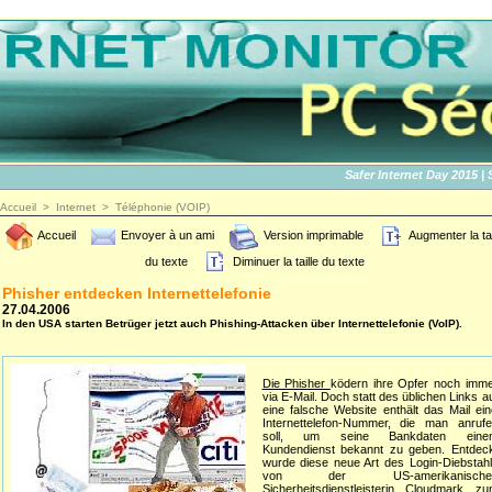
Safer Internet Day 2015 | SID
Accueil
>
Internet
>
Téléphonie (VOIP)
Accueil
Envoyer à un ami
Version imprimable
Augmenter la tai
du texte
Diminuer la taille du texte
Phisher entdecken Internettelefonie
27.04.2006
In den USA starten Betrüger jetzt auch Phishing-Attacken über Internettelefonie (VoIP).
Die Phisher
ködern ihre Opfer noch imm
via E-Mail. Doch statt des üblichen Links a
eine falsche Website enthält das Mail ei
Internettelefon-Nummer, die man anrufe
soll, um seine Bankdaten eine
Kundendienst bekannt zu geben. Entdeck
wurde diese neue Art des Login-Diebstah
von der US-amerikanische
Sicherheitsdienstleisterin Cloudmark
zu