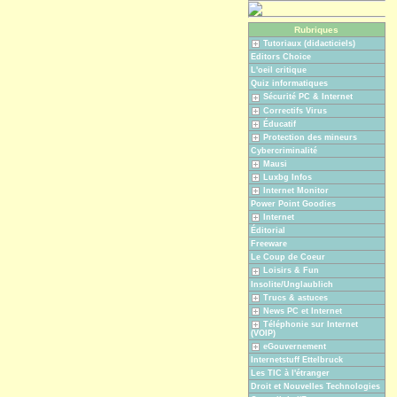
Rubriques
Tutoriaux (didacticiels)
Editors Choice
L'oeil critique
Quiz informatiques
Sécurité PC & Internet
Correctifs Virus
Éducatif
Protection des mineurs
Cybercriminalité
Mausi
Luxbg Infos
Internet Monitor
Power Point Goodies
Internet
Éditorial
Freeware
Le Coup de Coeur
Loisirs & Fun
Insolite/Unglaublich
Trucs & astuces
News PC et Internet
Téléphonie sur Internet
(VOIP)
eGouvernement
Internetstuff Ettelbruck
Les TIC à l'étranger
Droit et Nouvelles Technologies