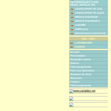
INFORMATIQUES CODE
PÉNAL ARTICLE 509
LEGISLATION TIC (LU)
LEGISLATION TIC (LU)-2
DROITS D'AUTEUR
DROITS D'AUTEUR 2
LUXORR
CNPD (LU)
Harcèlement commercial
FAIs / ISPs
LUXEMBOURG
CANADA
Accueil
Présentation
Soumettre article
Galerie
Téléchargements
Foire aux Questions
Annuaire de liens
Glossaire
Contact
Téléchargements