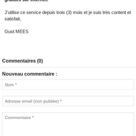
J'utilise ce service depuis trois (3) mois et je suis très content et
satisfait.
Gust MEES
Commentaires (0)
Nouveau commentaire :