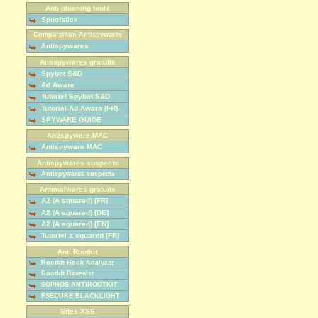
Anti-phishing tools
Spoofstick
Comparaison Antispywares
Antispywares
Antispywares gratuits
Spybot S&D
Ad Aware
Tutoriel Spybot S&D
Tutoriel Ad Aware (FR)
SPYWARE GUIDE
Antispyware MAC
Antispyware MAC
Antispywares suspects
Antispywares suspects
Antimalwares gratuits
A2 (A squared) [FR]
A2 (A squared) [DE]
A2 (A squared) [EN]
Tutoriel a squared (FR)
Anti Rootkit
Rootkit Hook Analyzer
Rootkit Revealer
SOPHOS ANTIROOTKIT
FSECURE BLACKLIGHT
Sites XSS