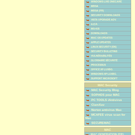
WINDOWS LIVE ONECARE
MBSA
MBSA (FR)
SECURITY DOWNLOADS
VISTA UPGRADE ADV.
A.E.R.
MS-KIS
DOWNLOADS
MAC OS UPDATES
APPLE UPDATES
LINUX SECURITY (EN)
SECURITY BULLETINS
VULNÉRABILITÉS
GLOSSAIRE SÉCURITÉ
PROCESSUS
OFFICE XP LUXBG.
WINDOWS XP LUXBG.
SUPPORT MICROSOFT
MAC Security
MAC Security Blog
SOPHOS pour MAC
PC TOOLS iAntivirus
ClamXav
Norton antivirus Mac
MCAFEE virus scan for
Mac
SECUREMAC
MAC
MAC GENERATION (FR)