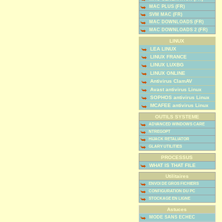
MAC PLUS (FR)
SVM MAC (FR)
MAC DOWNLOADS (FR)
MAC DOWNLOADS 2 (FR)
LINUX
LEA LINUX
LINUX FRANCE
LINUX LUXBG
LINUX ONLINE
Antivirus ClamAV
Avast antivirus Linux
SOPHOS antivirus Linux
MCAFEE antivirus Linux
OUTILS SYSTEME
ADVANCED WINDOWS CARE
NTREGOPT
HIJACK RETALIATOR
GLARY UTILITIES
PROCESSUS
WHAT IS THAT FILE
Utilitaires
ENVOI DE GROS FICHIERS
CONFIGURATION DU PC
STOCKAGE EN LIGNE
Astuces
MODE SANS ECHEC