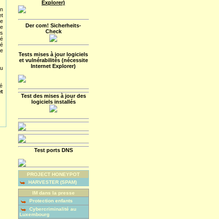
Explorer)
n
t
le
Der com! Sicherheits-
e
Check
ns
té
vé
le
Tests mises à jour logiciels
et vulnérabilités (nécessite
Internet Explorer)
u
té
t
Test des mises à jour des
logiciels installés
Test ports DNS
PROJECT HONEYPOT
HARVESTER (SPAM)
IM dans la presse
Protection enfants
Cybercriminalité au
Luxembourg