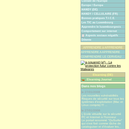
Conseil de l'Europe
Europe / Europa
HANDY (DE)
HANDY / CELLULAIRE (FR)
Bonnes pratiques T.I.C.E.
Les TIC au Luxembourg
Apprendre le luxembourgeois
Comportement sur internet
Aspects sociaux négatifs
Détente
APPRENDRE à APPRENDRE
APPRENDRE A APPRENDRE
COMPRENDRE LE CERVEAU
Elearning (DE)
Elearning Journal
Dans nos blogs
le 27/01/2008
Les nouvelles vulnérabilités
Risques de sécurité sur tous les
systèmes d'exploitation (Mac et
Linux compris) !!! ...
le 27/01/2008
L'école virtuelle sur la sécurité
PC et Internet à l'honneur
Le portail renommé "OuSurfer"
qui s'est fixé comme tâche de
cataloguiser et d'évaluer les...