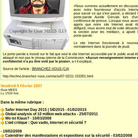
«Nous sommes actuellement en discussio
avec notre fournisseur d'accès Interne
pour savoir ce qui s'est passé, a déclaré 
porte-parole Aurele Gervais lors d'un
conférence de presse. Lorsque nous avo
appris que notre site Internet avait é
défiguré, nous avons tout de suite désacti
la section pour les médias», a ajouté 
porte-parole.
Le site Internet fonctionnait à nouvea
normalement dans la journée de jeudi.
Le porte-parole a insisté sur le fait que seul le site Internet accessible par le public avait é
attaqué et non pas le réseau interne de la Commission.
«Aucun renseignement interne e
confidentiel n'a pu être volé par le pirate»
, a-t-il expliqué.
Source de l'article :
BRANCHEZ-VOUS (CA)
http://techno.branchez-vous.com/actu/07-02/11-153301.html
Vendredi 9 Février 2007
Gust MEES
Lu 1534 fois
Dans la même rubrique :
Safer Internet Day 2015 | SID2015
- 01/02/2015
Global analysis of 10 million web attacks
- 25/07/2011
Wo ist Klaus?
- 10/03/2008
L’œil critique : Quo vadis, Internet et sécurité ?
- 19/02/2008
Calendrier des manifestations et expositions sur la sécurité
- 03/02/2008