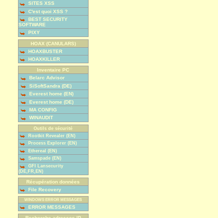
SITES XSS
C'est quoi XSS ?
BEST SECURITY
SOFTWARE
PIXY
HOAX (CANULARS)
HOAXBUSTER
HOAXKILLER
Inventaire PC
Belarc Advisor
SiSoftSandra (DE)
Everest home (EN)
Everest home (DE)
MA CONFIG
WINAUDIT
Outils de sécurité
Rootkit Revealer (EN)
Process Explorer (EN)
Ethereal (EN)
Samspade (EN)
GFI Lansecurity
(DE,FR,EN)
Récupération données
File Recovery
WINDOWS ERROR MESSAGES
ERROR MESSAGES
Recherche adresses IP