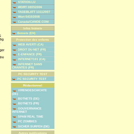
STATION.LU
WORT 08052006
TAGEBLATT 13112007
Wort 04102008
Canada/CANOE.COM
Infos botnets
Botnets (EN)
&
bg
Protection des enfants
e
WEB AVERTI (CA)
DROIT DU NET (FR)
nger
E-ENFANCE (FR)
dre
INTERNET101 (CA)
INTERNET SANS
CRAINTES (FR)
PC SECURITY TEST
PC SECURITY TEST
Rédactionnel
VIRENGESCHICHTE
(DE)
BOTNETS (DE)
BOTNETS (FR)
GOUVERNANCE
INTERNET
SPAM REAL TIME
PC ZOMBIES
SICHER SURFEN (DE)
Autres publications