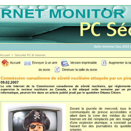
Safer Internet Day 2015 | SI
Accueil
>
Sécurité PC & Internet
Accueil
Envoyer à un ami
Version imprimable
Augmenter la tai
du texte
Diminuer la taille du texte
Commission canadienne de sûreté nucléaire attaquée par un pira
09.02.2007
Le site Internet de la Commission canadienne de sûreté nucléaire, qui réglemente
supervise le secteur nucléaire au Canada, a été attaqué cette semaine par un pir
informatique, peut-on lire dans un article publié jeudi par le quotidien Ottawa Citizen.
Durant la journée de mercredi, tous le
communiqués de presse accessibles e
allant dans la zone des médias du sit
Internet ont été remplacés par des imag
d'une explosion atomique, a constaté p
hasard l'un des journalistes du quotidi
ontarien.