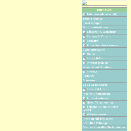
Rubriques
Tutoriaux (didacticiels)
Editors Choice
L'oeil critique
Quiz informatiques
Sécurité PC & Internet
Correctifs Virus
Éducatif
Protection des mineurs
Cybercriminalité
Mausi
Luxbg Infos
Internet Monitor
Power Point Goodies
Internet
Éditorial
Freeware
Le Coup de Coeur
Loisirs & Fun
Insolite/Unglaublich
Trucs & astuces
News PC et Internet
Téléphonie sur Internet
(VOIP)
eGouvernement
Internetstuff Ettelbruck
Les TIC à l'étranger
Droit et Nouvelles Technologies