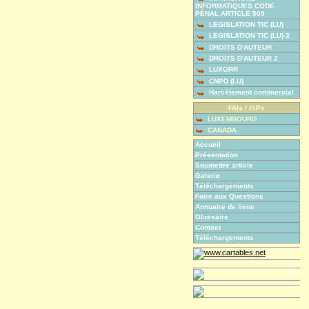
INFORMATIQUES CODE
PÉNAL ARTICLE 509
LEGISLATION TIC (LU)
LEGISLATION TIC (LU)-2
DROITS D'AUTEUR
DROITS D'AUTEUR 2
LUXORR
CNPD (LU)
Harcèlement commercial
FAIs / ISPs
LUXEMBOURG
CANADA
Accueil
Présentation
Soumettre article
Galerie
Téléchargements
Foire aux Questions
Annuaire de liens
Glossaire
Contact
Téléchargements