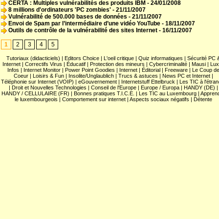
CERTA : Multiples vulnérabilités des produits IBM
- 24/01/2008
8 millions d'ordinateurs 'PC zombies'
- 21/11/2007
Vulnérabilité de 500.000 bases de données
- 21/11/2007
Envoi de Spam par l’intermédiaire d’une vidéo YouTube
- 18/11/2007
Outils de contrôle de la vulnérabilité des sites Internet
- 16/11/2007
1
2
3
4
5
Tutoriaux (didacticiels)
|
Editors Choice
|
L'oeil critique
|
Quiz informatiques
|
Sécurité PC 
Internet
|
Correctifs Virus
|
Éducatif
|
Protection des mineurs
|
Cybercriminalité
|
Mausi
|
Lux
Infos
|
Internet Monitor
|
Power Point Goodies
|
Internet
|
Éditorial
|
Freeware
|
Le Coup d
Coeur
|
Loisirs & Fun
|
Insolite/Unglaublich
|
Trucs & astuces
|
News PC et Internet
|
Téléphonie sur Internet (VOIP)
|
eGouvernement
|
Internetstuff Ettelbruck
|
Les TIC à l'étra
|
Droit et Nouvelles Technologies
|
Conseil de l'Europe
|
Europe / Europa
|
HANDY (DE)
|
HANDY / CELLULAIRE (FR)
|
Bonnes pratiques T.I.C.E.
|
Les TIC au Luxembourg
|
Appren
le luxembourgeois
|
Comportement sur internet
|
Aspects sociaux négatifs
|
Détente