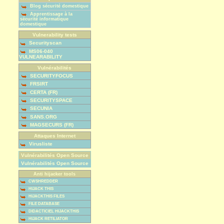
Blog sécurité domestique
Apprentissage à la
sécurité informatique
domestique
Vulnerability tests
Securityscan
MS06-040
VULNEARABILITY
Vulnérabilités
SECURITYFOCUS
FRSIRT
CERTA (FR)
SECURITYSPACE
SECUNIA
SANS.ORG
MAGSECURS (FR)
Attaques Internet
Virusliste
Vulnérabilités Open Source
Vulnérabilités Open Source
Anti hijacker tools
CWSHREDDER
HIJACK THIS
HIJACKTHIS FILES
FILE DATABASE
DIDACTICIEL HIJACKTHIS
HIJACK RETILIATOR