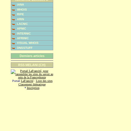
IANA
WHOIS
RIPE
ARIN
LACNIC
APNIC
INTERNIC
AFRINIC
VISUAL WHOIS
DNSSTUFF
Derniers articles
RSS MELANI (CH)
Portail
LaFrancité
:
Liste des sites
Classement thématique
*
Inscription