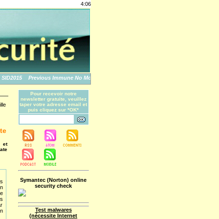
4:06
D2015
Previous Immune No More: An Apple Story
The World's Biggest Data Breach
Pour recevoir notre
newsletter gratuite, veuillez
lle
taper votre adresse email et
puis cliquez sur *OK*
te
 et
ate
Symantec (Norton) online
s
security check
n
e
es
ar
Test malwares
en
(nécessite Internet