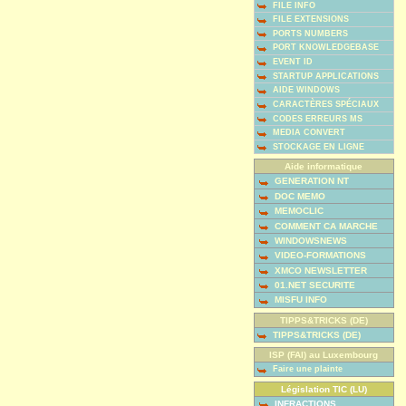
FILE INFO
FILE EXTENSIONS
PORTS NUMBERS
PORT KNOWLEDGEBASE
EVENT ID
STARTUP APPLICATIONS
AIDE WINDOWS
CARACTÈRES SPÉCIAUX
CODES ERREURS MS
MEDIA CONVERT
STOCKAGE EN LIGNE
Aide informatique
GENERATION NT
DOC MEMO
MEMOCLIC
COMMENT CA MARCHE
WINDOWSNEWS
VIDEO-FORMATIONS
XMCO NEWSLETTER
01.NET SECURITE
MISFU INFO
TIPPS&TRICKS (DE)
TIPPS&TRICKS (DE)
ISP (FAI) au Luxembourg
Faire une plainte
Législation TIC (LU)
INFRACTIONS