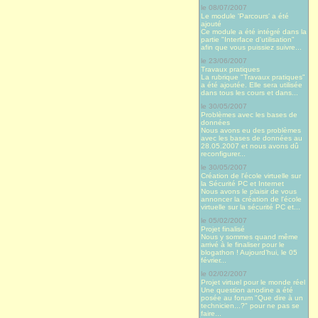
le 08/07/2007
Le module 'Parcours' a été
ajouté
Ce module a été intégré dans la
partie "Interface d'utilisation"
afin que vous puissiez suivre...
le 23/06/2007
Travaux pratiques
La rubrique "Travaux pratiques"
a été ajoutée. Elle sera utilisée
dans tous les cours et dans...
le 30/05/2007
Problèmes avec les bases de
données
Nous avons eu des problèmes
avec les bases de données au
28.05.2007 et nous avons dû
reconfigurer...
le 30/05/2007
Création de l'école virtuelle sur
la Sécurité PC et Internet
Nous avons le plaisir de vous
annoncer la création de l'école
virtuelle sur la sécurité PC et...
le 05/02/2007
Projet finalisé
Nous y sommes quand même
arrivé à le finaliser pour le
blogathon ! Aujourd’hui, le 05
février...
le 02/02/2007
Projet virtuel pour le monde réel
Une question anodine a été
posée au forum "Que dire à un
technicien...?" pour ne pas se
faire...