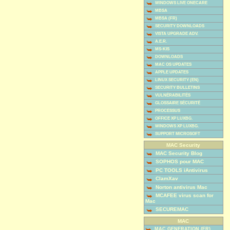
WINDOWS LIVE ONECARE
MBSA
MBSA (FR)
SECURITY DOWNLOADS
VISTA UPGRADE ADV.
A.E.R.
MS-KIS
DOWNLOADS
MAC OS UPDATES
APPLE UPDATES
LINUX SECURITY (EN)
SECURITY BULLETINS
VULNÉRABILITÉS
GLOSSAIRE SÉCURITÉ
PROCESSUS
OFFICE XP LUXBG.
WINDOWS XP LUXBG.
SUPPORT MICROSOFT
MAC Security
MAC Security Blog
SOPHOS pour MAC
PC TOOLS iAntivirus
ClamXav
Norton antivirus Mac
MCAFEE virus scan for
Mac
SECUREMAC
MAC
MAC GENERATION (FR)