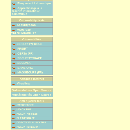
Blog sécurité domestique
Apprentissage à la
sécurité informatique
domestique
Vulnerability tests
Securityscan
MS06-040
VULNEARABILITY
Vulnérabilités
SECURITYFOCUS
FRSIRT
CERTA (FR)
SECURITYSPACE
SECUNIA
SANS.ORG
MAGSECURS (FR)
Attaques Internet
Virusliste
Vulnérabilités Open Source
Vulnérabilités Open Source
Anti hijacker tools
CWSHREDDER
HIJACK THIS
HIJACKTHIS FILES
FILE DATABASE
DIDACTICIEL HIJACKTHIS
HIJACK RETILIATOR