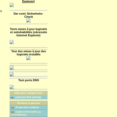
Explorer)
es
Der com! Sicherheits-
Check
Tests mises à jour logiciels
et vulnérabilités (nécessite
Internet Explorer)
Test des mises à jour des
logiciels installés
Test ports DNS
PROJECT HONEYPOT
HARVESTER (SPAM)
IM dans la presse
Protection enfants
Cybercriminalité au
Luxembourg