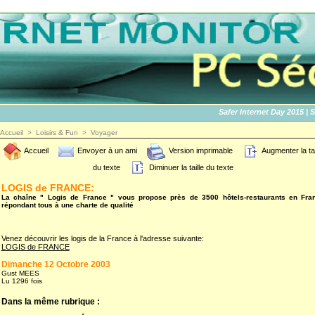
Safer Internet Day 2015 | SID2
Accueil
>
Loisirs & Fun
>
Voyager
Accueil
Envoyer à un ami
Version imprimable
Augmenter la tai
du texte
Diminuer la taille du texte
LOGIS de FRANCE:
La chaîne " Logis de France " vous propose près de 3500 hôtels-restaurants en Fra
répondant tous à une charte de qualité
Venez découvrir les logis de la France à l'adresse suivante:
LOGIS de FRANCE
Dimanche 12 Octobre 2003
Gust MEES
Lu 1296 fois
Dans la même rubrique :