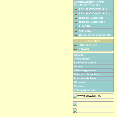
INFORMATIQUES CODE
PÉNAL ARTICLE 509
LEGISLATION TIC (LU)
LEGISLATION TIC (LU)-2
DROITS D'AUTEUR
DROITS D'AUTEUR 2
LUXORR
CNPD (LU)
Harcèlement commercial
FAIs / ISPs
LUXEMBOURG
CANADA
Accueil
Présentation
Soumettre article
Galerie
Téléchargements
Foire aux Questions
Annuaire de liens
Glossaire
Contact
Téléchargements