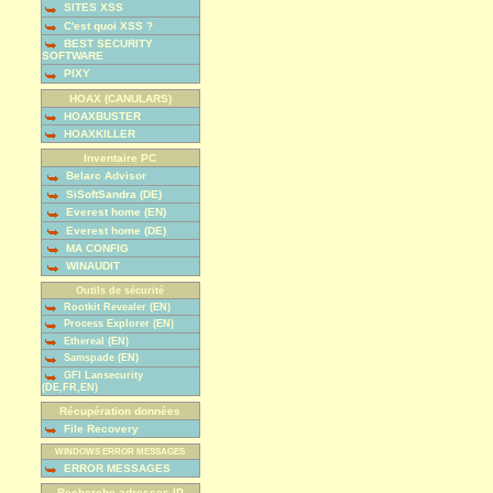
SITES XSS
C'est quoi XSS ?
BEST SECURITY
SOFTWARE
PIXY
HOAX (CANULARS)
HOAXBUSTER
HOAXKILLER
Inventaire PC
Belarc Advisor
SiSoftSandra (DE)
Everest home (EN)
Everest home (DE)
MA CONFIG
WINAUDIT
Outils de sécurité
Rootkit Revealer (EN)
Process Explorer (EN)
Ethereal (EN)
Samspade (EN)
GFI Lansecurity
(DE,FR,EN)
Récupération données
File Recovery
WINDOWS ERROR MESSAGES
ERROR MESSAGES
Recherche adresses IP