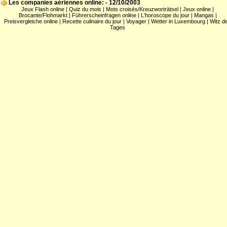
Les companies aériennes online:
- 12/10/2003
Jeux Flash online
|
Quiz du mois
|
Mots croisés/Kreuzworträtsel
|
Jeux online
|
Brocante/Flohmarkt
|
Führerscheinfragen online
|
L'horoscope du jour
|
Mangas
|
Preisvergleiche online
|
Recette culinaire du jour
|
Voyager
|
Wetter in Luxembourg
|
Witz d
Tages