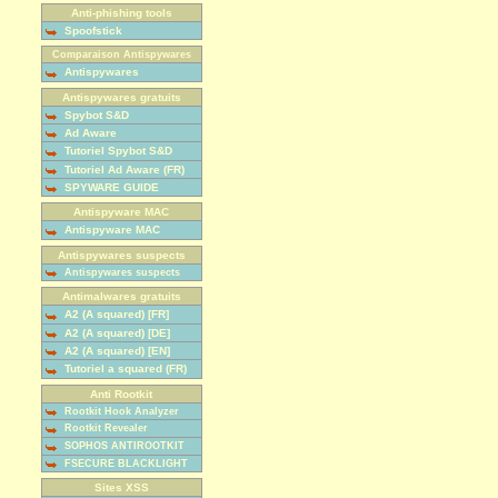
Anti-phishing tools
Spoofstick
Comparaison Antispywares
Antispywares
Antispywares gratuits
Spybot S&D
Ad Aware
Tutoriel Spybot S&D
Tutoriel Ad Aware (FR)
SPYWARE GUIDE
Antispyware MAC
Antispyware MAC
Antispywares suspects
Antispywares suspects
Antimalwares gratuits
A2 (A squared) [FR]
A2 (A squared) [DE]
A2 (A squared) [EN]
Tutoriel a squared (FR)
Anti Rootkit
Rootkit Hook Analyzer
Rootkit Revealer
SOPHOS ANTIROOTKIT
FSECURE BLACKLIGHT
Sites XSS