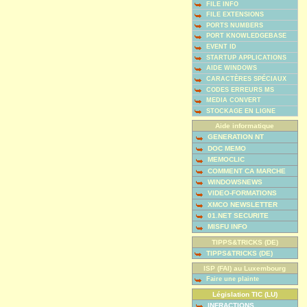
FILE INFO
FILE EXTENSIONS
PORTS NUMBERS
PORT KNOWLEDGEBASE
EVENT ID
STARTUP APPLICATIONS
AIDE WINDOWS
CARACTÈRES SPÉCIAUX
CODES ERREURS MS
MEDIA CONVERT
STOCKAGE EN LIGNE
Aide informatique
GENERATION NT
DOC MEMO
MEMOCLIC
COMMENT CA MARCHE
WINDOWSNEWS
VIDEO-FORMATIONS
XMCO NEWSLETTER
01.NET SECURITE
MISFU INFO
TIPPS&TRICKS (DE)
TIPPS&TRICKS (DE)
ISP (FAI) au Luxembourg
Faire une plainte
Législation TIC (LU)
INFRACTIONS