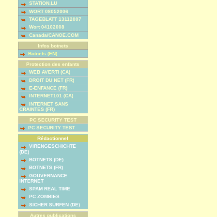
STATION.LU
WORT 08052006
TAGEBLATT 13112007
Wort 04102008
Canada/CANOE.COM
Infos botnets
Botnets (EN)
Protection des enfants
WEB AVERTI (CA)
DROIT DU NET (FR)
E-ENFANCE (FR)
INTERNET101 (CA)
INTERNET SANS
CRAINTES (FR)
PC SECURITY TEST
PC SECURITY TEST
Rédactionnel
VIRENGESCHICHTE
(DE)
BOTNETS (DE)
BOTNETS (FR)
GOUVERNANCE
INTERNET
SPAM REAL TIME
PC ZOMBIES
SICHER SURFEN (DE)
Autres publications