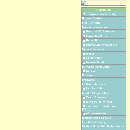
Rubriques
Tutoriaux (didacticiels)
Editors Choice
L'oeil critique
Quiz informatiques
Sécurité PC & Internet
Correctifs Virus
Éducatif
Protection des mineurs
Cybercriminalité
Mausi
Luxbg Infos
Internet Monitor
Power Point Goodies
Internet
Éditorial
Freeware
Le Coup de Coeur
Loisirs & Fun
Insolite/Unglaublich
Trucs & astuces
News PC et Internet
Téléphonie sur Internet
(VOIP)
eGouvernement
Internetstuff Ettelbruck
Les TIC à l'étranger
Droit et Nouvelles Technologies