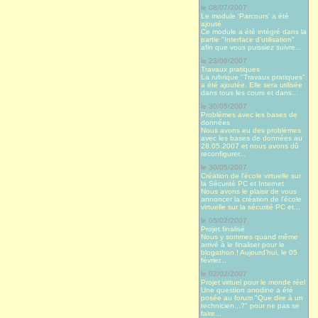
le 08/07/2007
Le module 'Parcours' a été
ajouté
Ce module a été intégré dans la
partie "Interface d'utilisation"
afin que vous puissiez suivre...
le 23/06/2007
Travaux pratiques
La rubrique "Travaux pratiques"
a été ajoutée. Elle sera utilisée
dans tous les cours et dans...
le 30/05/2007
Problèmes avec les bases de
données
Nous avons eu des problèmes
avec les bases de données au
28.05.2007 et nous avons dû
reconfigurer...
le 30/05/2007
Création de l'école virtuelle sur
la Sécurité PC et Internet
Nous avons le plaisir de vous
annoncer la création de l'école
virtuelle sur la sécurité PC et...
le 05/02/2007
Projet finalisé
Nous y sommes quand même
arrivé à le finaliser pour le
blogathon ! Aujourd’hui, le 05
février...
le 02/02/2007
Projet virtuel pour le monde réel
Une question anodine a été
posée au forum "Que dire à un
technicien...?" pour ne pas se
faire...