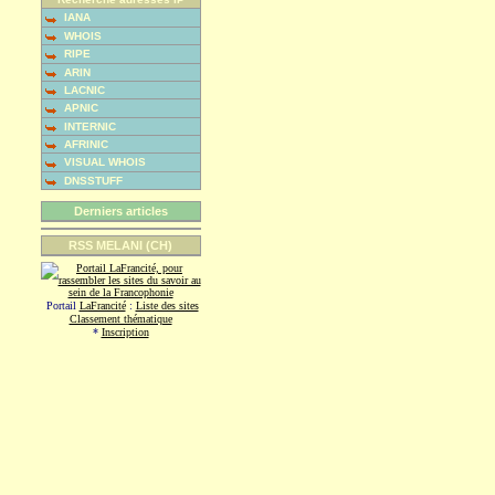
IANA
WHOIS
RIPE
ARIN
LACNIC
APNIC
INTERNIC
AFRINIC
VISUAL WHOIS
DNSSTUFF
Derniers articles
RSS MELANI (CH)
Portail
LaFrancité
:
Liste des sites
Classement thématique
*
Inscription