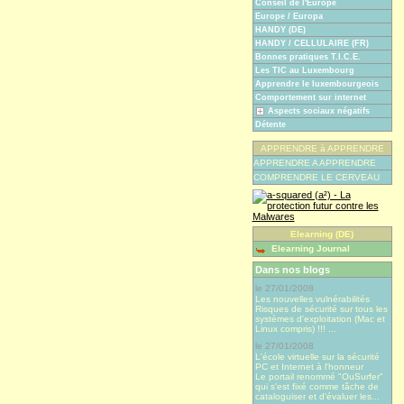
Conseil de l'Europe
Europe / Europa
HANDY (DE)
HANDY / CELLULAIRE (FR)
Bonnes pratiques T.I.C.E.
Les TIC au Luxembourg
Apprendre le luxembourgeois
Comportement sur internet
Aspects sociaux négatifs
Détente
APPRENDRE à APPRENDRE
APPRENDRE A APPRENDRE
COMPRENDRE LE CERVEAU
Elearning (DE)
Elearning Journal
Dans nos blogs
le 27/01/2008
Les nouvelles vulnérabilités
Risques de sécurité sur tous les
systèmes d'exploitation (Mac et
Linux compris) !!! ...
le 27/01/2008
L'école virtuelle sur la sécurité
PC et Internet à l'honneur
Le portail renommé "OuSurfer"
qui s'est fixé comme tâche de
cataloguiser et d'évaluer les...