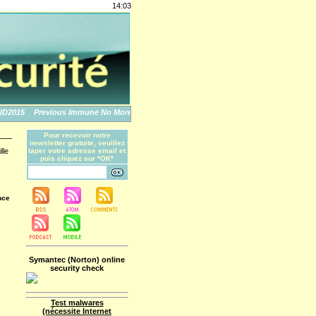
14:03
015
Previous Immune No More: An Apple Story
The World's Biggest Data Breache
Pour recevoir notre
newsletter gratuite, veuillez
lle
taper votre adresse email et
puis cliquez sur *OK*
nce
Symantec (Norton) online
security check
Test malwares
(nécessite Internet