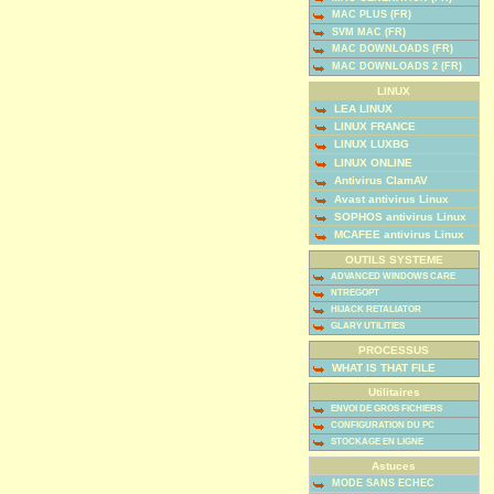
MAC PLUS (FR)
SVM MAC (FR)
MAC DOWNLOADS (FR)
MAC DOWNLOADS 2 (FR)
LINUX
LEA LINUX
LINUX FRANCE
LINUX LUXBG
LINUX ONLINE
Antivirus ClamAV
Avast antivirus Linux
SOPHOS antivirus Linux
MCAFEE antivirus Linux
OUTILS SYSTEME
ADVANCED WINDOWS CARE
NTREGOPT
HIJACK RETALIATOR
GLARY UTILITIES
PROCESSUS
WHAT IS THAT FILE
Utilitaires
ENVOI DE GROS FICHIERS
CONFIGURATION DU PC
STOCKAGE EN LIGNE
Astuces
MODE SANS ECHEC