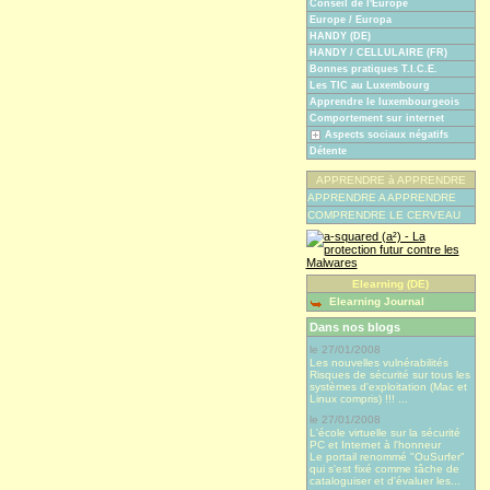
Conseil de l'Europe
Europe / Europa
HANDY (DE)
HANDY / CELLULAIRE (FR)
Bonnes pratiques T.I.C.E.
Les TIC au Luxembourg
Apprendre le luxembourgeois
Comportement sur internet
Aspects sociaux négatifs
Détente
APPRENDRE à APPRENDRE
APPRENDRE A APPRENDRE
COMPRENDRE LE CERVEAU
Elearning (DE)
Elearning Journal
Dans nos blogs
le 27/01/2008
Les nouvelles vulnérabilités
Risques de sécurité sur tous les
systèmes d'exploitation (Mac et
Linux compris) !!! ...
le 27/01/2008
L'école virtuelle sur la sécurité
PC et Internet à l'honneur
Le portail renommé "OuSurfer"
qui s'est fixé comme tâche de
cataloguiser et d'évaluer les...