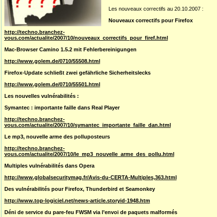
Les nouveaux correctifs au 20.10.2007 :
Nouveaux correctifs pour Firefox
http://techno.branchez-
vous.com/actualite/2007/10/nouveaux_correctifs_pour_firef.html
Mac-Browser Camino 1.5.2 mit Fehlerbereinigungen
http://www.golem.de/0710/55508.html
Firefox-Update schließt zwei gefährliche Sicherheitslecks
http://www.golem.de/0710/55501.html
Les nouvelles vulnérabilités :
Symantec : importante faille dans Real Player
http://techno.branchez-
vous.com/actualite/2007/10/symantec_importante_faille_dan.html
Le mp3, nouvelle arme des polluposteurs
http://techno.branchez-
vous.com/actualite/2007/10/le_mp3_nouvelle_arme_des_pollu.html
Multiples vulnérabilités dans Opera
http://www.globalsecuritymag.fr/Avis-du-CERTA-Multiples,363.html
Des vulnérabilités pour Firefox, Thunderbird et Seamonkey
http://www.top-logiciel.net/news-article.storyid-1948.htm
Déni de service du pare-feu FWSM via l’envoi de paquets malformés