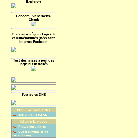
Explorer)
Der com! Sicherheits-
Check
Tests mises à jour logiciels
et vulnérabilités (nécessite
Internet Explorer)
Test des mises à jour des
logiciels installés
Test ports DNS
PROJECT HONEYPOT
HARVESTER (SPAM)
IM dans la presse
Protection enfants
Cybercriminalité au
Luxembourg