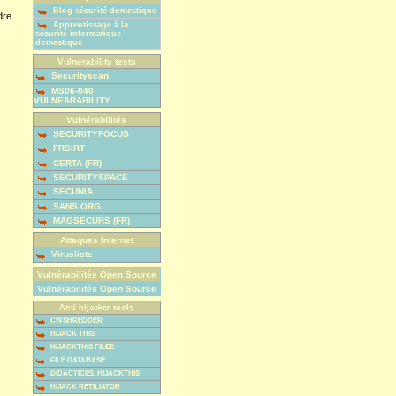
Blog sécurité domestique
dre
Apprentissage à la
sécurité informatique
domestique
Vulnerability tests
Securityscan
MS06-040
VULNEARABILITY
Vulnérabilités
SECURITYFOCUS
FRSIRT
CERTA (FR)
SECURITYSPACE
SECUNIA
SANS.ORG
MAGSECURS (FR)
Attaques Internet
Virusliste
Vulnérabilités Open Source
Vulnérabilités Open Source
Anti hijacker tools
CWSHREDDER
HIJACK THIS
HIJACKTHIS FILES
FILE DATABASE
DIDACTICIEL HIJACKTHIS
HIJACK RETILIATOR