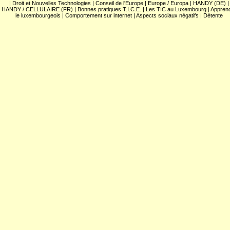
|
Droit et Nouvelles Technologies
|
Conseil de l'Europe
|
Europe / Europa
|
HANDY (DE)
|
HANDY / CELLULAIRE (FR)
|
Bonnes pratiques T.I.C.E.
|
Les TIC au Luxembourg
|
Appren
le luxembourgeois
|
Comportement sur internet
|
Aspects sociaux négatifs
|
Détente