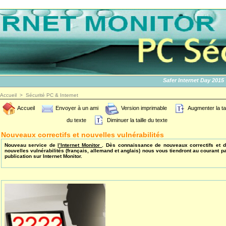
Safer Internet Day 2015 | SI
Accueil
>
Sécurité PC & Internet
Accueil
Envoyer à un ami
Version imprimable
Augmenter la tai
du texte
Diminuer la taille du texte
Nouveaux correctifs et nouvelles vulnérabilités
Nouveau service de
l’Internet Monitor
. Dès connaissance de nouveaux correctifs et 
nouvelles vulnérabilités (français, allemand et anglais) nous vous tiendront au courant p
publication sur Internet Monitor.