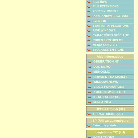
FILE INFO
FILE EXTENSIONS
PORTS NUMBERS
PORT KNOWLEDGEBASE
EVENT ID
STARTUP APPLICATIONS
AIDE WINDOWS
CARACTÈRES SPÉCIAUX
CODES ERREURS MS
MEDIA CONVERT
STOCKAGE EN LIGNE
Aide informatique
GENERATION NT
DOC MEMO
MEMOCLIC
COMMENT CA MARCHE
WINDOWSNEWS
VIDEO-FORMATIONS
XMCO NEWSLETTER
01.NET SECURITE
MISFU INFO
TIPPS&TRICKS (DE)
TIPPS&TRICKS (DE)
ISP (FAI) au Luxembourg
Faire une plainte
Législation TIC (LU)
INFRACTIONS