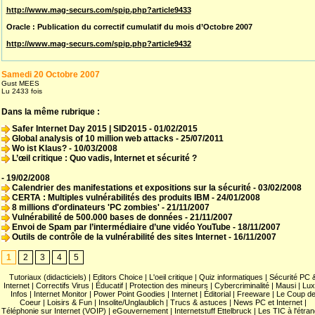
http://www.mag-securs.com/spip.php?article9433
Oracle : Publication du correctif cumulatif du mois d’Octobre 2007
http://www.mag-securs.com/spip.php?article9432
Samedi 20 Octobre 2007
Gust MEES
Lu 2433 fois
Dans la même rubrique :
Safer Internet Day 2015 | SID2015
- 01/02/2015
Global analysis of 10 million web attacks
- 25/07/2011
Wo ist Klaus?
- 10/03/2008
L’œil critique : Quo vadis, Internet et sécurité ?
- 19/02/2008
Calendrier des manifestations et expositions sur la sécurité
- 03/02/2008
CERTA : Multiples vulnérabilités des produits IBM
- 24/01/2008
8 millions d'ordinateurs 'PC zombies'
- 21/11/2007
Vulnérabilité de 500.000 bases de données
- 21/11/2007
Envoi de Spam par l’intermédiaire d’une vidéo YouTube
- 18/11/2007
Outils de contrôle de la vulnérabilité des sites Internet
- 16/11/2007
1
2
3
4
5
Tutoriaux (didacticiels)
|
Editors Choice
|
L'oeil critique
|
Quiz informatiques
|
Sécurité PC 
Internet
|
Correctifs Virus
|
Éducatif
|
Protection des mineurs
|
Cybercriminalité
|
Mausi
|
Lux
Infos
|
Internet Monitor
|
Power Point Goodies
|
Internet
|
Éditorial
|
Freeware
|
Le Coup d
Coeur
|
Loisirs & Fun
|
Insolite/Unglaublich
|
Trucs & astuces
|
News PC et Internet
|
Téléphonie sur Internet (VOIP)
|
eGouvernement
|
Internetstuff Ettelbruck
|
Les TIC à l'étra