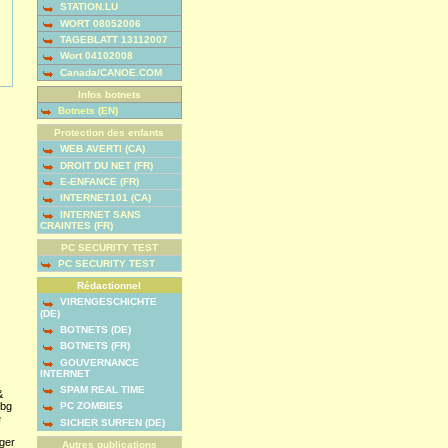
STATION.LU
WORT 08052006
TAGEBLATT 13112007
Wort 04102008
Canada/CANOE.COM
Infos botnets
Botnets (EN)
Protection des enfants
WEB AVERTI (CA)
DROIT DU NET (FR)
E-ENFANCE (FR)
INTERNET101 (CA)
INTERNET SANS
CRAINTES (FR)
PC SECURITY TEST
PC SECURITY TEST
Rédactionnel
VIRENGESCHICHTE
(DE)
BOTNETS (DE)
BOTNETS (FR)
GOUVERNANCE
INTERNET
SPAM REAL TIME
&
bg
PC ZOMBIES
e
SICHER SURFEN (DE)
nger
Autres publications