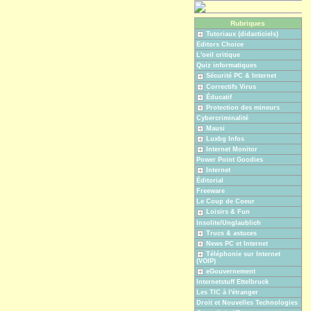
Rubriques
Tutoriaux (didacticiels)
Editors Choice
L'oeil critique
Quiz informatiques
Sécurité PC & Internet
Correctifs Virus
Éducatif
Protection des mineurs
Cybercriminalité
Mausi
Luxbg Infos
Internet Monitor
Power Point Goodies
Internet
Éditorial
Freeware
Le Coup de Coeur
Loisirs & Fun
Insolite/Unglaublich
Trucs & astuces
News PC et Internet
Téléphonie sur Internet
(VOIP)
eGouvernement
Internetstuff Ettelbruck
Les TIC à l'étranger
Droit et Nouvelles Technologies