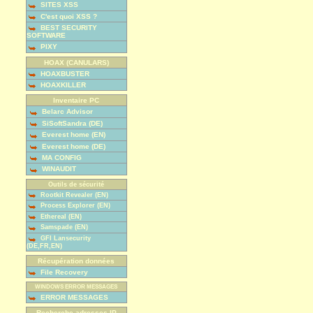
SITES XSS
C'est quoi XSS ?
BEST SECURITY
SOFTWARE
PIXY
HOAX (CANULARS)
HOAXBUSTER
HOAXKILLER
Inventaire PC
Belarc Advisor
SiSoftSandra (DE)
Everest home (EN)
Everest home (DE)
MA CONFIG
WINAUDIT
Outils de sécurité
Rootkit Revealer (EN)
Process Explorer (EN)
Ethereal (EN)
Samspade (EN)
GFI Lansecurity
(DE,FR,EN)
Récupération données
File Recovery
WINDOWS ERROR MESSAGES
ERROR MESSAGES
Recherche adresses IP