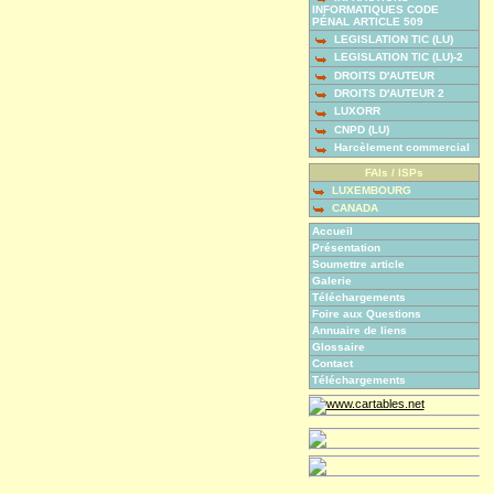
INFORMATIQUES CODE
PÉNAL ARTICLE 509
LEGISLATION TIC (LU)
LEGISLATION TIC (LU)-2
DROITS D'AUTEUR
DROITS D'AUTEUR 2
LUXORR
CNPD (LU)
Harcèlement commercial
FAIs / ISPs
LUXEMBOURG
CANADA
Accueil
Présentation
Soumettre article
Galerie
Téléchargements
Foire aux Questions
Annuaire de liens
Glossaire
Contact
Téléchargements