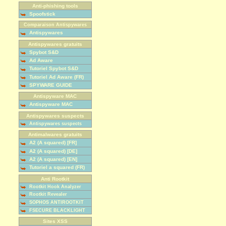
Anti-phishing tools
Spoofstick
Comparaison Antispywares
Antispywares
Antispywares gratuits
Spybot S&D
Ad Aware
Tutoriel Spybot S&D
Tutoriel Ad Aware (FR)
SPYWARE GUIDE
Antispyware MAC
Antispyware MAC
Antispywares suspects
Antispywares suspects
Antimalwares gratuits
A2 (A squared) [FR]
A2 (A squared) [DE]
A2 (A squared) [EN]
Tutoriel a squared (FR)
Anti Rootkit
Rootkit Hook Analyzer
Rootkit Revealer
SOPHOS ANTIROOTKIT
FSECURE BLACKLIGHT
Sites XSS