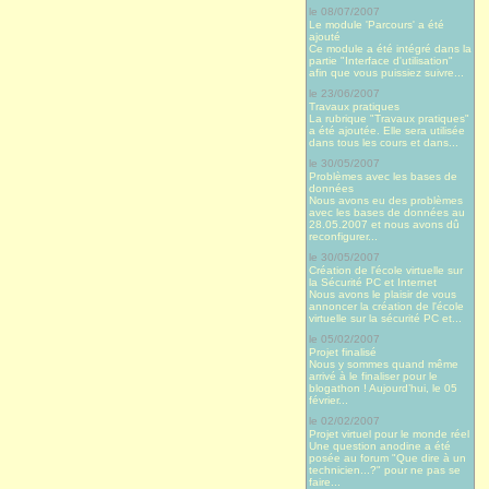
le 08/07/2007
Le module 'Parcours' a été
ajouté
Ce module a été intégré dans la
partie "Interface d'utilisation"
afin que vous puissiez suivre...
le 23/06/2007
Travaux pratiques
La rubrique "Travaux pratiques"
a été ajoutée. Elle sera utilisée
dans tous les cours et dans...
le 30/05/2007
Problèmes avec les bases de
données
Nous avons eu des problèmes
avec les bases de données au
28.05.2007 et nous avons dû
reconfigurer...
le 30/05/2007
Création de l'école virtuelle sur
la Sécurité PC et Internet
Nous avons le plaisir de vous
annoncer la création de l'école
virtuelle sur la sécurité PC et...
le 05/02/2007
Projet finalisé
Nous y sommes quand même
arrivé à le finaliser pour le
blogathon ! Aujourd’hui, le 05
février...
le 02/02/2007
Projet virtuel pour le monde réel
Une question anodine a été
posée au forum "Que dire à un
technicien...?" pour ne pas se
faire...