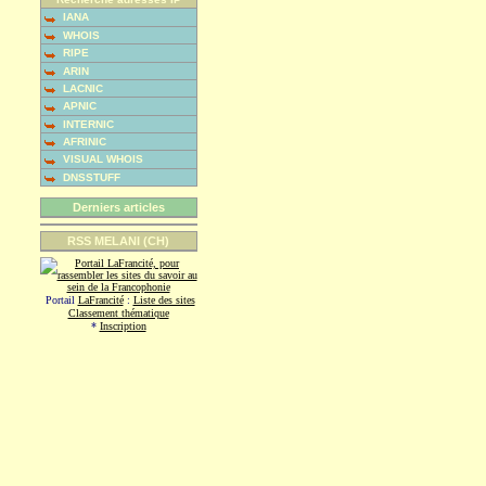
IANA
WHOIS
RIPE
ARIN
LACNIC
APNIC
INTERNIC
AFRINIC
VISUAL WHOIS
DNSSTUFF
Derniers articles
RSS MELANI (CH)
Portail
LaFrancité
:
Liste des sites
Classement thématique
*
Inscription