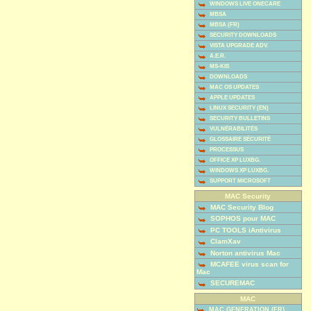
WINDOWS LIVE ONECARE
MBSA
MBSA (FR)
SECURITY DOWNLOADS
VISTA UPGRADE ADV.
A.E.R.
MS-KIS
DOWNLOADS
MAC OS UPDATES
APPLE UPDATES
LINUX SECURITY (EN)
SECURITY BULLETINS
VULNÉRABILITÉS
GLOSSAIRE SÉCURITÉ
PROCESSUS
OFFICE XP LUXBG.
WINDOWS XP LUXBG.
SUPPORT MICROSOFT
MAC Security
MAC Security Blog
SOPHOS pour MAC
PC TOOLS iAntivirus
ClamXav
Norton antivirus Mac
MCAFEE virus scan for
Mac
SECUREMAC
MAC
MAC GENERATION (FR)