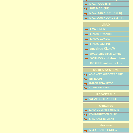
MAC PLUS (FR)
SVM MAC (FR)
MAC DOWNLOADS (FR)
MAC DOWNLOADS 2 (FR)
LINUX
LEA LINUX
LINUX FRANCE
LINUX LUXBG
LINUX ONLINE
Antivirus ClamAV
Avast antivirus Linux
SOPHOS antivirus Linux
MCAFEE antivirus Linux
OUTILS SYSTEME
ADVANCED WINDOWS CARE
NTREGOPT
HIJACK RETALIATOR
GLARY UTILITIES
PROCESSUS
WHAT IS THAT FILE
Utilitaires
ENVOI DE GROS FICHIERS
CONFIGURATION DU PC
STOCKAGE EN LIGNE
Astuces
MODE SANS ECHEC