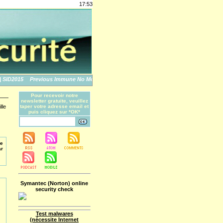
17:53
D2015
Previous Immune No More: An Apple Story
The World's Biggest Data Breac
Pour recevoir notre
newsletter gratuite, veuillez
lle
taper votre adresse email et
puis cliquez sur *OK*
de
ar
Symantec (Norton) online
security check
Test malwares
(nécessite Internet