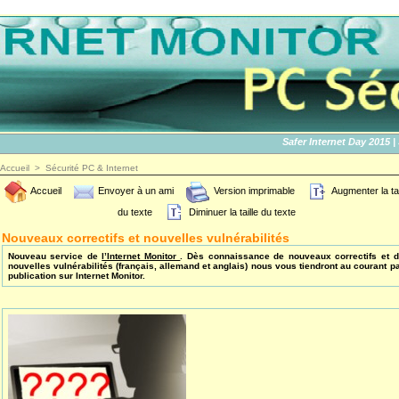
Safer Internet Day 2015 | SID
Accueil
>
Sécurité PC & Internet
Accueil
Envoyer à un ami
Version imprimable
Augmenter la tai
du texte
Diminuer la taille du texte
Nouveaux correctifs et nouvelles vulnérabilités
Nouveau service de
l’Internet Monitor
. Dès connaissance de nouveaux correctifs et 
nouvelles vulnérabilités (français, allemand et anglais) nous vous tiendront au courant p
publication sur Internet Monitor.