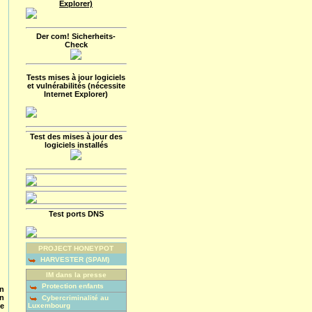
Explorer)
Der com! Sicherheits-
Check
Tests mises à jour logiciels
et vulnérabilités (nécessite
Internet Explorer)
Test des mises à jour des
logiciels installés
Test ports DNS
PROJECT HONEYPOT
HARVESTER (SPAM)
IM dans la presse
Protection enfants
n
en
Cybercriminalité au
e
Luxembourg