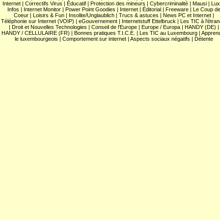
Internet
|
Correctifs Virus
|
Éducatif
|
Protection des mineurs
|
Cybercriminalité
|
Mausi
|
Lux
Infos
|
Internet Monitor
|
Power Point Goodies
|
Internet
|
Éditorial
|
Freeware
|
Le Coup d
Coeur
|
Loisirs & Fun
|
Insolite/Unglaublich
|
Trucs & astuces
|
News PC et Internet
|
Téléphonie sur Internet (VOIP)
|
eGouvernement
|
Internetstuff Ettelbruck
|
Les TIC à l'étra
|
Droit et Nouvelles Technologies
|
Conseil de l'Europe
|
Europe / Europa
|
HANDY (DE)
|
HANDY / CELLULAIRE (FR)
|
Bonnes pratiques T.I.C.E.
|
Les TIC au Luxembourg
|
Appren
le luxembourgeois
|
Comportement sur internet
|
Aspects sociaux négatifs
|
Détente