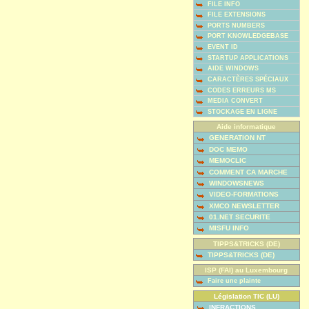
FILE INFO
FILE EXTENSIONS
PORTS NUMBERS
PORT KNOWLEDGEBASE
EVENT ID
STARTUP APPLICATIONS
AIDE WINDOWS
CARACTÈRES SPÉCIAUX
CODES ERREURS MS
MEDIA CONVERT
STOCKAGE EN LIGNE
Aide informatique
GENERATION NT
DOC MEMO
MEMOCLIC
COMMENT CA MARCHE
WINDOWSNEWS
VIDEO-FORMATIONS
XMCO NEWSLETTER
01.NET SECURITE
MISFU INFO
TIPPS&TRICKS (DE)
TIPPS&TRICKS (DE)
ISP (FAI) au Luxembourg
Faire une plainte
Législation TIC (LU)
INFRACTIONS