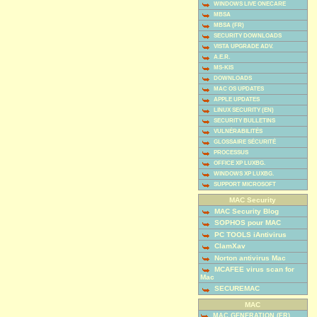
WINDOWS LIVE ONECARE
MBSA
MBSA (FR)
SECURITY DOWNLOADS
VISTA UPGRADE ADV.
A.E.R.
MS-KIS
DOWNLOADS
MAC OS UPDATES
APPLE UPDATES
LINUX SECURITY (EN)
SECURITY BULLETINS
VULNÉRABILITÉS
GLOSSAIRE SÉCURITÉ
PROCESSUS
OFFICE XP LUXBG.
WINDOWS XP LUXBG.
SUPPORT MICROSOFT
MAC Security
MAC Security Blog
SOPHOS pour MAC
PC TOOLS iAntivirus
ClamXav
Norton antivirus Mac
MCAFEE virus scan for
Mac
SECUREMAC
MAC
MAC GENERATION (FR)