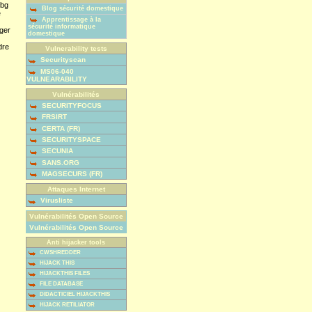
bg
Blog sécurité domestique
e
Apprentissage à la
sécurité informatique
nger
domestique
dre
Vulnerability tests
Securityscan
MS06-040
VULNEARABILITY
Vulnérabilités
SECURITYFOCUS
FRSIRT
CERTA (FR)
SECURITYSPACE
SECUNIA
SANS.ORG
MAGSECURS (FR)
Attaques Internet
Virusliste
Vulnérabilités Open Source
Vulnérabilités Open Source
Anti hijacker tools
CWSHREDDER
HIJACK THIS
HIJACKTHIS FILES
FILE DATABASE
DIDACTICIEL HIJACKTHIS
HIJACK RETILIATOR