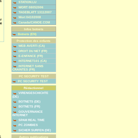
m
STATION.LU
WORT 08052006
TAGEBLATT 13112007
Wort 04102008
ur
Canada/CANOE.COM
re
Infos botnets
Botnets (EN)
Protection des enfants
WEB AVERTI (CA)
DROIT DU NET (FR)
E-ENFANCE (FR)
INTERNET101 (CA)
INTERNET SANS
CRAINTES (FR)
PC SECURITY TEST
PC SECURITY TEST
Rédactionnel
VIRENGESCHICHTE
(DE)
BOTNETS (DE)
BOTNETS (FR)
GOUVERNANCE
INTERNET
SPAM REAL TIME
PC ZOMBIES
SICHER SURFEN (DE)
&
Autres publications