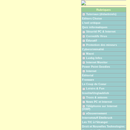
Rubriques
Tutoriaux (didacticiels)
Editors Choice
L'oeil critique
Quiz informatiques
Sécurité PC & Internet
Correctifs Virus
Éducatif
Protection des mineurs
Cybercriminalité
Mausi
Luxbg Infos
Internet Monitor
Power Point Goodies
Internet
Éditorial
Freeware
Le Coup de Coeur
Loisirs & Fun
Insolite/Unglaublich
Trucs & astuces
News PC et Internet
Téléphonie sur Internet
(VOIP)
eGouvernement
Internetstuff Ettelbruck
Les TIC à l'étranger
Droit et Nouvelles Technologies