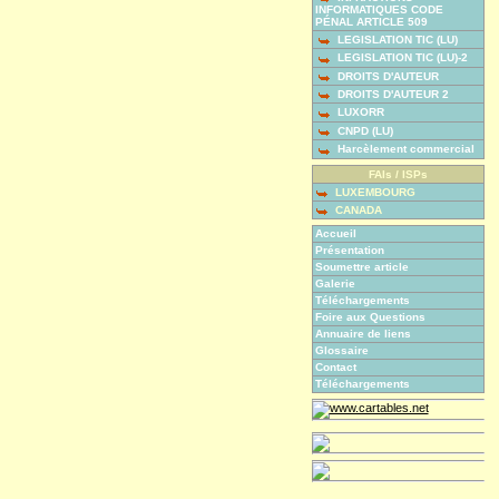
INFORMATIQUES CODE
PÉNAL ARTICLE 509
LEGISLATION TIC (LU)
LEGISLATION TIC (LU)-2
DROITS D'AUTEUR
DROITS D'AUTEUR 2
LUXORR
CNPD (LU)
Harcèlement commercial
FAIs / ISPs
LUXEMBOURG
CANADA
Accueil
Présentation
Soumettre article
Galerie
Téléchargements
Foire aux Questions
Annuaire de liens
Glossaire
Contact
Téléchargements