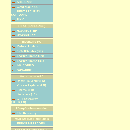
SITES XSS
C'est quoi XSS ?
BEST SECURITY
SOFTWARE
PIXY
HOAX (CANULARS)
HOAXBUSTER
HOAXKILLER
Inventaire PC
Belarc Advisor
SiSoftSandra (DE)
Everest home (EN)
Everest home (DE)
MA CONFIG
WINAUDIT
Outils de sécurité
Rootkit Revealer (EN)
Process Explorer (EN)
Ethereal (EN)
Samspade (EN)
GFI Lansecurity
(DE,FR,EN)
Récupération données
File Recovery
WINDOWS ERROR MESSAGES
ERROR MESSAGES
Recherche adresses IP