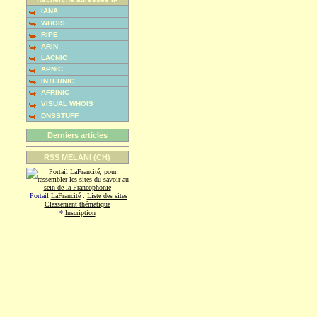
IANA
WHOIS
RIPE
ARIN
LACNIC
APNIC
INTERNIC
AFRINIC
VISUAL WHOIS
DNSSTUFF
Derniers articles
RSS MELANI (CH)
Portail
LaFrancité
:
Liste des sites
Classement thématique
*
Inscription