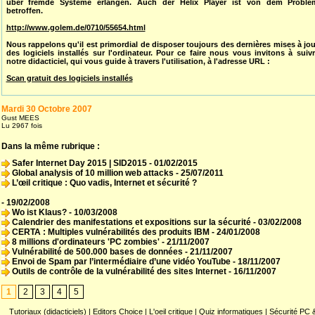
über fremde Systeme erlangen. Auch der Helix Player ist von dem Proble
betroffen.
http://www.golem.de/0710/55654.html
Nous rappelons qu'il est primordial de disposer toujours des dernières mises à jo
des logiciels installés sur l'ordinateur. Pour ce faire nous vous invitons à suiv
notre didacticiel, qui vous guide à travers l'utilisation, à l'adresse URL :
Scan gratuit des logiciels installés
Mardi 30 Octobre 2007
Gust MEES
Lu 2967 fois
Dans la même rubrique :
Safer Internet Day 2015 | SID2015
- 01/02/2015
Global analysis of 10 million web attacks
- 25/07/2011
L’œil critique : Quo vadis, Internet et sécurité ?
- 19/02/2008
Wo ist Klaus?
- 10/03/2008
Calendrier des manifestations et expositions sur la sécurité
- 03/02/2008
CERTA : Multiples vulnérabilités des produits IBM
- 24/01/2008
8 millions d'ordinateurs 'PC zombies'
- 21/11/2007
Vulnérabilité de 500.000 bases de données
- 21/11/2007
Envoi de Spam par l’intermédiaire d’une vidéo YouTube
- 18/11/2007
Outils de contrôle de la vulnérabilité des sites Internet
- 16/11/2007
1
2
3
4
5
Tutoriaux (didacticiels)
|
Editors Choice
|
L'oeil critique
|
Quiz informatiques
|
Sécurité PC 