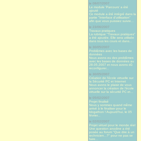
le 08/07/2007
Le module 'Parcours' a été
ajouté
Ce module a été intégré dans la
partie "Interface d'utilisation"
afin que vous puissiez suivre...
le 23/06/2007
Travaux pratiques
La rubrique "Travaux pratiques"
a été ajoutée. Elle sera utilisée
dans tous les cours et dans...
le 30/05/2007
Problèmes avec les bases de
données
Nous avons eu des problèmes
avec les bases de données au
28.05.2007 et nous avons dû
reconfigurer...
le 30/05/2007
Création de l'école virtuelle sur
la Sécurité PC et Internet
Nous avons le plaisir de vous
annoncer la création de l'école
virtuelle sur la sécurité PC et...
le 05/02/2007
Projet finalisé
Nous y sommes quand même
arrivé à le finaliser pour le
blogathon ! Aujourd’hui, le 05
février...
le 02/02/2007
Projet virtuel pour le monde réel
Une question anodine a été
posée au forum "Que dire à un
technicien...?" pour ne pas se
faire...