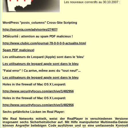
Les nouveaux correctifs au 30.10.2007 :
WordPress "posts_columns" Cross-Site Scripting
http://secunia.com/advisories/27407/
34Sécurité : attention au spam PDF malicieux !
http://www.clubic.com/journal-78-0-0-0-0-actualite.html
Spam PDF malicieuxl
Les utilisateurs de Leopard (Apple) sont dans le 'bleu'
Les utilisateurs de leopard apple sont dans le bleu
"Fatal error" ! Ca arrive, même avec du "tout neuf"...
Les utilisateurs de leopard apple sont dans le bleu
Holes in the firewall of Mac OS X Leopard:
http://www.securityfocus.com/archive/1/482956
Holes in the firewall of Mac OS X Leopard:
http://www.securityfocus.com/archive/1/482956
Sechs gefährliche Lücken im Real Player:
Wie Real Networks mitteilt, weist der RealPlayer in verschiedenen Versione
insgesamt sechs Sicherheitslöcher auf. Mit Hilfe manipulierter Multimedia-Datei
können Angreifer beliebigen Code ausführen und so eine umfassende Kontroll