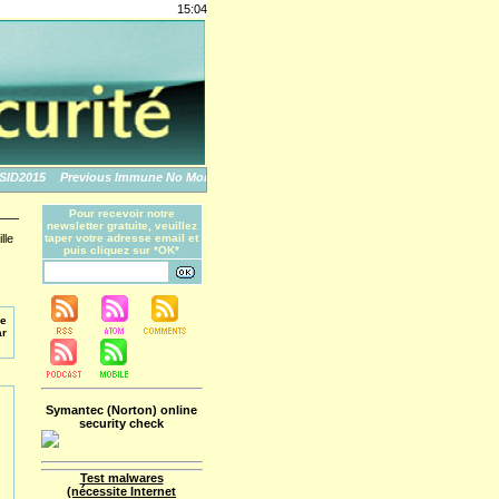
15:04
2015
Previous Immune No More: An Apple Story
The World's Biggest Data Breache
Pour recevoir notre
newsletter gratuite, veuillez
lle
taper votre adresse email et
puis cliquez sur *OK*
de
ar
Symantec (Norton) online
security check
Test malwares
(nécessite Internet