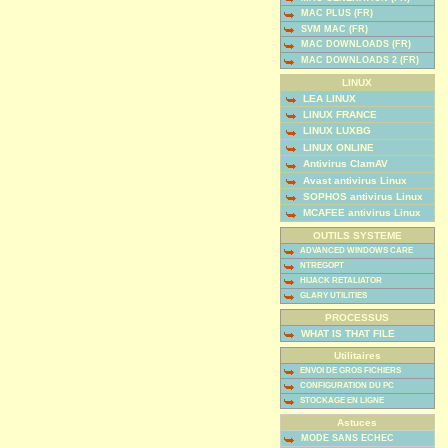
MAC PLUS (FR)
SVM MAC (FR)
MAC DOWNLOADS (FR)
MAC DOWNLOADS 2 (FR)
LINUX
LEA LINUX
LINUX FRANCE
LINUX LUXBG
LINUX ONLINE
Antivirus ClamAV
Avast antivirus Linux
SOPHOS antivirus Linux
MCAFEE antivirus Linux
OUTILS SYSTEME
ADVANCED WINDOWS CARE
NTREGOPT
HIJACK RETALIATOR
GLARY UTILITIES
PROCESSUS
WHAT IS THAT FILE
Utilitaires
ENVOI DE GROS FICHIERS
CONFIGURATION DU PC
STOCKAGE EN LIGNE
Astuces
MODE SANS ECHEC