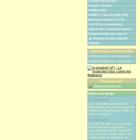
Conseil de l'Europe
Europe / Europa
HANDY (DE)
HANDY / CELLULAIRE (FR)
Bonnes pratiques T.I.C.E.
Les TIC au Luxembourg
Apprendre le luxembourgeois
Comportement sur internet
Aspects sociaux négatifs
Détente
APPRENDRE à APPRENDRE
APPRENDRE A APPRENDRE
COMPRENDRE LE CERVEAU
Elearning (DE)
Elearning Journal
Dans nos blogs
le 27/01/2008
Les nouvelles vulnérabilités
Risques de sécurité sur tous les
systèmes d'exploitation (Mac et
Linux compris) !!! ...
le 27/01/2008
L'école virtuelle sur la sécurité
PC et Internet à l'honneur
Le portail renommé "OuSurfer"
qui s'est fixé comme tâche de
cataloguiser et d'évaluer les...