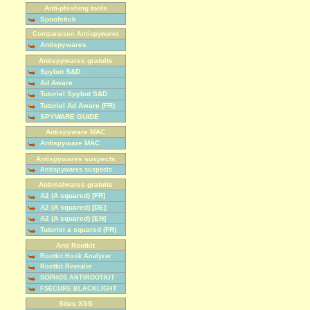
Anti-phishing tools
Spoofstick
Comparaison Antispywares
Antispywares
Antispywares gratuits
Spybot S&D
Ad Aware
Tutoriel Spybot S&D
Tutoriel Ad Aware (FR)
SPYWARE GUIDE
Antispyware MAC
Antispyware MAC
Antispywares suspects
Antispywares suspects
Antimalwares gratuits
A2 (A squared) [FR]
A2 (A squared) [DE]
A2 (A squared) [EN]
Tutoriel a squared (FR)
Anti Rootkit
Rootkit Hook Analyzer
Rootkit Revealer
SOPHOS ANTIROOTKIT
FSECURE BLACKLIGHT
Sites XSS