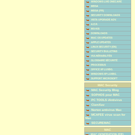
WINDOWS LIVE ONECARE
MBSA
MBSA (FR)
SECURITY DOWNLOADS
VISTA UPGRADE ADV.
A.E.R.
MS-KIS
DOWNLOADS
MAC OS UPDATES
APPLE UPDATES
LINUX SECURITY (EN)
SECURITY BULLETINS
VULNÉRABILITÉS
GLOSSAIRE SÉCURITÉ
PROCESSUS
OFFICE XP LUXBG.
WINDOWS XP LUXBG.
SUPPORT MICROSOFT
MAC Security
MAC Security Blog
SOPHOS pour MAC
PC TOOLS iAntivirus
ClamXav
Norton antivirus Mac
MCAFEE virus scan for
Mac
SECUREMAC
MAC
MAC GENERATION (FR)