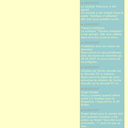
le 08/07/2007
Le module 'Parcours' a été
ajouté
Ce module a été intégré dans la
partie "Interface d'utilisation"
afin que vous puissiez suivre...
le 23/06/2007
Travaux pratiques
La rubrique "Travaux pratiques"
a été ajoutée. Elle sera utilisée
dans tous les cours et dans...
le 30/05/2007
Problèmes avec les bases de
données
Nous avons eu des problèmes
avec les bases de données au
28.05.2007 et nous avons dû
reconfigurer...
le 30/05/2007
Création de l'école virtuelle sur
la Sécurité PC et Internet
Nous avons le plaisir de vous
annoncer la création de l'école
virtuelle sur la sécurité PC et...
le 05/02/2007
Projet finalisé
Nous y sommes quand même
arrivé à le finaliser pour le
blogathon ! Aujourd’hui, le 05
février...
le 02/02/2007
Projet virtuel pour le monde réel
Une question anodine a été
posée au forum "Que dire à un
technicien...?" pour ne pas se
faire...