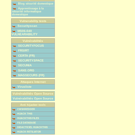
Blog sécurité domestique
Apprentissage à la
sécurité informatique
domestique
Vulnerability tests
Securityscan
MS06-040
VULNEARABILITY
Vulnérabilités
SECURITYFOCUS
FRSIRT
CERTA (FR)
SECURITYSPACE
SECUNIA
SANS.ORG
MAGSECURS (FR)
Attaques Internet
Virusliste
Vulnérabilités Open Source
Vulnérabilités Open Source
Anti hijacker tools
CWSHREDDER
HIJACK THIS
HIJACKTHIS FILES
FILE DATABASE
DIDACTICIEL HIJACKTHIS
HIJACK RETILIATOR