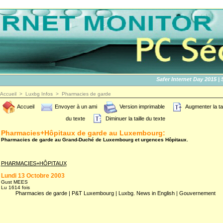
Safer Internet Day 2015 | SID
Accueil
>
Luxbg Infos
>
Pharmacies de garde
Accueil
Envoyer à un ami
Version imprimable
Augmenter la tai
du texte
Diminuer la taille du texte
Pharmacies+Hôpitaux de garde au Luxembourg:
Pharmacies de garde au Grand-Duché de Luxembourg et urgences Hôpitaux.
PHARMACIES+HÔPITAUX
Lundi 13 Octobre 2003
Gust MEES
Lu 1614 fois
Pharmacies de garde
|
P&T Luxembourg
|
Luxbg. News in English
|
Gouvernement