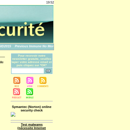
19:52
2015
Previous Immune No More: An Apple Story
The World's Biggest Data Breache
Pour recevoir notre
newsletter gratuite, veuillez
lle
taper votre adresse email et
puis cliquez sur *OK*
Symantec (Norton) online
security check
Test malwares
(nécessite Internet