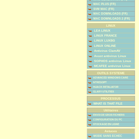
MAC PLUS (FR)
SVM MAC (FR)
MAC DOWNLOADS (FR)
MAC DOWNLOADS 2 (FR)
LINUX
LEA LINUX
LINUX FRANCE
LINUX LUXBG
LINUX ONLINE
Antivirus ClamAV
Avast antivirus Linux
SOPHOS antivirus Linux
MCAFEE antivirus Linux
OUTILS SYSTEME
ADVANCED WINDOWS CARE
NTREGOPT
HIJACK RETALIATOR
GLARY UTILITIES
PROCESSUS
WHAT IS THAT FILE
Utilitaires
ENVOI DE GROS FICHIERS
CONFIGURATION DU PC
STOCKAGE EN LIGNE
Astuces
MODE SANS ECHEC