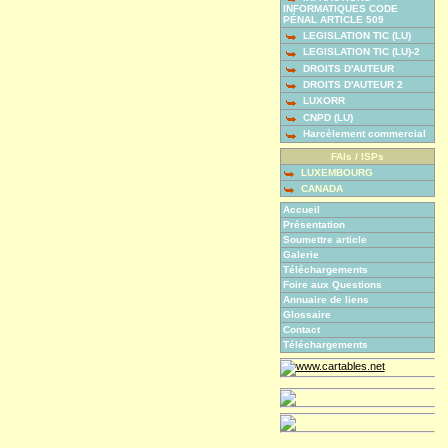
INFORMATIQUES CODE
PÉNAL ARTICLE 509
LEGISLATION TIC (LU)
LEGISLATION TIC (LU)-2
DROITS D'AUTEUR
DROITS D'AUTEUR 2
LUXORR
CNPD (LU)
Harcèlement commercial
FAIs / ISPs
LUXEMBOURG
CANADA
Accueil
Présentation
Soumettre article
Galerie
Téléchargements
Foire aux Questions
Annuaire de liens
Glossaire
Contact
Téléchargements