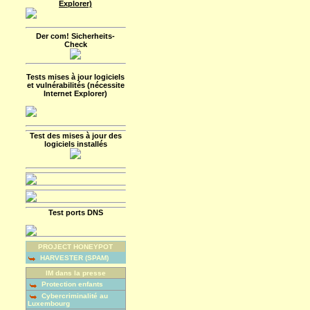
Explorer)
Der com! Sicherheits-
Check
Tests mises à jour logiciels
et vulnérabilités (nécessite
Internet Explorer)
Test des mises à jour des
logiciels installés
Test ports DNS
PROJECT HONEYPOT
HARVESTER (SPAM)
IM dans la presse
Protection enfants
Cybercriminalité au
Luxembourg