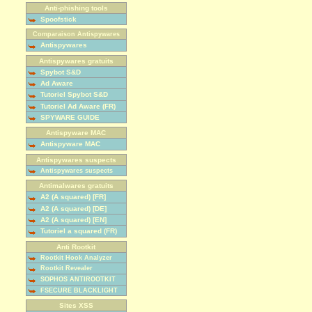
Anti-phishing tools
Spoofstick
Comparaison Antispywares
Antispywares
Antispywares gratuits
Spybot S&D
Ad Aware
Tutoriel Spybot S&D
Tutoriel Ad Aware (FR)
SPYWARE GUIDE
Antispyware MAC
Antispyware MAC
Antispywares suspects
Antispywares suspects
Antimalwares gratuits
A2 (A squared) [FR]
A2 (A squared) [DE]
A2 (A squared) [EN]
Tutoriel a squared (FR)
Anti Rootkit
Rootkit Hook Analyzer
Rootkit Revealer
SOPHOS ANTIROOTKIT
FSECURE BLACKLIGHT
Sites XSS