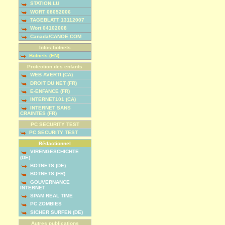
STATION.LU
WORT 08052006
TAGEBLATT 13112007
Wort 04102008
Canada/CANOE.COM
Infos botnets
Botnets (EN)
Protection des enfants
WEB AVERTI (CA)
DROIT DU NET (FR)
E-ENFANCE (FR)
INTERNET101 (CA)
INTERNET SANS
CRAINTES (FR)
PC SECURITY TEST
PC SECURITY TEST
Rédactionnel
VIRENGESCHICHTE
(DE)
BOTNETS (DE)
BOTNETS (FR)
GOUVERNANCE
INTERNET
SPAM REAL TIME
PC ZOMBIES
SICHER SURFEN (DE)
Autres publications