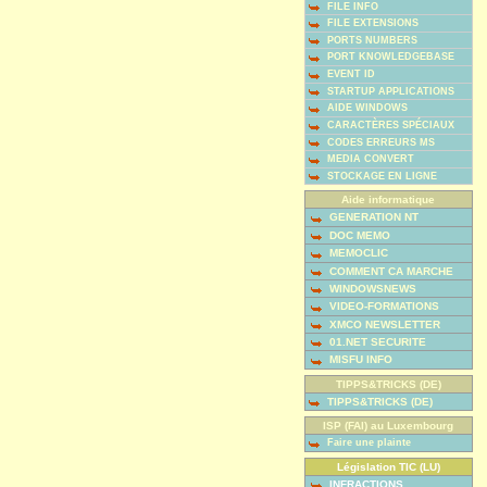
FILE INFO
FILE EXTENSIONS
PORTS NUMBERS
PORT KNOWLEDGEBASE
EVENT ID
STARTUP APPLICATIONS
AIDE WINDOWS
CARACTÈRES SPÉCIAUX
CODES ERREURS MS
MEDIA CONVERT
STOCKAGE EN LIGNE
Aide informatique
GENERATION NT
DOC MEMO
MEMOCLIC
COMMENT CA MARCHE
WINDOWSNEWS
VIDEO-FORMATIONS
XMCO NEWSLETTER
01.NET SECURITE
MISFU INFO
TIPPS&TRICKS (DE)
TIPPS&TRICKS (DE)
ISP (FAI) au Luxembourg
Faire une plainte
Législation TIC (LU)
INFRACTIONS