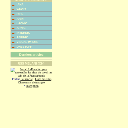
IANA
WHOIS
RIPE
ARIN
LACNIC
APNIC
INTERNIC
AFRINIC
VISUAL WHOIS
DNSSTUFF
Derniers articles
RSS MELANI (CH)
Portail
LaFrancité
:
Liste des sites
Classement thématique
*
Inscription