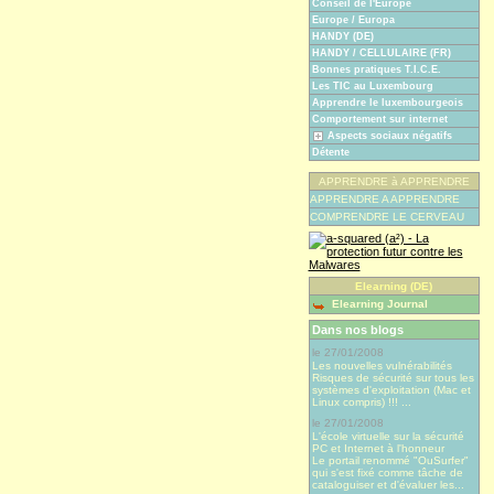
Conseil de l'Europe
Europe / Europa
HANDY (DE)
HANDY / CELLULAIRE (FR)
Bonnes pratiques T.I.C.E.
Les TIC au Luxembourg
Apprendre le luxembourgeois
Comportement sur internet
Aspects sociaux négatifs
Détente
APPRENDRE à APPRENDRE
APPRENDRE A APPRENDRE
COMPRENDRE LE CERVEAU
Elearning (DE)
Elearning Journal
Dans nos blogs
le 27/01/2008
Les nouvelles vulnérabilités
Risques de sécurité sur tous les
systèmes d'exploitation (Mac et
Linux compris) !!! ...
le 27/01/2008
L'école virtuelle sur la sécurité
PC et Internet à l'honneur
Le portail renommé "OuSurfer"
qui s'est fixé comme tâche de
cataloguiser et d'évaluer les...