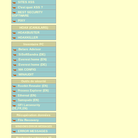
SITES XSS
C'est quoi XSS ?
BEST SECURITY
SOFTWARE
PIXY
HOAX (CANULARS)
HOAXBUSTER
HOAXKILLER
Inventaire PC
Belarc Advisor
SiSoftSandra (DE)
Everest home (EN)
Everest home (DE)
MA CONFIG
WINAUDIT
Outils de sécurité
Rootkit Revealer (EN)
Process Explorer (EN)
Ethereal (EN)
Samspade (EN)
GFI Lansecurity
(DE,FR,EN)
Récupération données
File Recovery
WINDOWS ERROR MESSAGES
ERROR MESSAGES
Recherche adresses IP