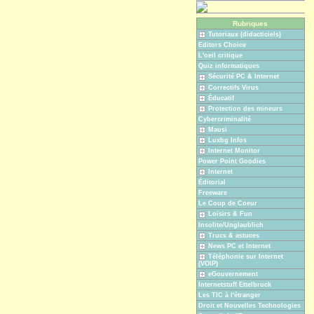
Rubriques
Tutoriaux (didacticiels)
Editors Choice
L'oeil critique
Quiz informatiques
Sécurité PC & Internet
Correctifs Virus
Éducatif
Protection des mineurs
Cybercriminalité
Mausi
Luxbg Infos
Internet Monitor
Power Point Goodies
Internet
Éditorial
Freeware
Le Coup de Coeur
Loisirs & Fun
Insolite/Unglaublich
Trucs & astuces
News PC et Internet
Téléphonie sur Internet
(VOIP)
eGouvernement
Internetstuff Ettelbruck
Les TIC à l'étranger
Droit et Nouvelles Technologies