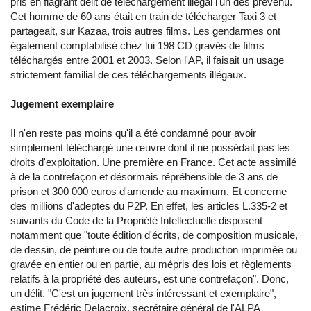
pris en flagrant délit de téléchargement illégal l'un des prévenu.
Cet homme de 60 ans était en train de télécharger Taxi 3 et
partageait, sur Kazaa, trois autres films. Les gendarmes ont
également comptabilisé chez lui 198 CD gravés de films
téléchargés entre 2001 et 2003. Selon l'AP, il faisait un usage
strictement familial de ces téléchargements illégaux.
Jugement exemplaire
Il n'en reste pas moins qu'il a été condamné pour avoir
simplement téléchargé une œuvre dont il ne possédait pas les
droits d'exploitation. Une première en France. Cet acte assimilé
à de la contrefaçon et désormais répréhensible de 3 ans de
prison et 300 000 euros d'amende au maximum. Et concerne
des millions d'adeptes du P2P. En effet, les articles L.335-2 et
suivants du Code de la Propriété Intellectuelle disposent
notamment que "toute édition d'écrits, de composition musicale,
de dessin, de peinture ou de toute autre production imprimée ou
gravée en entier ou en partie, au mépris des lois et règlements
relatifs à la propriété des auteurs, est une contrefaçon". Donc,
un délit. "C'est un jugement très intéressant et exemplaire",
estime Frédéric Delacroix, secrétaire général de l'ALPA