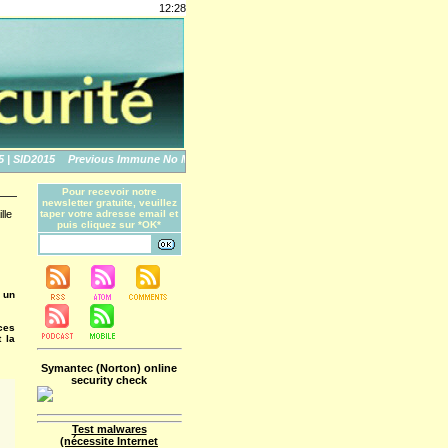
12:28
SID2015
Previous Immune No More: An Apple Story
The World's Biggest Data Brea
Pour recevoir notre
newsletter gratuite, veuillez
lle
taper votre adresse email et
puis cliquez sur *OK*
 un
ces
 la
Symantec (Norton) online
security check
Test malwares
(nécessite Internet