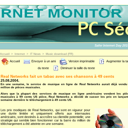
Safer Internet Day 2015 | 
Accueil
>
Internet
>
IT News
>
Music download (FR)
Accueil
Envoyer à un ami
Version imprimable
Augmenter la tai
du texte
Diminuer la taille du texte
Real Networks fait un tabac avec ses chansons à 49 cents
25.08.2004.
En une semaine, le service de musique en ligne de Real Networks aurait déjà vendu
million de pièces musicales.
Alors que la plupart des services de musique en ligne américains vendent les piè
musicales à 99 cents US pièce, Real Networks a décidé de casser les prix en lançant
semaine dernière le téléchargement à 49 cents US.
Les prix modiques de Real Networks, qui sont en vigueur pour
une durée limitée et uniquement offerts aux internautes
américains, sont destinés à accroître sa clientèle potentielle; une
stratégie qui semble bien fonctionner car la barre du million de
téléchargement a été atteinte en une semaine.