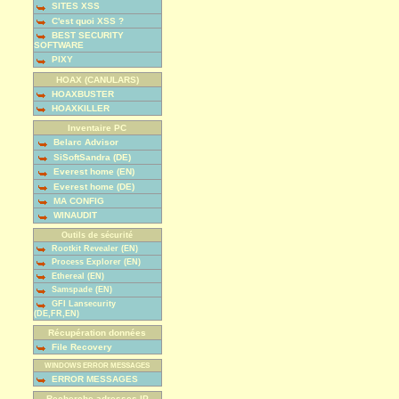
SITES XSS
C'est quoi XSS ?
BEST SECURITY
SOFTWARE
PIXY
HOAX (CANULARS)
HOAXBUSTER
HOAXKILLER
Inventaire PC
Belarc Advisor
SiSoftSandra (DE)
Everest home (EN)
Everest home (DE)
MA CONFIG
WINAUDIT
Outils de sécurité
Rootkit Revealer (EN)
Process Explorer (EN)
Ethereal (EN)
Samspade (EN)
GFI Lansecurity
(DE,FR,EN)
Récupération données
File Recovery
WINDOWS ERROR MESSAGES
ERROR MESSAGES
Recherche adresses IP