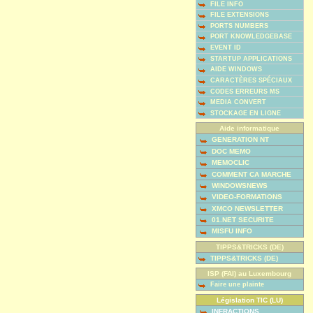
FILE INFO
FILE EXTENSIONS
PORTS NUMBERS
PORT KNOWLEDGEBASE
EVENT ID
STARTUP APPLICATIONS
AIDE WINDOWS
CARACTÈRES SPÉCIAUX
CODES ERREURS MS
MEDIA CONVERT
STOCKAGE EN LIGNE
Aide informatique
GENERATION NT
DOC MEMO
MEMOCLIC
COMMENT CA MARCHE
WINDOWSNEWS
VIDEO-FORMATIONS
XMCO NEWSLETTER
01.NET SECURITE
MISFU INFO
TIPPS&TRICKS (DE)
TIPPS&TRICKS (DE)
ISP (FAI) au Luxembourg
Faire une plainte
Législation TIC (LU)
INFRACTIONS