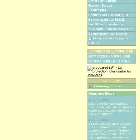
Conseil de l'Europe
Europe / Europa
HANDY (DE)
HANDY / CELLULAIRE (FR)
Bonnes pratiques T.I.C.E.
Les TIC au Luxembourg
Apprendre le luxembourgeois
Comportement sur internet
Aspects sociaux négatifs
Détente
APPRENDRE à APPRENDRE
APPRENDRE A APPRENDRE
COMPRENDRE LE CERVEAU
Elearning (DE)
Elearning Journal
Dans nos blogs
le 27/01/2008
Les nouvelles vulnérabilités
Risques de sécurité sur tous les
systèmes d'exploitation (Mac et
Linux compris) !!! ...
le 27/01/2008
L'école virtuelle sur la sécurité
PC et Internet à l'honneur
Le portail renommé "OuSurfer"
qui s'est fixé comme tâche de
cataloguiser et d'évaluer les...