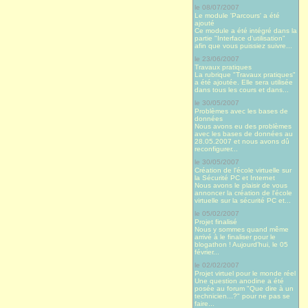
le 08/07/2007
Le module 'Parcours' a été
ajouté
Ce module a été intégré dans la
partie "Interface d'utilisation"
afin que vous puissiez suivre...
le 23/06/2007
Travaux pratiques
La rubrique "Travaux pratiques"
a été ajoutée. Elle sera utilisée
dans tous les cours et dans...
le 30/05/2007
Problèmes avec les bases de
données
Nous avons eu des problèmes
avec les bases de données au
28.05.2007 et nous avons dû
reconfigurer...
le 30/05/2007
Création de l'école virtuelle sur
la Sécurité PC et Internet
Nous avons le plaisir de vous
annoncer la création de l'école
virtuelle sur la sécurité PC et...
le 05/02/2007
Projet finalisé
Nous y sommes quand même
arrivé à le finaliser pour le
blogathon ! Aujourd’hui, le 05
février...
le 02/02/2007
Projet virtuel pour le monde réel
Une question anodine a été
posée au forum "Que dire à un
technicien...?" pour ne pas se
faire...