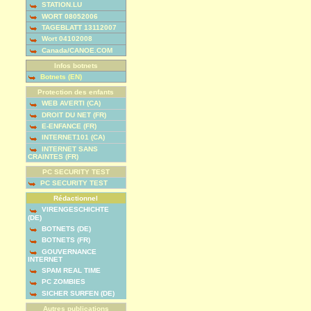
STATION.LU
WORT 08052006
TAGEBLATT 13112007
Wort 04102008
Canada/CANOE.COM
Infos botnets
Botnets (EN)
Protection des enfants
WEB AVERTI (CA)
DROIT DU NET (FR)
E-ENFANCE (FR)
INTERNET101 (CA)
INTERNET SANS
CRAINTES (FR)
PC SECURITY TEST
PC SECURITY TEST
Rédactionnel
VIRENGESCHICHTE
(DE)
BOTNETS (DE)
BOTNETS (FR)
GOUVERNANCE
INTERNET
SPAM REAL TIME
PC ZOMBIES
SICHER SURFEN (DE)
Autres publications