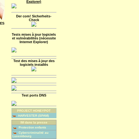
Explorer)
Der com! Sicherheits-
Check
EES
Tests mises à jour logiciels
et vulnérabilités (nécessite
Internet Explorer)
Test des mises à jour des
logiciels installés
Test ports DNS
PROJECT HONEYPOT
HARVESTER (SPAM)
IM dans la presse
Protection enfants
Cybercriminalité au
Luxembourg