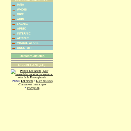
IANA
WHOIS
RIPE
ARIN
LACNIC
APNIC
INTERNIC
AFRINIC
VISUAL WHOIS
DNSSTUFF
Derniers articles
RSS MELANI (CH)
Portail
LaFrancité
:
Liste des sites
Classement thématique
*
Inscription