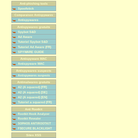
Anti-phishing tools
Spoofstick
Comparaison Antispywares
Antispywares
Antispywares gratuits
Spybot S&D
Ad Aware
Tutoriel Spybot S&D
Tutoriel Ad Aware (FR)
SPYWARE GUIDE
Antispyware MAC
Antispyware MAC
Antispywares suspects
Antispywares suspects
Antimalwares gratuits
A2 (A squared) [FR]
A2 (A squared) [DE]
A2 (A squared) [EN]
Tutoriel a squared (FR)
Anti Rootkit
Rootkit Hook Analyzer
Rootkit Revealer
SOPHOS ANTIROOTKIT
FSECURE BLACKLIGHT
Sites XSS