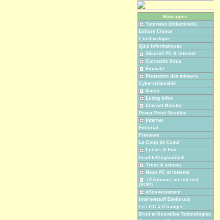
Rubriques
Tutoriaux (didacticiels)
Editors Choice
L'oeil critique
Quiz informatiques
Sécurité PC & Internet
Correctifs Virus
Éducatif
Protection des mineurs
Cybercriminalité
Mausi
Luxbg Infos
Internet Monitor
Power Point Goodies
Internet
Éditorial
Freeware
Le Coup de Coeur
Loisirs & Fun
Insolite/Unglaublich
Trucs & astuces
News PC et Internet
Téléphonie sur Internet
(VOIP)
eGouvernement
Internetstuff Ettelbruck
Les TIC à l'étranger
Droit et Nouvelles Technologies