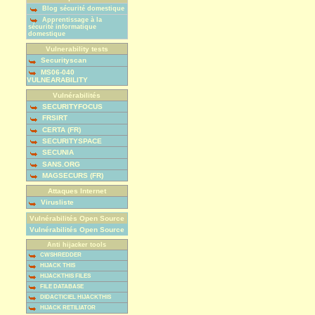
Blog sécurité domestique
Apprentissage à la
sécurité informatique
domestique
Vulnerability tests
Securityscan
MS06-040
VULNEARABILITY
Vulnérabilités
SECURITYFOCUS
FRSIRT
CERTA (FR)
SECURITYSPACE
SECUNIA
SANS.ORG
MAGSECURS (FR)
Attaques Internet
Virusliste
Vulnérabilités Open Source
Vulnérabilités Open Source
Anti hijacker tools
CWSHREDDER
HIJACK THIS
HIJACKTHIS FILES
FILE DATABASE
DIDACTICIEL HIJACKTHIS
HIJACK RETILIATOR