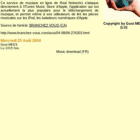
Ce service de musique en ligne de Real Networks s'attaque
directement à l'iTunes Music Store d'Apple, l'application qui est
actuellement la plus populaire pour le téléchargement de
musique, et permet même à ses utilisateurs de lire les pièces
musicales sur les iPod, les baladeurs numériques d'Apple.
Copyright by Gust M
Source de l'article:
BRANCHEZ VOUS (CA)
(LU)
http://www.branchez-vous.com/actu/04-08/08-276303.html
Mercredi 25 Août 2004
Gust MEES
Lu 1015 fois
Music download (FR)