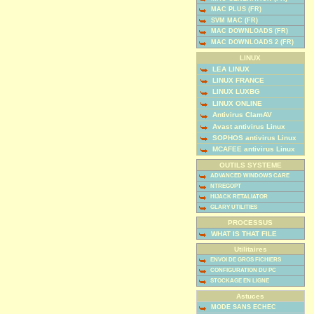
MAC PLUS (FR)
SVM MAC (FR)
MAC DOWNLOADS (FR)
MAC DOWNLOADS 2 (FR)
LINUX
LEA LINUX
LINUX FRANCE
LINUX LUXBG
LINUX ONLINE
Antivirus ClamAV
Avast antivirus Linux
SOPHOS antivirus Linux
MCAFEE antivirus Linux
OUTILS SYSTEME
ADVANCED WINDOWS CARE
NTREGOPT
HIJACK RETALIATOR
GLARY UTILITIES
PROCESSUS
WHAT IS THAT FILE
Utilitaires
ENVOI DE GROS FICHIERS
CONFIGURATION DU PC
STOCKAGE EN LIGNE
Astuces
MODE SANS ECHEC