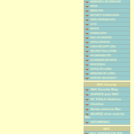
WINDOWS LIVE ONECARE
MBSA
MBSA (FR)
SECURITY DOWNLOADS
VISTA UPGRADE ADV.
A.E.R.
MS-KIS
DOWNLOADS
MAC OS UPDATES
APPLE UPDATES
LINUX SECURITY (EN)
SECURITY BULLETINS
VULNÉRABILITÉS
GLOSSAIRE SÉCURITÉ
PROCESSUS
OFFICE XP LUXBG.
WINDOWS XP LUXBG.
SUPPORT MICROSOFT
MAC Security
MAC Security Blog
SOPHOS pour MAC
PC TOOLS iAntivirus
ClamXav
Norton antivirus Mac
MCAFEE virus scan for
Mac
SECUREMAC
MAC
MAC GENERATION (FR)