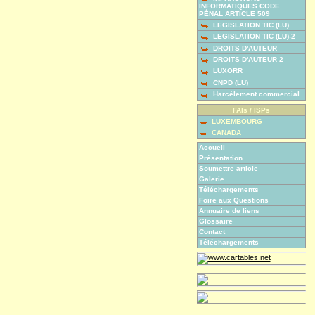
INFORMATIQUES CODE
PÉNAL ARTICLE 509
LEGISLATION TIC (LU)
LEGISLATION TIC (LU)-2
DROITS D'AUTEUR
DROITS D'AUTEUR 2
LUXORR
CNPD (LU)
Harcèlement commercial
FAIs / ISPs
LUXEMBOURG
CANADA
Accueil
Présentation
Soumettre article
Galerie
Téléchargements
Foire aux Questions
Annuaire de liens
Glossaire
Contact
Téléchargements