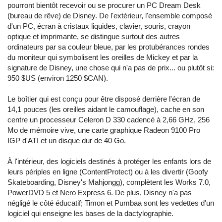
pourront bientôt recevoir ou se procurer un PC Dream Desk
(bureau de rêve) de Disney. De l'extérieur, l'ensemble composé
d'un PC, écran à cristaux liquides, clavier, souris, crayon
optique et imprimante, se distingue surtout des autres
ordinateurs par sa couleur bleue, par les protubérances rondes
du moniteur qui symbolisent les oreilles de Mickey et par la
signature de Disney, une chose qui n'a pas de prix... ou plutôt si:
950 $US (environ 1250 $CAN).
Le boîtier qui est conçu pour être disposé derrière l'écran de
14,1 pouces (les oreilles aidant le camouflage), cache en son
centre un processeur Celeron D 330 cadencé à 2,66 GHz, 256
Mo de mémoire vive, une carte graphique Radeon 9100 Pro
IGP d'ATI et un disque dur de 40 Go.
À l'intérieur, des logiciels destinés à protéger les enfants lors de
leurs périples en ligne (ContentProtect) ou à les divertir (Goofy
Skateboarding, Disney's Mahjongg), complètent les Works 7.0,
PowerDVD 5 et Nero Express 6. De plus, Disney n'a pas
négligé le côté éducatif; Timon et Pumbaa sont les vedettes d'un
logiciel qui enseigne les bases de la dactylographie.