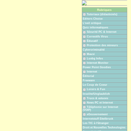
Rubriques
Tutoriaux (didacticiels)
Editors Choice
L'oeil critique
Quiz informatiques
Sécurité PC & Internet
Correctifs Virus
Éducatif
Protection des mineurs
Cybercriminalité
Mausi
Luxbg Infos
Internet Monitor
Power Point Goodies
Internet
Éditorial
Freeware
Le Coup de Coeur
Loisirs & Fun
Insolite/Unglaublich
Trucs & astuces
News PC et Internet
Téléphonie sur Internet
(VOIP)
eGouvernement
Internetstuff Ettelbruck
Les TIC à l'étranger
Droit et Nouvelles Technologies