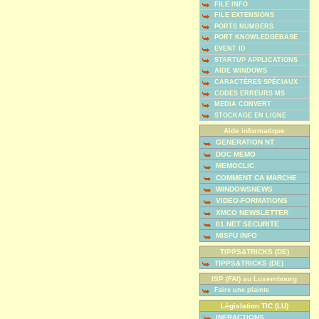
FILE INFO
FILE EXTENSIONS
PORTS NUMBERS
PORT KNOWLEDGEBASE
EVENT ID
STARTUP APPLICATIONS
AIDE WINDOWS
CARACTÈRES SPÉCIAUX
CODES ERREURS MS
MEDIA CONVERT
STOCKAGE EN LIGNE
Aide informatique
GENERATION NT
DOC MEMO
MEMOCLIC
COMMENT CA MARCHE
WINDOWSNEWS
VIDEO-FORMATIONS
XMCO NEWSLETTER
01.NET SECURITE
MISFU INFO
TIPPS&TRICKS (DE)
TIPPS&TRICKS (DE)
ISP (FAI) au Luxembourg
Faire une plainte
Législation TIC (LU)
INFRACTIONS