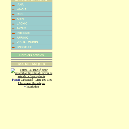
IANA
WHOIS
RIPE
ARIN
LACNIC
APNIC
INTERNIC
AFRINIC
VISUAL WHOIS
DNSSTUFF
Derniers articles
RSS MELANI (CH)
Portail
LaFrancité
:
Liste des sites
Classement thématique
*
Inscription