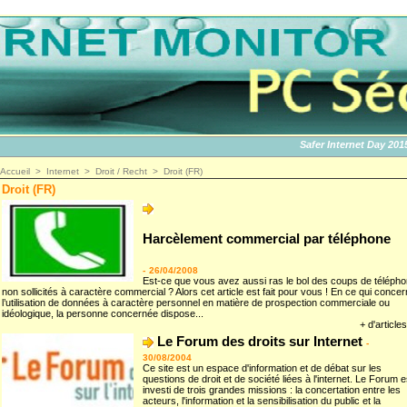
Safer Internet Day 2015 | 
Accueil
>
Internet
>
Droit / Recht
>
Droit (FR)
Droit (FR)
Harcèlement commercial par téléphone
-
26/04/2008
Est-ce que vous avez aussi ras le bol des coups de téléph
non sollicités à caractère commercial ? Alors cet article est fait pour vous ! En ce qui conce
l’utilisation de données à caractère personnel en matière de prospection commerciale ou
idéologique, la personne concernée dispose...
+ d'articles
Le Forum des droits sur Internet
-
30/08/2004
Ce site est un espace d'information et de débat sur les
questions de droit et de société liées à l'internet. Le Forum e
investi de trois grandes missions : la concertation entre les
acteurs, l'information et la sensibilisation du public et la