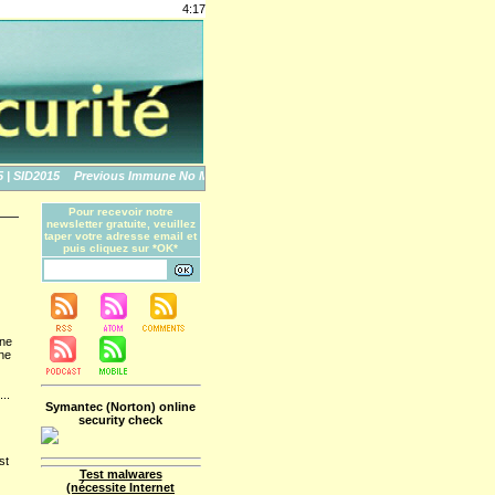
4:17
SID2015
Previous Immune No More: An Apple Story
The World's Biggest Data Brea
Pour recevoir notre
newsletter gratuite, veuillez
taper votre adresse email et
puis cliquez sur *OK*
one
rne
...
Symantec (Norton) online
security check
st
Test malwares
(nécessite Internet