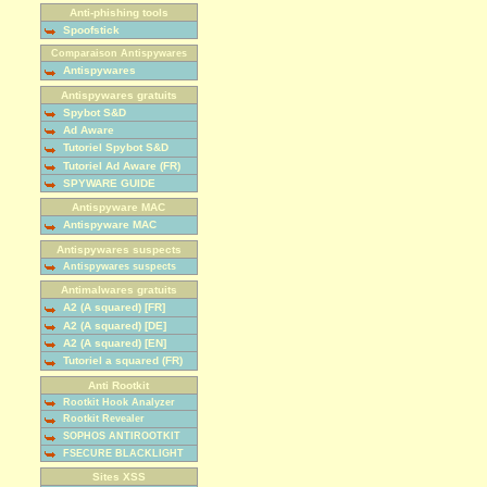
Anti-phishing tools
Spoofstick
Comparaison Antispywares
Antispywares
Antispywares gratuits
Spybot S&D
Ad Aware
Tutoriel Spybot S&D
Tutoriel Ad Aware (FR)
SPYWARE GUIDE
Antispyware MAC
Antispyware MAC
Antispywares suspects
Antispywares suspects
Antimalwares gratuits
A2 (A squared) [FR]
A2 (A squared) [DE]
A2 (A squared) [EN]
Tutoriel a squared (FR)
Anti Rootkit
Rootkit Hook Analyzer
Rootkit Revealer
SOPHOS ANTIROOTKIT
FSECURE BLACKLIGHT
Sites XSS