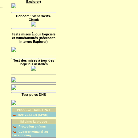
Explorer)
...
Der com! Sicherheits-
Check
Tests mises à jour logiciels
et vulnérabilités (nécessite
Internet Explorer)
Test des mises à jour des
logiciels installés
Test ports DNS
PROJECT HONEYPOT
HARVESTER (SPAM)
IM dans la presse
Protection enfants
Cybercriminalité au
Luxembourg