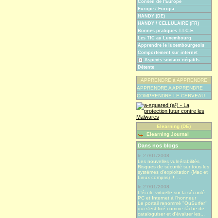
Conseil de l'Europe
Europe / Europa
HANDY (DE)
HANDY / CELLULAIRE (FR)
Bonnes pratiques T.I.C.E.
Les TIC au Luxembourg
Apprendre le luxembourgeois
Comportement sur internet
Aspects sociaux négatifs
Détente
APPRENDRE à APPRENDRE
APPRENDRE A APPRENDRE
COMPRENDRE LE CERVEAU
Elearning (DE)
Elearning Journal
Dans nos blogs
le 27/01/2008
Les nouvelles vulnérabilités
Risques de sécurité sur tous les
systèmes d'exploitation (Mac et
Linux compris) !!! ...
le 27/01/2008
L'école virtuelle sur la sécurité
PC et Internet à l'honneur
Le portail renommé "OuSurfer"
qui s'est fixé comme tâche de
cataloguiser et d'évaluer les...