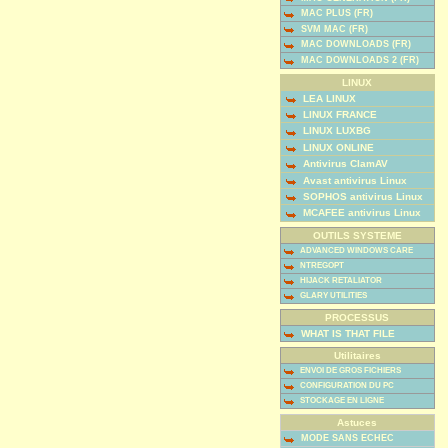
MAC PLUS (FR)
SVM MAC (FR)
MAC DOWNLOADS (FR)
MAC DOWNLOADS 2 (FR)
LINUX
LEA LINUX
LINUX FRANCE
LINUX LUXBG
LINUX ONLINE
Antivirus ClamAV
Avast antivirus Linux
SOPHOS antivirus Linux
MCAFEE antivirus Linux
OUTILS SYSTEME
ADVANCED WINDOWS CARE
NTREGOPT
HIJACK RETALIATOR
GLARY UTILITIES
PROCESSUS
WHAT IS THAT FILE
Utilitaires
ENVOI DE GROS FICHIERS
CONFIGURATION DU PC
STOCKAGE EN LIGNE
Astuces
MODE SANS ECHEC