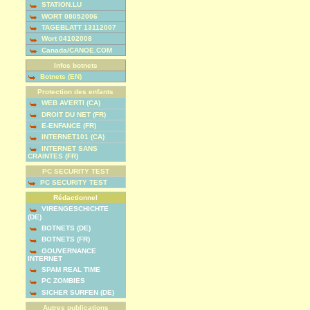
STATION.LU
WORT 08052006
TAGEBLATT 13112007
Wort 04102008
Canada/CANOE.COM
Infos botnets
Botnets (EN)
Protection des enfants
WEB AVERTI (CA)
DROIT DU NET (FR)
E-ENFANCE (FR)
INTERNET101 (CA)
INTERNET SANS
CRAINTES (FR)
PC SECURITY TEST
PC SECURITY TEST
Rédactionnel
VIRENGESCHICHTE
(DE)
BOTNETS (DE)
BOTNETS (FR)
GOUVERNANCE
INTERNET
SPAM REAL TIME
PC ZOMBIES
SICHER SURFEN (DE)
Autres publications