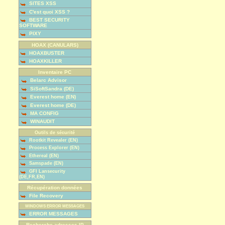
SITES XSS
C'est quoi XSS ?
BEST SECURITY
SOFTWARE
PIXY
HOAX (CANULARS)
HOAXBUSTER
HOAXKILLER
Inventaire PC
Belarc Advisor
SiSoftSandra (DE)
Everest home (EN)
Everest home (DE)
MA CONFIG
WINAUDIT
Outils de sécurité
Rootkit Revealer (EN)
Process Explorer (EN)
Ethereal (EN)
Samspade (EN)
GFI Lansecurity
(DE,FR,EN)
Récupération données
File Recovery
WINDOWS ERROR MESSAGES
ERROR MESSAGES
Recherche adresses IP