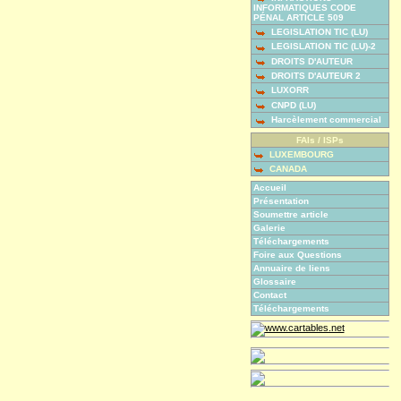
INFORMATIQUES CODE
PÉNAL ARTICLE 509
LEGISLATION TIC (LU)
LEGISLATION TIC (LU)-2
DROITS D'AUTEUR
DROITS D'AUTEUR 2
LUXORR
CNPD (LU)
Harcèlement commercial
FAIs / ISPs
LUXEMBOURG
CANADA
Accueil
Présentation
Soumettre article
Galerie
Téléchargements
Foire aux Questions
Annuaire de liens
Glossaire
Contact
Téléchargements