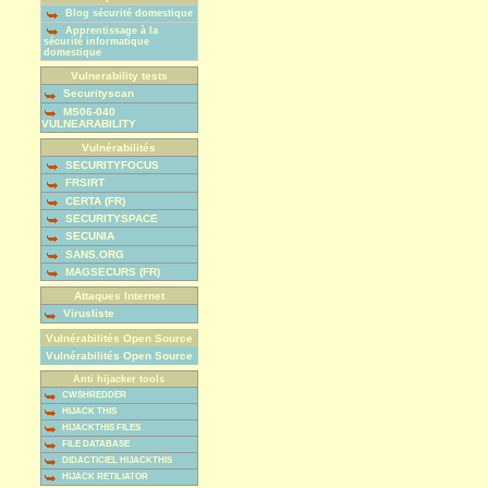
Blog sécurité domestique
Apprentissage à la
sécurité informatique
domestique
Vulnerability tests
Securityscan
MS06-040
VULNEARABILITY
Vulnérabilités
SECURITYFOCUS
FRSIRT
CERTA (FR)
SECURITYSPACE
SECUNIA
SANS.ORG
MAGSECURS (FR)
Attaques Internet
Virusliste
Vulnérabilités Open Source
Vulnérabilités Open Source
Anti hijacker tools
CWSHREDDER
HIJACK THIS
HIJACKTHIS FILES
FILE DATABASE
DIDACTICIEL HIJACKTHIS
HIJACK RETILIATOR