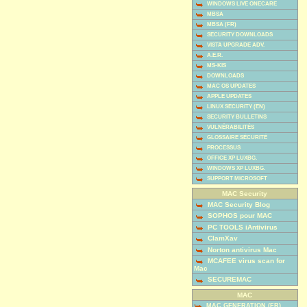
WINDOWS LIVE ONECARE
MBSA
MBSA (FR)
SECURITY DOWNLOADS
VISTA UPGRADE ADV.
A.E.R.
MS-KIS
DOWNLOADS
MAC OS UPDATES
APPLE UPDATES
LINUX SECURITY (EN)
SECURITY BULLETINS
VULNÉRABILITÉS
GLOSSAIRE SÉCURITÉ
PROCESSUS
OFFICE XP LUXBG.
WINDOWS XP LUXBG.
SUPPORT MICROSOFT
MAC Security
MAC Security Blog
SOPHOS pour MAC
PC TOOLS iAntivirus
ClamXav
Norton antivirus Mac
MCAFEE virus scan for
Mac
SECUREMAC
MAC
MAC GENERATION (FR)