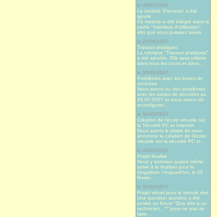
le 08/07/2007
Le module 'Parcours' a été
ajouté
Ce module a été intégré dans la
partie "Interface d'utilisation"
afin que vous puissiez suivre...
le 23/06/2007
Travaux pratiques
La rubrique "Travaux pratiques"
a été ajoutée. Elle sera utilisée
dans tous les cours et dans...
le 30/05/2007
Problèmes avec les bases de
données
Nous avons eu des problèmes
avec les bases de données au
28.05.2007 et nous avons dû
reconfigurer...
le 30/05/2007
Création de l'école virtuelle sur
la Sécurité PC et Internet
Nous avons le plaisir de vous
annoncer la création de l'école
virtuelle sur la sécurité PC et...
le 05/02/2007
Projet finalisé
Nous y sommes quand même
arrivé à le finaliser pour le
blogathon ! Aujourd’hui, le 05
février...
le 02/02/2007
Projet virtuel pour le monde réel
Une question anodine a été
posée au forum "Que dire à un
technicien...?" pour ne pas se
faire...