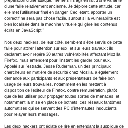
préparation d'une attaque, même s'il s'agit en fait d'une variante
d'une faille relativement ancienne. Je déplore cette attitude, car
elle met l'utilisateur final en danger. Ceci étant, apporter un
correctif ne sera pas chose facile, surtout si la vulnérabilité est
bien localisée dans la machine virtuelle qui gère les contenus
écrits en JavaScript."
Nos deux hackers, de leur côté, semblent s'être servis de cette
faille pour attirer l'attention sur eux, et sur leurs travaux ; ils
déclarent avoir repéré 30 autres vulnérabilités affectant Mozilla
Firefox, mais entendent pour l'instant les garder pour eux.
Appelé sur l'estrade, Jesse Ruderman, un des principaux
chercheurs en matière de sécurité chez Mozilla, a également
demandé aux participants et aux présentateurs de faire bon
usage de leurs trouvailles, notamment en les mettant à
disposition de l'éditeur de Firefox, contre rémunération, plutôt
que de les utiliser pour propager toutes sortes de menaces, et
notamment la mise en place de botnets, ces réseaux fantômes
automatisés qui se servent des PC d'internautes insouciants
pour relayer leurs messages.
Les deux hackers ont éclaté de rire en entendant la supplique de