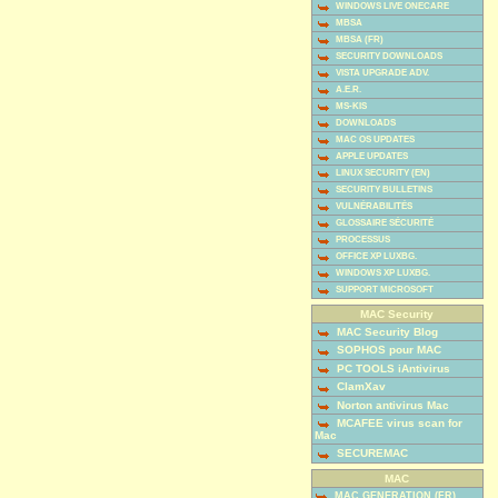
WINDOWS LIVE ONECARE
MBSA
MBSA (FR)
SECURITY DOWNLOADS
VISTA UPGRADE ADV.
A.E.R.
MS-KIS
DOWNLOADS
MAC OS UPDATES
APPLE UPDATES
LINUX SECURITY (EN)
SECURITY BULLETINS
VULNÉRABILITÉS
GLOSSAIRE SÉCURITÉ
PROCESSUS
OFFICE XP LUXBG.
WINDOWS XP LUXBG.
SUPPORT MICROSOFT
MAC Security
MAC Security Blog
SOPHOS pour MAC
PC TOOLS iAntivirus
ClamXav
Norton antivirus Mac
MCAFEE virus scan for
Mac
SECUREMAC
MAC
MAC GENERATION (FR)