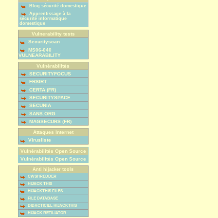
Blog sécurité domestique
Apprentissage à la
sécurité informatique
domestique
Vulnerability tests
Securityscan
MS06-040
VULNEARABILITY
Vulnérabilités
SECURITYFOCUS
FRSIRT
CERTA (FR)
SECURITYSPACE
SECUNIA
SANS.ORG
MAGSECURS (FR)
Attaques Internet
Virusliste
Vulnérabilités Open Source
Vulnérabilités Open Source
Anti hijacker tools
CWSHREDDER
HIJACK THIS
HIJACKTHIS FILES
FILE DATABASE
DIDACTICIEL HIJACKTHIS
HIJACK RETILIATOR