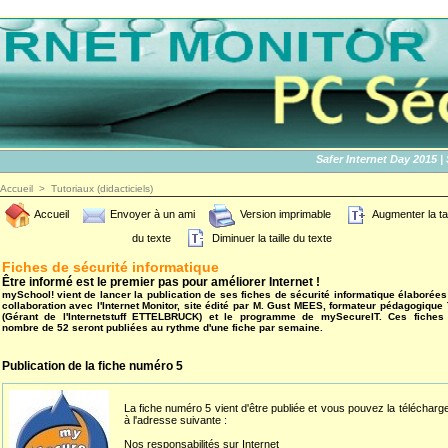
Safer Internet Day 2015 | SID
Accueil
>
Tutoriaux (didacticiels)
Accueil
Envoyer à un ami
Version imprimable
Augmenter la tai
du texte
Diminuer la taille du texte
Fiches de sécurité informatique
Être informé est le premier pas pour améliorer Internet !
mySchool! vient de lancer la publication de ses fiches de sécurité informatique élaborées
collaboration avec l'Internet Monitor, site édité par M. Gust MEES, formateur pédagogique 
(Gérant de l'Internetstuff ETTELBRUCK) et le programme de mySecureIT. Ces fiches
nombre de 52 seront publiées au rythme d'une fiche par semaine.
Publication de la fiche numéro 5
La fiche numéro 5 vient d'être publiée et vous pouvez la télécharg
à l'adresse suivante :
Nos responsabilités sur Internet