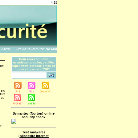
4:15
2015
Previous Immune No More: An Apple Story
The World's Biggest Data Breache
Pour recevoir notre
newsletter gratuite, veuillez
lle
taper votre adresse email et
puis cliquez sur *OK*
 en
TIC
 au
Symantec (Norton) online
security check
er
Test malwares
(nécessite Internet