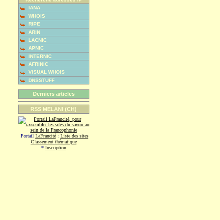
IANA
WHOIS
RIPE
ARIN
LACNIC
APNIC
INTERNIC
AFRINIC
VISUAL WHOIS
DNSSTUFF
Derniers articles
RSS MELANI (CH)
Portail
LaFrancité
:
Liste des sites
Classement thématique
*
Inscription