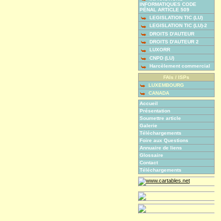
INFORMATIQUES CODE
PÉNAL ARTICLE 509
LEGISLATION TIC (LU)
LEGISLATION TIC (LU)-2
DROITS D'AUTEUR
DROITS D'AUTEUR 2
LUXORR
CNPD (LU)
Harcèlement commercial
FAIs / ISPs
LUXEMBOURG
CANADA
Accueil
Présentation
Soumettre article
Galerie
Téléchargements
Foire aux Questions
Annuaire de liens
Glossaire
Contact
Téléchargements