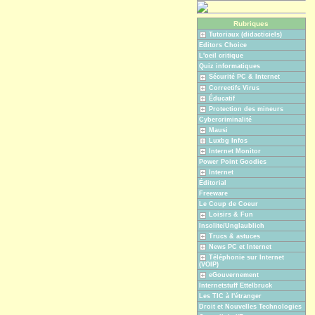
Rubriques
Tutoriaux (didacticiels)
Editors Choice
L'oeil critique
Quiz informatiques
Sécurité PC & Internet
Correctifs Virus
Éducatif
Protection des mineurs
Cybercriminalité
Mausi
Luxbg Infos
Internet Monitor
Power Point Goodies
Internet
Éditorial
Freeware
Le Coup de Coeur
Loisirs & Fun
Insolite/Unglaublich
Trucs & astuces
News PC et Internet
Téléphonie sur Internet
(VOIP)
eGouvernement
Internetstuff Ettelbruck
Les TIC à l'étranger
Droit et Nouvelles Technologies