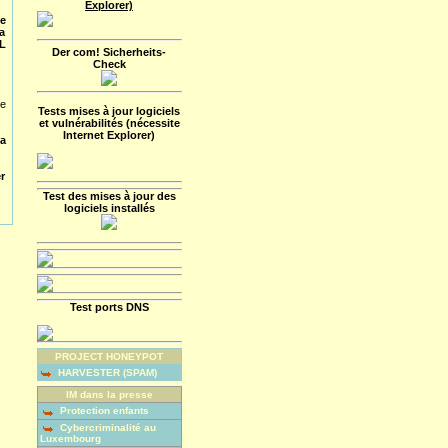
Explorer)
e
a
RL
Der com! Sicherheits-
Check
re
Tests mises à jour logiciels
et vulnérabilités (nécessite
Internet Explorer)
la
er
Test des mises à jour des
logiciels installés
Test ports DNS
PROJECT HONEYPOT
HARVESTER (SPAM)
IM dans la presse
Protection enfants
Cybercriminalité au
Luxembourg