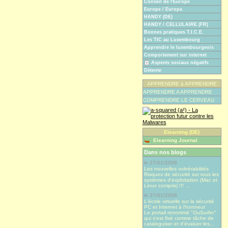
Conseil de l'Europe
Europe / Europa
HANDY (DE)
HANDY / CELLULAIRE (FR)
Bonnes pratiques T.I.C.E.
Les TIC au Luxembourg
Apprendre le luxembourgeois
Comportement sur internet
Aspects sociaux négatifs
Détente
APPRENDRE à APPRENDRE
APPRENDRE A APPRENDRE
COMPRENDRE LE CERVEAU
Elearning (DE)
Elearning Journal
Dans nos blogs
le 27/01/2008
Les nouvelles vulnérabilités
Risques de sécurité sur tous les
systèmes d'exploitation (Mac et
Linux compris) !!! ...
le 27/01/2008
L'école virtuelle sur la sécurité
PC et Internet à l'honneur
Le portail renommé "OuSurfer"
qui s'est fixé comme tâche de
cataloguiser et d'évaluer les...