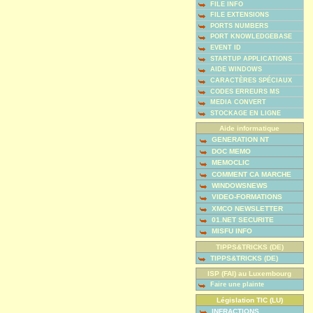
FILE INFO
FILE EXTENSIONS
PORTS NUMBERS
PORT KNOWLEDGEBASE
EVENT ID
STARTUP APPLICATIONS
AIDE WINDOWS
CARACTÈRES SPÉCIAUX
CODES ERREURS MS
MEDIA CONVERT
STOCKAGE EN LIGNE
Aide informatique
GENERATION NT
DOC MEMO
MEMOCLIC
COMMENT CA MARCHE
WINDOWSNEWS
VIDEO-FORMATIONS
XMCO NEWSLETTER
01.NET SECURITE
MISFU INFO
TIPPS&TRICKS (DE)
TIPPS&TRICKS (DE)
ISP (FAI) au Luxembourg
Faire une plainte
Législation TIC (LU)
INFRACTIONS