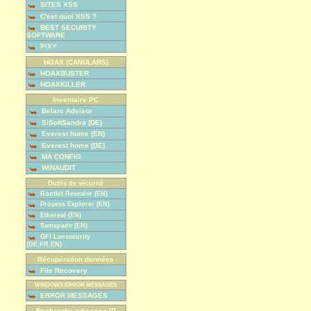
SITES XSS
C'est quoi XSS ?
BEST SECURITY
SOFTWARE
PIXY
HOAX (CANULARS)
HOAXBUSTER
HOAXKILLER
Inventaire PC
Belarc Advisor
SiSoftSandra (DE)
Everest home (EN)
Everest home (DE)
MA CONFIG
WINAUDIT
Outils de sécurité
Rootkit Revealer (EN)
Process Explorer (EN)
Ethereal (EN)
Samspade (EN)
GFI Lansecurity
(DE,FR,EN)
Récupération données
File Recovery
WINDOWS ERROR MESSAGES
ERROR MESSAGES
Recherche adresses IP