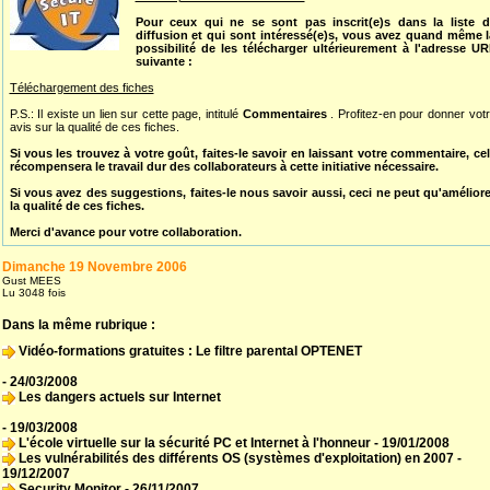
Pour ceux qui ne se sont pas inscrit(e)s dans la liste d
diffusion et qui sont intéressé(e)s, vous avez quand même l
possibilité de les télécharger ultérieurement à l'adresse U
suivante :
Téléchargement des fiches
P.S.: Il existe un lien sur cette page, intitulé
Commentaires
. Profitez-en pour donner vot
avis sur la qualité de ces fiches.
Si vous les trouvez à votre goût, faites-le savoir en laissant votre commentaire, ce
récompensera le travail dur des collaborateurs à cette initiative nécessaire.
Si vous avez des suggestions, faites-le nous savoir aussi, ceci ne peut qu'amélior
la qualité de ces fiches.
Merci d'avance pour votre collaboration.
Dimanche 19 Novembre 2006
Gust MEES
Lu 3048 fois
Dans la même rubrique :
Vidéo-formations gratuites : Le filtre parental OPTENET
- 24/03/2008
Les dangers actuels sur Internet
- 19/03/2008
L'école virtuelle sur la sécurité PC et Internet à l'honneur
- 19/01/2008
Les vulnérabilités des différents OS (systèmes d'exploitation) en 2007
-
19/12/2007
Security Monitor
- 26/11/2007