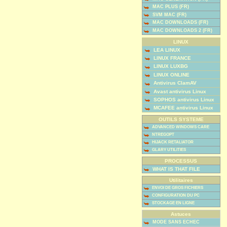
MAC PLUS (FR)
SVM MAC (FR)
MAC DOWNLOADS (FR)
MAC DOWNLOADS 2 (FR)
LINUX
LEA LINUX
LINUX FRANCE
LINUX LUXBG
LINUX ONLINE
Antivirus ClamAV
Avast antivirus Linux
SOPHOS antivirus Linux
MCAFEE antivirus Linux
OUTILS SYSTEME
ADVANCED WINDOWS CARE
NTREGOPT
HIJACK RETALIATOR
GLARY UTILITIES
PROCESSUS
WHAT IS THAT FILE
Utilitaires
ENVOI DE GROS FICHIERS
CONFIGURATION DU PC
STOCKAGE EN LIGNE
Astuces
MODE SANS ECHEC