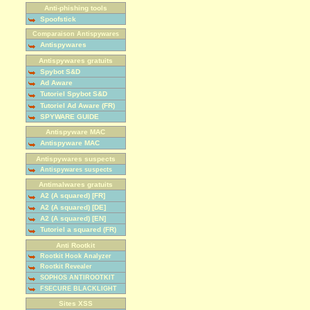
Anti-phishing tools
Spoofstick
Comparaison Antispywares
Antispywares
Antispywares gratuits
Spybot S&D
Ad Aware
Tutoriel Spybot S&D
Tutoriel Ad Aware (FR)
SPYWARE GUIDE
Antispyware MAC
Antispyware MAC
Antispywares suspects
Antispywares suspects
Antimalwares gratuits
A2 (A squared) [FR]
A2 (A squared) [DE]
A2 (A squared) [EN]
Tutoriel a squared (FR)
Anti Rootkit
Rootkit Hook Analyzer
Rootkit Revealer
SOPHOS ANTIROOTKIT
FSECURE BLACKLIGHT
Sites XSS