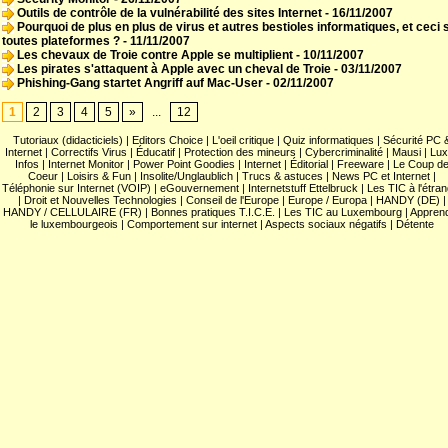
Outils de contrôle de la vulnérabilité des sites Internet
- 16/11/2007
Pourquoi de plus en plus de virus et autres bestioles informatiques, et ceci 
toutes plateformes ?
- 11/11/2007
Les chevaux de Troie contre Apple se multiplient
- 10/11/2007
Les pirates s'attaquent à Apple avec un cheval de Troie
- 03/11/2007
Phishing-Gang startet Angriff auf Mac-User
- 02/11/2007
1
2
3
4
5
»
...
12
Tutoriaux (didacticiels)
|
Editors Choice
|
L'oeil critique
|
Quiz informatiques
|
Sécurité PC 
Internet
|
Correctifs Virus
|
Éducatif
|
Protection des mineurs
|
Cybercriminalité
|
Mausi
|
Lux
Infos
|
Internet Monitor
|
Power Point Goodies
|
Internet
|
Éditorial
|
Freeware
|
Le Coup d
Coeur
|
Loisirs & Fun
|
Insolite/Unglaublich
|
Trucs & astuces
|
News PC et Internet
|
Téléphonie sur Internet (VOIP)
|
eGouvernement
|
Internetstuff Ettelbruck
|
Les TIC à l'étra
|
Droit et Nouvelles Technologies
|
Conseil de l'Europe
|
Europe / Europa
|
HANDY (DE)
|
HANDY / CELLULAIRE (FR)
|
Bonnes pratiques T.I.C.E.
|
Les TIC au Luxembourg
|
Appren
le luxembourgeois
|
Comportement sur internet
|
Aspects sociaux négatifs
|
Détente