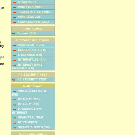
STATION.LU
WORT 08052006
sur
TAGEBLATT 13112007
Wort 04102008
Canada/CANOE.COM
Infos botnets
Botnets (EN)
Protection des enfants
&
WEB AVERTI (CA)
bg
e
DROIT DU NET (FR)
E-ENFANCE (FR)
nger
INTERNET101 (CA)
dre
INTERNET SANS
CRAINTES (FR)
PC SECURITY TEST
PC SECURITY TEST
Rédactionnel
VIRENGESCHICHTE
(DE)
BOTNETS (DE)
BOTNETS (FR)
GOUVERNANCE
INTERNET
SPAM REAL TIME
PC ZOMBIES
SICHER SURFEN (DE)
Autres publications