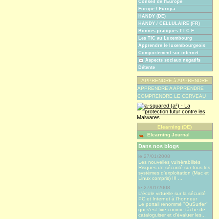
Conseil de l'Europe
Europe / Europa
HANDY (DE)
HANDY / CELLULAIRE (FR)
Bonnes pratiques T.I.C.E.
Les TIC au Luxembourg
Apprendre le luxembourgeois
Comportement sur internet
Aspects sociaux négatifs
Détente
APPRENDRE à APPRENDRE
APPRENDRE A APPRENDRE
COMPRENDRE LE CERVEAU
Elearning (DE)
Elearning Journal
Dans nos blogs
le 27/01/2008
Les nouvelles vulnérabilités
Risques de sécurité sur tous les
systèmes d'exploitation (Mac et
Linux compris) !!! ...
le 27/01/2008
L'école virtuelle sur la sécurité
PC et Internet à l'honneur
Le portail renommé "OuSurfer"
qui s'est fixé comme tâche de
cataloguiser et d'évaluer les...