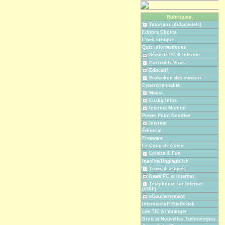
Rubriques
Tutoriaux (didacticiels)
Editors Choice
L'oeil critique
Quiz informatiques
Sécurité PC & Internet
Correctifs Virus
Éducatif
Protection des mineurs
Cybercriminalité
Mausi
Luxbg Infos
Internet Monitor
Power Point Goodies
Internet
Éditorial
Freeware
Le Coup de Coeur
Loisirs & Fun
Insolite/Unglaublich
Trucs & astuces
News PC et Internet
Téléphonie sur Internet
(VOIP)
eGouvernement
Internetstuff Ettelbruck
Les TIC à l'étranger
Droit et Nouvelles Technologies