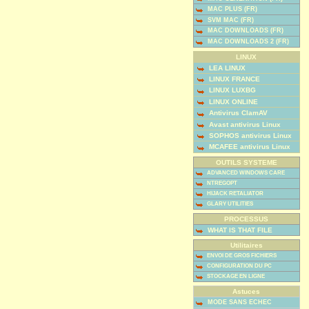
MAC PLUS (FR)
SVM MAC (FR)
MAC DOWNLOADS (FR)
MAC DOWNLOADS 2 (FR)
LINUX
LEA LINUX
LINUX FRANCE
LINUX LUXBG
LINUX ONLINE
Antivirus ClamAV
Avast antivirus Linux
SOPHOS antivirus Linux
MCAFEE antivirus Linux
OUTILS SYSTEME
ADVANCED WINDOWS CARE
NTREGOPT
HIJACK RETALIATOR
GLARY UTILITIES
PROCESSUS
WHAT IS THAT FILE
Utilitaires
ENVOI DE GROS FICHIERS
CONFIGURATION DU PC
STOCKAGE EN LIGNE
Astuces
MODE SANS ECHEC