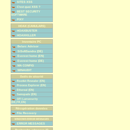
SITES XSS
C'est quoi XSS ?
BEST SECURITY
SOFTWARE
PIXY
HOAX (CANULARS)
HOAXBUSTER
HOAXKILLER
Inventaire PC
Belarc Advisor
SiSoftSandra (DE)
Everest home (EN)
Everest home (DE)
MA CONFIG
WINAUDIT
Outils de sécurité
Rootkit Revealer (EN)
Process Explorer (EN)
Ethereal (EN)
Samspade (EN)
GFI Lansecurity
(DE,FR,EN)
Récupération données
File Recovery
WINDOWS ERROR MESSAGES
ERROR MESSAGES
Recherche adresses IP