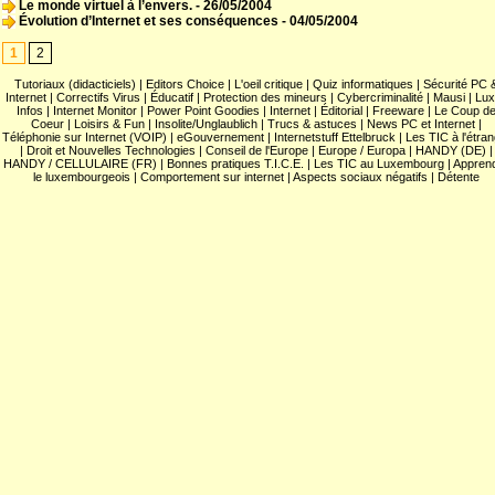
Le monde virtuel à l’envers.
- 26/05/2004
Évolution d’Internet et ses conséquences
- 04/05/2004
1
2
Tutoriaux (didacticiels)
|
Editors Choice
|
L'oeil critique
|
Quiz informatiques
|
Sécurité PC 
Internet
|
Correctifs Virus
|
Éducatif
|
Protection des mineurs
|
Cybercriminalité
|
Mausi
|
Lux
Infos
|
Internet Monitor
|
Power Point Goodies
|
Internet
|
Éditorial
|
Freeware
|
Le Coup d
Coeur
|
Loisirs & Fun
|
Insolite/Unglaublich
|
Trucs & astuces
|
News PC et Internet
|
Téléphonie sur Internet (VOIP)
|
eGouvernement
|
Internetstuff Ettelbruck
|
Les TIC à l'étra
|
Droit et Nouvelles Technologies
|
Conseil de l'Europe
|
Europe / Europa
|
HANDY (DE)
|
HANDY / CELLULAIRE (FR)
|
Bonnes pratiques T.I.C.E.
|
Les TIC au Luxembourg
|
Appren
le luxembourgeois
|
Comportement sur internet
|
Aspects sociaux négatifs
|
Détente