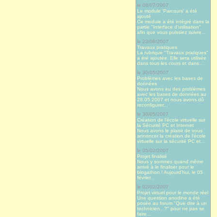
le 08/07/2007
Le module 'Parcours' a été
ajouté
Ce module a été intégré dans la
partie "Interface d'utilisation"
afin que vous puissiez suivre...
le 23/06/2007
Travaux pratiques
La rubrique "Travaux pratiques"
a été ajoutée. Elle sera utilisée
dans tous les cours et dans...
le 30/05/2007
Problèmes avec les bases de
données
Nous avons eu des problèmes
avec les bases de données au
28.05.2007 et nous avons dû
reconfigurer...
le 30/05/2007
Création de l'école virtuelle sur
la Sécurité PC et Internet
Nous avons le plaisir de vous
annoncer la création de l'école
virtuelle sur la sécurité PC et...
le 05/02/2007
Projet finalisé
Nous y sommes quand même
arrivé à le finaliser pour le
blogathon ! Aujourd’hui, le 05
février...
le 02/02/2007
Projet virtuel pour le monde réel
Une question anodine a été
posée au forum "Que dire à un
technicien...?" pour ne pas se
faire...