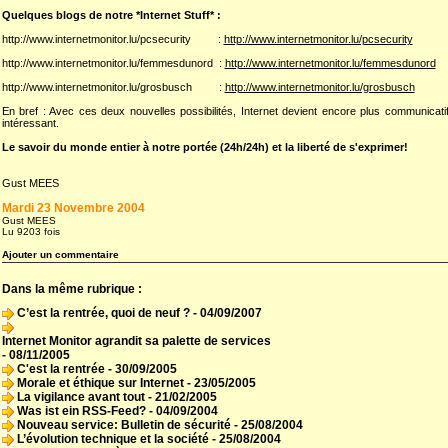
Quelques blogs de notre *Internet Stuff* :
http://www.internetmonitor.lu/pcsecurity :
http://www.internetmonitor.lu/pcsecurity
http://www.internetmonitor.lu/femmesdunord :
http://www.internetmonitor.lu/femmesdunord
http://www.internetmonitor.lu/grosbusch :
http://www.internetmonitor.lu/grosbusch
En bref : Avec ces deux nouvelles possibilités, Internet devient encore plus communicatif
intéressant.
Le savoir du monde entier à notre portée (24h/24h) et la liberté de s'exprimer!
Gust MEES
Mardi 23 Novembre 2004
Gust MEES
Lu 9203 fois
Ajouter un commentaire
Dans la même rubrique :
C’est la rentrée, quoi de neuf ?
- 04/09/2007
Internet Monitor agrandit sa palette de services
- 08/11/2005
C'est la rentrée
- 30/09/2005
Morale et éthique sur Internet
- 23/05/2005
La vigilance avant tout
- 21/02/2005
Was ist ein RSS-Feed?
- 04/09/2004
Nouveau service: Bulletin de sécurité
- 25/08/2004
L’évolution technique et la société
- 25/08/2004