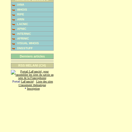
IANA
WHOIS
RIPE
ARIN
LACNIC
APNIC
INTERNIC
AFRINIC
VISUAL WHOIS
DNSSTUFF
Derniers articles
RSS MELANI (CH)
Portail
LaFrancité
:
Liste des sites
Classement thématique
*
Inscription