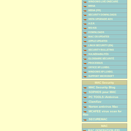
WINDOWS LIVE ONECARE
MBSA
MBSA (FR)
SECURITY DOWNLOADS
VISTA UPGRADE ADV.
A.E.R.
MS-KIS
DOWNLOADS
MAC OS UPDATES
APPLE UPDATES
LINUX SECURITY (EN)
SECURITY BULLETINS
VULNÉRABILITÉS
GLOSSAIRE SÉCURITÉ
PROCESSUS
OFFICE XP LUXBG.
WINDOWS XP LUXBG.
SUPPORT MICROSOFT
MAC Security
MAC Security Blog
SOPHOS pour MAC
PC TOOLS iAntivirus
ClamXav
Norton antivirus Mac
MCAFEE virus scan for
Mac
SECUREMAC
MAC
MAC GENERATION (FR)