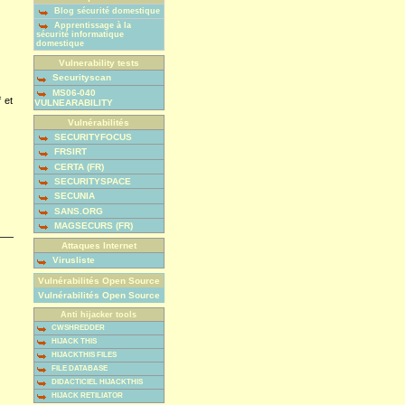
Blog sécurité domestique
Apprentissage à la
sécurité informatique
domestique
Vulnerability tests
Securityscan
MS06-040
 et
VULNEARABILITY
Vulnérabilités
SECURITYFOCUS
FRSIRT
CERTA (FR)
SECURITYSPACE
SECUNIA
SANS.ORG
MAGSECURS (FR)
Attaques Internet
Virusliste
Vulnérabilités Open Source
Vulnérabilités Open Source
Anti hijacker tools
CWSHREDDER
HIJACK THIS
HIJACKTHIS FILES
FILE DATABASE
DIDACTICIEL HIJACKTHIS
HIJACK RETILIATOR