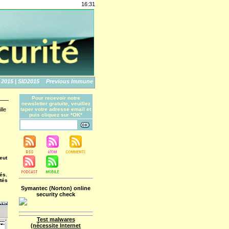
16:31
5 | SID2015
Previous Immune No More: An Apple Story
The World's Biggest Data 
Pour recevoir notre
newsletter gratuite, veuillez
lle
taper votre adresse email et
puis cliquez sur *OK*
eut
és.
ités
Symantec (Norton) online
security check
Test malwares
(nécessite Internet