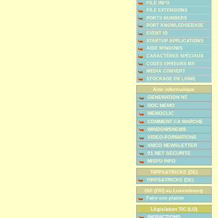
FILE INFO
FILE EXTENSIONS
PORTS NUMBERS
PORT KNOWLEDGEBASE
EVENT ID
STARTUP APPLICATIONS
AIDE WINDOWS
CARACTÈRES SPÉCIAUX
CODES ERREURS MS
MEDIA CONVERT
STOCKAGE EN LIGNE
Aide informatique
GENERATION NT
DOC MEMO
MEMOCLIC
COMMENT CA MARCHE
WINDOWSNEWS
VIDEO-FORMATIONS
XMCO NEWSLETTER
01.NET SECURITE
MISFU INFO
TIPPS&TRICKS (DE)
TIPPS&TRICKS (DE)
ISP (FAI) au Luxembourg
Faire une plainte
Législation TIC (LU)
INFRACTIONS