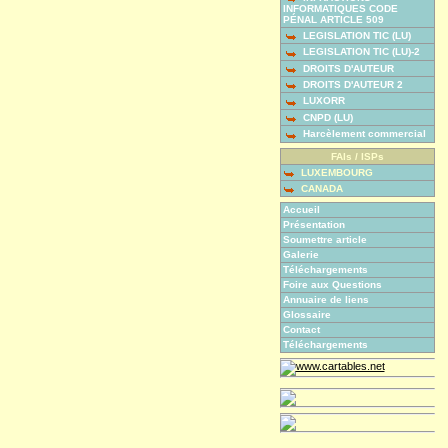
INFORMATIQUES CODE
PÉNAL ARTICLE 509
LEGISLATION TIC (LU)
LEGISLATION TIC (LU)-2
DROITS D'AUTEUR
DROITS D'AUTEUR 2
LUXORR
CNPD (LU)
Harcèlement commercial
FAIs / ISPs
LUXEMBOURG
CANADA
Accueil
Présentation
Soumettre article
Galerie
Téléchargements
Foire aux Questions
Annuaire de liens
Glossaire
Contact
Téléchargements