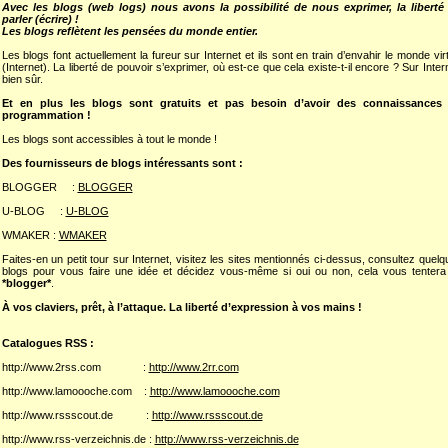
Avec les blogs (web logs) nous avons la possibilité de nous exprimer, la liberté
parler (écrire) !
Les blogs reflètent les pensées du monde entier.
Les blogs font actuellement la fureur sur Internet et ils sont en train d’envahir le monde vir
(Internet). La liberté de pouvoir s’exprimer, où est-ce que cela existe-t-il encore ? Sur Inter
bien sûr.
Et en plus les blogs sont gratuits et pas besoin d’avoir des connaissances
programmation !
Les blogs sont accessibles à tout le monde !
Des fournisseurs de blogs intéressants sont :
BLOGGER :
BLOGGER
U-BLOG :
U-BLOG
WMAKER :
WMAKER
Faites-en un petit tour sur Internet, visitez les sites mentionnés ci-dessus, consultez quel
blogs pour vous faire une idée et décidez vous-même si oui ou non, cela vous tentera
*blogger*
.
À vos claviers, prêt, à l’attaque. La liberté d’expression à vos mains !
Catalogues RSS :
http://www.2rss.com :
http://www.2rr.com
http://www.lamoooche.com :
http://www.lamoooche.com
http://www.rssscout.de :
http://www.rssscout.de
http://www.rss-verzeichnis.de :
http://www.rss-verzeichnis.de