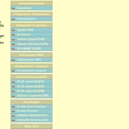
Anti-phishing tools
Spoofstick
Comparaison Antispywares
Antispywares
&
Antispywares gratuits
bg
e
Spybot S&D
Ad Aware
nger
Tutoriel Spybot S&D
dre
Tutoriel Ad Aware (FR)
SPYWARE GUIDE
Antispyware MAC
Antispyware MAC
Antispywares suspects
Antispywares suspects
Antimalwares gratuits
A2 (A squared) [FR]
A2 (A squared) [DE]
A2 (A squared) [EN]
Tutoriel a squared (FR)
Anti Rootkit
Rootkit Hook Analyzer
Rootkit Revealer
SOPHOS ANTIROOTKIT
FSECURE BLACKLIGHT
Sites XSS