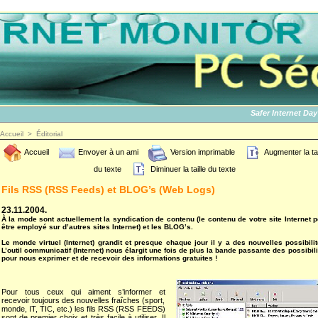
Safer Internet Day 201
Accueil
>
Éditorial
Accueil
Envoyer à un ami
Version imprimable
Augmenter la tai
du texte
Diminuer la taille du texte
Fils RSS (RSS Feeds) et BLOG’s (Web Logs)
23.11.2004.
À la mode sont actuellement la syndication de contenu (le contenu de votre site Internet p
être employé sur d’autres sites Internet) et les BLOG’s.
Le monde virtuel (Internet) grandit et presque chaque jour il y a des nouvelles possibilit
L’outil communicatif (Internet) nous élargit une fois de plus la bande passante des possibil
pour nous exprimer et de recevoir des informations gratuites !
Pour tous ceux qui aiment s’informer et
recevoir toujours des nouvelles fraîches (sport,
monde, IT, TIC, etc.) les fils RSS (RSS FEEDS)
sont de premier choix et très facile à utiliser. Il