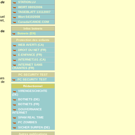
 de
STATION.LU
WORT 08052006
TAGEBLATT 13112007
tuel
Wort 04102008
net,
Canada/CANOE.COM
Infos botnets
 de
Botnets (EN)
Protection des enfants
WEB AVERTI (CA)
DROIT DU NET (FR)
E-ENFANCE (FR)
INTERNET101 (CA)
INTERNET SANS
CRAINTES (FR)
PC SECURITY TEST
ques
PC SECURITY TEST
 de
Rédactionnel
VIRENGESCHICHTE
(DE)
BOTNETS (DE)
BOTNETS (FR)
GOUVERNANCE
INTERNET
SPAM REAL TIME
PC ZOMBIES
SICHER SURFEN (DE)
Autres publications