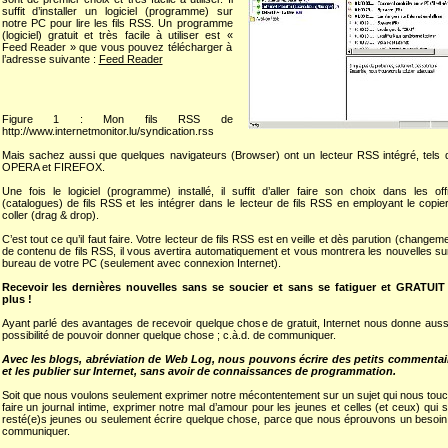
suffit d’installer un logiciel (programme) sur
notre PC pour lire les fils RSS. Un programme
(logiciel) gratuit et très facile à utiliser est «
Feed Reader » que vous pouvez télécharger à
l’adresse suivante :
Feed Reader
Figure 1 : Mon fils RSS de
http://www.internetmonitor.lu/syndication.rss
Mais sachez aussi que quelques navigateurs (Browser) ont un lecteur RSS intégré, tels 
OPERA et FIREFOX.
Une fois le logiciel (programme) installé, il suffit d’aller faire son choix dans les off
(catalogues) de fils RSS et les intégrer dans le lecteur de fils RSS en employant le copier
coller (drag & drop).
C’est tout ce qu’il faut faire. Votre lecteur de fils RSS est en veille et dès parution (changem
de contenu de fils RSS, il vous avertira automatiquement et vous montrera les nouvelles sur
bureau de votre PC (seulement avec connexion Internet).
Recevoir les dernières nouvelles sans se soucier et sans se fatiguer et GRATUIT
plus !
Ayant parlé des avantages de recevoir quelque chose de gratuit, Internet nous donne aussi
possibilité de pouvoir donner quelque chose ; c.à.d. de communiquer.
Avec les blogs, abréviation de Web Log, nous pouvons écrire des petits commentai
et les publier sur Internet, sans avoir de connaissances de programmation.
Soit que nous voulons seulement exprimer notre mécontentement sur un sujet qui nous touc
faire un journal intime, exprimer notre mal d’amour pour les jeunes et celles (et ceux) qui 
resté(e)s jeunes ou seulement écrire quelque chose, parce que nous éprouvons un besoin
communiquer.