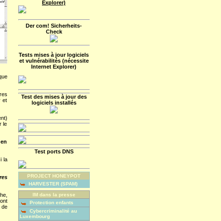
Explorer)
Der com! Sicherheits-
Check
Tests mises à jour logiciels
et vulnérabilités (nécessite
Internet Explorer)
que
res
Test des mises à jour des
 et
logiciels installés
ent)
 le
 en
Test ports DNS
 la
PROJECT HONEYPOT
res
HARVESTER (SPAM)
he,
IM dans la presse
sont
Protection enfants
 de
Cybercriminalité au
Luxembourg