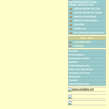
INFORMATIQUES CODE
PÉNAL ARTICLE 509
LEGISLATION TIC (LU)
LEGISLATION TIC (LU)-2
DROITS D'AUTEUR
DROITS D'AUTEUR 2
LUXORR
CNPD (LU)
Harcèlement commercial
FAIs / ISPs
LUXEMBOURG
CANADA
Accueil
Présentation
Soumettre article
Galerie
Téléchargements
Foire aux Questions
Annuaire de liens
Glossaire
Contact
Téléchargements