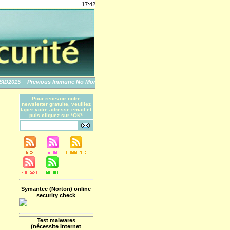
17:42
2015
Previous Immune No More: An Apple Story
The World's Biggest Data Breache
Pour recevoir notre
newsletter gratuite, veuillez
taper votre adresse email et
puis cliquez sur *OK*
Symantec (Norton) online
security check
Test malwares
(nécessite Internet