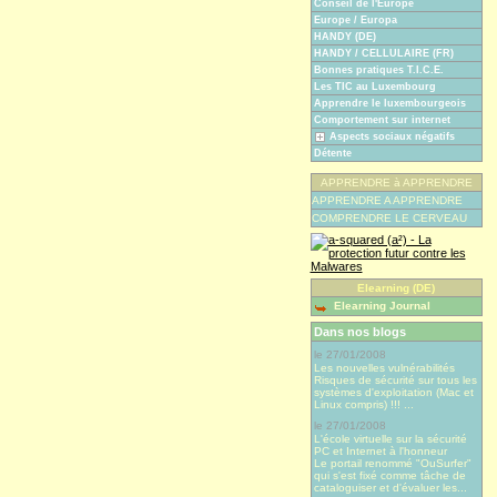
Conseil de l'Europe
Europe / Europa
HANDY (DE)
HANDY / CELLULAIRE (FR)
Bonnes pratiques T.I.C.E.
Les TIC au Luxembourg
Apprendre le luxembourgeois
Comportement sur internet
Aspects sociaux négatifs
Détente
APPRENDRE à APPRENDRE
APPRENDRE A APPRENDRE
COMPRENDRE LE CERVEAU
Elearning (DE)
Elearning Journal
Dans nos blogs
le 27/01/2008
Les nouvelles vulnérabilités
Risques de sécurité sur tous les
systèmes d'exploitation (Mac et
Linux compris) !!! ...
le 27/01/2008
L'école virtuelle sur la sécurité
PC et Internet à l'honneur
Le portail renommé "OuSurfer"
qui s'est fixé comme tâche de
cataloguiser et d'évaluer les...