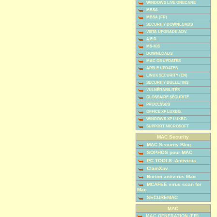
WINDOWS LIVE ONECARE
MBSA
MBSA (FR)
SECURITY DOWNLOADS
VISTA UPGRADE ADV.
A.E.R.
MS-KIS
DOWNLOADS
MAC OS UPDATES
APPLE UPDATES
LINUX SECURITY (EN)
SECURITY BULLETINS
VULNÉRABILITÉS
GLOSSAIRE SÉCURITÉ
PROCESSUS
OFFICE XP LUXBG.
WINDOWS XP LUXBG.
SUPPORT MICROSOFT
MAC Security
MAC Security Blog
SOPHOS pour MAC
PC TOOLS iAntivirus
ClamXav
Norton antivirus Mac
MCAFEE virus scan for
Mac
SECUREMAC
MAC
MAC GENERATION (FR)