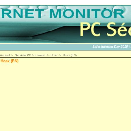
Safer Internet Day 2015 | SID
Accueil
>
Sécurité PC & Internet
>
Hoax
>
Hoax (EN)
Hoax (EN)