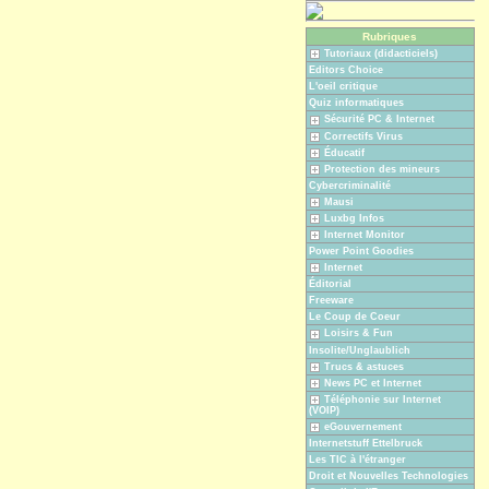
Rubriques
Tutoriaux (didacticiels)
Editors Choice
L'oeil critique
Quiz informatiques
Sécurité PC & Internet
Correctifs Virus
Éducatif
Protection des mineurs
Cybercriminalité
Mausi
Luxbg Infos
Internet Monitor
Power Point Goodies
Internet
Éditorial
Freeware
Le Coup de Coeur
Loisirs & Fun
Insolite/Unglaublich
Trucs & astuces
News PC et Internet
Téléphonie sur Internet
(VOIP)
eGouvernement
Internetstuff Ettelbruck
Les TIC à l'étranger
Droit et Nouvelles Technologies