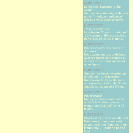
le 08/07/2007
Le module 'Parcours' a été
ajouté
Ce module a été intégré dans la
partie "Interface d'utilisation"
afin que vous puissiez suivre...
le 23/06/2007
Travaux pratiques
La rubrique "Travaux pratiques"
a été ajoutée. Elle sera utilisée
dans tous les cours et dans...
le 30/05/2007
Problèmes avec les bases de
données
Nous avons eu des problèmes
avec les bases de données au
28.05.2007 et nous avons dû
reconfigurer...
le 30/05/2007
Création de l'école virtuelle sur
la Sécurité PC et Internet
Nous avons le plaisir de vous
annoncer la création de l'école
virtuelle sur la sécurité PC et...
le 05/02/2007
Projet finalisé
Nous y sommes quand même
arrivé à le finaliser pour le
blogathon ! Aujourd’hui, le 05
février...
le 02/02/2007
Projet virtuel pour le monde réel
Une question anodine a été
posée au forum "Que dire à un
technicien...?" pour ne pas se
faire...