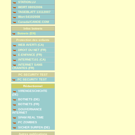
STATION.LU
WORT 08052006
TAGEBLATT 13112007
Wort 04102008
Canada/CANOE.COM
Infos botnets
Botnets (EN)
Protection des enfants
WEB AVERTI (CA)
DROIT DU NET (FR)
E-ENFANCE (FR)
INTERNET101 (CA)
INTERNET SANS
CRAINTES (FR)
PC SECURITY TEST
PC SECURITY TEST
Rédactionnel
VIRENGESCHICHTE
(DE)
BOTNETS (DE)
BOTNETS (FR)
GOUVERNANCE
INTERNET
SPAM REAL TIME
PC ZOMBIES
SICHER SURFEN (DE)
Autres publications