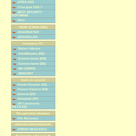
SITES XSS
C'est quoi XSS ?
BEST SECURITY
SOFTWARE
PIXY
HOAX (CANULARS)
HOAXBUSTER
HOAXKILLER
Inventaire PC
Belarc Advisor
SiSoftSandra (DE)
Everest home (EN)
Everest home (DE)
MA CONFIG
WINAUDIT
Outils de sécurité
Rootkit Revealer (EN)
Process Explorer (EN)
Ethereal (EN)
Samspade (EN)
GFI Lansecurity
(DE,FR,EN)
Récupération données
File Recovery
WINDOWS ERROR MESSAGES
ERROR MESSAGES
Recherche adresses IP