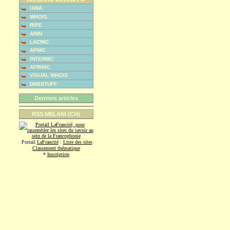
IANA
WHOIS
RIPE
ARIN
LACNIC
APNIC
INTERNIC
AFRINIC
VISUAL WHOIS
DNSSTUFF
Derniers articles
RSS MELANI (CH)
Portail
LaFrancité
:
Liste des sites
Classement thématique
*
Inscription