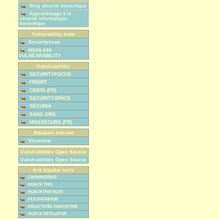
Blog sécurité domestique
Apprentissage à la
sécurité informatique
domestique
Vulnerability tests
Securityscan
MS06-040
VULNEARABILITY
Vulnérabilités
SECURITYFOCUS
FRSIRT
CERTA (FR)
SECURITYSPACE
SECUNIA
SANS.ORG
MAGSECURS (FR)
Attaques Internet
Virusliste
Vulnérabilités Open Source
Vulnérabilités Open Source
Anti hijacker tools
CWSHREDDER
HIJACK THIS
HIJACKTHIS FILES
FILE DATABASE
DIDACTICIEL HIJACKTHIS
HIJACK RETILIATOR