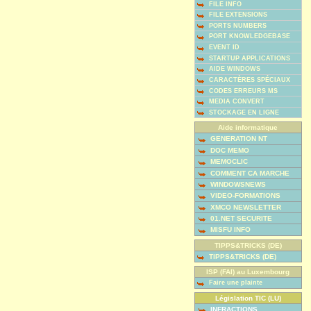
FILE INFO
FILE EXTENSIONS
PORTS NUMBERS
PORT KNOWLEDGEBASE
EVENT ID
STARTUP APPLICATIONS
AIDE WINDOWS
CARACTÈRES SPÉCIAUX
CODES ERREURS MS
MEDIA CONVERT
STOCKAGE EN LIGNE
Aide informatique
GENERATION NT
DOC MEMO
MEMOCLIC
COMMENT CA MARCHE
WINDOWSNEWS
VIDEO-FORMATIONS
XMCO NEWSLETTER
01.NET SECURITE
MISFU INFO
TIPPS&TRICKS (DE)
TIPPS&TRICKS (DE)
ISP (FAI) au Luxembourg
Faire une plainte
Législation TIC (LU)
INFRACTIONS