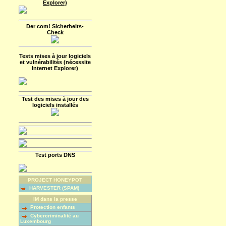
Explorer)
Der com! Sicherheits-
Check
Tests mises à jour logiciels
et vulnérabilités (nécessite
Internet Explorer)
Test des mises à jour des
logiciels installés
Test ports DNS
PROJECT HONEYPOT
HARVESTER (SPAM)
IM dans la presse
Protection enfants
Cybercriminalité au
Luxembourg