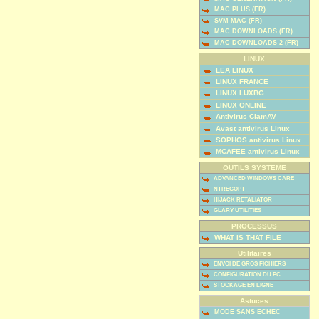
MAC PLUS (FR)
SVM MAC (FR)
MAC DOWNLOADS (FR)
MAC DOWNLOADS 2 (FR)
LINUX
LEA LINUX
LINUX FRANCE
LINUX LUXBG
LINUX ONLINE
Antivirus ClamAV
Avast antivirus Linux
SOPHOS antivirus Linux
MCAFEE antivirus Linux
OUTILS SYSTEME
ADVANCED WINDOWS CARE
NTREGOPT
HIJACK RETALIATOR
GLARY UTILITIES
PROCESSUS
WHAT IS THAT FILE
Utilitaires
ENVOI DE GROS FICHIERS
CONFIGURATION DU PC
STOCKAGE EN LIGNE
Astuces
MODE SANS ECHEC