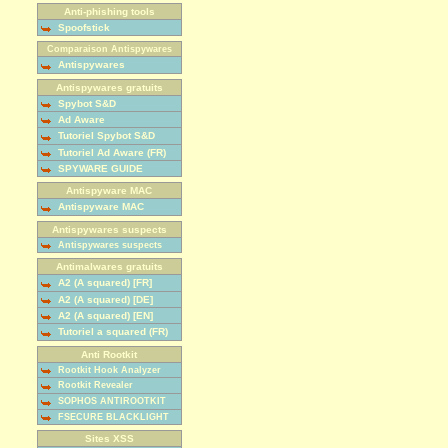
Anti-phishing tools
Spoofstick
Comparaison Antispywares
Antispywares
Antispywares gratuits
Spybot S&D
Ad Aware
Tutoriel Spybot S&D
Tutoriel Ad Aware (FR)
SPYWARE GUIDE
Antispyware MAC
Antispyware MAC
Antispywares suspects
Antispywares suspects
Antimalwares gratuits
A2 (A squared) [FR]
A2 (A squared) [DE]
A2 (A squared) [EN]
Tutoriel a squared (FR)
Anti Rootkit
Rootkit Hook Analyzer
Rootkit Revealer
SOPHOS ANTIROOTKIT
FSECURE BLACKLIGHT
Sites XSS