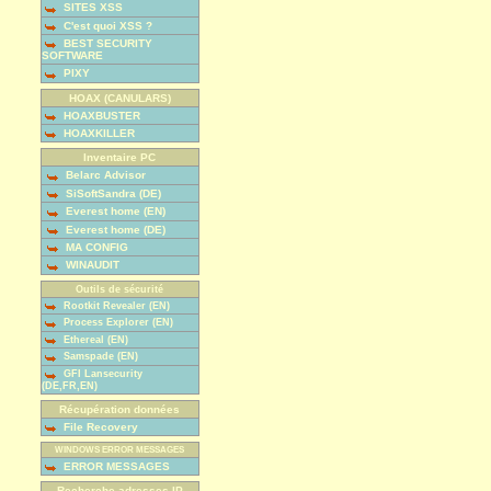
SITES XSS
C'est quoi XSS ?
BEST SECURITY
SOFTWARE
PIXY
HOAX (CANULARS)
HOAXBUSTER
HOAXKILLER
Inventaire PC
Belarc Advisor
SiSoftSandra (DE)
Everest home (EN)
Everest home (DE)
MA CONFIG
WINAUDIT
Outils de sécurité
Rootkit Revealer (EN)
Process Explorer (EN)
Ethereal (EN)
Samspade (EN)
GFI Lansecurity
(DE,FR,EN)
Récupération données
File Recovery
WINDOWS ERROR MESSAGES
ERROR MESSAGES
Recherche adresses IP