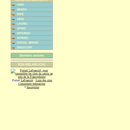
IANA
WHOIS
RIPE
ARIN
LACNIC
APNIC
INTERNIC
AFRINIC
VISUAL WHOIS
DNSSTUFF
Derniers articles
RSS MELANI (CH)
Portail
LaFrancité
:
Liste des sites
Classement thématique
*
Inscription