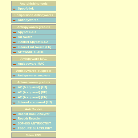
Anti-phishing tools
Spoofstick
Comparaison Antispywares
Antispywares
Antispywares gratuits
Spybot S&D
Ad Aware
Tutoriel Spybot S&D
Tutoriel Ad Aware (FR)
SPYWARE GUIDE
Antispyware MAC
Antispyware MAC
Antispywares suspects
Antispywares suspects
Antimalwares gratuits
A2 (A squared) [FR]
A2 (A squared) [DE]
A2 (A squared) [EN]
Tutoriel a squared (FR)
Anti Rootkit
Rootkit Hook Analyzer
Rootkit Revealer
SOPHOS ANTIROOTKIT
FSECURE BLACKLIGHT
Sites XSS