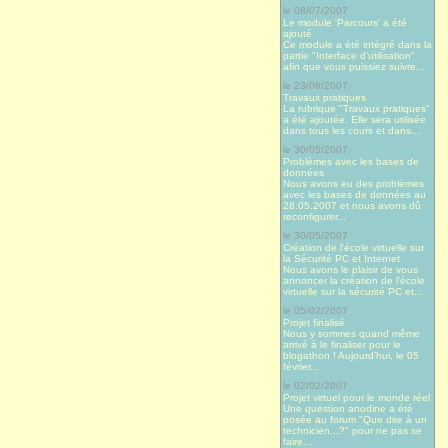
le 08/07/2007
Le module 'Parcours' a été
ajouté
Ce module a été intégré dans la
partie "Interface d'utilisation"
afin que vous puissiez suivre...
le 23/06/2007
Travaux pratiques
La rubrique "Travaux pratiques"
a été ajoutée. Elle sera utilisée
dans tous les cours et dans...
le 30/05/2007
Problèmes avec les bases de
données
Nous avons eu des problèmes
avec les bases de données au
28.05.2007 et nous avons dû
reconfigurer...
le 30/05/2007
Création de l'école virtuelle sur
la Sécurité PC et Internet
Nous avons le plaisir de vous
annoncer la création de l'école
virtuelle sur la sécurité PC et...
le 05/02/2007
Projet finalisé
Nous y sommes quand même
arrivé à le finaliser pour le
blogathon ! Aujourd’hui, le 05
février...
le 02/02/2007
Projet virtuel pour le monde réel
Une question anodine a été
posée au forum "Que dire à un
technicien...?" pour ne pas se
faire...