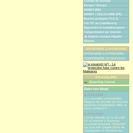
Conseil de l'Europe
Europe / Europa
HANDY (DE)
HANDY / CELLULAIRE (FR)
Bonnes pratiques T.I.C.E.
Les TIC au Luxembourg
Apprendre le luxembourgeois
Comportement sur internet
Aspects sociaux négatifs
Détente
APPRENDRE à APPRENDRE
APPRENDRE A APPRENDRE
COMPRENDRE LE CERVEAU
Elearning (DE)
Elearning Journal
Dans nos blogs
le 27/01/2008
Les nouvelles vulnérabilités
Risques de sécurité sur tous les
systèmes d'exploitation (Mac et
Linux compris) !!! ...
le 27/01/2008
L'école virtuelle sur la sécurité
PC et Internet à l'honneur
Le portail renommé "OuSurfer"
qui s'est fixé comme tâche de
cataloguiser et d'évaluer les...