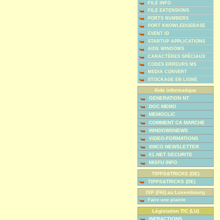
FILE INFO
FILE EXTENSIONS
PORTS NUMBERS
PORT KNOWLEDGEBASE
EVENT ID
STARTUP APPLICATIONS
AIDE WINDOWS
CARACTÈRES SPÉCIAUX
CODES ERREURS MS
MEDIA CONVERT
STOCKAGE EN LIGNE
Aide informatique
GENERATION NT
DOC MEMO
MEMOCLIC
COMMENT CA MARCHE
WINDOWSNEWS
VIDEO-FORMATIONS
XMCO NEWSLETTER
01.NET SECURITE
MISFU INFO
TIPPS&TRICKS (DE)
TIPPS&TRICKS (DE)
ISP (FAI) au Luxembourg
Faire une plainte
Législation TIC (LU)
INFRACTIONS