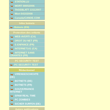
STATION.LU
WORT 08052006
TAGEBLATT 13112007
Wort 04102008
Canada/CANOE.COM
Infos botnets
Botnets (EN)
Protection des enfants
WEB AVERTI (CA)
DROIT DU NET (FR)
E-ENFANCE (FR)
INTERNET101 (CA)
INTERNET SANS
CRAINTES (FR)
PC SECURITY TEST
PC SECURITY TEST
Rédactionnel
VIRENGESCHICHTE
(DE)
BOTNETS (DE)
BOTNETS (FR)
GOUVERNANCE
INTERNET
SPAM REAL TIME
PC ZOMBIES
SICHER SURFEN (DE)
Autres publications