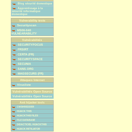
Blog sécurité domestique
Apprentissage à la
sécurité informatique
domestique
Vulnerability tests
Securityscan
MS06-040
VULNEARABILITY
Vulnérabilités
SECURITYFOCUS
FRSIRT
CERTA (FR)
SECURITYSPACE
SECUNIA
SANS.ORG
MAGSECURS (FR)
Attaques Internet
Virusliste
Vulnérabilités Open Source
Vulnérabilités Open Source
Anti hijacker tools
CWSHREDDER
HIJACK THIS
HIJACKTHIS FILES
FILE DATABASE
DIDACTICIEL HIJACKTHIS
HIJACK RETILIATOR