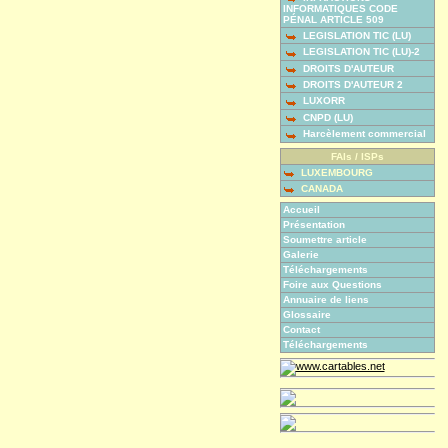
INFORMATIQUES CODE
PÉNAL ARTICLE 509
LEGISLATION TIC (LU)
LEGISLATION TIC (LU)-2
DROITS D'AUTEUR
DROITS D'AUTEUR 2
LUXORR
CNPD (LU)
Harcèlement commercial
FAIs / ISPs
LUXEMBOURG
CANADA
Accueil
Présentation
Soumettre article
Galerie
Téléchargements
Foire aux Questions
Annuaire de liens
Glossaire
Contact
Téléchargements