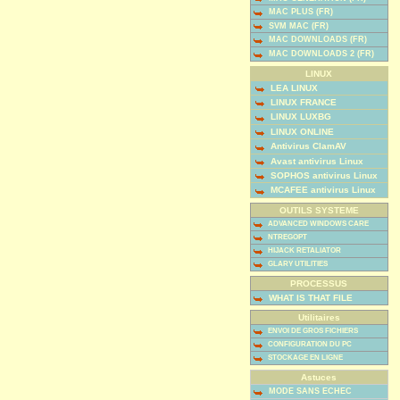
MAC PLUS (FR)
SVM MAC (FR)
MAC DOWNLOADS (FR)
MAC DOWNLOADS 2 (FR)
LINUX
LEA LINUX
LINUX FRANCE
LINUX LUXBG
LINUX ONLINE
Antivirus ClamAV
Avast antivirus Linux
SOPHOS antivirus Linux
MCAFEE antivirus Linux
OUTILS SYSTEME
ADVANCED WINDOWS CARE
NTREGOPT
HIJACK RETALIATOR
GLARY UTILITIES
PROCESSUS
WHAT IS THAT FILE
Utilitaires
ENVOI DE GROS FICHIERS
CONFIGURATION DU PC
STOCKAGE EN LIGNE
Astuces
MODE SANS ECHEC