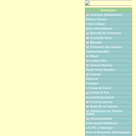
Rubriques
Tutoriaux (didacticiels)
Editors Choice
L'oeil critique
Quiz informatiques
Sécurité PC & Internet
Correctifs Virus
Éducatif
Protection des mineurs
Cybercriminalité
Mausi
Luxbg Infos
Internet Monitor
Power Point Goodies
Internet
Éditorial
Freeware
Le Coup de Coeur
Loisirs & Fun
Insolite/Unglaublich
Trucs & astuces
News PC et Internet
Téléphonie sur Internet
(VOIP)
eGouvernement
Internetstuff Ettelbruck
Les TIC à l'étranger
Droit et Nouvelles Technologies