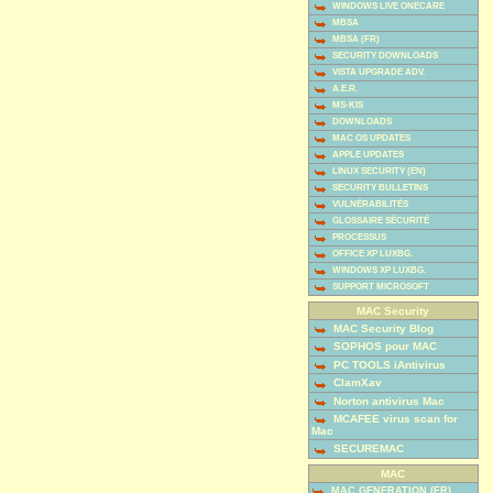
WINDOWS LIVE ONECARE
MBSA
MBSA (FR)
SECURITY DOWNLOADS
VISTA UPGRADE ADV.
A.E.R.
MS-KIS
DOWNLOADS
MAC OS UPDATES
APPLE UPDATES
LINUX SECURITY (EN)
SECURITY BULLETINS
VULNÉRABILITÉS
GLOSSAIRE SÉCURITÉ
PROCESSUS
OFFICE XP LUXBG.
WINDOWS XP LUXBG.
SUPPORT MICROSOFT
MAC Security
MAC Security Blog
SOPHOS pour MAC
PC TOOLS iAntivirus
ClamXav
Norton antivirus Mac
MCAFEE virus scan for
Mac
SECUREMAC
MAC
MAC GENERATION (FR)