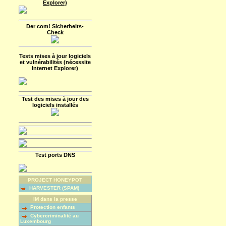
Explorer)
Der com! Sicherheits-
Check
Tests mises à jour logiciels
et vulnérabilités (nécessite
Internet Explorer)
Test des mises à jour des
logiciels installés
Test ports DNS
PROJECT HONEYPOT
HARVESTER (SPAM)
IM dans la presse
Protection enfants
Cybercriminalité au
Luxembourg