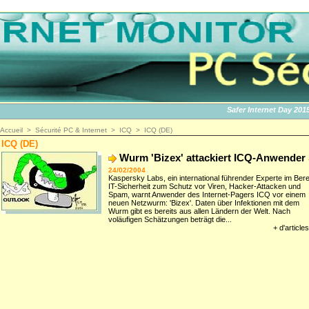
Safer Internet Day 2015 | 
Accueil
>
Sécurité PC & Internet
>
ICQ
>
ICQ (DE)
ICQ (DE)
Wurm 'Bizex' attackiert ICQ-Anwender
24/02/2004
Kaspersky Labs, ein international führender Experte im Bere
IT-Sicherheit zum Schutz vor Viren, Hacker-Attacken und
Spam, warnt Anwender des Internet-Pagers ICQ vor einem
neuen Netzwurm: 'Bizex'. Daten über Infektionen mit dem
Wurm gibt es bereits aus allen Ländern der Welt. Nach
voläufigen Schätzungen beträgt die...
+ d'articles