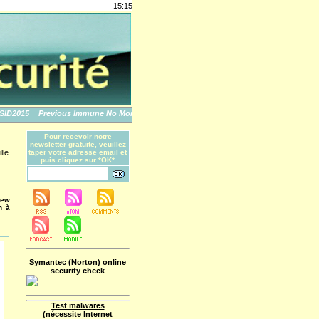
15:15
2015
Previous Immune No More: An Apple Story
The World's Biggest Data Breache
Pour recevoir notre
newsletter gratuite, veuillez
lle
taper votre adresse email et
puis cliquez sur *OK*
rew
n à
Symantec (Norton) online
security check
Test malwares
(nécessite Internet