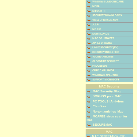
WINDOWS LIVE ONECARE
MBSA
MBSA (FR)
SECURITY DOWNLOADS
VISTA UPGRADE ADV.
A.E.R.
MS-KIS
DOWNLOADS
MAC OS UPDATES
APPLE UPDATES
LINUX SECURITY (EN)
SECURITY BULLETINS
VULNÉRABILITÉS
GLOSSAIRE SÉCURITÉ
PROCESSUS
OFFICE XP LUXBG.
WINDOWS XP LUXBG.
SUPPORT MICROSOFT
MAC Security
MAC Security Blog
SOPHOS pour MAC
PC TOOLS iAntivirus
ClamXav
Norton antivirus Mac
MCAFEE virus scan for
Mac
SECUREMAC
MAC
MAC GENERATION (FR)