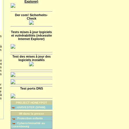
Explorer)
Der com! Sicherheits-
Check
Tests mises à jour logiciels
et vulnérabilités (nécessite
es
Internet Explorer)
 à
n
Test des mises à jour des
logiciels installés
eu
nt
es
on
ns
er
me
Test ports DNS
de
 à
es
PROJECT HONEYPOT
HARVESTER (SPAM)
IM dans la presse
Protection enfants
Cybercriminalité au
Luxembourg