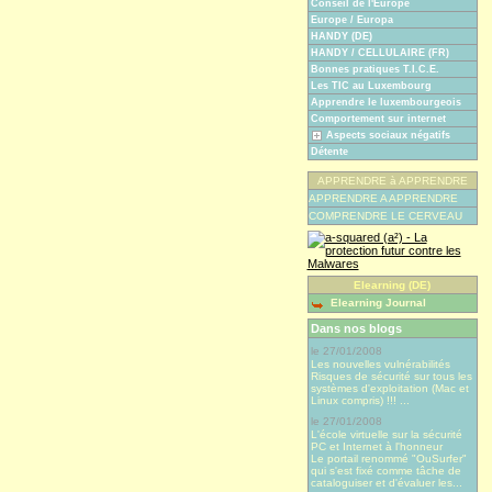
Conseil de l'Europe
Europe / Europa
HANDY (DE)
HANDY / CELLULAIRE (FR)
Bonnes pratiques T.I.C.E.
Les TIC au Luxembourg
Apprendre le luxembourgeois
Comportement sur internet
Aspects sociaux négatifs
Détente
APPRENDRE à APPRENDRE
APPRENDRE A APPRENDRE
COMPRENDRE LE CERVEAU
Elearning (DE)
Elearning Journal
Dans nos blogs
le 27/01/2008
Les nouvelles vulnérabilités
Risques de sécurité sur tous les
systèmes d'exploitation (Mac et
Linux compris) !!! ...
le 27/01/2008
L'école virtuelle sur la sécurité
PC et Internet à l'honneur
Le portail renommé "OuSurfer"
qui s'est fixé comme tâche de
cataloguiser et d'évaluer les...