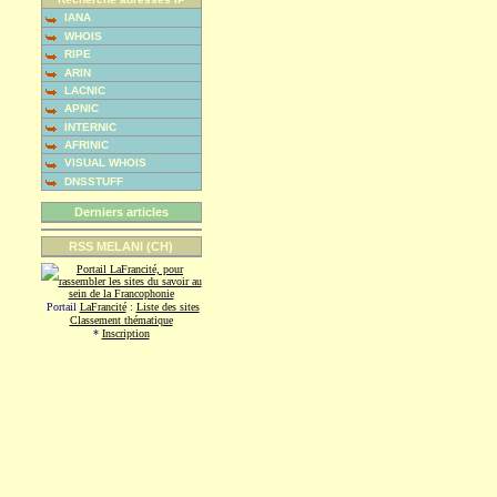
IANA
WHOIS
RIPE
ARIN
LACNIC
APNIC
INTERNIC
AFRINIC
VISUAL WHOIS
DNSSTUFF
Derniers articles
RSS MELANI (CH)
Portail
LaFrancité
:
Liste des sites
Classement thématique
*
Inscription