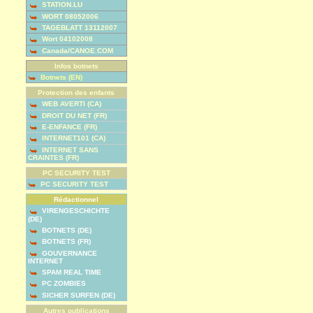
STATION.LU
WORT 08052006
TAGEBLATT 13112007
Wort 04102008
Canada/CANOE.COM
Infos botnets
Botnets (EN)
Protection des enfants
WEB AVERTI (CA)
DROIT DU NET (FR)
E-ENFANCE (FR)
INTERNET101 (CA)
INTERNET SANS
CRAINTES (FR)
PC SECURITY TEST
PC SECURITY TEST
Rédactionnel
VIRENGESCHICHTE
(DE)
BOTNETS (DE)
BOTNETS (FR)
GOUVERNANCE
INTERNET
SPAM REAL TIME
PC ZOMBIES
SICHER SURFEN (DE)
Autres publications