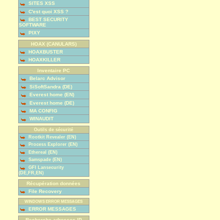
SITES XSS
C'est quoi XSS ?
BEST SECURITY
SOFTWARE
PIXY
HOAX (CANULARS)
HOAXBUSTER
HOAXKILLER
Inventaire PC
Belarc Advisor
SiSoftSandra (DE)
Everest home (EN)
Everest home (DE)
MA CONFIG
WINAUDIT
Outils de sécurité
Rootkit Revealer (EN)
Process Explorer (EN)
Ethereal (EN)
Samspade (EN)
GFI Lansecurity
(DE,FR,EN)
Récupération données
File Recovery
WINDOWS ERROR MESSAGES
ERROR MESSAGES
Recherche adresses IP