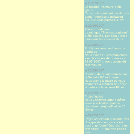
le 08/07/2007
Le module 'Parcours' a été
ajouté
Ce module a été intégré dans la
partie "Interface d'utilisation"
afin que vous puissiez suivre...
le 23/06/2007
Travaux pratiques
La rubrique "Travaux pratiques"
a été ajoutée. Elle sera utilisée
dans tous les cours et dans...
le 30/05/2007
Problèmes avec les bases de
données
Nous avons eu des problèmes
avec les bases de données au
28.05.2007 et nous avons dû
reconfigurer...
le 30/05/2007
Création de l'école virtuelle sur
la Sécurité PC et Internet
Nous avons le plaisir de vous
annoncer la création de l'école
virtuelle sur la sécurité PC et...
le 05/02/2007
Projet finalisé
Nous y sommes quand même
arrivé à le finaliser pour le
blogathon ! Aujourd’hui, le 05
février...
le 02/02/2007
Projet virtuel pour le monde réel
Une question anodine a été
posée au forum "Que dire à un
technicien...?" pour ne pas se
faire...