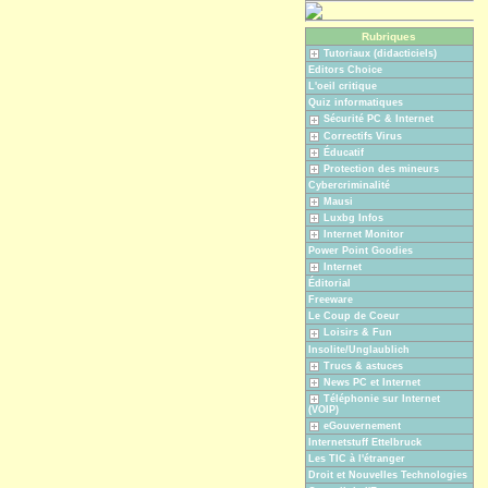
Rubriques
Tutoriaux (didacticiels)
Editors Choice
L'oeil critique
Quiz informatiques
Sécurité PC & Internet
Correctifs Virus
Éducatif
Protection des mineurs
Cybercriminalité
Mausi
Luxbg Infos
Internet Monitor
Power Point Goodies
Internet
Éditorial
Freeware
Le Coup de Coeur
Loisirs & Fun
Insolite/Unglaublich
Trucs & astuces
News PC et Internet
Téléphonie sur Internet
(VOIP)
eGouvernement
Internetstuff Ettelbruck
Les TIC à l'étranger
Droit et Nouvelles Technologies