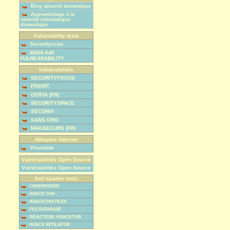
Blog sécurité domestique
Apprentissage à la
sécurité informatique
domestique
Vulnerability tests
Securityscan
MS06-040
VULNEARABILITY
Vulnérabilités
SECURITYFOCUS
FRSIRT
CERTA (FR)
SECURITYSPACE
SECUNIA
SANS.ORG
MAGSECURS (FR)
Attaques Internet
Virusliste
Vulnérabilités Open Source
Vulnérabilités Open Source
Anti hijacker tools
CWSHREDDER
HIJACK THIS
HIJACKTHIS FILES
FILE DATABASE
DIDACTICIEL HIJACKTHIS
HIJACK RETILIATOR