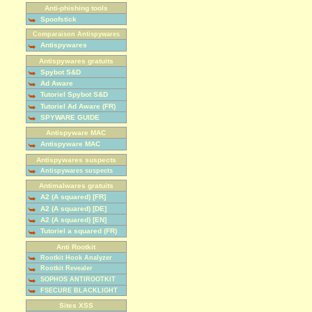
Anti-phishing tools
Spoofstick
Comparaison Antispywares
Antispywares
Antispywares gratuits
Spybot S&D
Ad Aware
Tutoriel Spybot S&D
Tutoriel Ad Aware (FR)
SPYWARE GUIDE
Antispyware MAC
Antispyware MAC
Antispywares suspects
Antispywares suspects
Antimalwares gratuits
A2 (A squared) [FR]
A2 (A squared) [DE]
A2 (A squared) [EN]
Tutoriel a squared (FR)
Anti Rootkit
Rootkit Hook Analyzer
Rootkit Revealer
SOPHOS ANTIROOTKIT
FSECURE BLACKLIGHT
Sites XSS