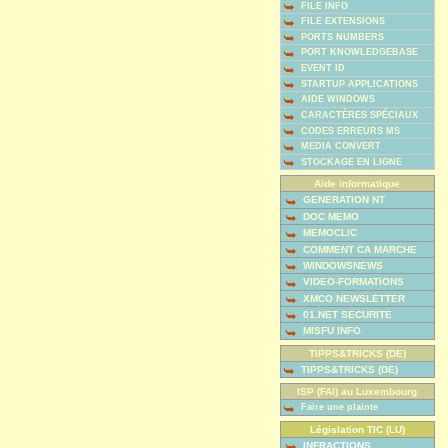
FILE INFO
FILE EXTENSIONS
PORTS NUMBERS
PORT KNOWLEDGEBASE
EVENT ID
STARTUP APPLICATIONS
AIDE WINDOWS
CARACTÈRES SPÉCIAUX
CODES ERREURS MS
MEDIA CONVERT
STOCKAGE EN LIGNE
Aide informatique
GENERATION NT
DOC MEMO
MEMOCLIC
COMMENT CA MARCHE
WINDOWSNEWS
VIDEO-FORMATIONS
XMCO NEWSLETTER
01.NET SECURITE
MISFU INFO
TIPPS&TRICKS (DE)
TIPPS&TRICKS (DE)
ISP (FAI) au Luxembourg
Faire une plainte
Législation TIC (LU)
INFRACTIONS