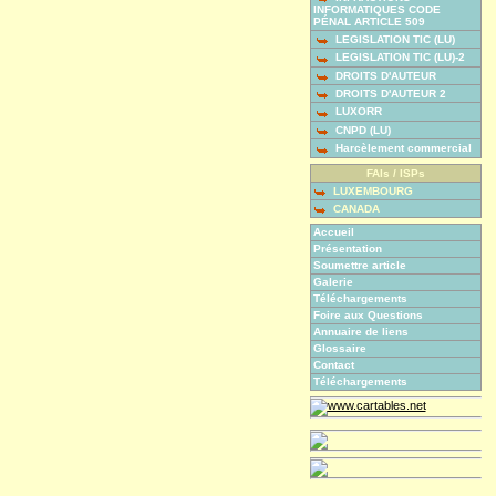
INFORMATIQUES CODE
PÉNAL ARTICLE 509
LEGISLATION TIC (LU)
LEGISLATION TIC (LU)-2
DROITS D'AUTEUR
DROITS D'AUTEUR 2
LUXORR
CNPD (LU)
Harcèlement commercial
FAIs / ISPs
LUXEMBOURG
CANADA
Accueil
Présentation
Soumettre article
Galerie
Téléchargements
Foire aux Questions
Annuaire de liens
Glossaire
Contact
Téléchargements