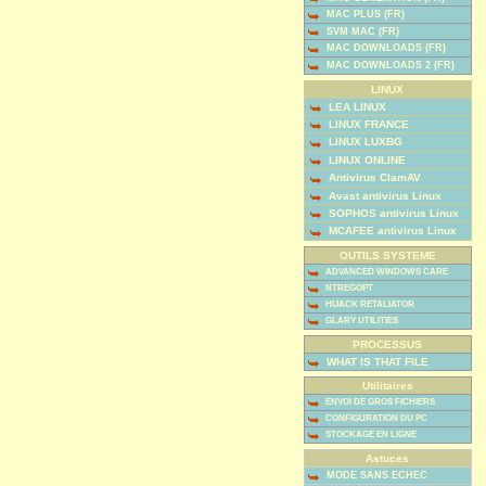
MAC PLUS (FR)
SVM MAC (FR)
MAC DOWNLOADS (FR)
MAC DOWNLOADS 2 (FR)
LINUX
LEA LINUX
LINUX FRANCE
LINUX LUXBG
LINUX ONLINE
Antivirus ClamAV
Avast antivirus Linux
SOPHOS antivirus Linux
MCAFEE antivirus Linux
OUTILS SYSTEME
ADVANCED WINDOWS CARE
NTREGOPT
HIJACK RETALIATOR
GLARY UTILITIES
PROCESSUS
WHAT IS THAT FILE
Utilitaires
ENVOI DE GROS FICHIERS
CONFIGURATION DU PC
STOCKAGE EN LIGNE
Astuces
MODE SANS ECHEC