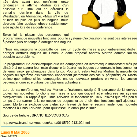
«Je dois avant tout confirmer cette
tendance», a affirmé Morton lors d'un
colloque sur Linux qui se déroulait la
semaine dernière dans la ville de
Wiesbaden, en Allemagne. «Mais s'il y a bel
et bien de plus en plus de bogues, nous
devrons faire quelque chose rapidement»,
a-t-il ajouté lors de sa conférence.
Selon lui, la plupart des personnes qui
programment de nouvelles fonctions pour le système d'exploitation ne sont pas intéressé
à passer plus de temps à corriger des bogues.
«Nous envisageons la possibilité de faire un cycle de mises à jour entièrement dédié
corriger certains bogues de Linux», a donc proposé Andrew Morton comme solutio
possible au problème.
Le programmeur a aussi expliqué que les compagnies en informatique manifestent très p
d'intérêt à consacrer leur main d'oeuvre à réparer les bogues concernant le fonctionneme
de leurs vieux périphériques dans Linux. Pourtant, selon Andrew Morton, la majorité d
bogues du système d'exploitation concernent justement ces vieux périphériques. Mort
estime que, même si les compagnies ont de nouveaux produits en vente, les ancie
peuvent encore être utilisés par plusieurs utilisateurs.
Lors de sa conférence, Andrew Morton a finalement souligné l'importance de lui envoy
toutes les nouvelles fonctions ou mises à jour qui doivent être intégrées au systè
d'exploitation. Il a rappelé que Linus Torvalds, le fondateur de Linux, n'avait que très peu 
temps à consacrer à la correction de bogues et au choix des fonctions qu'il ajoutera
Linux. Morton a expliqué que c'était son travail de trier et recommander ces nouvell
fonctions à Linus Torvalds, pour qu'il fasse un choix par la suite.
Source de l'article :
BRANCHEZ-VOUS (CA)
http://www.branchez-vous.com/actu/06-05/10-213102.html
Lundi 8 Mai 2006
Gust MEES