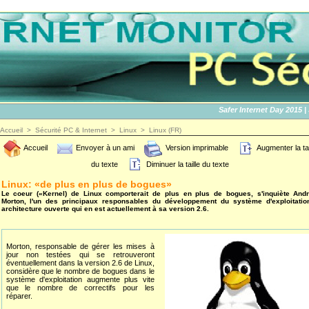
Safer Internet Day 2015 | SID
Accueil
>
Sécurité PC & Internet
>
Linux
>
Linux (FR)
Accueil
Envoyer à un ami
Version imprimable
Augmenter la tai
du texte
Diminuer la taille du texte
Linux: «de plus en plus de bogues»
Le coeur («Kernel) de Linux comporterait de plus en plus de bogues, s'inquiète And
Morton, l'un des principaux responsables du développement du système d'exploitatio
architecture ouverte qui en est actuellement à sa version 2.6.
Morton, responsable de gérer les mises à
jour non testées qui se retrouveront
éventuellement dans la version 2.6 de Linux,
considère que le nombre de bogues dans le
système d'exploitation augmente plus vite
que le nombre de correctifs pour les
réparer.