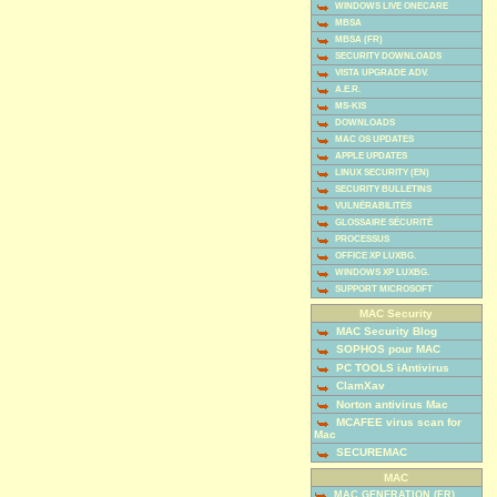
WINDOWS LIVE ONECARE
MBSA
MBSA (FR)
SECURITY DOWNLOADS
VISTA UPGRADE ADV.
A.E.R.
MS-KIS
DOWNLOADS
MAC OS UPDATES
APPLE UPDATES
LINUX SECURITY (EN)
SECURITY BULLETINS
VULNÉRABILITÉS
GLOSSAIRE SÉCURITÉ
PROCESSUS
OFFICE XP LUXBG.
WINDOWS XP LUXBG.
SUPPORT MICROSOFT
MAC Security
MAC Security Blog
SOPHOS pour MAC
PC TOOLS iAntivirus
ClamXav
Norton antivirus Mac
MCAFEE virus scan for
Mac
SECUREMAC
MAC
MAC GENERATION (FR)