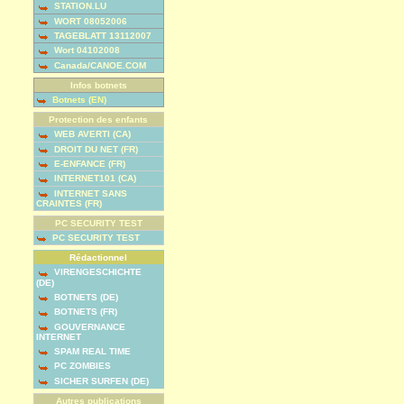
STATION.LU
WORT 08052006
TAGEBLATT 13112007
Wort 04102008
Canada/CANOE.COM
Infos botnets
Botnets (EN)
Protection des enfants
WEB AVERTI (CA)
DROIT DU NET (FR)
E-ENFANCE (FR)
INTERNET101 (CA)
INTERNET SANS
CRAINTES (FR)
PC SECURITY TEST
PC SECURITY TEST
Rédactionnel
VIRENGESCHICHTE
(DE)
BOTNETS (DE)
BOTNETS (FR)
GOUVERNANCE
INTERNET
SPAM REAL TIME
PC ZOMBIES
SICHER SURFEN (DE)
Autres publications