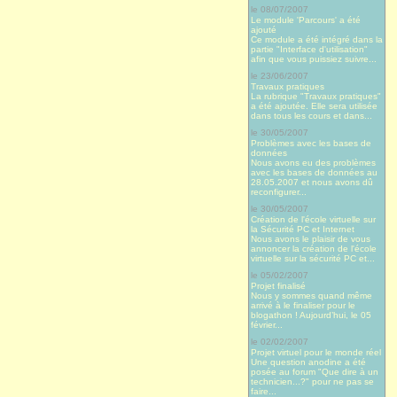
le 08/07/2007
Le module 'Parcours' a été
ajouté
Ce module a été intégré dans la
partie "Interface d'utilisation"
afin que vous puissiez suivre...
le 23/06/2007
Travaux pratiques
La rubrique "Travaux pratiques"
a été ajoutée. Elle sera utilisée
dans tous les cours et dans...
le 30/05/2007
Problèmes avec les bases de
données
Nous avons eu des problèmes
avec les bases de données au
28.05.2007 et nous avons dû
reconfigurer...
le 30/05/2007
Création de l'école virtuelle sur
la Sécurité PC et Internet
Nous avons le plaisir de vous
annoncer la création de l'école
virtuelle sur la sécurité PC et...
le 05/02/2007
Projet finalisé
Nous y sommes quand même
arrivé à le finaliser pour le
blogathon ! Aujourd’hui, le 05
février...
le 02/02/2007
Projet virtuel pour le monde réel
Une question anodine a été
posée au forum "Que dire à un
technicien...?" pour ne pas se
faire...