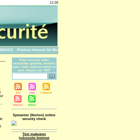
12:28
2015
Previous Immune No More: An Apple Story
The World's Biggest Data Breache
Pour recevoir notre
newsletter gratuite, veuillez
taper votre adresse email et
puis cliquez sur *OK*
à
.
ui
...
Symantec (Norton) online
de
security check
é
Test malwares
(nécessite Internet