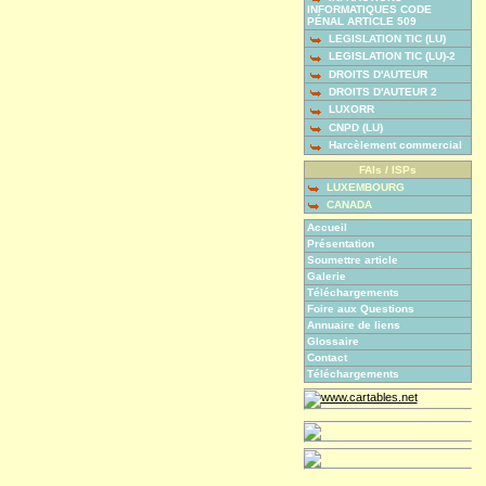
INFORMATIQUES CODE
PÉNAL ARTICLE 509
LEGISLATION TIC (LU)
LEGISLATION TIC (LU)-2
DROITS D'AUTEUR
DROITS D'AUTEUR 2
LUXORR
CNPD (LU)
Harcèlement commercial
FAIs / ISPs
LUXEMBOURG
CANADA
Accueil
Présentation
Soumettre article
Galerie
Téléchargements
Foire aux Questions
Annuaire de liens
Glossaire
Contact
Téléchargements