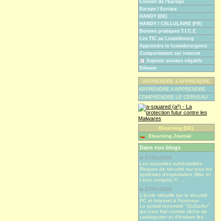
Conseil de l'Europe
Europe / Europa
HANDY (DE)
HANDY / CELLULAIRE (FR)
Bonnes pratiques T.I.C.E.
Les TIC au Luxembourg
Apprendre le luxembourgeois
Comportement sur internet
Aspects sociaux négatifs
Détente
APPRENDRE à APPRENDRE
APPRENDRE A APPRENDRE
COMPRENDRE LE CERVEAU
Elearning (DE)
Elearning Journal
Dans nos blogs
le 27/01/2008
Les nouvelles vulnérabilités
Risques de sécurité sur tous les
systèmes d'exploitation (Mac et
Linux compris) !!! ...
le 27/01/2008
L'école virtuelle sur la sécurité
PC et Internet à l'honneur
Le portail renommé "OuSurfer"
qui s'est fixé comme tâche de
cataloguiser et d'évaluer les...