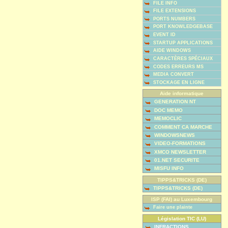
FILE INFO
FILE EXTENSIONS
PORTS NUMBERS
PORT KNOWLEDGEBASE
EVENT ID
STARTUP APPLICATIONS
AIDE WINDOWS
CARACTÈRES SPÉCIAUX
CODES ERREURS MS
MEDIA CONVERT
STOCKAGE EN LIGNE
Aide informatique
GENERATION NT
DOC MEMO
MEMOCLIC
COMMENT CA MARCHE
WINDOWSNEWS
VIDEO-FORMATIONS
XMCO NEWSLETTER
01.NET SECURITE
MISFU INFO
TIPPS&TRICKS (DE)
TIPPS&TRICKS (DE)
ISP (FAI) au Luxembourg
Faire une plainte
Législation TIC (LU)
INFRACTIONS