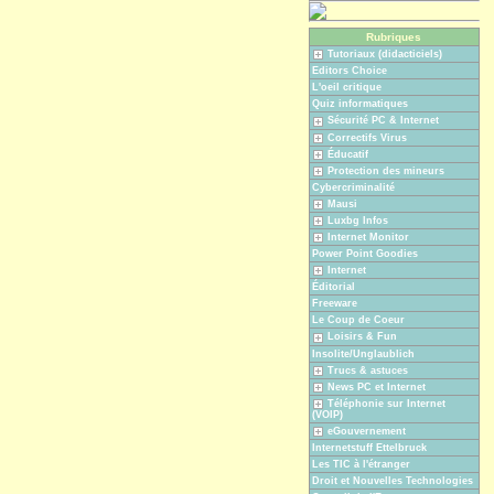
Rubriques
Tutoriaux (didacticiels)
Editors Choice
L'oeil critique
Quiz informatiques
Sécurité PC & Internet
Correctifs Virus
Éducatif
Protection des mineurs
Cybercriminalité
Mausi
Luxbg Infos
Internet Monitor
Power Point Goodies
Internet
Éditorial
Freeware
Le Coup de Coeur
Loisirs & Fun
Insolite/Unglaublich
Trucs & astuces
News PC et Internet
Téléphonie sur Internet
(VOIP)
eGouvernement
Internetstuff Ettelbruck
Les TIC à l'étranger
Droit et Nouvelles Technologies