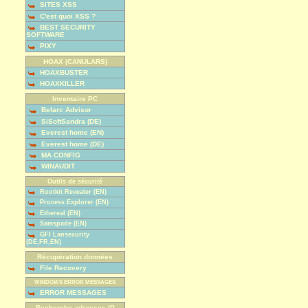
SITES XSS
C'est quoi XSS ?
BEST SECURITY
SOFTWARE
PIXY
HOAX (CANULARS)
HOAXBUSTER
HOAXKILLER
Inventaire PC
Belarc Advisor
SiSoftSandra (DE)
Everest home (EN)
Everest home (DE)
MA CONFIG
WINAUDIT
Outils de sécurité
Rootkit Revealer (EN)
Process Explorer (EN)
Ethereal (EN)
Samspade (EN)
GFI Lansecurity
(DE,FR,EN)
Récupération données
File Recovery
WINDOWS ERROR MESSAGES
ERROR MESSAGES
Recherche adresses IP