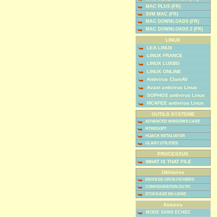
MAC PLUS (FR)
SVM MAC (FR)
MAC DOWNLOADS (FR)
MAC DOWNLOADS 2 (FR)
LINUX
LEA LINUX
LINUX FRANCE
LINUX LUXBG
LINUX ONLINE
Antivirus ClamAV
Avast antivirus Linux
SOPHOS antivirus Linux
MCAFEE antivirus Linux
OUTILS SYSTEME
ADVANCED WINDOWS CARE
NTREGOPT
HIJACK RETALIATOR
GLARY UTILITIES
PROCESSUS
WHAT IS THAT FILE
Utilitaires
ENVOI DE GROS FICHIERS
CONFIGURATION DU PC
STOCKAGE EN LIGNE
Astuces
MODE SANS ECHEC