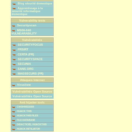
Blog sécurité domestique
Apprentissage à la
sécurité informatique
domestique
Vulnerability tests
Securityscan
MS06-040
VULNEARABILITY
Vulnérabilités
SECURITYFOCUS
FRSIRT
CERTA (FR)
SECURITYSPACE
SECUNIA
SANS.ORG
MAGSECURS (FR)
Attaques Internet
Virusliste
Vulnérabilités Open Source
Vulnérabilités Open Source
Anti hijacker tools
CWSHREDDER
HIJACK THIS
HIJACKTHIS FILES
FILE DATABASE
DIDACTICIEL HIJACKTHIS
HIJACK RETILIATOR