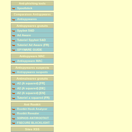
Anti-phishing tools
Spoofstick
Comparaison Antispywares
Antispywares
Antispywares gratuits
Spybot S&D
Ad Aware
Tutoriel Spybot S&D
Tutoriel Ad Aware (FR)
SPYWARE GUIDE
Antispyware MAC
Antispyware MAC
Antispywares suspects
Antispywares suspects
Antimalwares gratuits
A2 (A squared) [FR]
A2 (A squared) [DE]
A2 (A squared) [EN]
Tutoriel a squared (FR)
Anti Rootkit
Rootkit Hook Analyzer
Rootkit Revealer
SOPHOS ANTIROOTKIT
FSECURE BLACKLIGHT
Sites XSS