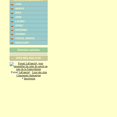
IANA
WHOIS
RIPE
ARIN
LACNIC
APNIC
INTERNIC
AFRINIC
VISUAL WHOIS
DNSSTUFF
Derniers articles
RSS MELANI (CH)
Portail
LaFrancité
:
Liste des sites
Classement thématique
*
Inscription