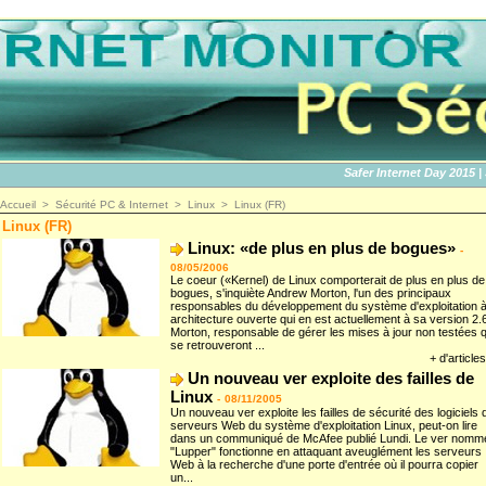
Safer Internet Day 2015 | SID
Accueil
>
Sécurité PC & Internet
>
Linux
>
Linux (FR)
Linux (FR)
Linux: «de plus en plus de bogues»
-
08/05/2006
Le coeur («Kernel) de Linux comporterait de plus en plus de
bogues, s'inquiète Andrew Morton, l'un des principaux
responsables du développement du système d'exploitation 
architecture ouverte qui en est actuellement à sa version 2.6
Morton, responsable de gérer les mises à jour non testées q
se retrouveront ...
+ d'articles
Un nouveau ver exploite des failles de
Linux
-
08/11/2005
Un nouveau ver exploite les failles de sécurité des logiciels 
serveurs Web du système d'exploitation Linux, peut-on lire
dans un communiqué de McAfee publié Lundi. Le ver nomm
"Lupper" fonctionne en attaquant aveuglément les serveurs
Web à la recherche d'une porte d'entrée où il pourra copier
un...