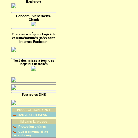
...
Explorer)
Der com! Sicherheits-
Check
Tests mises à jour logiciels
et vulnérabilités (nécessite
Internet Explorer)
Test des mises à jour des
logiciels installés
Test ports DNS
PROJECT HONEYPOT
HARVESTER (SPAM)
IM dans la presse
Protection enfants
Cybercriminalité au
Luxembourg