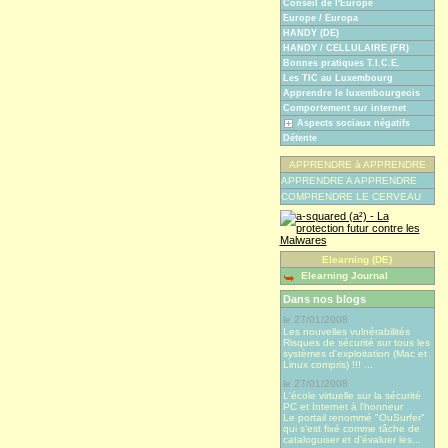
Conseil de l'Europe
Europe / Europa
HANDY (DE)
HANDY / CELLULAIRE (FR)
Bonnes pratiques T.I.C.E.
Les TIC au Luxembourg
Apprendre le luxembourgeois
Comportement sur internet
Aspects sociaux négatifs
Détente
APPRENDRE à APPRENDRE
APPRENDRE A APPRENDRE
COMPRENDRE LE CERVEAU
Elearning (DE)
Elearning Journal
Dans nos blogs
le 27/01/2008
Les nouvelles vulnérabilités
Risques de sécurité sur tous les
systèmes d'exploitation (Mac et
Linux compris) !!! ...
le 27/01/2008
L'école virtuelle sur la sécurité
PC et Internet à l'honneur
Le portail renommé "OuSurfer"
qui s'est fixé comme tâche de
cataloguiser et d'évaluer les...