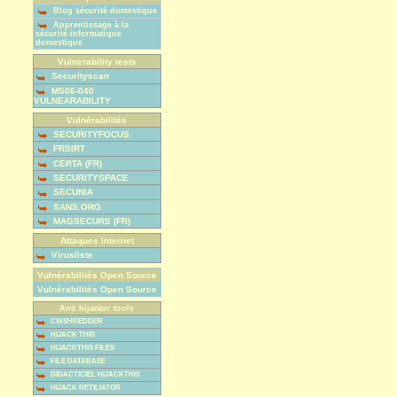
Blog sécurité domestique
Apprentissage à la
sécurité informatique
domestique
Vulnerability tests
Securityscan
MS06-040
VULNEARABILITY
Vulnérabilités
SECURITYFOCUS
FRSIRT
CERTA (FR)
SECURITYSPACE
SECUNIA
SANS.ORG
MAGSECURS (FR)
Attaques Internet
Virusliste
Vulnérabilités Open Source
Vulnérabilités Open Source
Anti hijacker tools
CWSHREDDER
HIJACK THIS
HIJACKTHIS FILES
FILE DATABASE
DIDACTICIEL HIJACKTHIS
HIJACK RETILIATOR