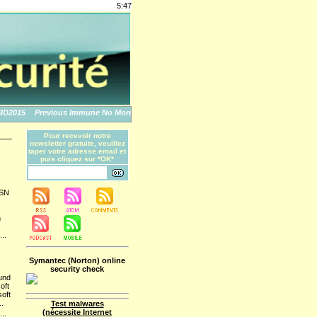
5:47
015
Previous Immune No More: An Apple Story
The World's Biggest Data Breache
Pour recevoir notre
newsletter gratuite, veuillez
taper votre adresse email et
puis cliquez sur *OK*
MSN
n
...
Symantec (Norton) online
security check
 und
oft
oft
.
Test malwares
(nécessite Internet
...