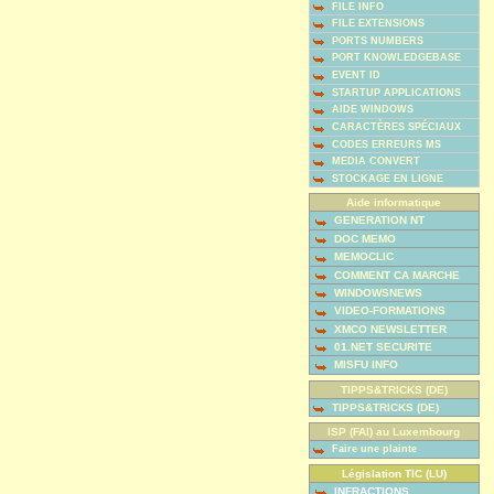
FILE INFO
FILE EXTENSIONS
PORTS NUMBERS
PORT KNOWLEDGEBASE
EVENT ID
STARTUP APPLICATIONS
AIDE WINDOWS
CARACTÈRES SPÉCIAUX
CODES ERREURS MS
MEDIA CONVERT
STOCKAGE EN LIGNE
Aide informatique
GENERATION NT
DOC MEMO
MEMOCLIC
COMMENT CA MARCHE
WINDOWSNEWS
VIDEO-FORMATIONS
XMCO NEWSLETTER
01.NET SECURITE
MISFU INFO
TIPPS&TRICKS (DE)
TIPPS&TRICKS (DE)
ISP (FAI) au Luxembourg
Faire une plainte
Législation TIC (LU)
INFRACTIONS