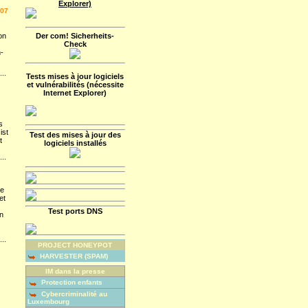
Explorer)
007
on
Der com! Sicherheits-
Check
-
...
Tests mises à jour logiciels
et vulnérabilités (nécessite
Internet Explorer)
s
ist
Test des mises à jour des
t
logiciels installés
...
ie
et
Test ports DNS
n
...
PROJECT HONEYPOT
HARVESTER (SPAM)
IM dans la presse
Protection enfants
Cybercriminalité au
Luxembourg