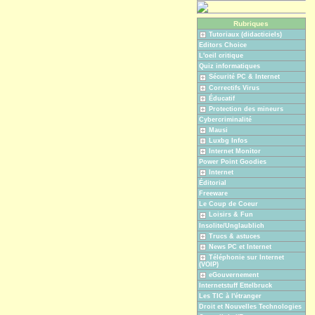
Rubriques
Tutoriaux (didacticiels)
Editors Choice
L'oeil critique
Quiz informatiques
Sécurité PC & Internet
Correctifs Virus
Éducatif
Protection des mineurs
Cybercriminalité
Mausi
Luxbg Infos
Internet Monitor
Power Point Goodies
Internet
Éditorial
Freeware
Le Coup de Coeur
Loisirs & Fun
Insolite/Unglaublich
Trucs & astuces
News PC et Internet
Téléphonie sur Internet
(VOIP)
eGouvernement
Internetstuff Ettelbruck
Les TIC à l'étranger
Droit et Nouvelles Technologies