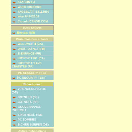
STATION.LU
WORT 08052006
TAGEBLATT 13112007
Wort 04102008
Canada/CANOE.COM
Infos botnets
Botnets (EN)
Protection des enfants
WEB AVERTI (CA)
DROIT DU NET (FR)
E-ENFANCE (FR)
INTERNET101 (CA)
INTERNET SANS
CRAINTES (FR)
PC SECURITY TEST
PC SECURITY TEST
Rédactionnel
VIRENGESCHICHTE
(DE)
BOTNETS (DE)
BOTNETS (FR)
GOUVERNANCE
INTERNET
SPAM REAL TIME
PC ZOMBIES
SICHER SURFEN (DE)
Autres publications