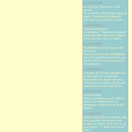
le 08/07/2007
Le module 'Parcours' a été
ajouté
Ce module a été intégré dans la
partie "Interface d'utilisation"
afin que vous puissiez suivre...
le 23/06/2007
Travaux pratiques
La rubrique "Travaux pratiques"
a été ajoutée. Elle sera utilisée
dans tous les cours et dans...
le 30/05/2007
Problèmes avec les bases de
données
Nous avons eu des problèmes
avec les bases de données au
28.05.2007 et nous avons dû
reconfigurer...
le 30/05/2007
Création de l'école virtuelle sur
la Sécurité PC et Internet
Nous avons le plaisir de vous
annoncer la création de l'école
virtuelle sur la sécurité PC et...
le 05/02/2007
Projet finalisé
Nous y sommes quand même
arrivé à le finaliser pour le
blogathon ! Aujourd’hui, le 05
février...
le 02/02/2007
Projet virtuel pour le monde réel
Une question anodine a été
posée au forum "Que dire à un
technicien...?" pour ne pas se
faire...