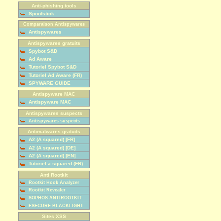
Anti-phishing tools
Spoofstick
Comparaison Antispywares
Antispywares
Antispywares gratuits
Spybot S&D
Ad Aware
Tutoriel Spybot S&D
Tutoriel Ad Aware (FR)
SPYWARE GUIDE
Antispyware MAC
Antispyware MAC
Antispywares suspects
Antispywares suspects
Antimalwares gratuits
A2 (A squared) [FR]
A2 (A squared) [DE]
A2 (A squared) [EN]
Tutoriel a squared (FR)
Anti Rootkit
Rootkit Hook Analyzer
Rootkit Revealer
SOPHOS ANTIROOTKIT
FSECURE BLACKLIGHT
Sites XSS