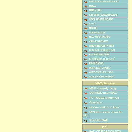
WINDOWS LIVE ONECARE
MBSA
MBSA (FR)
SECURITY DOWNLOADS
VISTA UPGRADE ADV.
A.E.R.
MS-KIS
DOWNLOADS
MAC OS UPDATES
APPLE UPDATES
LINUX SECURITY (EN)
SECURITY BULLETINS
VULNÉRABILITÉS
GLOSSAIRE SÉCURITÉ
PROCESSUS
OFFICE XP LUXBG.
WINDOWS XP LUXBG.
SUPPORT MICROSOFT
MAC Security
MAC Security Blog
SOPHOS pour MAC
PC TOOLS iAntivirus
ClamXav
Norton antivirus Mac
MCAFEE virus scan for
Mac
SECUREMAC
MAC
MAC GENERATION (FR)