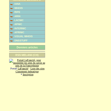
IANA
WHOIS
RIPE
ARIN
LACNIC
APNIC
INTERNIC
AFRINIC
VISUAL WHOIS
DNSSTUFF
Derniers articles
RSS MELANI (CH)
Portail
LaFrancité
:
Liste des sites
Classement thématique
*
Inscription