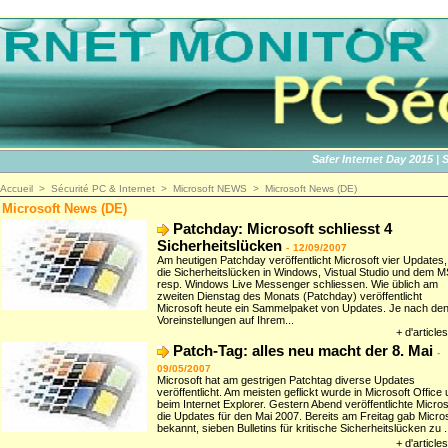
Safer Internet Day 2015 | SID2
Accueil
>
Sécurité PC & Internet
>
Microsoft NEWS
>
Microsoft News (DE)
Microsoft News (DE)
Patchday: Microsoft schliesst 4
Sicherheitslücken
-
12/09/2007
Am heutigen Patchday veröffentlicht Microsoft vier Updates,
die Sicherheitslücken in Windows, Vistual Studio und dem 
resp. Windows Live Messenger schliessen. Wie üblich am
zweiten Dienstag des Monats (Patchday) veröffentlicht
Microsoft heute ein Sammelpaket von Updates. Je nach de
Voreinstellungen auf Ihrem...
+ d'articles
Patch-Tag: alles neu macht der 8. Mai
-
09/05/2007
Microsoft hat am gestrigen Patchtag diverse Updates
veröffentlicht. Am meisten geflickt wurde in Microsoft Office
beim Internet Explorer. Gestern Abend veröffentlichte Micros
die Updates für den Mai 2007. Bereits am Freitag gab Micros
bekannt, sieben Bulletins für kritische Sicherheitslücken zu ..
+ d'articles