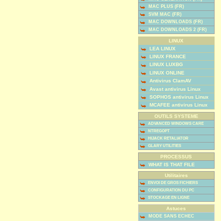
MAC PLUS (FR)
SVM MAC (FR)
MAC DOWNLOADS (FR)
MAC DOWNLOADS 2 (FR)
LINUX
LEA LINUX
LINUX FRANCE
LINUX LUXBG
LINUX ONLINE
Antivirus ClamAV
Avast antivirus Linux
SOPHOS antivirus Linux
MCAFEE antivirus Linux
OUTILS SYSTEME
ADVANCED WINDOWS CARE
NTREGOPT
HIJACK RETALIATOR
GLARY UTILITIES
PROCESSUS
WHAT IS THAT FILE
Utilitaires
ENVOI DE GROS FICHIERS
CONFIGURATION DU PC
STOCKAGE EN LIGNE
Astuces
MODE SANS ECHEC