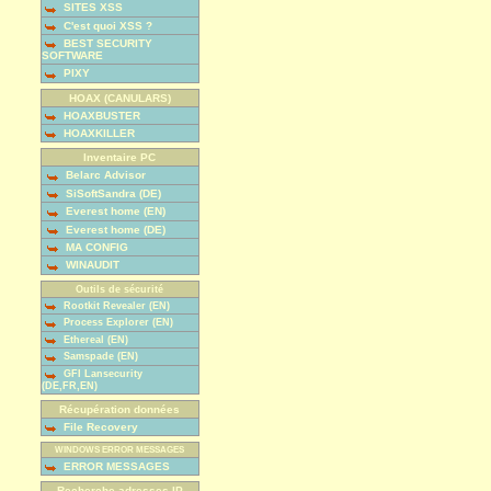
SITES XSS
C'est quoi XSS ?
BEST SECURITY
SOFTWARE
PIXY
HOAX (CANULARS)
HOAXBUSTER
HOAXKILLER
Inventaire PC
Belarc Advisor
SiSoftSandra (DE)
Everest home (EN)
Everest home (DE)
MA CONFIG
WINAUDIT
Outils de sécurité
Rootkit Revealer (EN)
Process Explorer (EN)
Ethereal (EN)
Samspade (EN)
GFI Lansecurity
(DE,FR,EN)
Récupération données
File Recovery
WINDOWS ERROR MESSAGES
ERROR MESSAGES
Recherche adresses IP