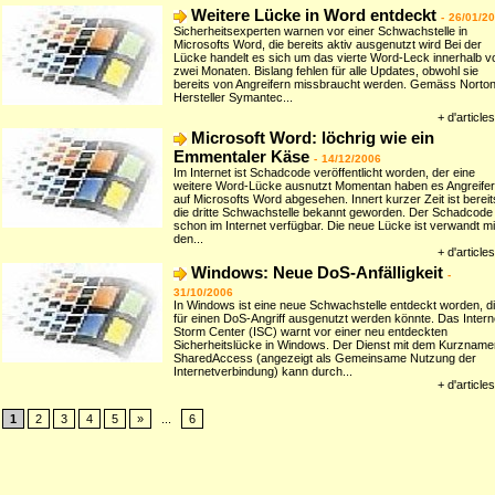
Weitere Lücke in Word entdeckt
-
26/01/2
Sicherheitsexperten warnen vor einer Schwachstelle in
Microsofts Word, die bereits aktiv ausgenutzt wird Bei der
Lücke handelt es sich um das vierte Word-Leck innerhalb v
zwei Monaten. Bislang fehlen für alle Updates, obwohl sie
bereits von Angreifern missbraucht werden. Gemäss Norton
Hersteller Symantec...
+ d'articles
Microsoft Word: löchrig wie ein
Emmentaler Käse
-
14/12/2006
Im Internet ist Schadcode veröffentlicht worden, der eine
weitere Word-Lücke ausnutzt Momentan haben es Angreifer
auf Microsofts Word abgesehen. Innert kurzer Zeit ist bereit
die dritte Schwachstelle bekannt geworden. Der Schadcode 
schon im Internet verfügbar. Die neue Lücke ist verwandt mi
den...
+ d'articles
Windows: Neue DoS-Anfälligkeit
-
31/10/2006
In Windows ist eine neue Schwachstelle entdeckt worden, d
für einen DoS-Angriff ausgenutzt werden könnte. Das Intern
Storm Center (ISC) warnt vor einer neu entdeckten
Sicherheitslücke in Windows. Der Dienst mit dem Kurzname
SharedAccess (angezeigt als Gemeinsame Nutzung der
Internetverbindung) kann durch...
+ d'articles
1
2
3
4
5
»
...
6