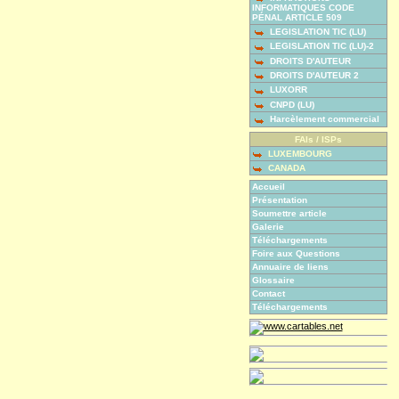
INFORMATIQUES CODE
PÉNAL ARTICLE 509
LEGISLATION TIC (LU)
LEGISLATION TIC (LU)-2
DROITS D'AUTEUR
DROITS D'AUTEUR 2
LUXORR
CNPD (LU)
Harcèlement commercial
FAIs / ISPs
LUXEMBOURG
CANADA
Accueil
Présentation
Soumettre article
Galerie
Téléchargements
Foire aux Questions
Annuaire de liens
Glossaire
Contact
Téléchargements