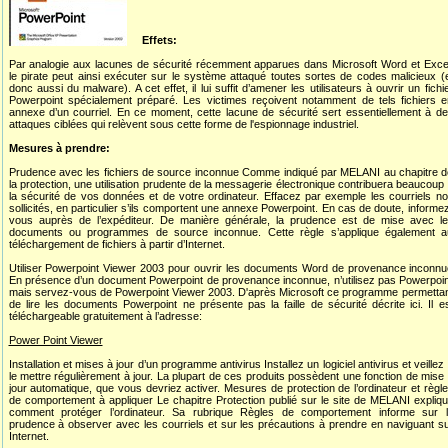
Effets:
Par analogie aux lacunes de sécurité récemment apparues dans Microsoft Word et Exce
le pirate peut ainsi exécuter sur le système attaqué toutes sortes de codes malicieux (
donc aussi du malware). A cet effet, il lui suffit d’amener les utilisateurs à ouvrir un fichi
Powerpoint spécialement préparé. Les victimes reçoivent notamment de tels fichiers 
annexe d’un courriel. En ce moment, cette lacune de sécurité sert essentiellement à d
attaques ciblées qui relèvent sous cette forme de l'espionnage industriel.
Mesures à prendre:
Prudence avec les fichiers de source inconnue Comme indiqué par MELANI au chapitre 
la protection, une utilisation prudente de la messagerie électronique contribuera beaucoup
la sécurité de vos données et de votre ordinateur. Effacez par exemple les courriels n
sollicités, en particulier s’ils comportent une annexe Powerpoint. En cas de doute, informe
vous auprès de l’expéditeur. De manière générale, la prudence est de mise avec l
documents ou programmes de source inconnue. Cette règle s’applique également a
téléchargement de fichiers à partir d’Internet.
Utiliser Powerpoint Viewer 2003 pour ouvrir les documents Word de provenance inconn
En présence d’un document Powerpoint de provenance inconnue, n’utilisez pas Powerpoi
mais servez-vous de Powerpoint Viewer 2003. D'après Microsoft ce programme permetta
de lire les documents Powerpoint ne présente pas la faille de sécurité décrite ici. Il e
téléchargeable gratuitement à l’adresse:
Power Point Viewer
Installation et mises à jour d’un programme antivirus Installez un logiciel antivirus et veillez
le mettre régulièrement à jour. La plupart de ces produits possèdent une fonction de mise
jour automatique, que vous devriez activer. Mesures de protection de l’ordinateur et règl
de comportement à appliquer Le chapitre Protection publié sur le site de MELANI expliq
comment protéger l’ordinateur. Sa rubrique Règles de comportement informe sur l
prudence à observer avec les courriels et sur les précautions à prendre en naviguant s
Internet.