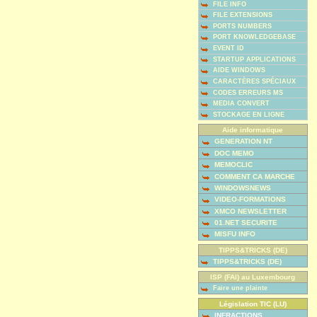
FILE INFO
FILE EXTENSIONS
PORTS NUMBERS
PORT KNOWLEDGEBASE
EVENT ID
STARTUP APPLICATIONS
AIDE WINDOWS
CARACTÈRES SPÉCIAUX
CODES ERREURS MS
MEDIA CONVERT
STOCKAGE EN LIGNE
Aide informatique
GENERATION NT
DOC MEMO
MEMOCLIC
COMMENT CA MARCHE
WINDOWSNEWS
VIDEO-FORMATIONS
XMCO NEWSLETTER
01.NET SECURITE
MISFU INFO
TIPPS&TRICKS (DE)
TIPPS&TRICKS (DE)
ISP (FAI) au Luxembourg
Faire une plainte
Législation TIC (LU)
INFRACTIONS