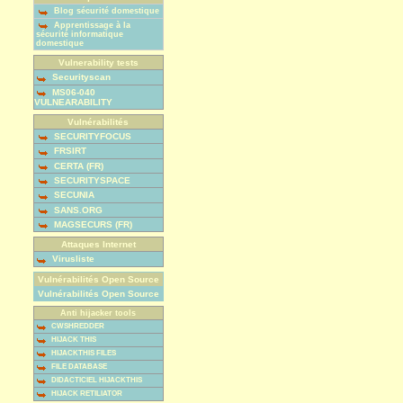
Blog sécurité domestique
Apprentissage à la
sécurité informatique
domestique
Vulnerability tests
Securityscan
MS06-040
VULNEARABILITY
Vulnérabilités
SECURITYFOCUS
FRSIRT
CERTA (FR)
SECURITYSPACE
SECUNIA
SANS.ORG
MAGSECURS (FR)
Attaques Internet
Virusliste
Vulnérabilités Open Source
Vulnérabilités Open Source
Anti hijacker tools
CWSHREDDER
HIJACK THIS
HIJACKTHIS FILES
FILE DATABASE
DIDACTICIEL HIJACKTHIS
HIJACK RETILIATOR