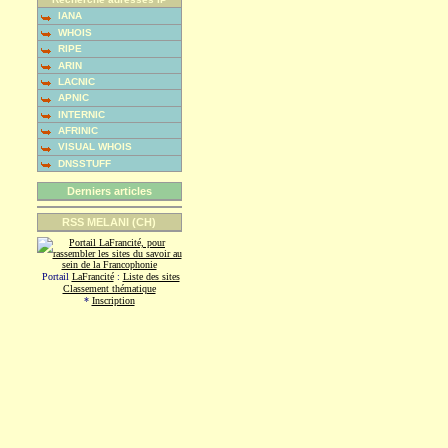
IANA
WHOIS
RIPE
ARIN
LACNIC
APNIC
INTERNIC
AFRINIC
VISUAL WHOIS
DNSSTUFF
Derniers articles
RSS MELANI (CH)
Portail
LaFrancité
:
Liste des sites
Classement thématique
*
Inscription