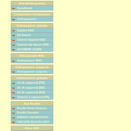
Anti-phishing tools
Spoofstick
Comparaison Antispywares
Antispywares
Antispywares gratuits
Spybot S&D
Ad Aware
Tutoriel Spybot S&D
Tutoriel Ad Aware (FR)
SPYWARE GUIDE
Antispyware MAC
Antispyware MAC
Antispywares suspects
Antispywares suspects
Antimalwares gratuits
A2 (A squared) [FR]
A2 (A squared) [DE]
A2 (A squared) [EN]
Tutoriel a squared (FR)
Anti Rootkit
Rootkit Hook Analyzer
Rootkit Revealer
SOPHOS ANTIROOTKIT
FSECURE BLACKLIGHT
Sites XSS