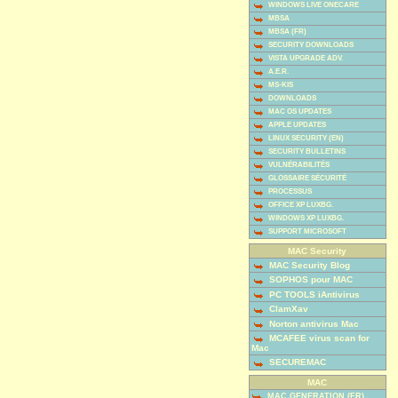
WINDOWS LIVE ONECARE
MBSA
MBSA (FR)
SECURITY DOWNLOADS
VISTA UPGRADE ADV.
A.E.R.
MS-KIS
DOWNLOADS
MAC OS UPDATES
APPLE UPDATES
LINUX SECURITY (EN)
SECURITY BULLETINS
VULNÉRABILITÉS
GLOSSAIRE SÉCURITÉ
PROCESSUS
OFFICE XP LUXBG.
WINDOWS XP LUXBG.
SUPPORT MICROSOFT
MAC Security
MAC Security Blog
SOPHOS pour MAC
PC TOOLS iAntivirus
ClamXav
Norton antivirus Mac
MCAFEE virus scan for
Mac
SECUREMAC
MAC
MAC GENERATION (FR)