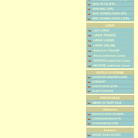
MAC PLUS (FR)
SVM MAC (FR)
MAC DOWNLOADS (FR)
MAC DOWNLOADS 2 (FR)
LINUX
LEA LINUX
LINUX FRANCE
LINUX LUXBG
LINUX ONLINE
Antivirus ClamAV
Avast antivirus Linux
SOPHOS antivirus Linux
MCAFEE antivirus Linux
OUTILS SYSTEME
ADVANCED WINDOWS CARE
NTREGOPT
HIJACK RETALIATOR
GLARY UTILITIES
PROCESSUS
WHAT IS THAT FILE
Utilitaires
ENVOI DE GROS FICHIERS
CONFIGURATION DU PC
STOCKAGE EN LIGNE
Astuces
MODE SANS ECHEC