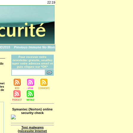
22:19
015
Previous Immune No More: An Apple Story
The World's Biggest Data Breaches
Pour recevoir notre
newsletter gratuite, veuillez
lle
taper votre adresse email et
puis cliquez sur *OK*
met
les
 de
Symantec (Norton) online
security check
Test malwares
(nécessite Internet