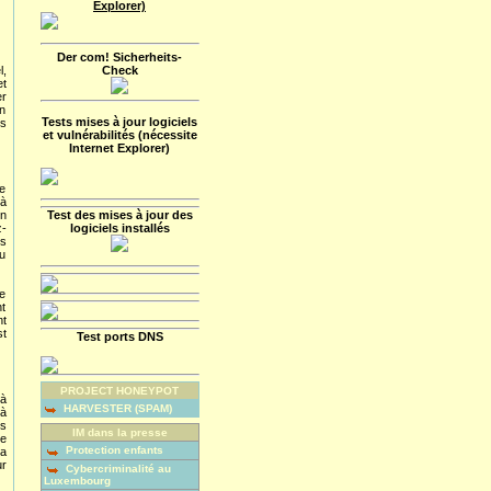
Explorer)
Der com! Sicherheits-
l,
Check
et
er
en
Tests mises à jour logiciels
es
et vulnérabilités (nécessite
Internet Explorer)
de
 à
on
Test des mises à jour des
z-
logiciels installés
es
u
ue
nt
nt
st
Test ports DNS
PROJECT HONEYPOT
 à
HARVESTER (SPAM)
 à
es
IM dans la presse
ue
Protection enfants
a
ur
Cybercriminalité au
Luxembourg