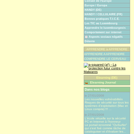
Conseil de l'Europe
Europe / Europa
HANDY (DE)
HANDY / CELLULAIRE (FR)
Bonnes pratiques T.I.C.E.
Les TIC au Luxembourg
Apprendre le luxembourgeois
Comportement sur internet
Aspects sociaux négatifs
Détente
APPRENDRE à APPRENDRE
APPRENDRE A APPRENDRE
COMPRENDRE LE CERVEAU
Elearning (DE)
Elearning Journal
Dans nos blogs
le 27/01/2008
Les nouvelles vulnérabilités
Risques de sécurité sur tous les
systèmes d'exploitation (Mac et
Linux compris) !!! ...
le 27/01/2008
L'école virtuelle sur la sécurité
PC et Internet à l'honneur
Le portail renommé "OuSurfer"
qui s'est fixé comme tâche de
cataloguiser et d'évaluer les...