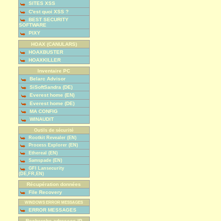
SITES XSS
C'est quoi XSS ?
BEST SECURITY
SOFTWARE
PIXY
HOAX (CANULARS)
HOAXBUSTER
HOAXKILLER
Inventaire PC
Belarc Advisor
SiSoftSandra (DE)
Everest home (EN)
Everest home (DE)
MA CONFIG
WINAUDIT
Outils de sécurité
Rootkit Revealer (EN)
Process Explorer (EN)
Ethereal (EN)
Samspade (EN)
GFI Lansecurity
(DE,FR,EN)
Récupération données
File Recovery
WINDOWS ERROR MESSAGES
ERROR MESSAGES
Recherche adresses IP