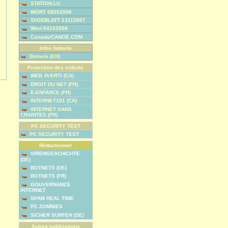
STATION.LU
WORT 08052006
TAGEBLATT 13112007
Wort 04102008
Canada/CANOE.COM
Infos botnets
Botnets (EN)
Protection des enfants
WEB AVERTI (CA)
DROIT DU NET (FR)
E-ENFANCE (FR)
INTERNET101 (CA)
INTERNET SANS
CRAINTES (FR)
PC SECURITY TEST
PC SECURITY TEST
Rédactionnel
VIRENGESCHICHTE
(DE)
BOTNETS (DE)
BOTNETS (FR)
GOUVERNANCE
INTERNET
SPAM REAL TIME
PC ZOMBIES
SICHER SURFEN (DE)
Autres publications