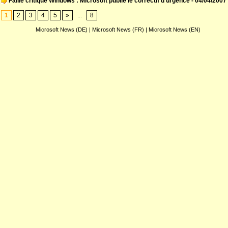
Faille critique Windows : Microsoft publie le correctif d'urgence
- 04/04/2007
1
2
3
4
5
»
...
8
Microsoft News (DE)
|
Microsoft News (FR)
|
Microsoft News (EN)