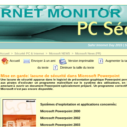
Safer Internet Day 2015 | SID2
Accueil
>
Sécurité PC & Internet
>
Microsoft NEWS
>
Microsoft News (FR)
Accueil
Envoyer à un ami
Version imprimable
Augmenter la tai
du texte
Diminuer la taille du texte
Mise en garde: lacune de sécurité dans Microsoft Powerpoint
Une lacune de sécurité apparue dans le logiciel de présentation graphique Powerpoint per
aux pirates d’exécuter un programme malveillant sur le système des utilisateurs, en 
amenant à ouvrir un document Powerpoint spécialement préparé. Un programme correctif
Microsoft n’est pas encore disponible.
Systèmes d’exploitation et applications concernés:
Microsoft Powerpoint 2000
Microsoft Powerpoint 2002
Microsoft Powerpoint 2003