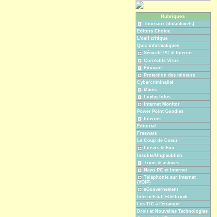
Rubriques
Tutoriaux (didacticiels)
Editors Choice
L'oeil critique
Quiz informatiques
Sécurité PC & Internet
Correctifs Virus
Éducatif
Protection des mineurs
Cybercriminalité
Mausi
Luxbg Infos
Internet Monitor
Power Point Goodies
Internet
Éditorial
Freeware
Le Coup de Coeur
Loisirs & Fun
Insolite/Unglaublich
Trucs & astuces
News PC et Internet
Téléphonie sur Internet
(VOIP)
eGouvernement
Internetstuff Ettelbruck
Les TIC à l'étranger
Droit et Nouvelles Technologies