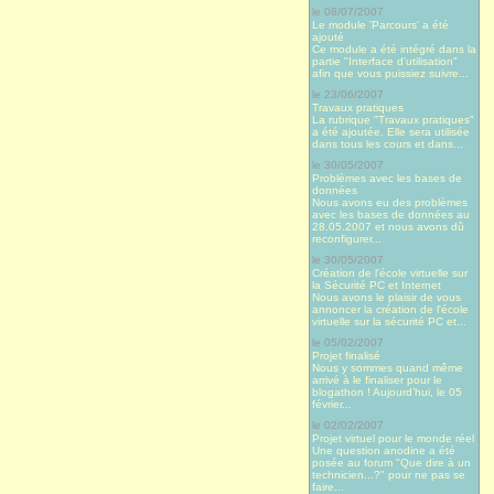
le 08/07/2007
Le module 'Parcours' a été
ajouté
Ce module a été intégré dans la
partie "Interface d'utilisation"
afin que vous puissiez suivre...
le 23/06/2007
Travaux pratiques
La rubrique "Travaux pratiques"
a été ajoutée. Elle sera utilisée
dans tous les cours et dans...
le 30/05/2007
Problèmes avec les bases de
données
Nous avons eu des problèmes
avec les bases de données au
28.05.2007 et nous avons dû
reconfigurer...
le 30/05/2007
Création de l'école virtuelle sur
la Sécurité PC et Internet
Nous avons le plaisir de vous
annoncer la création de l'école
virtuelle sur la sécurité PC et...
le 05/02/2007
Projet finalisé
Nous y sommes quand même
arrivé à le finaliser pour le
blogathon ! Aujourd’hui, le 05
février...
le 02/02/2007
Projet virtuel pour le monde réel
Une question anodine a été
posée au forum "Que dire à un
technicien...?" pour ne pas se
faire...