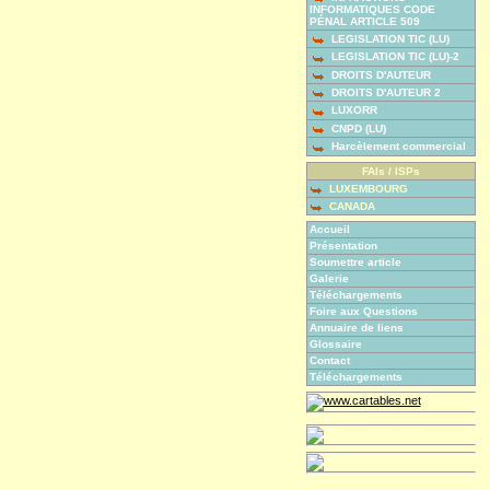
INFORMATIQUES CODE
PÉNAL ARTICLE 509
LEGISLATION TIC (LU)
LEGISLATION TIC (LU)-2
DROITS D'AUTEUR
DROITS D'AUTEUR 2
LUXORR
CNPD (LU)
Harcèlement commercial
FAIs / ISPs
LUXEMBOURG
CANADA
Accueil
Présentation
Soumettre article
Galerie
Téléchargements
Foire aux Questions
Annuaire de liens
Glossaire
Contact
Téléchargements