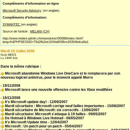
Compléments d’information en ligne
Microsoft Security Advisory
: (en anglais)
Compléments d’information:
SYMANTEC
(en anglais)
Source de l'article :
MELANI (CH)
http://www.melani.admin.ch/newsticker/00088/index.html?
lang=fr&PHPSESSID=75d2fb2ee1634a9038ce26354bdca9a1
Mardi 18 Juillet 2006
Gust MEES
Lu 1666 fois
Dans la même rubrique :
Microsoft abandonne Windows Live OneCare et le remplacera par son
nouveau logiciel antivirus, pour le moment appelé Morro
- 19/11/2008
Microsoft lance une nouvelle offensive contre les Xbox modifiées
- 16/11/2008
It's Microsoft update day!
- 12/09/2007
Mardi sécuritaire : Microsoft corrige neuf failles importantes
- 15/08/2007
Mardi sécuritaire de Microsoft: six correctifs
- 13/06/2007
Mardi sécuritaire: Microsoft s'attaque à 19 failles
- 09/05/2007
De Hotmail à Windows Live Hotmail
- 08/05/2007
It's Microsoft Update time
- 12/04/2007
Microsoft : Un patch pour un patch
- 05/04/2007