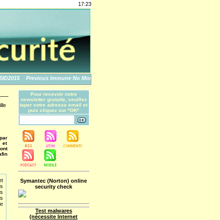
17:23
2015
Previous Immune No More: An Apple Story
The World's Biggest Data Breache
Pour recevoir notre
newsletter gratuite, veuillez
lle
taper votre adresse email et
puis cliquez sur *OK*
 par
 et
ont
fin
et
Symantec (Norton) online
s
security check
es
es
re
Test malwares
(nécessite Internet