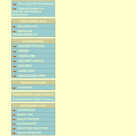
Blog sécurité domestique
Apprentissage à la
sécurité informatique
domestique
Vulnerability tests
Securityscan
MS06-040
VULNEARABILITY
Vulnérabilités
SECURITYFOCUS
FRSIRT
CERTA (FR)
SECURITYSPACE
SECUNIA
SANS.ORG
MAGSECURS (FR)
Attaques Internet
Virusliste
Vulnérabilités Open Source
Vulnérabilités Open Source
Anti hijacker tools
CWSHREDDER
HIJACK THIS
HIJACKTHIS FILES
FILE DATABASE
DIDACTICIEL HIJACKTHIS
HIJACK RETILIATOR