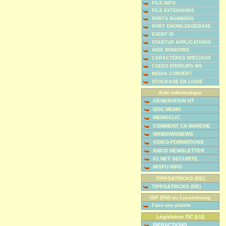
FILE INFO
FILE EXTENSIONS
PORTS NUMBERS
PORT KNOWLEDGEBASE
EVENT ID
STARTUP APPLICATIONS
AIDE WINDOWS
CARACTÈRES SPÉCIAUX
CODES ERREURS MS
MEDIA CONVERT
STOCKAGE EN LIGNE
Aide informatique
GENERATION NT
DOC MEMO
MEMOCLIC
COMMENT CA MARCHE
WINDOWSNEWS
VIDEO-FORMATIONS
XMCO NEWSLETTER
01.NET SECURITE
MISFU INFO
TIPPS&TRICKS (DE)
TIPPS&TRICKS (DE)
ISP (FAI) au Luxembourg
Faire une plainte
Législation TIC (LU)
INFRACTIONS