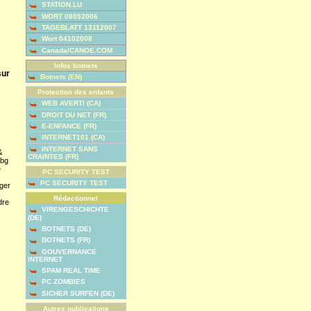
STATION.LU
WORT 08052006
TAGEBLATT 13112007
Wort 04102008
Canada/CANOE.COM
Infos botnets
sur
Botnets (EN)
Protection des enfants
WEB AVERTI (CA)
DROIT DU NET (FR)
E-ENFANCE (FR)
INTERNET101 (CA)
INTERNET SANS
&
CRAINTES (FR)
bg
e
PC SECURITY TEST
PC SECURITY TEST
nger
Rédactionnel
dre
VIRENGESCHICHTE
(DE)
BOTNETS (DE)
BOTNETS (FR)
GOUVERNANCE
INTERNET
SPAM REAL TIME
PC ZOMBIES
SICHER SURFEN (DE)
Autres publications