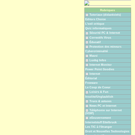
Rubriques
Tutoriaux (didacticiels)
Editors Choice
L'oeil critique
Quiz informatiques
Sécurité PC & Internet
Correctifs Virus
Éducatif
Protection des mineurs
Cybercriminalité
Mausi
Luxbg Infos
Internet Monitor
Power Point Goodies
Internet
Éditorial
Freeware
Le Coup de Coeur
Loisirs & Fun
Insolite/Unglaublich
Trucs & astuces
News PC et Internet
Téléphonie sur Internet
(VOIP)
eGouvernement
Internetstuff Ettelbruck
Les TIC à l'étranger
Droit et Nouvelles Technologies