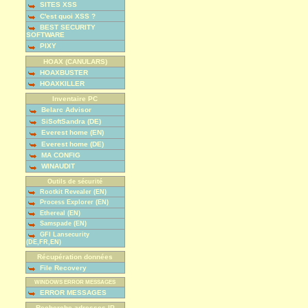
SITES XSS
C'est quoi XSS ?
BEST SECURITY
SOFTWARE
PIXY
HOAX (CANULARS)
HOAXBUSTER
HOAXKILLER
Inventaire PC
Belarc Advisor
SiSoftSandra (DE)
Everest home (EN)
Everest home (DE)
MA CONFIG
WINAUDIT
Outils de sécurité
Rootkit Revealer (EN)
Process Explorer (EN)
Ethereal (EN)
Samspade (EN)
GFI Lansecurity
(DE,FR,EN)
Récupération données
File Recovery
WINDOWS ERROR MESSAGES
ERROR MESSAGES
Recherche adresses IP