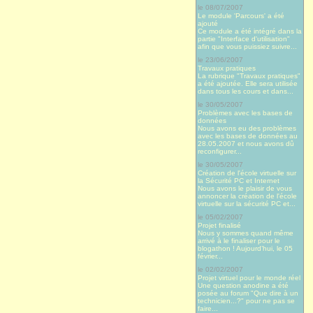
le 08/07/2007
Le module 'Parcours' a été
ajouté
Ce module a été intégré dans la
partie "Interface d'utilisation"
afin que vous puissiez suivre...
le 23/06/2007
Travaux pratiques
La rubrique "Travaux pratiques"
a été ajoutée. Elle sera utilisée
dans tous les cours et dans...
le 30/05/2007
Problèmes avec les bases de
données
Nous avons eu des problèmes
avec les bases de données au
28.05.2007 et nous avons dû
reconfigurer...
le 30/05/2007
Création de l'école virtuelle sur
la Sécurité PC et Internet
Nous avons le plaisir de vous
annoncer la création de l'école
virtuelle sur la sécurité PC et...
le 05/02/2007
Projet finalisé
Nous y sommes quand même
arrivé à le finaliser pour le
blogathon ! Aujourd’hui, le 05
février...
le 02/02/2007
Projet virtuel pour le monde réel
Une question anodine a été
posée au forum "Que dire à un
technicien...?" pour ne pas se
faire...