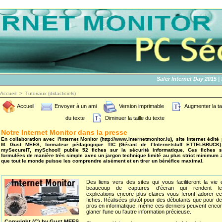
Safer Internet Day 2015 | SID
Accueil
>
Tutoriaux (didacticiels)
Accueil
Envoyer à un ami
Version imprimable
Augmenter la tai
du texte
Diminuer la taille du texte
Notre Internet Monitor dans la presse
En collaboration avec l'Internet Monitor (http://www.internetmonitor.lu), site internet édité
M. Gust MEES, formateur pédagogique TIC (Gérant de l’Internetstuff ETTELBRUCK)
mySecureIT, mySchool! publie 52 fiches sur la sécurité informatique. Ces fiches s
formulées de manière très simple avec un jargon technique limité au plus strict minimum a
que tout le monde puisse les comprendre aisément et en tirer un bénéfice maximal.
Des liens vers des sites qui vous faciliteront la vie 
beaucoup de captures d'écran qui rendent le
explications encore plus claires vous feront adorer c
fiches. Réalisées plutôt pour des débutants que pour d
pros en informatique, même ces derniers peuvent enco
glaner l'une ou l'autre information précieuse.
Copyright (C) by Gust MEES