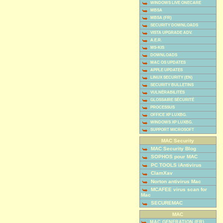
WINDOWS LIVE ONECARE
MBSA
MBSA (FR)
SECURITY DOWNLOADS
VISTA UPGRADE ADV.
A.E.R.
MS-KIS
DOWNLOADS
MAC OS UPDATES
APPLE UPDATES
LINUX SECURITY (EN)
SECURITY BULLETINS
VULNÉRABILITÉS
GLOSSAIRE SÉCURITÉ
PROCESSUS
OFFICE XP LUXBG.
WINDOWS XP LUXBG.
SUPPORT MICROSOFT
MAC Security
MAC Security Blog
SOPHOS pour MAC
PC TOOLS iAntivirus
ClamXav
Norton antivirus Mac
MCAFEE virus scan for
Mac
SECUREMAC
MAC
MAC GENERATION (FR)