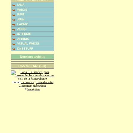
IANA
WHOIS
RIPE
ARIN
LACNIC
APNIC
INTERNIC
AFRINIC
VISUAL WHOIS
DNSSTUFF
Derniers articles
RSS MELANI (CH)
Portail
LaFrancité
:
Liste des sites
Classement thématique
*
Inscription