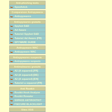
Anti-phishing tools
Spoofstick
Comparaison Antispywares
Antispywares
Antispywares gratuits
Spybot S&D
Ad Aware
Tutoriel Spybot S&D
Tutoriel Ad Aware (FR)
SPYWARE GUIDE
Antispyware MAC
Antispyware MAC
Antispywares suspects
Antispywares suspects
Antimalwares gratuits
A2 (A squared) [FR]
A2 (A squared) [DE]
A2 (A squared) [EN]
Tutoriel a squared (FR)
Anti Rootkit
Rootkit Hook Analyzer
Rootkit Revealer
SOPHOS ANTIROOTKIT
FSECURE BLACKLIGHT
Sites XSS