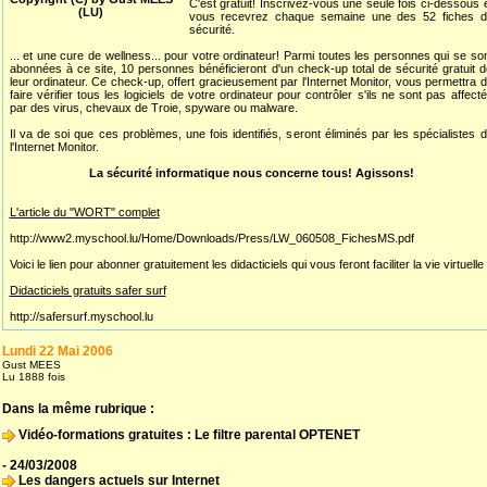
C'est gratuit! Inscrivez-vous une seule fois ci-dessous 
(LU)
vous recevrez chaque semaine une des 52 fiches d
sécurité.
... et une cure de wellness... pour votre ordinateur! Parmi toutes les personnes qui se so
abonnées à ce site, 10 personnes bénéficieront d'un check-up total de sécurité gratuit 
leur ordinateur. Ce check-up, offert gracieusement par l'Internet Monitor, vous permettra 
faire vérifier tous les logiciels de votre ordinateur pour contrôler s'ils ne sont pas affect
par des virus, chevaux de Troie, spyware ou malware.
Il va de soi que ces problèmes, une fois identifiés, seront éliminés par les spécialistes 
l'Internet Monitor.
La sécurité informatique nous concerne tous! Agissons!
L'article du "WORT" complet
http://www2.myschool.lu/Home/Downloads/Press/LW_060508_FichesMS.pdf
Voici le lien pour abonner gratuitement les didacticiels qui vous feront faciliter la vie virtuelle 
Didacticiels gratuits safer surf
http://safersurf.myschool.lu
Lundi 22 Mai 2006
Gust MEES
Lu 1888 fois
Dans la même rubrique :
Vidéo-formations gratuites : Le filtre parental OPTENET
- 24/03/2008
Les dangers actuels sur Internet