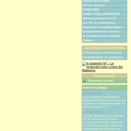
Conseil de l'Europe
Europe / Europa
HANDY (DE)
HANDY / CELLULAIRE (FR)
Bonnes pratiques T.I.C.E.
Les TIC au Luxembourg
Apprendre le luxembourgeois
Comportement sur internet
Aspects sociaux négatifs
Détente
APPRENDRE à APPRENDRE
APPRENDRE A APPRENDRE
COMPRENDRE LE CERVEAU
Elearning (DE)
Elearning Journal
Dans nos blogs
le 27/01/2008
Les nouvelles vulnérabilités
Risques de sécurité sur tous les
systèmes d'exploitation (Mac et
Linux compris) !!! ...
le 27/01/2008
L'école virtuelle sur la sécurité
PC et Internet à l'honneur
Le portail renommé "OuSurfer"
qui s'est fixé comme tâche de
cataloguiser et d'évaluer les...