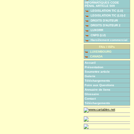
INFORMATIQUES CODE
PÉNAL ARTICLE 509
LEGISLATION TIC (LU)
LEGISLATION TIC (LU)-2
DROITS D'AUTEUR
DROITS D'AUTEUR 2
LUXORR
CNPD (LU)
Harcèlement commercial
FAIs / ISPs
LUXEMBOURG
CANADA
Accueil
Présentation
Soumettre article
Galerie
Téléchargements
Foire aux Questions
Annuaire de liens
Glossaire
Contact
Téléchargements