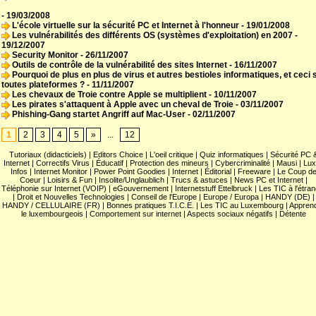
- 19/03/2008
L'école virtuelle sur la sécurité PC et Internet à l'honneur
- 19/01/2008
Les vulnérabilités des différents OS (systèmes d'exploitation) en 2007
-
19/12/2007
Security Monitor
- 26/11/2007
Outils de contrôle de la vulnérabilité des sites Internet
- 16/11/2007
Pourquoi de plus en plus de virus et autres bestioles informatiques, et ceci 
toutes plateformes ?
- 11/11/2007
Les chevaux de Troie contre Apple se multiplient
- 10/11/2007
Les pirates s'attaquent à Apple avec un cheval de Troie
- 03/11/2007
Phishing-Gang startet Angriff auf Mac-User
- 02/11/2007
1
2
3
4
5
»
...
12
Tutoriaux (didacticiels)
|
Editors Choice
|
L'oeil critique
|
Quiz informatiques
|
Sécurité PC 
Internet
|
Correctifs Virus
|
Éducatif
|
Protection des mineurs
|
Cybercriminalité
|
Mausi
|
Lux
Infos
|
Internet Monitor
|
Power Point Goodies
|
Internet
|
Éditorial
|
Freeware
|
Le Coup d
Coeur
|
Loisirs & Fun
|
Insolite/Unglaublich
|
Trucs & astuces
|
News PC et Internet
|
Téléphonie sur Internet (VOIP)
|
eGouvernement
|
Internetstuff Ettelbruck
|
Les TIC à l'étra
|
Droit et Nouvelles Technologies
|
Conseil de l'Europe
|
Europe / Europa
|
HANDY (DE)
|
HANDY / CELLULAIRE (FR)
|
Bonnes pratiques T.I.C.E.
|
Les TIC au Luxembourg
|
Appren
le luxembourgeois
|
Comportement sur internet
|
Aspects sociaux négatifs
|
Détente