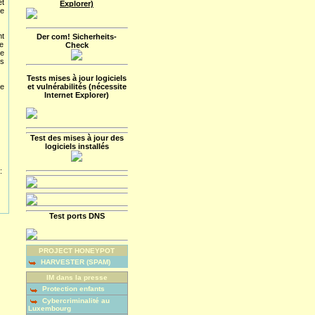
et
Explorer)
e
nt
Der com! Sicherheits-
de
Check
de
és
Tests mises à jour logiciels
de
et vulnérabilités (nécessite
Internet Explorer)
Test des mises à jour des
logiciels installés
:
Test ports DNS
PROJECT HONEYPOT
HARVESTER (SPAM)
IM dans la presse
Protection enfants
Cybercriminalité au
Luxembourg