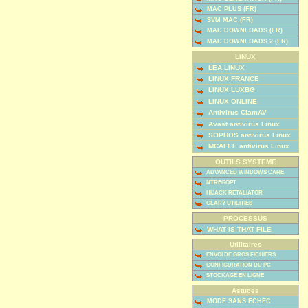
MAC PLUS (FR)
SVM MAC (FR)
MAC DOWNLOADS (FR)
MAC DOWNLOADS 2 (FR)
LINUX
LEA LINUX
LINUX FRANCE
LINUX LUXBG
LINUX ONLINE
Antivirus ClamAV
Avast antivirus Linux
SOPHOS antivirus Linux
MCAFEE antivirus Linux
OUTILS SYSTEME
ADVANCED WINDOWS CARE
NTREGOPT
HIJACK RETALIATOR
GLARY UTILITIES
PROCESSUS
WHAT IS THAT FILE
Utilitaires
ENVOI DE GROS FICHIERS
CONFIGURATION DU PC
STOCKAGE EN LIGNE
Astuces
MODE SANS ECHEC