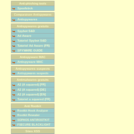
Anti-phishing tools
Spoofstick
Comparaison Antispywares
Antispywares
Antispywares gratuits
Spybot S&D
Ad Aware
Tutoriel Spybot S&D
Tutoriel Ad Aware (FR)
SPYWARE GUIDE
Antispyware MAC
Antispyware MAC
Antispywares suspects
Antispywares suspects
Antimalwares gratuits
A2 (A squared) [FR]
A2 (A squared) [DE]
A2 (A squared) [EN]
Tutoriel a squared (FR)
Anti Rootkit
Rootkit Hook Analyzer
Rootkit Revealer
SOPHOS ANTIROOTKIT
FSECURE BLACKLIGHT
Sites XSS