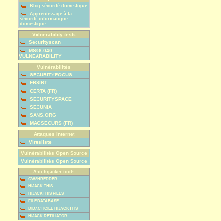
Blog sécurité domestique
Apprentissage à la
sécurité informatique
domestique
Vulnerability tests
Securityscan
MS06-040
VULNEARABILITY
Vulnérabilités
SECURITYFOCUS
FRSIRT
CERTA (FR)
SECURITYSPACE
SECUNIA
SANS.ORG
MAGSECURS (FR)
Attaques Internet
Virusliste
Vulnérabilités Open Source
Vulnérabilités Open Source
Anti hijacker tools
CWSHREDDER
HIJACK THIS
HIJACKTHIS FILES
FILE DATABASE
DIDACTICIEL HIJACKTHIS
HIJACK RETILIATOR