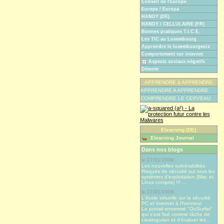
Conseil de l'Europe
Europe / Europa
HANDY (DE)
HANDY / CELLULAIRE (FR)
Bonnes pratiques T.I.C.E.
Les TIC au Luxembourg
Apprendre le luxembourgeois
Comportement sur internet
Aspects sociaux négatifs
Détente
APPRENDRE à APPRENDRE
APPRENDRE A APPRENDRE
COMPRENDRE LE CERVEAU
Elearning (DE)
Elearning Journal
Dans nos blogs
le 27/01/2008
Les nouvelles vulnérabilités
Risques de sécurité sur tous les
systèmes d'exploitation (Mac et
Linux compris) !!! ...
le 27/01/2008
L'école virtuelle sur la sécurité
PC et Internet à l'honneur
Le portail renommé "OuSurfer"
qui s'est fixé comme tâche de
cataloguiser et d'évaluer les...