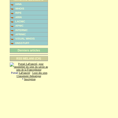
IANA
WHOIS
RIPE
ARIN
LACNIC
APNIC
INTERNIC
AFRINIC
VISUAL WHOIS
DNSSTUFF
Derniers articles
RSS MELANI (CH)
Portail
LaFrancité
:
Liste des sites
Classement thématique
*
Inscription