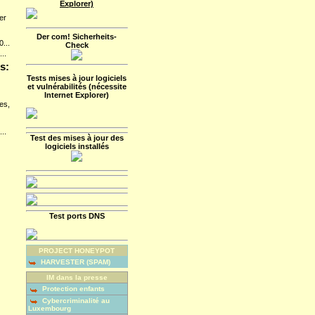
Explorer)
er
Der com! Sicherheits-
...
Check
...
s:
Tests mises à jour logiciels
et vulnérabilités (nécessite
Internet Explorer)
es,
...
Test des mises à jour des
logiciels installés
Test ports DNS
PROJECT HONEYPOT
HARVESTER (SPAM)
IM dans la presse
Protection enfants
Cybercriminalité au
Luxembourg