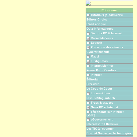
Rubriques
Tutoriaux (didacticiels)
Editors Choice
L'oeil critique
Quiz informatiques
Sécurité PC & Internet
Correctifs Virus
Éducatif
Protection des mineurs
Cybercriminalité
Mausi
Luxbg Infos
Internet Monitor
Power Point Goodies
Internet
Éditorial
Freeware
Le Coup de Coeur
Loisirs & Fun
Insolite/Unglaublich
Trucs & astuces
News PC et Internet
Téléphonie sur Internet
(VOIP)
eGouvernement
Internetstuff Ettelbruck
Les TIC à l'étranger
Droit et Nouvelles Technologies