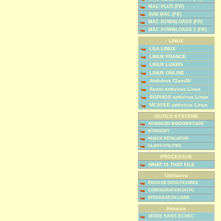
MAC PLUS (FR)
SVM MAC (FR)
MAC DOWNLOADS (FR)
MAC DOWNLOADS 2 (FR)
LINUX
LEA LINUX
LINUX FRANCE
LINUX LUXBG
LINUX ONLINE
Antivirus ClamAV
Avast antivirus Linux
SOPHOS antivirus Linux
MCAFEE antivirus Linux
OUTILS SYSTEME
ADVANCED WINDOWS CARE
NTREGOPT
HIJACK RETALIATOR
GLARY UTILITIES
PROCESSUS
WHAT IS THAT FILE
Utilitaires
ENVOI DE GROS FICHIERS
CONFIGURATION DU PC
STOCKAGE EN LIGNE
Astuces
MODE SANS ECHEC