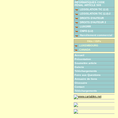
INFORMATIQUES CODE
PÉNAL ARTICLE 509
LEGISLATION TIC (LU)
LEGISLATION TIC (LU)-2
DROITS D'AUTEUR
DROITS D'AUTEUR 2
LUXORR
CNPD (LU)
Harcèlement commercial
FAIs / ISPs
LUXEMBOURG
CANADA
Accueil
Présentation
Soumettre article
Galerie
Téléchargements
Foire aux Questions
Annuaire de liens
Glossaire
Contact
Téléchargements