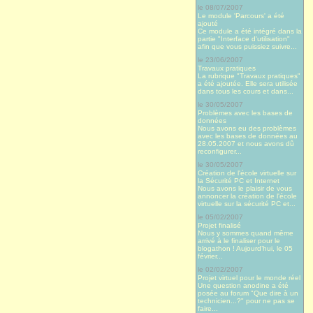
le 08/07/2007
Le module 'Parcours' a été
ajouté
Ce module a été intégré dans la
partie "Interface d'utilisation"
afin que vous puissiez suivre...
le 23/06/2007
Travaux pratiques
La rubrique "Travaux pratiques"
a été ajoutée. Elle sera utilisée
dans tous les cours et dans...
le 30/05/2007
Problèmes avec les bases de
données
Nous avons eu des problèmes
avec les bases de données au
28.05.2007 et nous avons dû
reconfigurer...
le 30/05/2007
Création de l'école virtuelle sur
la Sécurité PC et Internet
Nous avons le plaisir de vous
annoncer la création de l'école
virtuelle sur la sécurité PC et...
le 05/02/2007
Projet finalisé
Nous y sommes quand même
arrivé à le finaliser pour le
blogathon ! Aujourd’hui, le 05
février...
le 02/02/2007
Projet virtuel pour le monde réel
Une question anodine a été
posée au forum "Que dire à un
technicien...?" pour ne pas se
faire...