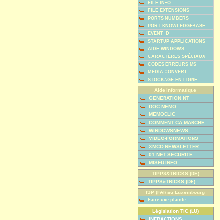
FILE INFO
FILE EXTENSIONS
PORTS NUMBERS
PORT KNOWLEDGEBASE
EVENT ID
STARTUP APPLICATIONS
AIDE WINDOWS
CARACTÈRES SPÉCIAUX
CODES ERREURS MS
MEDIA CONVERT
STOCKAGE EN LIGNE
Aide informatique
GENERATION NT
DOC MEMO
MEMOCLIC
COMMENT CA MARCHE
WINDOWSNEWS
VIDEO-FORMATIONS
XMCO NEWSLETTER
01.NET SECURITE
MISFU INFO
TIPPS&TRICKS (DE)
TIPPS&TRICKS (DE)
ISP (FAI) au Luxembourg
Faire une plainte
Législation TIC (LU)
INFRACTIONS