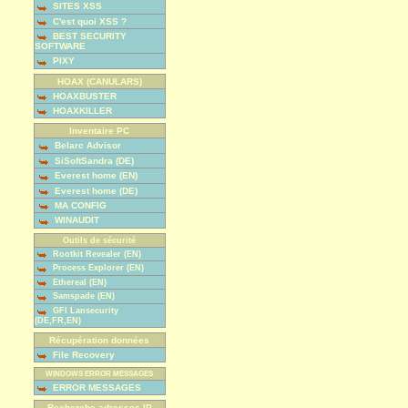
SITES XSS
C'est quoi XSS ?
BEST SECURITY
SOFTWARE
PIXY
HOAX (CANULARS)
HOAXBUSTER
HOAXKILLER
Inventaire PC
Belarc Advisor
SiSoftSandra (DE)
Everest home (EN)
Everest home (DE)
MA CONFIG
WINAUDIT
Outils de sécurité
Rootkit Revealer (EN)
Process Explorer (EN)
Ethereal (EN)
Samspade (EN)
GFI Lansecurity
(DE,FR,EN)
Récupération données
File Recovery
WINDOWS ERROR MESSAGES
ERROR MESSAGES
Recherche adresses IP