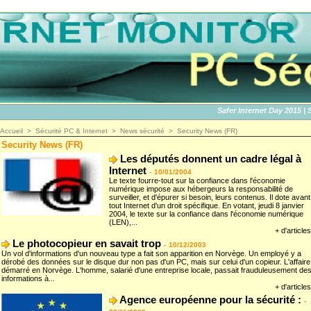
Safer Internet Day 2015 | SID2
Accueil
>
Sécurité PC & Internet
>
News sécurité
>
Security News (FR)
Security News (FR)
Les députés donnent un cadre légal à
Internet
-
10/01/2004
Le texte fourre-tout sur la confiance dans l'économie
numérique impose aux hébergeurs la responsabilité de
surveiller, et d'épurer si besoin, leurs contenus. Il dote avant
tout Internet d'un droit spécifique. En votant, jeudi 8 janvier
2004, le texte sur la confiance dans l'économie numérique
(LEN),...
+ d'articles
Le photocopieur en savait trop
-
10/12/2003
Un vol d'informations d'un nouveau type a fait son apparition en Norvège. Un employé y a
dérobé des données sur le disque dur non pas d'un PC, mais sur celui d'un copieur. L'affaire
démarré en Norvège. L'homme, salarié d'une entreprise locale, passait frauduleusement de
informations à...
+ d'articles
Agence européenne pour la sécurité :
-