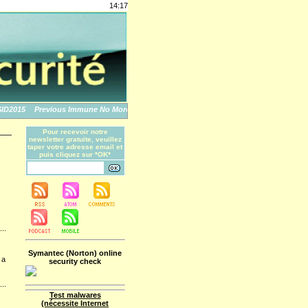
14:17
015
Previous Immune No More: An Apple Story
The World's Biggest Data Breache
Pour recevoir notre
newsletter gratuite, veuillez
taper votre adresse email et
puis cliquez sur *OK*
...
Symantec (Norton) online
 a
security check
s
...
Test malwares
(nécessite Internet