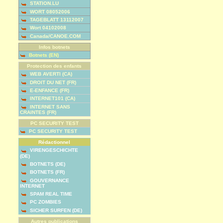
STATION.LU
WORT 08052006
TAGEBLATT 13112007
Wort 04102008
Canada/CANOE.COM
Infos botnets
Botnets (EN)
Protection des enfants
WEB AVERTI (CA)
DROIT DU NET (FR)
E-ENFANCE (FR)
INTERNET101 (CA)
INTERNET SANS
CRAINTES (FR)
PC SECURITY TEST
PC SECURITY TEST
Rédactionnel
VIRENGESCHICHTE
(DE)
BOTNETS (DE)
BOTNETS (FR)
GOUVERNANCE
INTERNET
SPAM REAL TIME
PC ZOMBIES
SICHER SURFEN (DE)
Autres publications