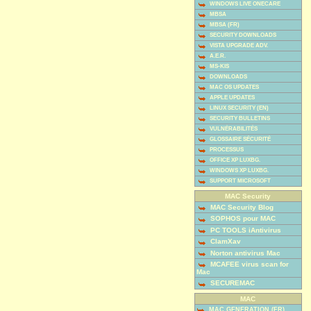
WINDOWS LIVE ONECARE
MBSA
MBSA (FR)
SECURITY DOWNLOADS
VISTA UPGRADE ADV.
A.E.R.
MS-KIS
DOWNLOADS
MAC OS UPDATES
APPLE UPDATES
LINUX SECURITY (EN)
SECURITY BULLETINS
VULNÉRABILITÉS
GLOSSAIRE SÉCURITÉ
PROCESSUS
OFFICE XP LUXBG.
WINDOWS XP LUXBG.
SUPPORT MICROSOFT
MAC Security
MAC Security Blog
SOPHOS pour MAC
PC TOOLS iAntivirus
ClamXav
Norton antivirus Mac
MCAFEE virus scan for
Mac
SECUREMAC
MAC
MAC GENERATION (FR)