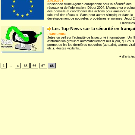
23/11/2003
Naissance d'une Agence européenne pour la sécurité des
réseaux et de l'information. Début 2004, l'Agence va prodigu
des conseils et coordonner des actions pour améliorer la
sécurité des réseaux. Sans pour autant s'impliquer dans le
développement de nouvelles procédures et normes. Jeudi 20
+ d'articles
Les Top-News sur la sécurité en françai
-
03/08/2003
Jetez un oeil sur l'actualité de la sécurité informatique : Un fil
d'information gratuit et automatiquement mis à jour, qui vous
permet de lire les dernières nouvelles (actualité, alertes viral
etc.). Restez vigilants...
+ d'articles
1
...
«
65
66
67
68