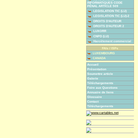
INFORMATIQUES CODE
PÉNAL ARTICLE 509
LEGISLATION TIC (LU)
LEGISLATION TIC (LU)-2
DROITS D'AUTEUR
DROITS D'AUTEUR 2
LUXORR
CNPD (LU)
Harcèlement commercial
FAIs / ISPs
LUXEMBOURG
CANADA
Accueil
Présentation
Soumettre article
Galerie
Téléchargements
Foire aux Questions
Annuaire de liens
Glossaire
Contact
Téléchargements