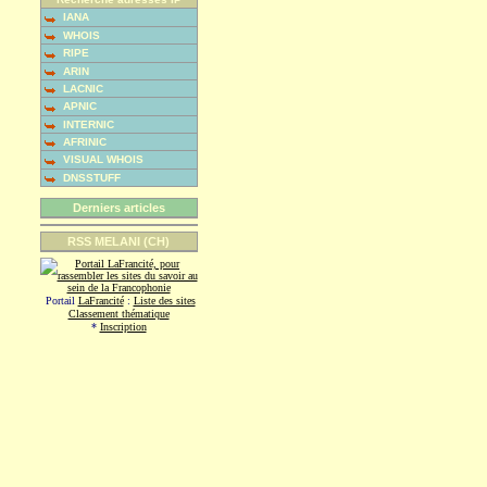
IANA
WHOIS
RIPE
ARIN
LACNIC
APNIC
INTERNIC
AFRINIC
VISUAL WHOIS
DNSSTUFF
Derniers articles
RSS MELANI (CH)
Portail
LaFrancité
:
Liste des sites
Classement thématique
*
Inscription