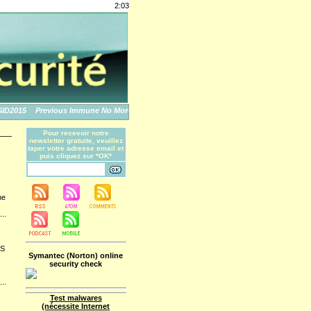
2:03
2015
Previous Immune No More: An Apple Story
The World's Biggest Data Breache
Pour recevoir notre
newsletter gratuite, veuillez
taper votre adresse email et
puis cliquez sur *OK*
ne
...
uS
Symantec (Norton) online
security check
...
Test malwares
(nécessite Internet