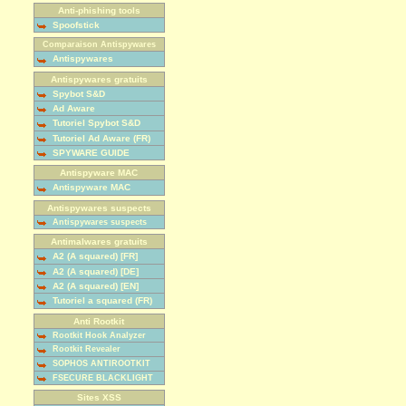
Anti-phishing tools
Spoofstick
Comparaison Antispywares
Antispywares
Antispywares gratuits
Spybot S&D
Ad Aware
Tutoriel Spybot S&D
Tutoriel Ad Aware (FR)
SPYWARE GUIDE
Antispyware MAC
Antispyware MAC
Antispywares suspects
Antispywares suspects
Antimalwares gratuits
A2 (A squared) [FR]
A2 (A squared) [DE]
A2 (A squared) [EN]
Tutoriel a squared (FR)
Anti Rootkit
Rootkit Hook Analyzer
Rootkit Revealer
SOPHOS ANTIROOTKIT
FSECURE BLACKLIGHT
Sites XSS