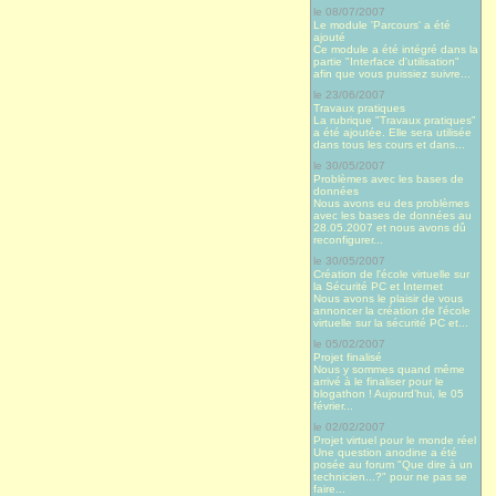
le 08/07/2007
Le module 'Parcours' a été
ajouté
Ce module a été intégré dans la
partie "Interface d'utilisation"
afin que vous puissiez suivre...
le 23/06/2007
Travaux pratiques
La rubrique "Travaux pratiques"
a été ajoutée. Elle sera utilisée
dans tous les cours et dans...
le 30/05/2007
Problèmes avec les bases de
données
Nous avons eu des problèmes
avec les bases de données au
28.05.2007 et nous avons dû
reconfigurer...
le 30/05/2007
Création de l'école virtuelle sur
la Sécurité PC et Internet
Nous avons le plaisir de vous
annoncer la création de l'école
virtuelle sur la sécurité PC et...
le 05/02/2007
Projet finalisé
Nous y sommes quand même
arrivé à le finaliser pour le
blogathon ! Aujourd’hui, le 05
février...
le 02/02/2007
Projet virtuel pour le monde réel
Une question anodine a été
posée au forum "Que dire à un
technicien...?" pour ne pas se
faire...