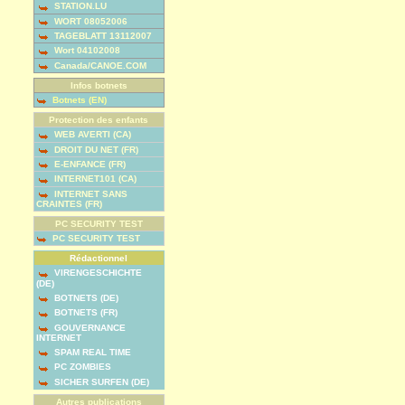
STATION.LU
WORT 08052006
TAGEBLATT 13112007
Wort 04102008
Canada/CANOE.COM
Infos botnets
Botnets (EN)
Protection des enfants
WEB AVERTI (CA)
DROIT DU NET (FR)
E-ENFANCE (FR)
INTERNET101 (CA)
INTERNET SANS
CRAINTES (FR)
PC SECURITY TEST
PC SECURITY TEST
Rédactionnel
VIRENGESCHICHTE
(DE)
BOTNETS (DE)
BOTNETS (FR)
GOUVERNANCE
INTERNET
SPAM REAL TIME
PC ZOMBIES
SICHER SURFEN (DE)
Autres publications