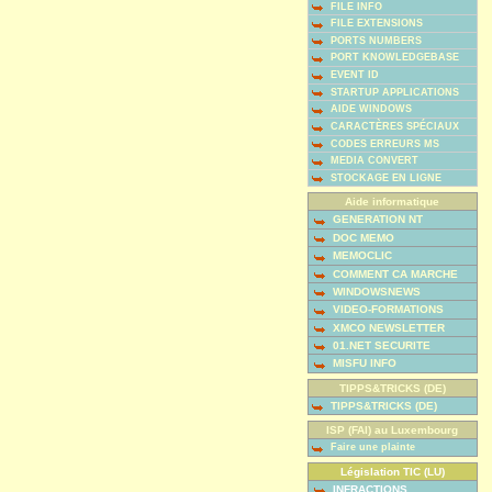
FILE INFO
FILE EXTENSIONS
PORTS NUMBERS
PORT KNOWLEDGEBASE
EVENT ID
STARTUP APPLICATIONS
AIDE WINDOWS
CARACTÈRES SPÉCIAUX
CODES ERREURS MS
MEDIA CONVERT
STOCKAGE EN LIGNE
Aide informatique
GENERATION NT
DOC MEMO
MEMOCLIC
COMMENT CA MARCHE
WINDOWSNEWS
VIDEO-FORMATIONS
XMCO NEWSLETTER
01.NET SECURITE
MISFU INFO
TIPPS&TRICKS (DE)
TIPPS&TRICKS (DE)
ISP (FAI) au Luxembourg
Faire une plainte
Législation TIC (LU)
INFRACTIONS