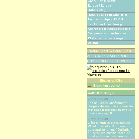
Conseil de l'Europe
Europe / Europa
HANDY (DE)
HANDY / CELLULAIRE (FR)
Bonnes pratiques T.I.C.E.
Les TIC au Luxembourg
Apprendre le luxembourgeois
Comportement sur internet
Aspects sociaux négatifs
Détente
APPRENDRE à APPRENDRE
APPRENDRE A APPRENDRE
COMPRENDRE LE CERVEAU
Elearning (DE)
Elearning Journal
Dans nos blogs
le 27/01/2008
Les nouvelles vulnérabilités
Risques de sécurité sur tous les
systèmes d'exploitation (Mac et
Linux compris) !!! ...
le 27/01/2008
L'école virtuelle sur la sécurité
PC et Internet à l'honneur
Le portail renommé "OuSurfer"
qui s'est fixé comme tâche de
cataloguiser et d'évaluer les...