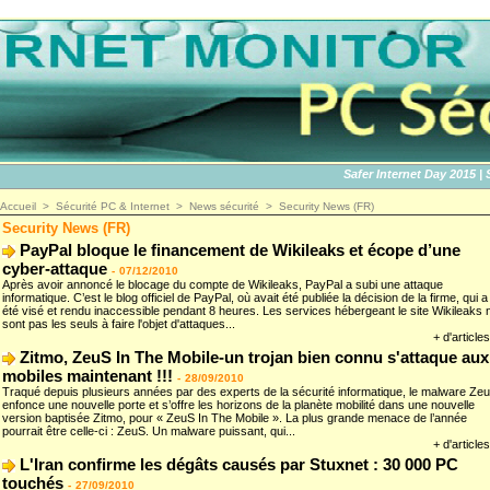
Safer Internet Day 2015 | SID
Accueil
>
Sécurité PC & Internet
>
News sécurité
>
Security News (FR)
Security News (FR)
PayPal bloque le financement de Wikileaks et écope d’une
cyber-attaque
-
07/12/2010
Après avoir annoncé le blocage du compte de Wikileaks, PayPal a subi une attaque
informatique. C’est le blog officiel de PayPal, où avait été publiée la décision de la firme, qui a
été visé et rendu inaccessible pendant 8 heures. Les services hébergeant le site Wikileaks 
sont pas les seuls à faire l'objet d'attaques...
+ d'articles
Zitmo, ZeuS In The Mobile-un trojan bien connu s'attaque aux
mobiles maintenant !!!
-
28/09/2010
Traqué depuis plusieurs années par des experts de la sécurité informatique, le malware Ze
enfonce une nouvelle porte et s’offre les horizons de la planète mobilité dans une nouvelle
version baptisée Zitmo, pour « ZeuS In The Mobile ». La plus grande menace de l’année
pourrait être celle-ci : ZeuS. Un malware puissant, qui...
+ d'articles
L'Iran confirme les dégâts causés par Stuxnet : 30 000 PC
touchés
-
27/09/2010