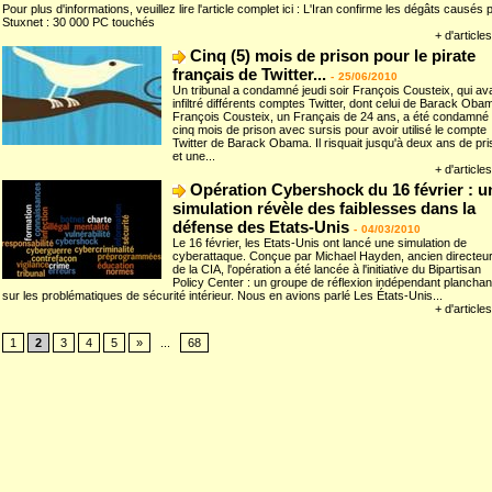
Pour plus d'informations, veuillez lire l'article complet ici : L'Iran confirme les dégâts causés 
Stuxnet : 30 000 PC touchés
+ d'articles
Cinq (5) mois de prison pour le pirate
français de Twitter...
-
25/06/2010
Un tribunal a condamné jeudi soir François Cousteix, qui ava
infiltré différents comptes Twitter, dont celui de Barack Oba
François Cousteix, un Français de 24 ans, a été condamné
cinq mois de prison avec sursis pour avoir utilisé le compte
Twitter de Barack Obama. Il risquait jusqu'à deux ans de pri
et une...
+ d'articles
Opération Cybershock du 16 février : u
simulation révèle des faiblesses dans la
défense des Etats-Unis
-
04/03/2010
Le 16 février, les Etats-Unis ont lancé une simulation de
cyberattaque. Conçue par Michael Hayden, ancien directeu
de la CIA, l'opération a été lancée à l'initiative du Bipartisan
Policy Center : un groupe de réflexion indépendant planchan
sur les problématiques de sécurité intérieur. Nous en avions parlé Les États-Unis...
+ d'articles
1
2
3
4
5
»
...
68