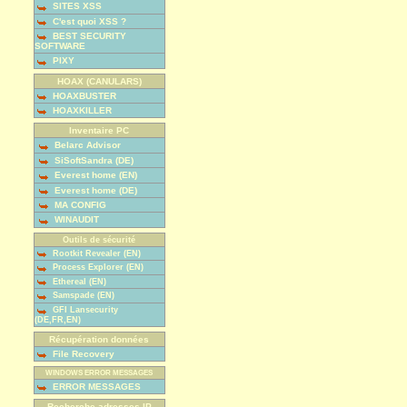
SITES XSS
C'est quoi XSS ?
BEST SECURITY
SOFTWARE
PIXY
HOAX (CANULARS)
HOAXBUSTER
HOAXKILLER
Inventaire PC
Belarc Advisor
SiSoftSandra (DE)
Everest home (EN)
Everest home (DE)
MA CONFIG
WINAUDIT
Outils de sécurité
Rootkit Revealer (EN)
Process Explorer (EN)
Ethereal (EN)
Samspade (EN)
GFI Lansecurity
(DE,FR,EN)
Récupération données
File Recovery
WINDOWS ERROR MESSAGES
ERROR MESSAGES
Recherche adresses IP