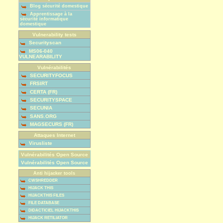
Blog sécurité domestique
Apprentissage à la
sécurité informatique
domestique
Vulnerability tests
Securityscan
MS06-040
VULNEARABILITY
Vulnérabilités
SECURITYFOCUS
FRSIRT
CERTA (FR)
SECURITYSPACE
SECUNIA
SANS.ORG
MAGSECURS (FR)
Attaques Internet
Virusliste
Vulnérabilités Open Source
Vulnérabilités Open Source
Anti hijacker tools
CWSHREDDER
HIJACK THIS
HIJACKTHIS FILES
FILE DATABASE
DIDACTICIEL HIJACKTHIS
HIJACK RETILIATOR