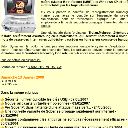
maître
(
Master Boot Record [MBR]
) de
Windows XP
afin d'
indétectable par les logiciels antivirus
.
«Si vous prenez le contrôle de l'enregistrement d'amorç
maître, vous avez le contrôle sur l'ensemble du syst
d'exploitation, donc de l'ordinateur», explique Elia Florio,
employé de la firme de sécurité informatique
Symantec, dans 
blogue
.
Une fois installé dans l'ordinateur,
Trojan.Mebroot télécharge
installe secrètement d'autres logiciels malveillants, qui servent notamment à voler 
mots de passe des internautes qui désirent accéder en ligne à leur compte de banqu
Selon Symantec, le rootkit ne peut pas être supprimé lorsque le système d'exploitation 
ouvert. Pour se débarrasser du cheval de Troie, les utilisateurs doivent entrer la comma
«
fixmbr
» dans le
Windows Recovery Console
, un outil accessible lors du démarrage du 
Plus de détails en cliquant ici.
Source de l'article :
BRANCHEZ-VOUS (CA)
Dimanche 13 Janvier 2008
Gust MEES
Lu 2395 fois
Dans la même rubrique :
Sécurité : un ver qui cible les clés USB
- 07/05/2007
Nouvel an : carte virtuelle empoisonnée
- 03/01/2007
Ver Sober.P: dans l'attente d'une attaque massive ?...
- 24/05/2005
Une nouvelle variante de Sober se propage rapidement sur Internet
-
20/11/2004
Images contaminées : les antivirus ne sont pas nécessairement efficaces
-
30/09/2004
Nyxem, un nouveau ver qui tente de supprimer les antivirus
- 08/09/2004