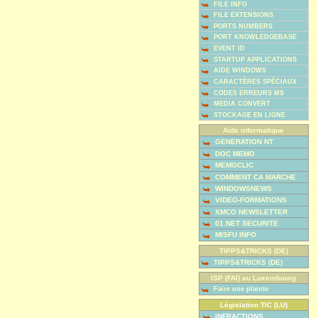
FILE INFO
FILE EXTENSIONS
PORTS NUMBERS
PORT KNOWLEDGEBASE
EVENT ID
STARTUP APPLICATIONS
AIDE WINDOWS
CARACTÈRES SPÉCIAUX
CODES ERREURS MS
MEDIA CONVERT
STOCKAGE EN LIGNE
Aide informatique
GENERATION NT
DOC MEMO
MEMOCLIC
COMMENT CA MARCHE
WINDOWSNEWS
VIDEO-FORMATIONS
XMCO NEWSLETTER
01.NET SECURITE
MISFU INFO
TIPPS&TRICKS (DE)
TIPPS&TRICKS (DE)
ISP (FAI) au Luxembourg
Faire une plainte
Législation TIC (LU)
INFRACTIONS