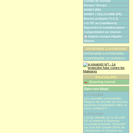
Conseil de l'Europe
Europe / Europa
HANDY (DE)
HANDY / CELLULAIRE (FR)
Bonnes pratiques T.I.C.E.
Les TIC au Luxembourg
Apprendre le luxembourgeois
Comportement sur internet
Aspects sociaux négatifs
Détente
APPRENDRE à APPRENDRE
APPRENDRE A APPRENDRE
COMPRENDRE LE CERVEAU
Elearning (DE)
Elearning Journal
Dans nos blogs
le 27/01/2008
Les nouvelles vulnérabilités
Risques de sécurité sur tous les
systèmes d'exploitation (Mac et
Linux compris) !!! ...
le 27/01/2008
L'école virtuelle sur la sécurité
PC et Internet à l'honneur
Le portail renommé "OuSurfer"
qui s'est fixé comme tâche de
cataloguiser et d'évaluer les...