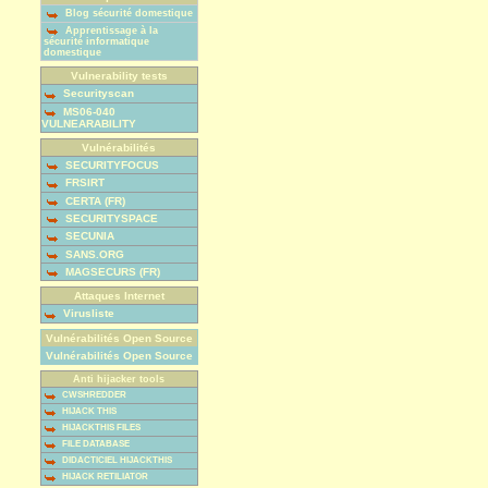
Blog sécurité domestique
Apprentissage à la
sécurité informatique
domestique
Vulnerability tests
Securityscan
MS06-040
VULNEARABILITY
Vulnérabilités
SECURITYFOCUS
FRSIRT
CERTA (FR)
SECURITYSPACE
SECUNIA
SANS.ORG
MAGSECURS (FR)
Attaques Internet
Virusliste
Vulnérabilités Open Source
Vulnérabilités Open Source
Anti hijacker tools
CWSHREDDER
HIJACK THIS
HIJACKTHIS FILES
FILE DATABASE
DIDACTICIEL HIJACKTHIS
HIJACK RETILIATOR