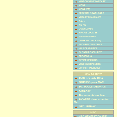
WINDOWS LIVE ONECARE
MBSA
MBSA (FR)
SECURITY DOWNLOADS
VISTA UPGRADE ADV.
A.E.R.
MS-KIS
DOWNLOADS
MAC OS UPDATES
APPLE UPDATES
LINUX SECURITY (EN)
SECURITY BULLETINS
VULNÉRABILITÉS
GLOSSAIRE SÉCURITÉ
PROCESSUS
OFFICE XP LUXBG.
WINDOWS XP LUXBG.
SUPPORT MICROSOFT
MAC Security
MAC Security Blog
SOPHOS pour MAC
PC TOOLS iAntivirus
ClamXav
Norton antivirus Mac
MCAFEE virus scan for
Mac
SECUREMAC
MAC
MAC GENERATION (FR)