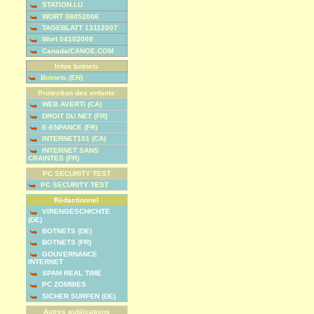
STATION.LU
WORT 08052006
TAGEBLATT 13112007
Wort 04102008
Canada/CANOE.COM
Infos botnets
Botnets (EN)
Protection des enfants
WEB AVERTI (CA)
DROIT DU NET (FR)
E-ENFANCE (FR)
INTERNET101 (CA)
INTERNET SANS
CRAINTES (FR)
PC SECURITY TEST
PC SECURITY TEST
Rédactionnel
VIRENGESCHICHTE
(DE)
BOTNETS (DE)
BOTNETS (FR)
GOUVERNANCE
INTERNET
SPAM REAL TIME
PC ZOMBIES
SICHER SURFEN (DE)
Autres publications