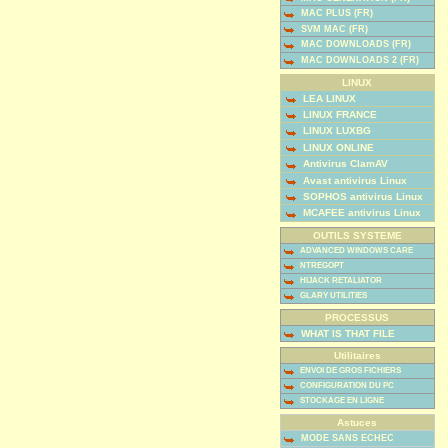
MAC PLUS (FR)
SVM MAC (FR)
MAC DOWNLOADS (FR)
MAC DOWNLOADS 2 (FR)
LINUX
LEA LINUX
LINUX FRANCE
LINUX LUXBG
LINUX ONLINE
Antivirus ClamAV
Avast antivirus Linux
SOPHOS antivirus Linux
MCAFEE antivirus Linux
OUTILS SYSTEME
ADVANCED WINDOWS CARE
NTREGOPT
HIJACK RETALIATOR
GLARY UTILITIES
PROCESSUS
WHAT IS THAT FILE
Utilitaires
ENVOI DE GROS FICHIERS
CONFIGURATION DU PC
STOCKAGE EN LIGNE
Astuces
MODE SANS ECHEC