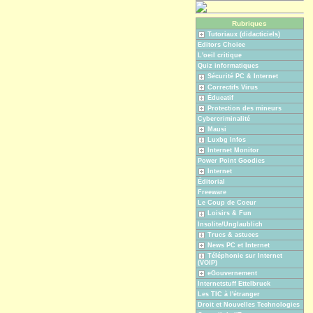
Rubriques
Tutoriaux (didacticiels)
Editors Choice
L'oeil critique
Quiz informatiques
Sécurité PC & Internet
Correctifs Virus
Éducatif
Protection des mineurs
Cybercriminalité
Mausi
Luxbg Infos
Internet Monitor
Power Point Goodies
Internet
Éditorial
Freeware
Le Coup de Coeur
Loisirs & Fun
Insolite/Unglaublich
Trucs & astuces
News PC et Internet
Téléphonie sur Internet
(VOIP)
eGouvernement
Internetstuff Ettelbruck
Les TIC à l'étranger
Droit et Nouvelles Technologies