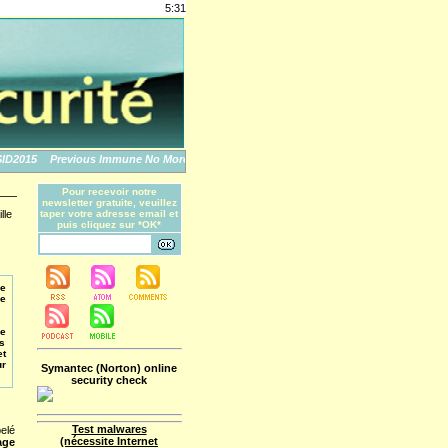
5:31
015
Previous Immune No More: An Apple Story
The World's Biggest Data Breache
Pour recevoir notre
newsletter gratuite, veuillez
lle
taper votre adresse email et
puis cliquez sur *OK*
de
de
le
es
et
ur
Symantec (Norton) online
security check
Test malwares
pelé
(nécessite Internet
age