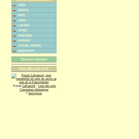
IANA
WHOIS
RIPE
ARIN
LACNIC
APNIC
INTERNIC
AFRINIC
VISUAL WHOIS
DNSSTUFF
Derniers articles
RSS MELANI (CH)
Portail
LaFrancité
:
Liste des sites
Classement thématique
*
Inscription