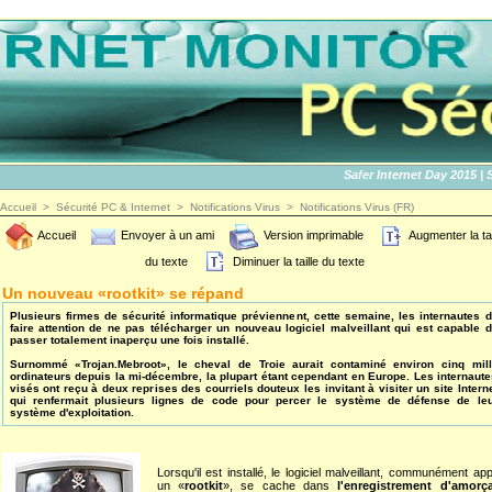
Safer Internet Day 2015 | SID2
Accueil
>
Sécurité PC & Internet
>
Notifications Virus
>
Notifications Virus (FR)
Accueil
Envoyer à un ami
Version imprimable
Augmenter la tai
du texte
Diminuer la taille du texte
Un nouveau «rootkit» se répand
Plusieurs firmes de sécurité informatique préviennent, cette semaine, les internautes 
faire attention de ne pas télécharger un nouveau logiciel malveillant qui est capable 
passer totalement inaperçu une fois installé.
Surnommé «Trojan.Mebroot», le cheval de Troie aurait contaminé environ cinq mil
ordinateurs depuis la mi-décembre, la plupart étant cependant en Europe. Les internaut
visés ont reçu à deux reprises des courriels douteux les invitant à visiter un site Intern
qui renfermait plusieurs lignes de code pour percer le système de défense de le
système d'exploitation.
Lorsqu'il est installé, le logiciel malveillant, communément ap
un «
rootkit
», se cache dans
l'enregistrement d'amorç