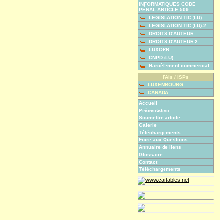
INFORMATIQUES CODE
PÉNAL ARTICLE 509
LEGISLATION TIC (LU)
LEGISLATION TIC (LU)-2
DROITS D'AUTEUR
DROITS D'AUTEUR 2
LUXORR
CNPD (LU)
Harcèlement commercial
FAIs / ISPs
LUXEMBOURG
CANADA
Accueil
Présentation
Soumettre article
Galerie
Téléchargements
Foire aux Questions
Annuaire de liens
Glossaire
Contact
Téléchargements