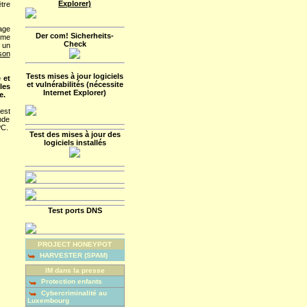
Explorer)
être
age
Der com! Sicherheits-
ème
Check
 un
son
Tests mises à jour logiciels
 et
et vulnérabilités (nécessite
les
Internet Explorer)
e.
est
nde
PC.
Test des mises à jour des
logiciels installés
Test ports DNS
PROJECT HONEYPOT
HARVESTER (SPAM)
IM dans la presse
Protection enfants
Cybercriminalité au
Luxembourg