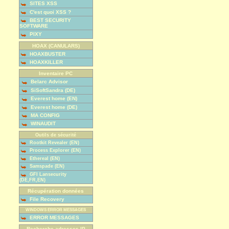
SITES XSS
C'est quoi XSS ?
BEST SECURITY
SOFTWARE
PIXY
HOAX (CANULARS)
HOAXBUSTER
HOAXKILLER
Inventaire PC
Belarc Advisor
SiSoftSandra (DE)
Everest home (EN)
Everest home (DE)
MA CONFIG
WINAUDIT
Outils de sécurité
Rootkit Revealer (EN)
Process Explorer (EN)
Ethereal (EN)
Samspade (EN)
GFI Lansecurity
(DE,FR,EN)
Récupération données
File Recovery
WINDOWS ERROR MESSAGES
ERROR MESSAGES
Recherche adresses IP