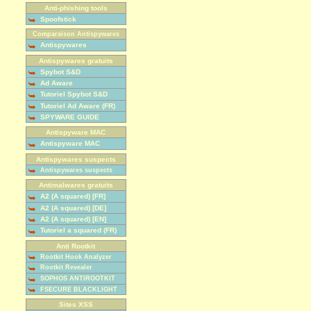
Anti-phishing tools
Spoofstick
Comparaison Antispywares
Antispywares
Antispywares gratuits
Spybot S&D
Ad Aware
Tutoriel Spybot S&D
Tutoriel Ad Aware (FR)
SPYWARE GUIDE
Antispyware MAC
Antispyware MAC
Antispywares suspects
Antispywares suspects
Antimalwares gratuits
A2 (A squared) [FR]
A2 (A squared) [DE]
A2 (A squared) [EN]
Tutoriel a squared (FR)
Anti Rootkit
Rootkit Hook Analyzer
Rootkit Revealer
SOPHOS ANTIROOTKIT
FSECURE BLACKLIGHT
Sites XSS