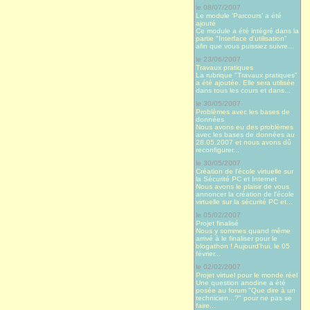
le 08/07/2007
Le module 'Parcours' a été
ajouté
Ce module a été intégré dans la
partie "Interface d'utilisation"
afin que vous puissiez suivre...
le 23/06/2007
Travaux pratiques
La rubrique "Travaux pratiques"
a été ajoutée. Elle sera utilisée
dans tous les cours et dans...
le 30/05/2007
Problèmes avec les bases de
données
Nous avons eu des problèmes
avec les bases de données au
28.05.2007 et nous avons dû
reconfigurer...
le 30/05/2007
Création de l'école virtuelle sur
la Sécurité PC et Internet
Nous avons le plaisir de vous
annoncer la création de l'école
virtuelle sur la sécurité PC et...
le 05/02/2007
Projet finalisé
Nous y sommes quand même
arrivé à le finaliser pour le
blogathon ! Aujourd’hui, le 05
février...
le 02/02/2007
Projet virtuel pour le monde réel
Une question anodine a été
posée au forum "Que dire à un
technicien...?" pour ne pas se
faire...