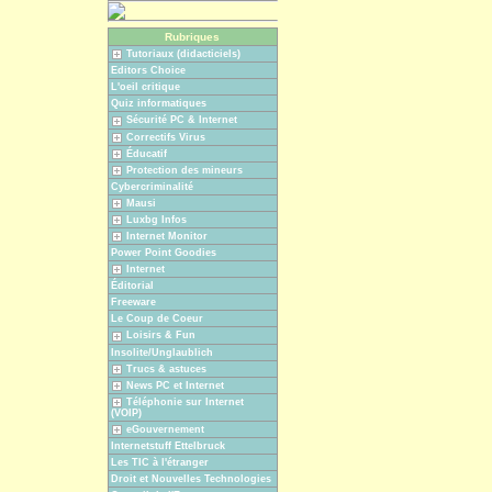
Rubriques
Tutoriaux (didacticiels)
Editors Choice
L'oeil critique
Quiz informatiques
Sécurité PC & Internet
Correctifs Virus
Éducatif
Protection des mineurs
Cybercriminalité
Mausi
Luxbg Infos
Internet Monitor
Power Point Goodies
Internet
Éditorial
Freeware
Le Coup de Coeur
Loisirs & Fun
Insolite/Unglaublich
Trucs & astuces
News PC et Internet
Téléphonie sur Internet
(VOIP)
eGouvernement
Internetstuff Ettelbruck
Les TIC à l'étranger
Droit et Nouvelles Technologies