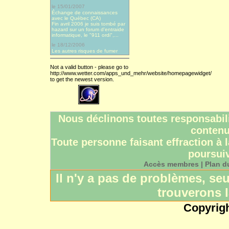
le 15/01/2007
Échange de connaissances
avec le Québec (CA)
Fin avril 2006 je suis tombé par
hazard sur un forum d'entraide
informatique, le "911 ordi",...
le 18/12/2006
Les autres risques de fumer
Not a valid button - please go to
http://www.wetter.com/apps_und_mehr/website/homepagewidget/
to get the newest version.
Nous déclinons toutes responsabili
contenu
Toute personne faisant effraction à l
poursuiv
Accès membres
|
Plan du
Il n'y a pas de problèmes, s
trouverons l
Copyrig