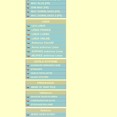
MAC PLUS (FR)
SVM MAC (FR)
MAC DOWNLOADS (FR)
MAC DOWNLOADS 2 (FR)
LINUX
LEA LINUX
LINUX FRANCE
LINUX LUXBG
LINUX ONLINE
Antivirus ClamAV
Avast antivirus Linux
SOPHOS antivirus Linux
MCAFEE antivirus Linux
OUTILS SYSTEME
ADVANCED WINDOWS CARE
NTREGOPT
HIJACK RETALIATOR
GLARY UTILITIES
PROCESSUS
WHAT IS THAT FILE
Utilitaires
ENVOI DE GROS FICHIERS
CONFIGURATION DU PC
STOCKAGE EN LIGNE
Astuces
MODE SANS ECHEC