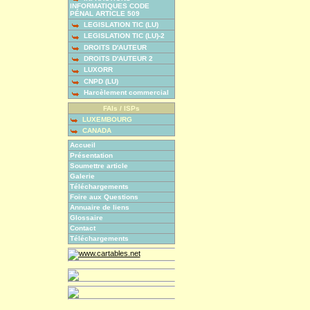
INFORMATIQUES CODE
PÉNAL ARTICLE 509
LEGISLATION TIC (LU)
LEGISLATION TIC (LU)-2
DROITS D'AUTEUR
DROITS D'AUTEUR 2
LUXORR
CNPD (LU)
Harcèlement commercial
FAIs / ISPs
LUXEMBOURG
CANADA
Accueil
Présentation
Soumettre article
Galerie
Téléchargements
Foire aux Questions
Annuaire de liens
Glossaire
Contact
Téléchargements