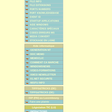
FILE INFO
FILE EXTENSIONS
PORTS NUMBERS
PORT KNOWLEDGEBASE
EVENT ID
STARTUP APPLICATIONS
AIDE WINDOWS
CARACTÈRES SPÉCIAUX
CODES ERREURS MS
MEDIA CONVERT
STOCKAGE EN LIGNE
Aide informatique
GENERATION NT
DOC MEMO
MEMOCLIC
COMMENT CA MARCHE
WINDOWSNEWS
VIDEO-FORMATIONS
XMCO NEWSLETTER
01.NET SECURITE
MISFU INFO
TIPPS&TRICKS (DE)
TIPPS&TRICKS (DE)
ISP (FAI) au Luxembourg
Faire une plainte
Législation TIC (LU)
INFRACTIONS