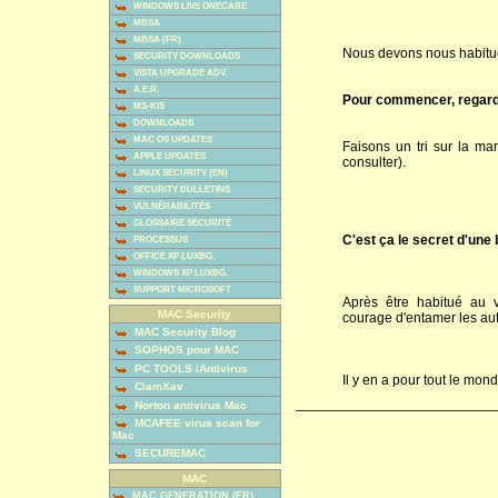
WINDOWS LIVE ONECARE
MBSA
MBSA (FR)
Nous devons nous habitue
SECURITY DOWNLOADS
VISTA UPGRADE ADV.
A.E.R.
Pour commencer, regard
MS-KIS
DOWNLOADS
MAC OS UPDATES
Faisons un tri sur la mar
APPLE UPDATES
consulter).
LINUX SECURITY (EN)
SECURITY BULLETINS
VULNÉRABILITÉS
GLOSSAIRE SÉCURITÉ
C'est ça le secret d'une
PROCESSUS
OFFICE XP LUXBG.
WINDOWS XP LUXBG.
SUPPORT MICROSOFT
Après être habitué au
MAC Security
courage d'entamer les autr
MAC Security Blog
SOPHOS pour MAC
PC TOOLS iAntivirus
Il y en a pour tout le mon
ClamXav
Norton antivirus Mac
MCAFEE virus scan for
Mac
SECUREMAC
MAC
MAC GENERATION (FR)