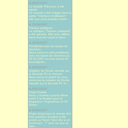
le 08/07/2007
Le module 'Parcours' a été
ajouté
Ce module a été intégré dans la
partie "Interface d'utilisation"
afin que vous puissiez suivre...
le 23/06/2007
Travaux pratiques
La rubrique "Travaux pratiques"
a été ajoutée. Elle sera utilisée
dans tous les cours et dans...
le 30/05/2007
Problèmes avec les bases de
données
Nous avons eu des problèmes
avec les bases de données au
28.05.2007 et nous avons dû
reconfigurer...
le 30/05/2007
Création de l'école virtuelle sur
la Sécurité PC et Internet
Nous avons le plaisir de vous
annoncer la création de l'école
virtuelle sur la sécurité PC et...
le 05/02/2007
Projet finalisé
Nous y sommes quand même
arrivé à le finaliser pour le
blogathon ! Aujourd’hui, le 05
février...
le 02/02/2007
Projet virtuel pour le monde réel
Une question anodine a été
posée au forum "Que dire à un
technicien...?" pour ne pas se
faire...