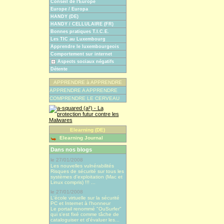
Conseil de l'Europe
Europe / Europa
HANDY (DE)
HANDY / CELLULAIRE (FR)
Bonnes pratiques T.I.C.E.
Les TIC au Luxembourg
Apprendre le luxembourgeois
Comportement sur internet
Aspects sociaux négatifs
Détente
APPRENDRE à APPRENDRE
APPRENDRE A APPRENDRE
COMPRENDRE LE CERVEAU
Elearning (DE)
Elearning Journal
Dans nos blogs
le 27/01/2008
Les nouvelles vulnérabilités
Risques de sécurité sur tous les
systèmes d'exploitation (Mac et
Linux compris) !!! ...
le 27/01/2008
L'école virtuelle sur la sécurité
PC et Internet à l'honneur
Le portail renommé "OuSurfer"
qui s'est fixé comme tâche de
cataloguiser et d'évaluer les...