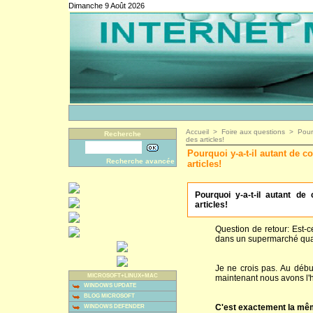
Dimanche 9 Août 2026
Accueil
>
Foire aux questions
>
Pour
Recherche
des articles!
Pourquoi y-a-t-il autant de 
Recherche avancée
articles!
Pourquoi y-a-t-il autant d
articles!
Question de retour: Est-c
dans un supermarché quan
Je ne crois pas. Au débu
MICROSOFT+LINUX+MAC
maintenant nous avons l'
WINDOWS UPDATE
BLOG MICROSOFT
C'est exactement la mêm
WINDOWS DEFENDER