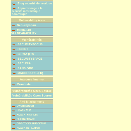
Blog sécurité domestique
Apprentissage à la
sécurité informatique
domestique
Vulnerability tests
Securityscan
MS06-040
VULNEARABILITY
Vulnérabilités
SECURITYFOCUS
FRSIRT
CERTA (FR)
SECURITYSPACE
SECUNIA
SANS.ORG
MAGSECURS (FR)
Attaques Internet
Virusliste
Vulnérabilités Open Source
Vulnérabilités Open Source
Anti hijacker tools
CWSHREDDER
HIJACK THIS
HIJACKTHIS FILES
FILE DATABASE
DIDACTICIEL HIJACKTHIS
HIJACK RETILIATOR