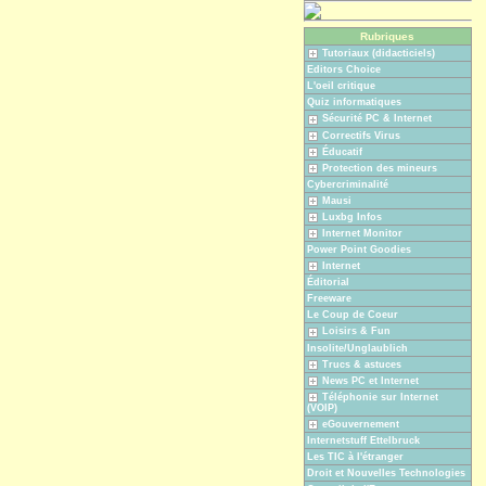
Rubriques
Tutoriaux (didacticiels)
Editors Choice
L'oeil critique
Quiz informatiques
Sécurité PC & Internet
Correctifs Virus
Éducatif
Protection des mineurs
Cybercriminalité
Mausi
Luxbg Infos
Internet Monitor
Power Point Goodies
Internet
Éditorial
Freeware
Le Coup de Coeur
Loisirs & Fun
Insolite/Unglaublich
Trucs & astuces
News PC et Internet
Téléphonie sur Internet
(VOIP)
eGouvernement
Internetstuff Ettelbruck
Les TIC à l'étranger
Droit et Nouvelles Technologies