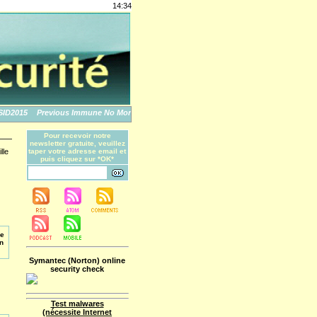
14:34
2015
Previous Immune No More: An Apple Story
The World's Biggest Data Breache
Pour recevoir notre
newsletter gratuite, veuillez
lle
taper votre adresse email et
puis cliquez sur *OK*
de
on
Symantec (Norton) online
security check
Test malwares
(nécessite Internet