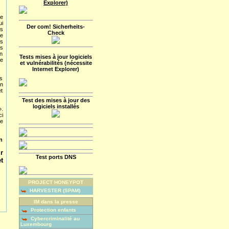
Explorer)
e
i
Der com! Sicherheits-
s
Check
e
rs
es
n
Tests mises à jour logiciels
e
et vulnérabilités (nécessite
Internet Explorer)
is
un
et
Test des mises à jour des
logiciels installés
».
ci
Le
n
r
Test ports DNS
t
PROJECT HONEYPOT
HARVESTER (SPAM)
IM dans la presse
Protection enfants
Cybercriminalité au
Luxembourg