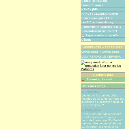
Conseil de l'Europe
Europe / Europa
HANDY (DE)
HANDY / CELLULAIRE (FR)
Bonnes pratiques T.I.C.E.
Les TIC au Luxembourg
Apprendre le luxembourgeois
Comportement sur internet
Aspects sociaux négatifs
Détente
APPRENDRE à APPRENDRE
APPRENDRE A APPRENDRE
COMPRENDRE LE CERVEAU
Elearning (DE)
Elearning Journal
Dans nos blogs
le 27/01/2008
Les nouvelles vulnérabilités
Risques de sécurité sur tous les
systèmes d'exploitation (Mac et
Linux compris) !!! ...
le 27/01/2008
L'école virtuelle sur la sécurité
PC et Internet à l'honneur
Le portail renommé "OuSurfer"
qui s'est fixé comme tâche de
cataloguiser et d'évaluer les...