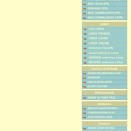
MAC PLUS (FR)
SVM MAC (FR)
MAC DOWNLOADS (FR)
MAC DOWNLOADS 2 (FR)
LINUX
LEA LINUX
LINUX FRANCE
LINUX LUXBG
LINUX ONLINE
Antivirus ClamAV
Avast antivirus Linux
SOPHOS antivirus Linux
MCAFEE antivirus Linux
OUTILS SYSTEME
ADVANCED WINDOWS CARE
NTREGOPT
HIJACK RETALIATOR
GLARY UTILITIES
PROCESSUS
WHAT IS THAT FILE
Utilitaires
ENVOI DE GROS FICHIERS
CONFIGURATION DU PC
STOCKAGE EN LIGNE
Astuces
MODE SANS ECHEC