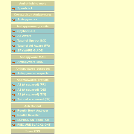
Anti-phishing tools
Spoofstick
Comparaison Antispywares
Antispywares
Antispywares gratuits
Spybot S&D
Ad Aware
Tutoriel Spybot S&D
Tutoriel Ad Aware (FR)
SPYWARE GUIDE
Antispyware MAC
Antispyware MAC
Antispywares suspects
Antispywares suspects
Antimalwares gratuits
A2 (A squared) [FR]
A2 (A squared) [DE]
A2 (A squared) [EN]
Tutoriel a squared (FR)
Anti Rootkit
Rootkit Hook Analyzer
Rootkit Revealer
SOPHOS ANTIROOTKIT
FSECURE BLACKLIGHT
Sites XSS