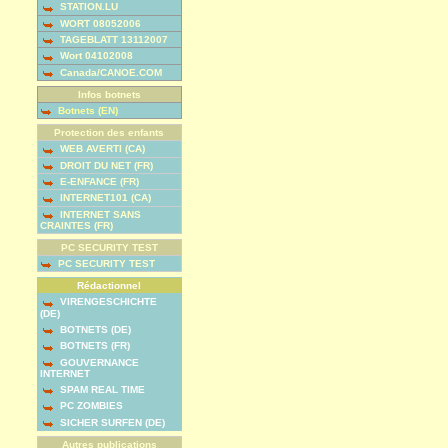
STATION.LU
WORT 08052006
TAGEBLATT 13112007
Wort 04102008
Canada/CANOE.COM
Infos botnets
Botnets (EN)
Protection des enfants
WEB AVERTI (CA)
DROIT DU NET (FR)
E-ENFANCE (FR)
INTERNET101 (CA)
INTERNET SANS
CRAINTES (FR)
PC SECURITY TEST
PC SECURITY TEST
Rédactionnel
VIRENGESCHICHTE
(DE)
BOTNETS (DE)
BOTNETS (FR)
GOUVERNANCE
INTERNET
SPAM REAL TIME
PC ZOMBIES
SICHER SURFEN (DE)
Autres publications