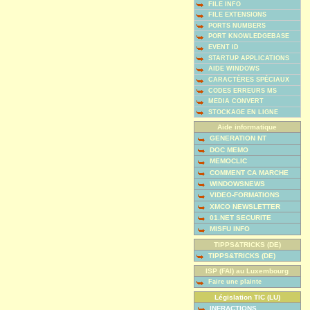
FILE INFO
FILE EXTENSIONS
PORTS NUMBERS
PORT KNOWLEDGEBASE
EVENT ID
STARTUP APPLICATIONS
AIDE WINDOWS
CARACTÈRES SPÉCIAUX
CODES ERREURS MS
MEDIA CONVERT
STOCKAGE EN LIGNE
Aide informatique
GENERATION NT
DOC MEMO
MEMOCLIC
COMMENT CA MARCHE
WINDOWSNEWS
VIDEO-FORMATIONS
XMCO NEWSLETTER
01.NET SECURITE
MISFU INFO
TIPPS&TRICKS (DE)
TIPPS&TRICKS (DE)
ISP (FAI) au Luxembourg
Faire une plainte
Législation TIC (LU)
INFRACTIONS