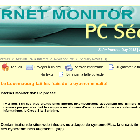
Safer Internet Day 2015 | SID
Accueil
>
Sécurité PC & Internet
>
News sécurité
>
Security News (FR)
Accueil
Envoyer à un ami
Version imprimable
Augmenter la tai
du texte
Diminuer la taille du texte
Le Luxembourg fait les frais de la cybercriminalité
Internet Monitor dans la presse
l y a peu, l’un des plus grands sites Internet luxembourgeois accueillant des milliers 
visiteurs par jour s’est fait le complice involontaire d’une nouvelle forme de contaminati
informatique: le Cross-Site-Scripting.
Contamination de sites web infectés ou attaque de système Mac: la créativité
des cybercriminels augmente. (afp)