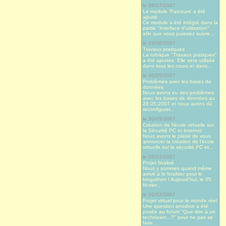
le 08/07/2007
Le module 'Parcours' a été
ajouté
Ce module a été intégré dans la
partie "Interface d'utilisation"
afin que vous puissiez suivre...
le 23/06/2007
Travaux pratiques
La rubrique "Travaux pratiques"
a été ajoutée. Elle sera utilisée
dans tous les cours et dans...
le 30/05/2007
Problèmes avec les bases de
données
Nous avons eu des problèmes
avec les bases de données au
28.05.2007 et nous avons dû
reconfigurer...
le 30/05/2007
Création de l'école virtuelle sur
la Sécurité PC et Internet
Nous avons le plaisir de vous
annoncer la création de l'école
virtuelle sur la sécurité PC et...
le 05/02/2007
Projet finalisé
Nous y sommes quand même
arrivé à le finaliser pour le
blogathon ! Aujourd’hui, le 05
février...
le 02/02/2007
Projet virtuel pour le monde réel
Une question anodine a été
posée au forum "Que dire à un
technicien...?" pour ne pas se
faire...