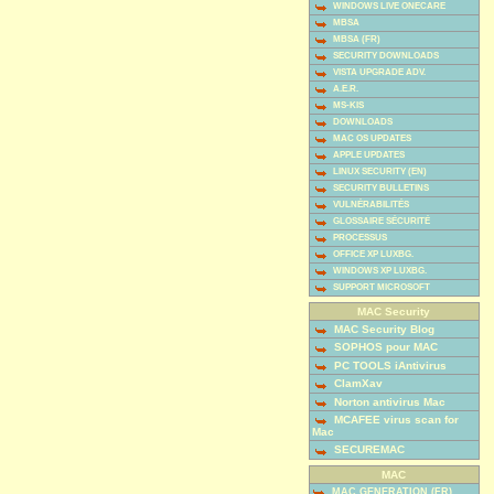
WINDOWS LIVE ONECARE
MBSA
MBSA (FR)
SECURITY DOWNLOADS
VISTA UPGRADE ADV.
A.E.R.
MS-KIS
DOWNLOADS
MAC OS UPDATES
APPLE UPDATES
LINUX SECURITY (EN)
SECURITY BULLETINS
VULNÉRABILITÉS
GLOSSAIRE SÉCURITÉ
PROCESSUS
OFFICE XP LUXBG.
WINDOWS XP LUXBG.
SUPPORT MICROSOFT
MAC Security
MAC Security Blog
SOPHOS pour MAC
PC TOOLS iAntivirus
ClamXav
Norton antivirus Mac
MCAFEE virus scan for
Mac
SECUREMAC
MAC
MAC GENERATION (FR)