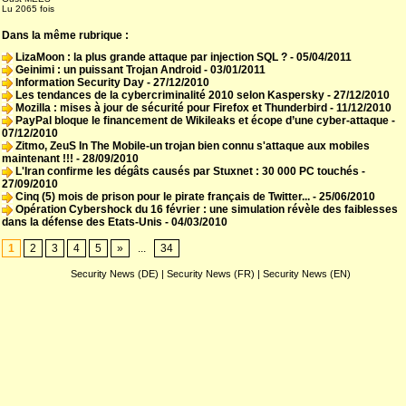
Lu 2065 fois
Dans la même rubrique :
LizaMoon : la plus grande attaque par injection SQL ?
- 05/04/2011
Geinimi : un puissant Trojan Android
- 03/01/2011
Information Security Day
- 27/12/2010
Les tendances de la cybercriminalité 2010 selon Kaspersky
- 27/12/2010
Mozilla : mises à jour de sécurité pour Firefox et Thunderbird
- 11/12/2010
PayPal bloque le financement de Wikileaks et écope d’une cyber-attaque
-
07/12/2010
Zitmo, ZeuS In The Mobile-un trojan bien connu s'attaque aux mobiles
maintenant !!!
- 28/09/2010
L'Iran confirme les dégâts causés par Stuxnet : 30 000 PC touchés
-
27/09/2010
Cinq (5) mois de prison pour le pirate français de Twitter...
- 25/06/2010
Opération Cybershock du 16 février : une simulation révèle des faiblesses
dans la défense des Etats-Unis
- 04/03/2010
1
2
3
4
5
»
...
34
Security News (DE)
|
Security News (FR)
|
Security News (EN)