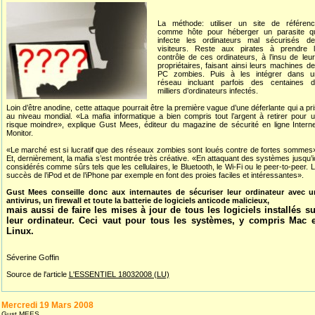
La méthode: utiliser un site de référenc
comme hôte pour héberger un parasite qu
infecte les ordinateurs mal sécurisés de
visiteurs. Reste aux pirates à prendre l
contrôle de ces ordinateurs, à l’insu de leu
propriétaires, faisant ainsi leurs machines d
PC zombies. Puis à les intégrer dans u
réseau incluant parfois des centaines d
milliers d’ordinateurs infectés.
Loin d’être anodine, cette attaque pourrait être la première vague d’une déferlante qui a pr
au niveau mondial. «La mafia informatique a bien compris tout l’argent à retirer pour 
risque moindre», explique Gust Mees, éditeur du magazine de sécurité en ligne Intern
Monitor.
«Le marché est si lucratif que des réseaux zombies sont loués contre de fortes sommes
Et, dernièrement, la mafia s’est montrée très créative. «En attaquant des systèmes jusqu’i
considérés comme sûrs tels que les cellulaires, le Bluetooth, le Wi-Fi ou le peer-to-peer. 
succès de l’iPod et de l’iPhone par exemple en font des proies faciles et intéressantes».
Gust Mees conseille donc aux internautes de sécuriser leur ordinateur avec u
antivirus, un firewall et toute la batterie de logiciels anticode malicieux,
mais aussi de faire les mises à jour de tous les logiciels installés su
leur ordinateur. Ceci vaut pour tous les systèmes, y compris Mac e
Linux.
Séverine Goffin
Source de l'article
L'ESSENTIEL 18032008 (LU)
Mercredi 19 Mars 2008
Gust MEES