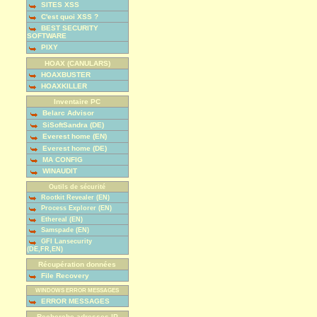
SITES XSS
C'est quoi XSS ?
BEST SECURITY
SOFTWARE
PIXY
HOAX (CANULARS)
HOAXBUSTER
HOAXKILLER
Inventaire PC
Belarc Advisor
SiSoftSandra (DE)
Everest home (EN)
Everest home (DE)
MA CONFIG
WINAUDIT
Outils de sécurité
Rootkit Revealer (EN)
Process Explorer (EN)
Ethereal (EN)
Samspade (EN)
GFI Lansecurity
(DE,FR,EN)
Récupération données
File Recovery
WINDOWS ERROR MESSAGES
ERROR MESSAGES
Recherche adresses IP