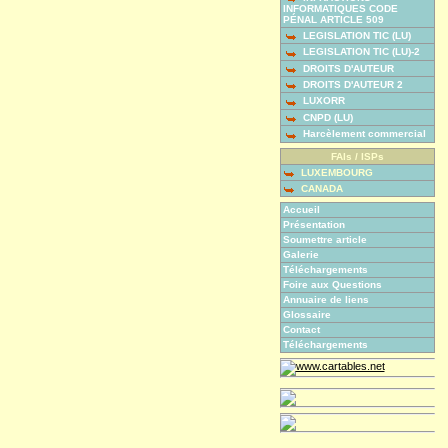
INFORMATIQUES CODE
PÉNAL ARTICLE 509
LEGISLATION TIC (LU)
LEGISLATION TIC (LU)-2
DROITS D'AUTEUR
DROITS D'AUTEUR 2
LUXORR
CNPD (LU)
Harcèlement commercial
FAIs / ISPs
LUXEMBOURG
CANADA
Accueil
Présentation
Soumettre article
Galerie
Téléchargements
Foire aux Questions
Annuaire de liens
Glossaire
Contact
Téléchargements