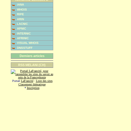
IANA
WHOIS
RIPE
ARIN
LACNIC
APNIC
INTERNIC
AFRINIC
VISUAL WHOIS
DNSSTUFF
Derniers articles
RSS MELANI (CH)
Portail
LaFrancité
:
Liste des sites
Classement thématique
*
Inscription