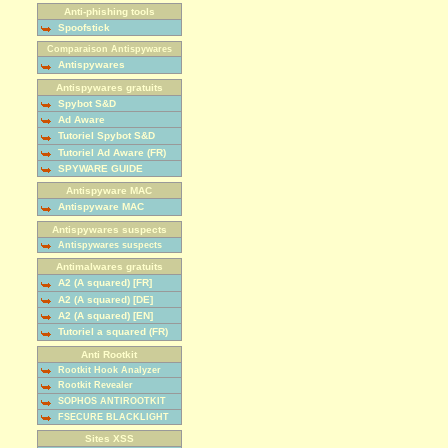
Anti-phishing tools
Spoofstick
Comparaison Antispywares
Antispywares
Antispywares gratuits
Spybot S&D
Ad Aware
Tutoriel Spybot S&D
Tutoriel Ad Aware (FR)
SPYWARE GUIDE
Antispyware MAC
Antispyware MAC
Antispywares suspects
Antispywares suspects
Antimalwares gratuits
A2 (A squared) [FR]
A2 (A squared) [DE]
A2 (A squared) [EN]
Tutoriel a squared (FR)
Anti Rootkit
Rootkit Hook Analyzer
Rootkit Revealer
SOPHOS ANTIROOTKIT
FSECURE BLACKLIGHT
Sites XSS