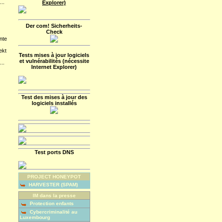
...
Explorer)
Der com! Sicherheits-
Check
nte
ekt
Tests mises à jour logiciels
et vulnérabilités (nécessite
...
Internet Explorer)
Test des mises à jour des
logiciels installés
Test ports DNS
PROJECT HONEYPOT
HARVESTER (SPAM)
IM dans la presse
Protection enfants
Cybercriminalité au
Luxembourg