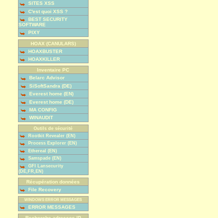
SITES XSS
C'est quoi XSS ?
BEST SECURITY
SOFTWARE
PIXY
HOAX (CANULARS)
HOAXBUSTER
HOAXKILLER
Inventaire PC
Belarc Advisor
SiSoftSandra (DE)
Everest home (EN)
Everest home (DE)
MA CONFIG
WINAUDIT
Outils de sécurité
Rootkit Revealer (EN)
Process Explorer (EN)
Ethereal (EN)
Samspade (EN)
GFI Lansecurity
(DE,FR,EN)
Récupération données
File Recovery
WINDOWS ERROR MESSAGES
ERROR MESSAGES
Recherche adresses IP