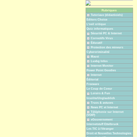
Rubriques
Tutoriaux (didacticiels)
Editors Choice
L'oeil critique
Quiz informatiques
Sécurité PC & Internet
Correctifs Virus
Éducatif
Protection des mineurs
Cybercriminalité
Mausi
Luxbg Infos
Internet Monitor
Power Point Goodies
Internet
Éditorial
Freeware
Le Coup de Coeur
Loisirs & Fun
Insolite/Unglaublich
Trucs & astuces
News PC et Internet
Téléphonie sur Internet
(VOIP)
eGouvernement
Internetstuff Ettelbruck
Les TIC à l'étranger
Droit et Nouvelles Technologies