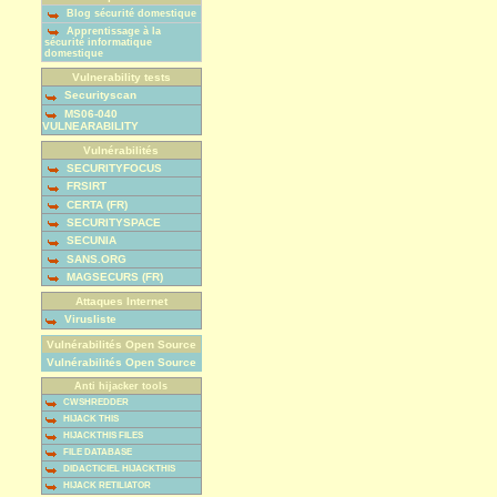
Blog sécurité domestique
Apprentissage à la
sécurité informatique
domestique
Vulnerability tests
Securityscan
MS06-040
VULNEARABILITY
Vulnérabilités
SECURITYFOCUS
FRSIRT
CERTA (FR)
SECURITYSPACE
SECUNIA
SANS.ORG
MAGSECURS (FR)
Attaques Internet
Virusliste
Vulnérabilités Open Source
Vulnérabilités Open Source
Anti hijacker tools
CWSHREDDER
HIJACK THIS
HIJACKTHIS FILES
FILE DATABASE
DIDACTICIEL HIJACKTHIS
HIJACK RETILIATOR