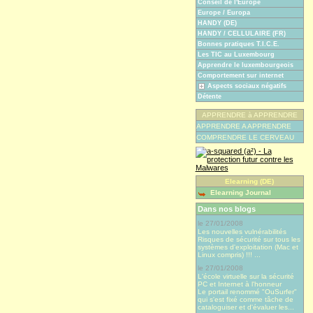
Conseil de l'Europe
Europe / Europa
HANDY (DE)
HANDY / CELLULAIRE (FR)
Bonnes pratiques T.I.C.E.
Les TIC au Luxembourg
Apprendre le luxembourgeois
Comportement sur internet
Aspects sociaux négatifs
Détente
APPRENDRE à APPRENDRE
APPRENDRE A APPRENDRE
COMPRENDRE LE CERVEAU
Elearning (DE)
Elearning Journal
Dans nos blogs
le 27/01/2008
Les nouvelles vulnérabilités
Risques de sécurité sur tous les
systèmes d'exploitation (Mac et
Linux compris) !!! ...
le 27/01/2008
L'école virtuelle sur la sécurité
PC et Internet à l'honneur
Le portail renommé "OuSurfer"
qui s'est fixé comme tâche de
cataloguiser et d'évaluer les...