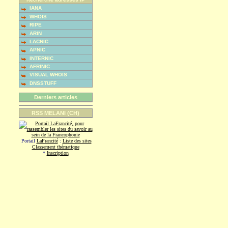
IANA
WHOIS
RIPE
ARIN
LACNIC
APNIC
INTERNIC
AFRINIC
VISUAL WHOIS
DNSSTUFF
Derniers articles
RSS MELANI (CH)
Portail
LaFrancité
:
Liste des sites
Classement thématique
*
Inscription