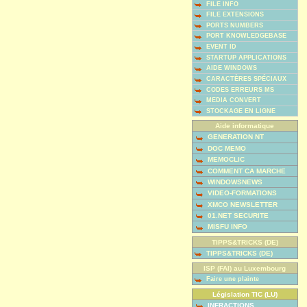
FILE INFO
FILE EXTENSIONS
PORTS NUMBERS
PORT KNOWLEDGEBASE
EVENT ID
STARTUP APPLICATIONS
AIDE WINDOWS
CARACTÈRES SPÉCIAUX
CODES ERREURS MS
MEDIA CONVERT
STOCKAGE EN LIGNE
Aide informatique
GENERATION NT
DOC MEMO
MEMOCLIC
COMMENT CA MARCHE
WINDOWSNEWS
VIDEO-FORMATIONS
XMCO NEWSLETTER
01.NET SECURITE
MISFU INFO
TIPPS&TRICKS (DE)
TIPPS&TRICKS (DE)
ISP (FAI) au Luxembourg
Faire une plainte
Législation TIC (LU)
INFRACTIONS