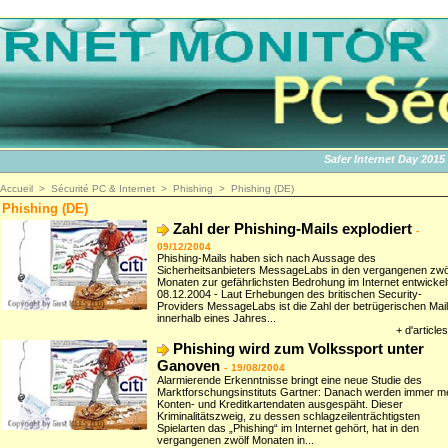
Safer Internet Day 2015 | 
Accueil
>
Sécurité PC & Internet
>
Phishing
>
Phishing (DE)
Phishing (DE)
Zahl der Phishing-Mails explodiert
-
09/12/2004
Phishing-Mails haben sich nach Aussage des
Sicherheitsanbieters MessageLabs in den vergangenen zwö
Monaten zur gefährlichsten Bedrohung im Internet entwickelt
08.12.2004 - Laut Erhebungen des britischen Security-
Providers MessageLabs ist die Zahl der betrügerischen Mai
innerhalb eines Jahres...
+ d'articles
Phishing wird zum Volkssport unter
Ganoven
-
19/08/2004
Alarmierende Erkenntnisse bringt eine neue Studie des
Marktforschungsinstituts Gartner: Danach werden immer m
Konten- und Kreditkartendaten ausgespäht. Dieser
Kriminalitätszweig, zu dessen schlagzeilenträchtigsten
Spielarten das „Phishing“ im Internet gehört, hat in den
vergangenen zwölf Monaten in...