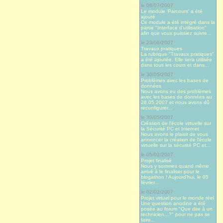
le 08/07/2007
Le module 'Parcours' a été
ajouté
Ce module a été intégré dans la
partie "Interface d'utilisation"
afin que vous puissiez suivre...
le 23/06/2007
Travaux pratiques
La rubrique "Travaux pratiques"
a été ajoutée. Elle sera utilisée
dans tous les cours et dans...
le 30/05/2007
Problèmes avec les bases de
données
Nous avons eu des problèmes
avec les bases de données au
28.05.2007 et nous avons dû
reconfigurer...
le 30/05/2007
Création de l'école virtuelle sur
la Sécurité PC et Internet
Nous avons le plaisir de vous
annoncer la création de l'école
virtuelle sur la sécurité PC et...
le 05/02/2007
Projet finalisé
Nous y sommes quand même
arrivé à le finaliser pour le
blogathon ! Aujourd’hui, le 05
février...
le 02/02/2007
Projet virtuel pour le monde réel
Une question anodine a été
posée au forum "Que dire à un
technicien...?" pour ne pas se
faire...