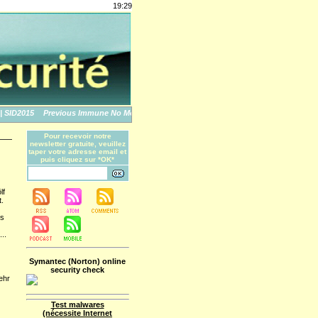
19:29
SID2015
Previous Immune No More: An Apple Story
The World's Biggest Data Brea
Pour recevoir notre
newsletter gratuite, veuillez
taper votre adresse email et
puis cliquez sur *OK*
lf
.
ls
...
Symantec (Norton) online
security check
ehr
Test malwares
(nécessite Internet