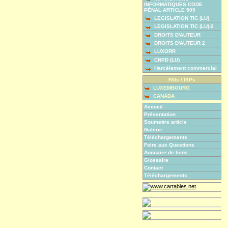
INFORMATIQUES CODE
PÉNAL ARTICLE 509
LEGISLATION TIC (LU)
LEGISLATION TIC (LU)-2
DROITS D'AUTEUR
DROITS D'AUTEUR 2
LUXORR
CNPD (LU)
Harcèlement commercial
FAIs / ISPs
LUXEMBOURG
CANADA
Accueil
Présentation
Soumettre article
Galerie
Téléchargements
Foire aux Questions
Annuaire de liens
Glossaire
Contact
Téléchargements