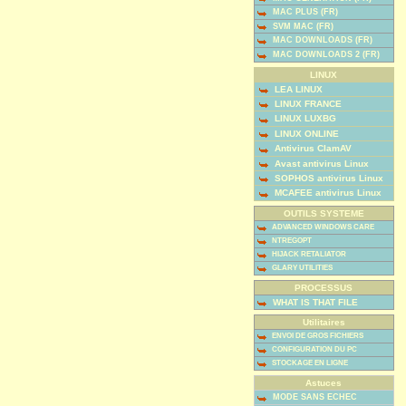
MAC PLUS (FR)
SVM MAC (FR)
MAC DOWNLOADS (FR)
MAC DOWNLOADS 2 (FR)
LINUX
LEA LINUX
LINUX FRANCE
LINUX LUXBG
LINUX ONLINE
Antivirus ClamAV
Avast antivirus Linux
SOPHOS antivirus Linux
MCAFEE antivirus Linux
OUTILS SYSTEME
ADVANCED WINDOWS CARE
NTREGOPT
HIJACK RETALIATOR
GLARY UTILITIES
PROCESSUS
WHAT IS THAT FILE
Utilitaires
ENVOI DE GROS FICHIERS
CONFIGURATION DU PC
STOCKAGE EN LIGNE
Astuces
MODE SANS ECHEC