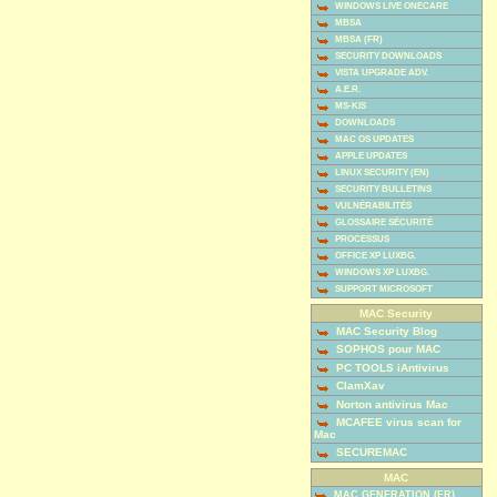
WINDOWS LIVE ONECARE
MBSA
MBSA (FR)
SECURITY DOWNLOADS
VISTA UPGRADE ADV.
A.E.R.
MS-KIS
DOWNLOADS
MAC OS UPDATES
APPLE UPDATES
LINUX SECURITY (EN)
SECURITY BULLETINS
VULNÉRABILITÉS
GLOSSAIRE SÉCURITÉ
PROCESSUS
OFFICE XP LUXBG.
WINDOWS XP LUXBG.
SUPPORT MICROSOFT
MAC Security
MAC Security Blog
SOPHOS pour MAC
PC TOOLS iAntivirus
ClamXav
Norton antivirus Mac
MCAFEE virus scan for
Mac
SECUREMAC
MAC
MAC GENERATION (FR)