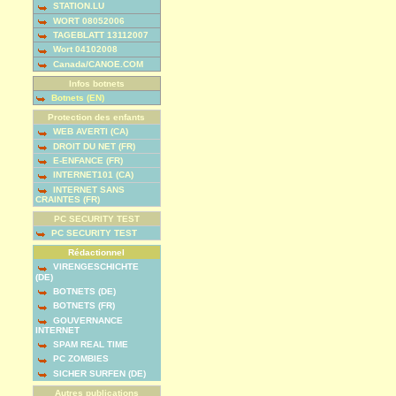
STATION.LU
WORT 08052006
TAGEBLATT 13112007
Wort 04102008
Canada/CANOE.COM
Infos botnets
Botnets (EN)
Protection des enfants
WEB AVERTI (CA)
DROIT DU NET (FR)
E-ENFANCE (FR)
INTERNET101 (CA)
INTERNET SANS
CRAINTES (FR)
PC SECURITY TEST
PC SECURITY TEST
Rédactionnel
VIRENGESCHICHTE
(DE)
BOTNETS (DE)
BOTNETS (FR)
GOUVERNANCE
INTERNET
SPAM REAL TIME
PC ZOMBIES
SICHER SURFEN (DE)
Autres publications