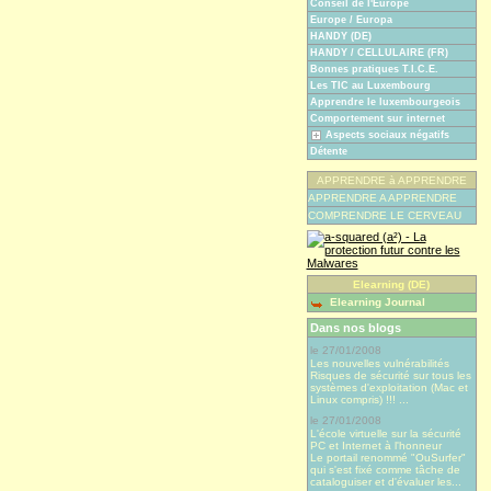
Conseil de l'Europe
Europe / Europa
HANDY (DE)
HANDY / CELLULAIRE (FR)
Bonnes pratiques T.I.C.E.
Les TIC au Luxembourg
Apprendre le luxembourgeois
Comportement sur internet
Aspects sociaux négatifs
Détente
APPRENDRE à APPRENDRE
APPRENDRE A APPRENDRE
COMPRENDRE LE CERVEAU
Elearning (DE)
Elearning Journal
Dans nos blogs
le 27/01/2008
Les nouvelles vulnérabilités
Risques de sécurité sur tous les
systèmes d'exploitation (Mac et
Linux compris) !!! ...
le 27/01/2008
L'école virtuelle sur la sécurité
PC et Internet à l'honneur
Le portail renommé "OuSurfer"
qui s'est fixé comme tâche de
cataloguiser et d'évaluer les...