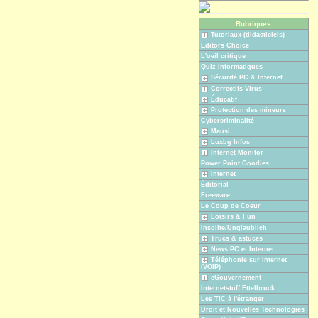
Rubriques
Tutoriaux (didacticiels)
Editors Choice
L'oeil critique
Quiz informatiques
Sécurité PC & Internet
Correctifs Virus
Éducatif
Protection des mineurs
Cybercriminalité
Mausi
Luxbg Infos
Internet Monitor
Power Point Goodies
Internet
Éditorial
Freeware
Le Coup de Coeur
Loisirs & Fun
Insolite/Unglaublich
Trucs & astuces
News PC et Internet
Téléphonie sur Internet
(VOIP)
eGouvernement
Internetstuff Ettelbruck
Les TIC à l'étranger
Droit et Nouvelles Technologies