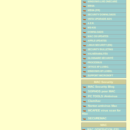
WINDOWS LIVE ONECARE
MBSA
MBSA (FR)
SECURITY DOWNLOADS
VISTA UPGRADE ADV.
A.E.R.
MS-KIS
DOWNLOADS
MAC OS UPDATES
APPLE UPDATES
LINUX SECURITY (EN)
SECURITY BULLETINS
VULNÉRABILITÉS
GLOSSAIRE SÉCURITÉ
PROCESSUS
OFFICE XP LUXBG.
WINDOWS XP LUXBG.
SUPPORT MICROSOFT
MAC Security
MAC Security Blog
SOPHOS pour MAC
PC TOOLS iAntivirus
ClamXav
Norton antivirus Mac
MCAFEE virus scan for
Mac
SECUREMAC
MAC
MAC GENERATION (FR)