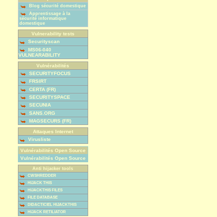
Blog sécurité domestique
Apprentissage à la
sécurité informatique
domestique
Vulnerability tests
Securityscan
MS06-040
VULNEARABILITY
Vulnérabilités
SECURITYFOCUS
FRSIRT
CERTA (FR)
SECURITYSPACE
SECUNIA
SANS.ORG
MAGSECURS (FR)
Attaques Internet
Virusliste
Vulnérabilités Open Source
Vulnérabilités Open Source
Anti hijacker tools
CWSHREDDER
HIJACK THIS
HIJACKTHIS FILES
FILE DATABASE
DIDACTICIEL HIJACKTHIS
HIJACK RETILIATOR