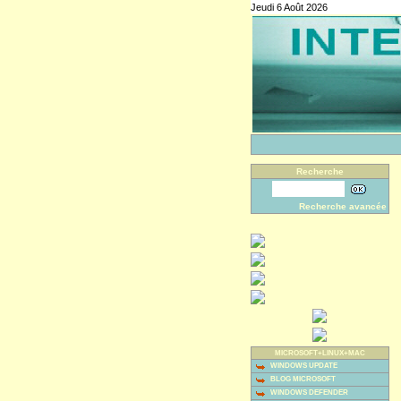
Jeudi 6 Août 2026
Recherche
Recherche avancée
MICROSOFT+LINUX+MAC
WINDOWS UPDATE
BLOG MICROSOFT
WINDOWS DEFENDER