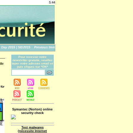
5:44
y 2015 | SID2015
Previous Immune No More: An Apple Story
The World's Biggest 
Pour recevoir notre
newsletter gratuite, veuillez
lle
taper votre adresse email et
puis cliquez sur *OK*
für
Symantec (Norton) online
security check
Test malwares
(nécessite Internet