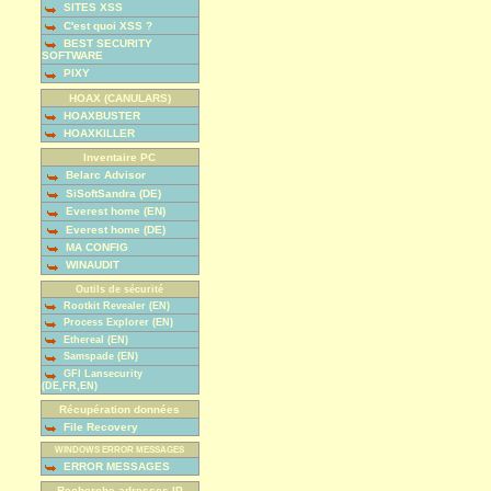
SITES XSS
C'est quoi XSS ?
BEST SECURITY
SOFTWARE
PIXY
HOAX (CANULARS)
HOAXBUSTER
HOAXKILLER
Inventaire PC
Belarc Advisor
SiSoftSandra (DE)
Everest home (EN)
Everest home (DE)
MA CONFIG
WINAUDIT
Outils de sécurité
Rootkit Revealer (EN)
Process Explorer (EN)
Ethereal (EN)
Samspade (EN)
GFI Lansecurity
(DE,FR,EN)
Récupération données
File Recovery
WINDOWS ERROR MESSAGES
ERROR MESSAGES
Recherche adresses IP