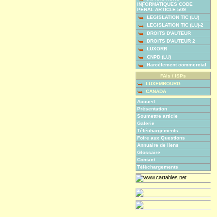
INFORMATIQUES CODE
PÉNAL ARTICLE 509
LEGISLATION TIC (LU)
LEGISLATION TIC (LU)-2
DROITS D'AUTEUR
DROITS D'AUTEUR 2
LUXORR
CNPD (LU)
Harcèlement commercial
FAIs / ISPs
LUXEMBOURG
CANADA
Accueil
Présentation
Soumettre article
Galerie
Téléchargements
Foire aux Questions
Annuaire de liens
Glossaire
Contact
Téléchargements