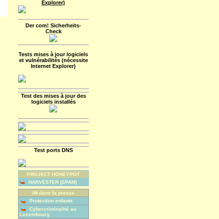
Explorer)
Der com! Sicherheits-
Check
Tests mises à jour logiciels
et vulnérabilités (nécessite
Internet Explorer)
Test des mises à jour des
logiciels installés
Test ports DNS
PROJECT HONEYPOT
HARVESTER (SPAM)
IM dans la presse
Protection enfants
Cybercriminalité au
Luxembourg