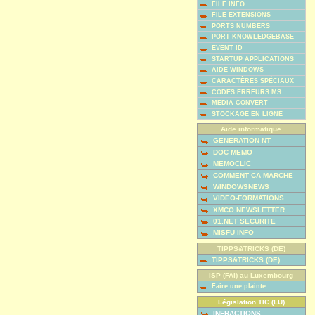
FILE INFO
FILE EXTENSIONS
PORTS NUMBERS
PORT KNOWLEDGEBASE
EVENT ID
STARTUP APPLICATIONS
AIDE WINDOWS
CARACTÈRES SPÉCIAUX
CODES ERREURS MS
MEDIA CONVERT
STOCKAGE EN LIGNE
Aide informatique
GENERATION NT
DOC MEMO
MEMOCLIC
COMMENT CA MARCHE
WINDOWSNEWS
VIDEO-FORMATIONS
XMCO NEWSLETTER
01.NET SECURITE
MISFU INFO
TIPPS&TRICKS (DE)
TIPPS&TRICKS (DE)
ISP (FAI) au Luxembourg
Faire une plainte
Législation TIC (LU)
INFRACTIONS