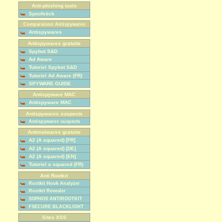
Anti-phishing tools
Spoofstick
Comparaison Antispywares
Antispywares
Antispywares gratuits
Spybot S&D
Ad Aware
Tutoriel Spybot S&D
Tutoriel Ad Aware (FR)
SPYWARE GUIDE
Antispyware MAC
Antispyware MAC
Antispywares suspects
Antispywares suspects
Antimalwares gratuits
A2 (A squared) [FR]
A2 (A squared) [DE]
A2 (A squared) [EN]
Tutoriel a squared (FR)
Anti Rootkit
Rootkit Hook Analyzer
Rootkit Revealer
SOPHOS ANTIROOTKIT
FSECURE BLACKLIGHT
Sites XSS