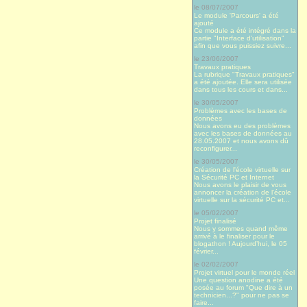
le 08/07/2007
Le module 'Parcours' a été
ajouté
Ce module a été intégré dans la
partie "Interface d'utilisation"
afin que vous puissiez suivre...
le 23/06/2007
Travaux pratiques
La rubrique "Travaux pratiques"
a été ajoutée. Elle sera utilisée
dans tous les cours et dans...
le 30/05/2007
Problèmes avec les bases de
données
Nous avons eu des problèmes
avec les bases de données au
28.05.2007 et nous avons dû
reconfigurer...
le 30/05/2007
Création de l'école virtuelle sur
la Sécurité PC et Internet
Nous avons le plaisir de vous
annoncer la création de l'école
virtuelle sur la sécurité PC et...
le 05/02/2007
Projet finalisé
Nous y sommes quand même
arrivé à le finaliser pour le
blogathon ! Aujourd’hui, le 05
février...
le 02/02/2007
Projet virtuel pour le monde réel
Une question anodine a été
posée au forum "Que dire à un
technicien...?" pour ne pas se
faire...