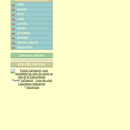
IANA
WHOIS
RIPE
ARIN
LACNIC
APNIC
INTERNIC
AFRINIC
VISUAL WHOIS
DNSSTUFF
Derniers articles
RSS MELANI (CH)
Portail
LaFrancité
:
Liste des sites
Classement thématique
*
Inscription