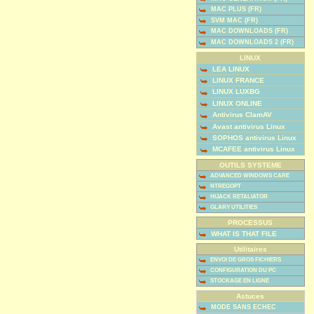
MAC PLUS (FR)
SVM MAC (FR)
MAC DOWNLOADS (FR)
MAC DOWNLOADS 2 (FR)
LINUX
LEA LINUX
LINUX FRANCE
LINUX LUXBG
LINUX ONLINE
Antivirus ClamAV
Avast antivirus Linux
SOPHOS antivirus Linux
MCAFEE antivirus Linux
OUTILS SYSTEME
ADVANCED WINDOWS CARE
NTREGOPT
HIJACK RETALIATOR
GLARY UTILITIES
PROCESSUS
WHAT IS THAT FILE
Utilitaires
ENVOI DE GROS FICHIERS
CONFIGURATION DU PC
STOCKAGE EN LIGNE
Astuces
MODE SANS ECHEC