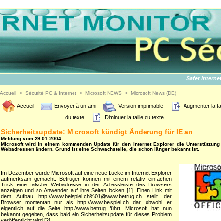
Safer Internet Da
Accueil
>
Sécurité PC & Internet
>
Microsoft NEWS
>
Microsoft News (DE)
Accueil
Envoyer à un ami
Version imprimable
Augmenter la tai
du texte
Diminuer la taille du texte
Sicherheitsupdate: Microsoft kündigt Änderung für IE an
Meldung vom 29.01.2004
Microsoft wird in einem kommenden Update für den Internet Explorer die Unterstützung 
Webadressen ändern. Grund ist eine Schwachstelle, die schon länger bekannt ist.
Im Dezember wurde Microsoft auf eine neue Lücke im Internet Explorer
aufmerksam gemacht: Betrüger können mit einem relativ einfachen
Trick eine falsche Webadresse in der Adressleiste des Browsers
anzeigen und so Anwender auf ihre Seiten locken
[1]
. Einen Link mit
dem Aufbau http://www.beispiel.ch%01@www.betrug.ch stellt der
Browser momentan nur als http://www.beispiel.ch dar, obwohl er
eigentlich auf die Seite http://www.betrug führt. Microsoft hat nun
bekannt gegeben, dass bald ein Sicherheitsupdate für dieses Problem
veröffentlicht wird
[2]
.