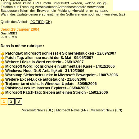
Künftig sollen keine URLs mehr unterstützt werden, welche ein @-
Zeichen zur Trennung verschiedener Adressbestandteile verwenden.
Stattdessen liefert der Browser die Meldung «Invalid error syntax».
Wann das Update genau erscheint, hat der Softwareriese noch nicht verraten. (sz)
Quelle des Artikels:
PC TIPP (CH)
Jeudi 29 Janvier 2004
Gust MEES
Lu 577 fois
Dans la même rubrique :
Patchday: Microsoft schliesst 4 Sicherheitslücken
- 12/09/2007
Patch-Tag: alles neu macht der 8. Mai
- 09/05/2007
Weitere Lücke in Word entdeckt
- 26/01/2007
Microsoft Word: löchrig wie ein Emmentaler Käse
- 14/12/2006
Windows: Neue DoS-Anfälligkeit
- 31/10/2006
Warnung: Sicherheitslücke in Microsoft Powerpoint
- 18/07/2006
Weitere Excel-Lücke aufgetaucht
- 21/06/2006
Trojaner tarnt sich als Windows-Update
- 30/05/2006
Phishing-Leck im Internet Explorer
- 06/04/2006
Microsoft Patch-Tag: Sieben auf einen Streich
- 15/02/2006
1
2
3
Microsoft News (DE)
|
Microsoft News (FR)
|
Microsoft News (EN)