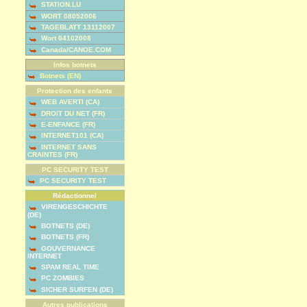
STATION.LU
WORT 08052006
TAGEBLATT 13112007
Wort 04102008
Canada/CANOE.COM
Infos botnets
Botnets (EN)
Protection des enfants
WEB AVERTI (CA)
DROIT DU NET (FR)
E-ENFANCE (FR)
INTERNET101 (CA)
INTERNET SANS
CRAINTES (FR)
PC SECURITY TEST
PC SECURITY TEST
Rédactionnel
VIRENGESCHICHTE
(DE)
BOTNETS (DE)
BOTNETS (FR)
GOUVERNANCE
INTERNET
SPAM REAL TIME
PC ZOMBIES
SICHER SURFEN (DE)
Autres publications