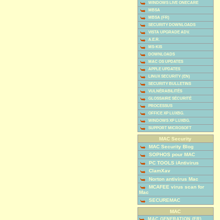
WINDOWS LIVE ONECARE
MBSA
MBSA (FR)
SECURITY DOWNLOADS
VISTA UPGRADE ADV.
A.E.R.
MS-KIS
DOWNLOADS
MAC OS UPDATES
APPLE UPDATES
LINUX SECURITY (EN)
SECURITY BULLETINS
VULNÉRABILITÉS
GLOSSAIRE SÉCURITÉ
PROCESSUS
OFFICE XP LUXBG.
WINDOWS XP LUXBG.
SUPPORT MICROSOFT
MAC Security
MAC Security Blog
SOPHOS pour MAC
PC TOOLS iAntivirus
ClamXav
Norton antivirus Mac
MCAFEE virus scan for
Mac
SECUREMAC
MAC
MAC GENERATION (FR)