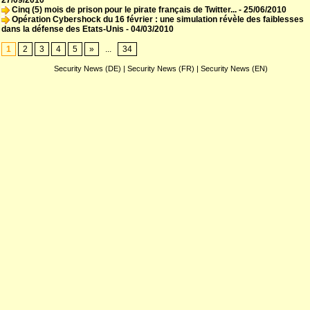
27/09/2010
Cinq (5) mois de prison pour le pirate français de Twitter...
- 25/06/2010
Opération Cybershock du 16 février : une simulation révèle des faiblesses
dans la défense des Etats-Unis
- 04/03/2010
1
2
3
4
5
»
...
34
Security News (DE)
|
Security News (FR)
|
Security News (EN)