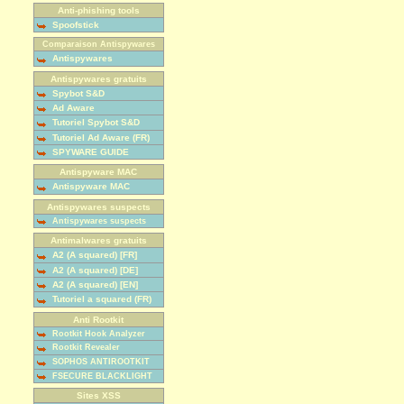
Anti-phishing tools
Spoofstick
Comparaison Antispywares
Antispywares
Antispywares gratuits
Spybot S&D
Ad Aware
Tutoriel Spybot S&D
Tutoriel Ad Aware (FR)
SPYWARE GUIDE
Antispyware MAC
Antispyware MAC
Antispywares suspects
Antispywares suspects
Antimalwares gratuits
A2 (A squared) [FR]
A2 (A squared) [DE]
A2 (A squared) [EN]
Tutoriel a squared (FR)
Anti Rootkit
Rootkit Hook Analyzer
Rootkit Revealer
SOPHOS ANTIROOTKIT
FSECURE BLACKLIGHT
Sites XSS