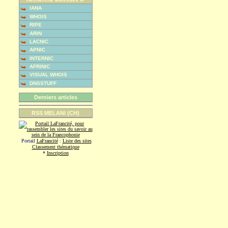
IANA
WHOIS
RIPE
ARIN
LACNIC
APNIC
INTERNIC
AFRINIC
VISUAL WHOIS
DNSSTUFF
Derniers articles
RSS MELANI (CH)
Portail
LaFrancité
:
Liste des sites
Classement thématique
*
Inscription