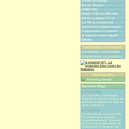
Conseil de l'Europe
Europe / Europa
HANDY (DE)
HANDY / CELLULAIRE (FR)
Bonnes pratiques T.I.C.E.
Les TIC au Luxembourg
Apprendre le luxembourgeois
Comportement sur internet
Aspects sociaux négatifs
Détente
APPRENDRE à APPRENDRE
APPRENDRE A APPRENDRE
COMPRENDRE LE CERVEAU
Elearning (DE)
Elearning Journal
Dans nos blogs
le 27/01/2008
Les nouvelles vulnérabilités
Risques de sécurité sur tous les
systèmes d'exploitation (Mac et
Linux compris) !!! ...
le 27/01/2008
L'école virtuelle sur la sécurité
PC et Internet à l'honneur
Le portail renommé "OuSurfer"
qui s'est fixé comme tâche de
cataloguiser et d'évaluer les...