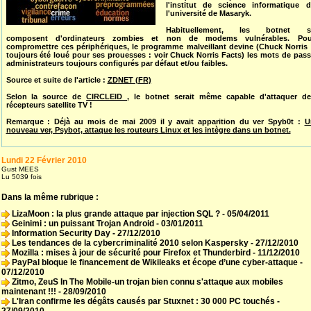
l'institut de science informatique d
l'université de Masaryk.
Habituellement, les botnet s
composent d'ordinateurs zombies et non de modems vulnérables. Pou
compromettre ces périphériques, le programme malveillant devine (Chuck Norris 
toujours été loué pour ses prouesses : voir Chuck Norris Facts) les mots de pas
administrateurs toujours configurés par défaut et/ou faibles.
Source et suite de l'article :
ZDNET (FR)
Selon la source de
CIRCLEID
, le botnet serait même capable d'attaquer de
récepteurs satellite TV !
Remarque : Déjà au mois de mai 2009 il y avait apparition du ver Spyb0t :
U
nouveau ver, Psybot, attaque les routeurs Linux et les intègre dans un botnet.
Lundi 22 Février 2010
Gust MEES
Lu 5039 fois
Dans la même rubrique :
LizaMoon : la plus grande attaque par injection SQL ?
- 05/04/2011
Geinimi : un puissant Trojan Android
- 03/01/2011
Information Security Day
- 27/12/2010
Les tendances de la cybercriminalité 2010 selon Kaspersky
- 27/12/2010
Mozilla : mises à jour de sécurité pour Firefox et Thunderbird
- 11/12/2010
PayPal bloque le financement de Wikileaks et écope d’une cyber-attaque
-
07/12/2010
Zitmo, ZeuS In The Mobile-un trojan bien connu s'attaque aux mobiles
maintenant !!!
- 28/09/2010
L'Iran confirme les dégâts causés par Stuxnet : 30 000 PC touchés
-