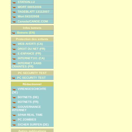
STATION.LU
WORT 08052006
TAGEBLATT 13112007
Wort 04102008
Canada/CANOE.COM
Infos botnets
Botnets (EN)
Protection des enfants
WEB AVERTI (CA)
DROIT DU NET (FR)
E-ENFANCE (FR)
INTERNET101 (CA)
INTERNET SANS
CRAINTES (FR)
PC SECURITY TEST
PC SECURITY TEST
Rédactionnel
VIRENGESCHICHTE
(DE)
BOTNETS (DE)
BOTNETS (FR)
GOUVERNANCE
INTERNET
SPAM REAL TIME
PC ZOMBIES
SICHER SURFEN (DE)
Autres publications