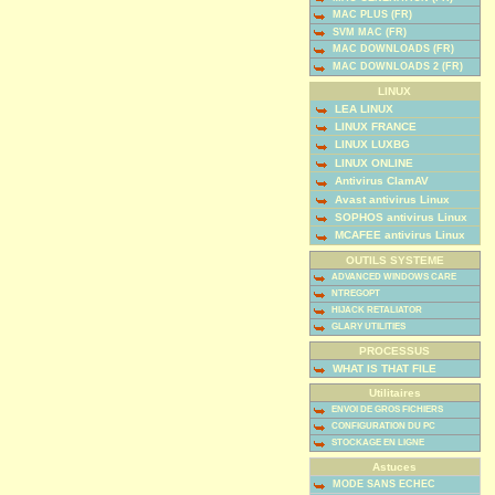
MAC PLUS (FR)
SVM MAC (FR)
MAC DOWNLOADS (FR)
MAC DOWNLOADS 2 (FR)
LINUX
LEA LINUX
LINUX FRANCE
LINUX LUXBG
LINUX ONLINE
Antivirus ClamAV
Avast antivirus Linux
SOPHOS antivirus Linux
MCAFEE antivirus Linux
OUTILS SYSTEME
ADVANCED WINDOWS CARE
NTREGOPT
HIJACK RETALIATOR
GLARY UTILITIES
PROCESSUS
WHAT IS THAT FILE
Utilitaires
ENVOI DE GROS FICHIERS
CONFIGURATION DU PC
STOCKAGE EN LIGNE
Astuces
MODE SANS ECHEC