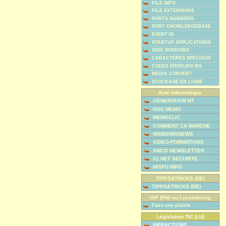
FILE INFO
FILE EXTENSIONS
PORTS NUMBERS
PORT KNOWLEDGEBASE
EVENT ID
STARTUP APPLICATIONS
AIDE WINDOWS
CARACTÈRES SPÉCIAUX
CODES ERREURS MS
MEDIA CONVERT
STOCKAGE EN LIGNE
Aide informatique
GENERATION NT
DOC MEMO
MEMOCLIC
COMMENT CA MARCHE
WINDOWSNEWS
VIDEO-FORMATIONS
XMCO NEWSLETTER
01.NET SECURITE
MISFU INFO
TIPPS&TRICKS (DE)
TIPPS&TRICKS (DE)
ISP (FAI) au Luxembourg
Faire une plainte
Législation TIC (LU)
INFRACTIONS