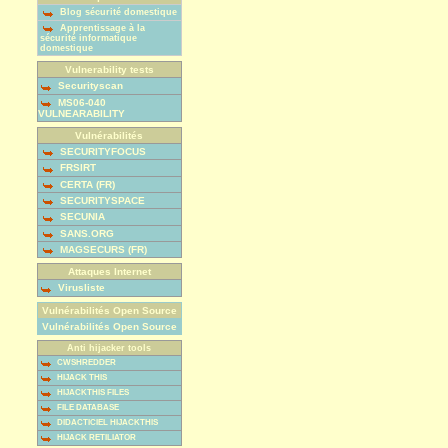
Blog sécurité domestique
Apprentissage à la
sécurité informatique
domestique
Vulnerability tests
Securityscan
MS06-040
VULNEARABILITY
Vulnérabilités
SECURITYFOCUS
FRSIRT
CERTA (FR)
SECURITYSPACE
SECUNIA
SANS.ORG
MAGSECURS (FR)
Attaques Internet
Virusliste
Vulnérabilités Open Source
Vulnérabilités Open Source
Anti hijacker tools
CWSHREDDER
HIJACK THIS
HIJACKTHIS FILES
FILE DATABASE
DIDACTICIEL HIJACKTHIS
HIJACK RETILIATOR