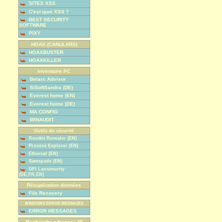
SITES XSS
C'est quoi XSS ?
BEST SECURITY
SOFTWARE
PIXY
HOAX (CANULARS)
HOAXBUSTER
HOAXKILLER
Inventaire PC
Belarc Advisor
SiSoftSandra (DE)
Everest home (EN)
Everest home (DE)
MA CONFIG
WINAUDIT
Outils de sécurité
Rootkit Revealer (EN)
Process Explorer (EN)
Ethereal (EN)
Samspade (EN)
GFI Lansecurity
(DE,FR,EN)
Récupération données
File Recovery
WINDOWS ERROR MESSAGES
ERROR MESSAGES
Recherche adresses IP