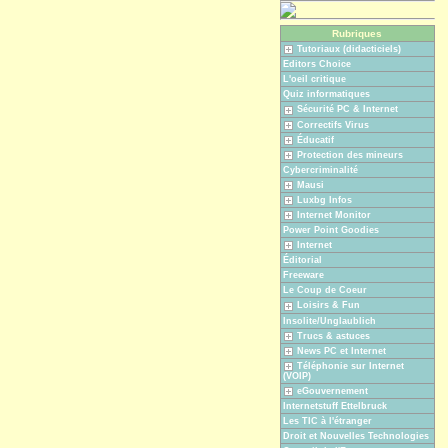
Rubriques
Tutoriaux (didacticiels)
Editors Choice
L'oeil critique
Quiz informatiques
Sécurité PC & Internet
Correctifs Virus
Éducatif
Protection des mineurs
Cybercriminalité
Mausi
Luxbg Infos
Internet Monitor
Power Point Goodies
Internet
Éditorial
Freeware
Le Coup de Coeur
Loisirs & Fun
Insolite/Unglaublich
Trucs & astuces
News PC et Internet
Téléphonie sur Internet
(VOIP)
eGouvernement
Internetstuff Ettelbruck
Les TIC à l'étranger
Droit et Nouvelles Technologies