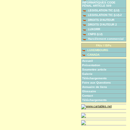
INFORMATIQUES CODE
PÉNAL ARTICLE 509
LEGISLATION TIC (LU)
LEGISLATION TIC (LU)-2
DROITS D'AUTEUR
DROITS D'AUTEUR 2
LUXORR
CNPD (LU)
Harcèlement commercial
FAIs / ISPs
LUXEMBOURG
CANADA
Accueil
Présentation
Soumettre article
Galerie
Téléchargements
Foire aux Questions
Annuaire de liens
Glossaire
Contact
Téléchargements