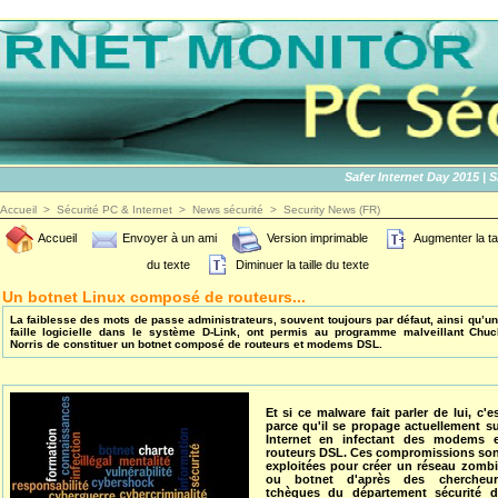
Safer Internet Day 2015 | SID2
Accueil
>
Sécurité PC & Internet
>
News sécurité
>
Security News (FR)
Accueil
Envoyer à un ami
Version imprimable
Augmenter la tai
du texte
Diminuer la taille du texte
Un botnet Linux composé de routeurs...
La faiblesse des mots de passe administrateurs, souvent toujours par défaut, ainsi qu’u
faille logicielle dans le système D-Link, ont permis au programme malveillant Chu
Norris de constituer un botnet composé de routeurs et modems DSL.
Et si ce malware fait parler de lui, c'e
parce qu'il se propage actuellement su
Internet en infectant des modems e
routeurs DSL. Ces compromissions son
exploitées pour créer un réseau zombi
ou botnet d'après des chercheur
tchèques du département sécurité d