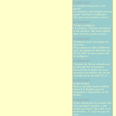
le 08/07/2007
Le module 'Parcours' a été
ajouté
Ce module a été intégré dans la
partie "Interface d'utilisation"
afin que vous puissiez suivre...
le 23/06/2007
Travaux pratiques
La rubrique "Travaux pratiques"
a été ajoutée. Elle sera utilisée
dans tous les cours et dans...
le 30/05/2007
Problèmes avec les bases de
données
Nous avons eu des problèmes
avec les bases de données au
28.05.2007 et nous avons dû
reconfigurer...
le 30/05/2007
Création de l'école virtuelle sur
la Sécurité PC et Internet
Nous avons le plaisir de vous
annoncer la création de l'école
virtuelle sur la sécurité PC et...
le 05/02/2007
Projet finalisé
Nous y sommes quand même
arrivé à le finaliser pour le
blogathon ! Aujourd’hui, le 05
février...
le 02/02/2007
Projet virtuel pour le monde réel
Une question anodine a été
posée au forum "Que dire à un
technicien...?" pour ne pas se
faire...