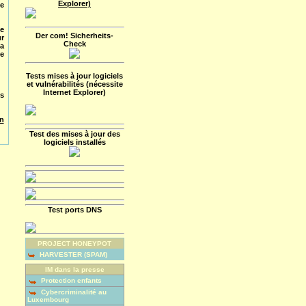
Explorer)
e
e
Der com! Sicherheits-
r
Check
a
se
Tests mises à jour logiciels
et vulnérabilités (nécessite
Internet Explorer)
s
n
Test des mises à jour des
logiciels installés
Test ports DNS
PROJECT HONEYPOT
HARVESTER (SPAM)
IM dans la presse
Protection enfants
Cybercriminalité au
Luxembourg