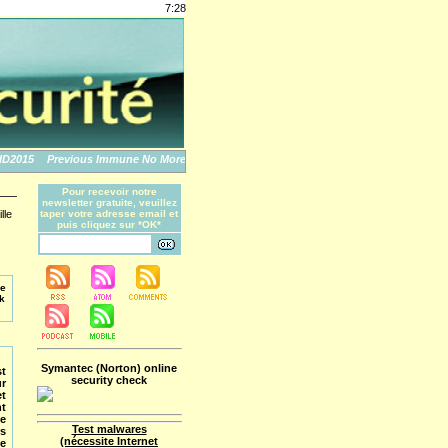
7:28
015
Previous Immune No More: An Apple Story
The World's Biggest Data Breaches
Pour recevoir notre
newsletter gratuite, veuillez
lle
taper votre adresse email et
puis cliquez sur *OK*
ne
ck
Symantec (Norton) online
st
security check
r
t
t
e
Test malwares
s
(nécessite Internet
e