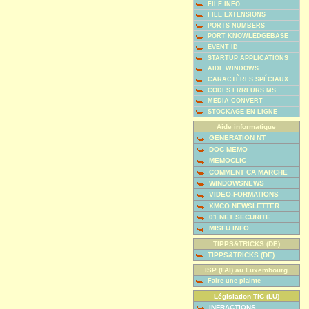
FILE INFO
FILE EXTENSIONS
PORTS NUMBERS
PORT KNOWLEDGEBASE
EVENT ID
STARTUP APPLICATIONS
AIDE WINDOWS
CARACTÈRES SPÉCIAUX
CODES ERREURS MS
MEDIA CONVERT
STOCKAGE EN LIGNE
Aide informatique
GENERATION NT
DOC MEMO
MEMOCLIC
COMMENT CA MARCHE
WINDOWSNEWS
VIDEO-FORMATIONS
XMCO NEWSLETTER
01.NET SECURITE
MISFU INFO
TIPPS&TRICKS (DE)
TIPPS&TRICKS (DE)
ISP (FAI) au Luxembourg
Faire une plainte
Législation TIC (LU)
INFRACTIONS