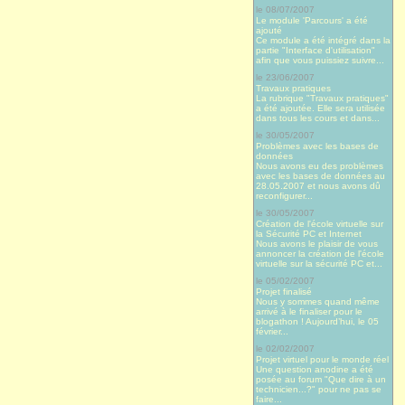
le 08/07/2007
Le module 'Parcours' a été
ajouté
Ce module a été intégré dans la
partie "Interface d'utilisation"
afin que vous puissiez suivre...
le 23/06/2007
Travaux pratiques
La rubrique "Travaux pratiques"
a été ajoutée. Elle sera utilisée
dans tous les cours et dans...
le 30/05/2007
Problèmes avec les bases de
données
Nous avons eu des problèmes
avec les bases de données au
28.05.2007 et nous avons dû
reconfigurer...
le 30/05/2007
Création de l'école virtuelle sur
la Sécurité PC et Internet
Nous avons le plaisir de vous
annoncer la création de l'école
virtuelle sur la sécurité PC et...
le 05/02/2007
Projet finalisé
Nous y sommes quand même
arrivé à le finaliser pour le
blogathon ! Aujourd’hui, le 05
février...
le 02/02/2007
Projet virtuel pour le monde réel
Une question anodine a été
posée au forum "Que dire à un
technicien...?" pour ne pas se
faire...