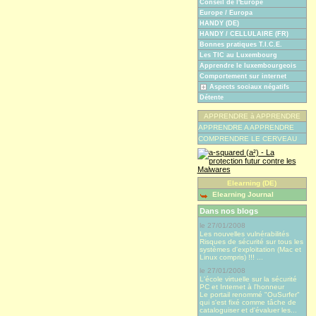
Conseil de l'Europe
Europe / Europa
HANDY (DE)
HANDY / CELLULAIRE (FR)
Bonnes pratiques T.I.C.E.
Les TIC au Luxembourg
Apprendre le luxembourgeois
Comportement sur internet
Aspects sociaux négatifs
Détente
APPRENDRE à APPRENDRE
APPRENDRE A APPRENDRE
COMPRENDRE LE CERVEAU
Elearning (DE)
Elearning Journal
Dans nos blogs
le 27/01/2008
Les nouvelles vulnérabilités
Risques de sécurité sur tous les
systèmes d'exploitation (Mac et
Linux compris) !!! ...
le 27/01/2008
L'école virtuelle sur la sécurité
PC et Internet à l'honneur
Le portail renommé "OuSurfer"
qui s'est fixé comme tâche de
cataloguiser et d'évaluer les...