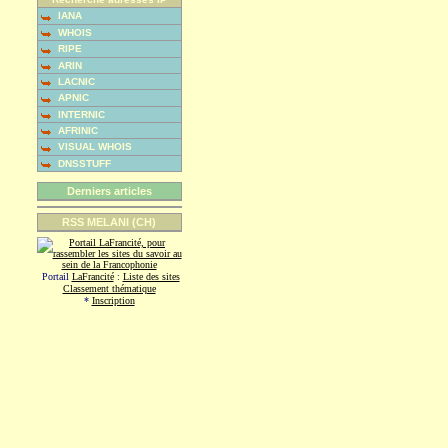
IANA
WHOIS
RIPE
ARIN
LACNIC
APNIC
INTERNIC
AFRINIC
VISUAL WHOIS
DNSSTUFF
Derniers articles
RSS MELANI (CH)
Portail
LaFrancité
:
Liste des sites
Classement thématique
*
Inscription