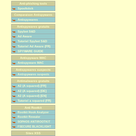
Anti-phishing tools
Spoofstick
Comparaison Antispywares
Antispywares
Antispywares gratuits
Spybot S&D
Ad Aware
Tutoriel Spybot S&D
Tutoriel Ad Aware (FR)
SPYWARE GUIDE
Antispyware MAC
Antispyware MAC
Antispywares suspects
Antispywares suspects
Antimalwares gratuits
A2 (A squared) [FR]
A2 (A squared) [DE]
A2 (A squared) [EN]
Tutoriel a squared (FR)
Anti Rootkit
Rootkit Hook Analyzer
Rootkit Revealer
SOPHOS ANTIROOTKIT
FSECURE BLACKLIGHT
Sites XSS