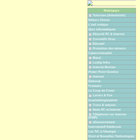
Rubriques
Tutoriaux (didacticiels)
Editors Choice
L'oeil critique
Quiz informatiques
Sécurité PC & Internet
Correctifs Virus
Éducatif
Protection des mineurs
Cybercriminalité
Mausi
Luxbg Infos
Internet Monitor
Power Point Goodies
Internet
Éditorial
Freeware
Le Coup de Coeur
Loisirs & Fun
Insolite/Unglaublich
Trucs & astuces
News PC et Internet
Téléphonie sur Internet
(VOIP)
eGouvernement
Internetstuff Ettelbruck
Les TIC à l'étranger
Droit et Nouvelles Technologies