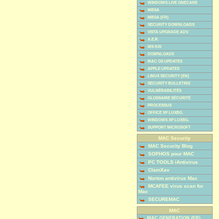
WINDOWS LIVE ONECARE
MBSA
MBSA (FR)
SECURITY DOWNLOADS
VISTA UPGRADE ADV.
A.E.R.
MS-KIS
DOWNLOADS
MAC OS UPDATES
APPLE UPDATES
LINUX SECURITY (EN)
SECURITY BULLETINS
VULNÉRABILITÉS
GLOSSAIRE SÉCURITÉ
PROCESSUS
OFFICE XP LUXBG.
WINDOWS XP LUXBG.
SUPPORT MICROSOFT
MAC Security
MAC Security Blog
SOPHOS pour MAC
PC TOOLS iAntivirus
ClamXav
Norton antivirus Mac
MCAFEE virus scan for
Mac
SECUREMAC
MAC
MAC GENERATION (FR)