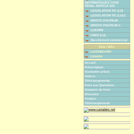
INFORMATIQUES CODE
PÉNAL ARTICLE 509
LEGISLATION TIC (LU)
LEGISLATION TIC (LU)-2
DROITS D'AUTEUR
DROITS D'AUTEUR 2
LUXORR
CNPD (LU)
Harcèlement commercial
FAIs / ISPs
LUXEMBOURG
CANADA
Accueil
Présentation
Soumettre article
Galerie
Téléchargements
Foire aux Questions
Annuaire de liens
Glossaire
Contact
Téléchargements