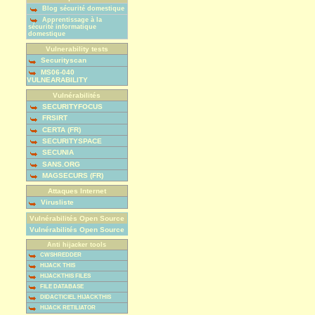
Blog sécurité domestique
Apprentissage à la
sécurité informatique
domestique
Vulnerability tests
Securityscan
MS06-040
VULNEARABILITY
Vulnérabilités
SECURITYFOCUS
FRSIRT
CERTA (FR)
SECURITYSPACE
SECUNIA
SANS.ORG
MAGSECURS (FR)
Attaques Internet
Virusliste
Vulnérabilités Open Source
Vulnérabilités Open Source
Anti hijacker tools
CWSHREDDER
HIJACK THIS
HIJACKTHIS FILES
FILE DATABASE
DIDACTICIEL HIJACKTHIS
HIJACK RETILIATOR