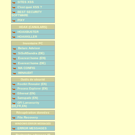
SITES XSS
C'est quoi XSS ?
BEST SECURITY
SOFTWARE
PIXY
HOAX (CANULARS)
HOAXBUSTER
HOAXKILLER
Inventaire PC
Belarc Advisor
SiSoftSandra (DE)
Everest home (EN)
Everest home (DE)
MA CONFIG
WINAUDIT
Outils de sécurité
Rootkit Revealer (EN)
Process Explorer (EN)
Ethereal (EN)
Samspade (EN)
GFI Lansecurity
(DE,FR,EN)
Récupération données
File Recovery
WINDOWS ERROR MESSAGES
ERROR MESSAGES
Recherche adresses IP