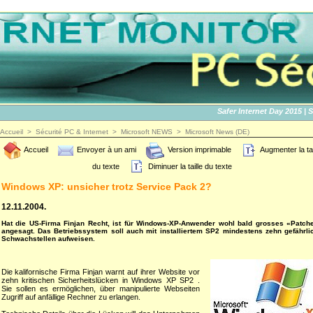
Safer Internet Day 2015 | SID
Accueil
>
Sécurité PC & Internet
>
Microsoft NEWS
>
Microsoft News (DE)
Accueil
Envoyer à un ami
Version imprimable
Augmenter la tai
du texte
Diminuer la taille du texte
Windows XP: unsicher trotz Service Pack 2?
12.11.2004.
Hat die US-Firma Finjan Recht, ist für Windows-XP-Anwender wohl bald grosses «Patch
angesagt. Das Betriebssystem soll auch mit installiertem SP2 mindestens zehn gefährli
Schwachstellen aufweisen.
Die kalifornische Firma Finjan warnt auf ihrer Website vor
zehn kritischen Sicherheitslücken in Windows XP SP2 .
Sie sollen es ermöglichen, über manipulierte Webseiten
Zugriff auf anfällige Rechner zu erlangen.