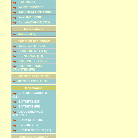
STATION.LU
WORT 08052006
TAGEBLATT 13112007
Wort 04102008
Canada/CANOE.COM
Infos botnets
Botnets (EN)
Protection des enfants
WEB AVERTI (CA)
DROIT DU NET (FR)
E-ENFANCE (FR)
INTERNET101 (CA)
INTERNET SANS
CRAINTES (FR)
PC SECURITY TEST
PC SECURITY TEST
Rédactionnel
VIRENGESCHICHTE
(DE)
BOTNETS (DE)
BOTNETS (FR)
GOUVERNANCE
INTERNET
SPAM REAL TIME
PC ZOMBIES
SICHER SURFEN (DE)
Autres publications