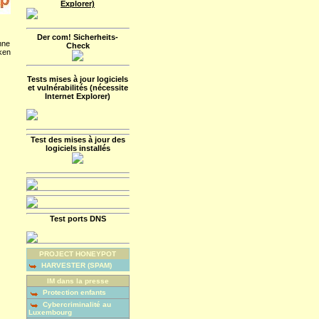
Explorer)
Der com! Sicherheits-
hne
Check
ken
Tests mises à jour logiciels
et vulnérabilités (nécessite
Internet Explorer)
Test des mises à jour des
logiciels installés
Test ports DNS
PROJECT HONEYPOT
HARVESTER (SPAM)
IM dans la presse
Protection enfants
Cybercriminalité au
Luxembourg