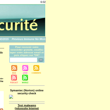
6:02
2015
Previous Immune No More: An Apple Story
The World's Biggest Data Breache
Pour recevoir notre
newsletter gratuite, veuillez
lle
taper votre adresse email et
puis cliquez sur *OK*
en»
che
Symantec (Norton) online
security check
Test malwares
(nécessite Internet