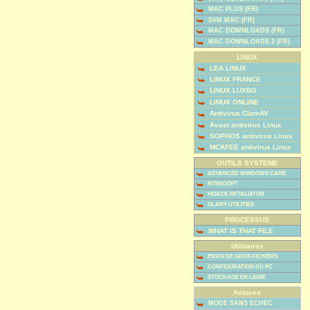
MAC PLUS (FR)
SVM MAC (FR)
MAC DOWNLOADS (FR)
MAC DOWNLOADS 2 (FR)
LINUX
LEA LINUX
LINUX FRANCE
LINUX LUXBG
LINUX ONLINE
Antivirus ClamAV
Avast antivirus Linux
SOPHOS antivirus Linux
MCAFEE antivirus Linux
OUTILS SYSTEME
ADVANCED WINDOWS CARE
NTREGOPT
HIJACK RETALIATOR
GLARY UTILITIES
PROCESSUS
WHAT IS THAT FILE
Utilitaires
ENVOI DE GROS FICHIERS
CONFIGURATION DU PC
STOCKAGE EN LIGNE
Astuces
MODE SANS ECHEC