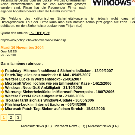
Technische Details über die Lücken will das Unternehmen
keine veröffentlichen, bis sie von Microsoft gestopft
worden sind. Finjan hat die Redmonder Firma nach
eigenen Angaben bereits über die Gefahr informiert.
Die Meldung des kalifornischen Sicherheitskonzerns ist jedoch nicht ganz o
Hintergedanken. Laut der Firma kann man sich nämlich schon jetzt gegen alle zehn Lüc
schützen: mit den Sicherheitsprodukten von Finjan. (sz)
Quelle des Artikels:
PC TIPP (CH)
http://www.pctipp.ch/webnews/wn/28842.asp
Mardi 16 Novembre 2004
Gust MEES
Lu 720 fois
Dans la même rubrique :
Patchday: Microsoft schliesst 4 Sicherheitslücken
- 12/09/2007
Patch-Tag: alles neu macht der 8. Mai
- 09/05/2007
Weitere Lücke in Word entdeckt
- 26/01/2007
Microsoft Word: löchrig wie ein Emmentaler Käse
- 14/12/2006
Windows: Neue DoS-Anfälligkeit
- 31/10/2006
Warnung: Sicherheitslücke in Microsoft Powerpoint
- 18/07/2006
Weitere Excel-Lücke aufgetaucht
- 21/06/2006
Trojaner tarnt sich als Windows-Update
- 30/05/2006
Phishing-Leck im Internet Explorer
- 06/04/2006
Microsoft Patch-Tag: Sieben auf einen Streich
- 15/02/2006
1
2
3
Microsoft News (DE)
|
Microsoft News (FR)
|
Microsoft News (EN)